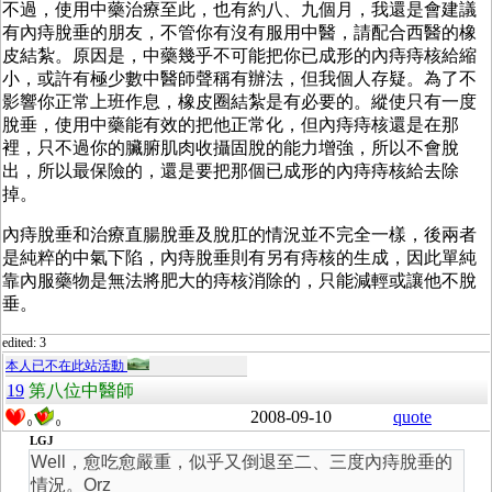
不過，使用中藥治療至此，也有約八、九個月，我還是會建議
有內痔脫垂的朋友，不管你有沒有服用中醫，請配合西醫的橡
皮結紮。原因是，中藥幾乎不可能把你已成形的內痔痔核給縮
小，或許有極少數中醫師聲稱有辦法，但我個人存疑。為了不
影響你正常上班作息，橡皮圈結紮是有必要的。縱使只有一度
脫垂，使用中藥能有效的把他正常化，但內痔痔核還是在那
裡，只不過你的臟腑肌肉收攝固脫的能力增強，所以不會脫
出，所以最保險的，還是要把那個已成形的內痔痔核給去除
掉。
內痔脫垂和治療直腸脫垂及脫肛的情況並不完全一樣，後兩者
是純粹的中氣下陷，內痔脫垂則有另有痔核的生成，因此單純
靠內服藥物是無法將肥大的痔核消除的，只能減輕或讓他不脫
垂。
edited: 3
本人已不在此站活動
19
第八位中醫師
2008-09-10
quote
0
0
LGJ
Well，愈吃愈嚴重，似乎又倒退至二、三度內痔脫垂的
情況。Orz