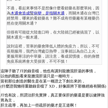
不過，看起來事情不是想像什麼看錯藥名那麼單純，因
為
木通會造成腎病變，是指關木通
，而關木通在台灣已
經禁用，哪來的看錯藥名？難不成有些藥廠有某種藥仍
然在使用關木通？
但很有可能從大陸進口時，在大陸就已經被搞混了，以
關木通充一般木通。
說到這裡，苦寒的藥會降低人體的免疫力，所以，不可
長期服用，我們台灣處亞熱帶，沒事就以為自己上火，
要服用寒涼的中草藥，請注意，養成習慣後，你的身體
免疫系統將會大受損害，不可不慎！
這陣子聽了JT的錄音檔，他也有講到龍膽瀉肝湯的事情，
以他的觀點看來龍膽瀉肝湯只是一種時方，
當初那位創造的醫生是在某一種證之下創出來的，
(什麼證我懶得重聽錄音檔了 XD，好像跟胯下那條經絡有關係)
JT也有說，所謂治肝先實脾，真正要保肝的藥還是要以健脾強
胃為主，
肝主疏導，再加上一些疏肝的藥才是王道啊！