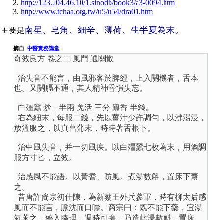
http://123.204.46.10/1.sinodb/book3/a3-0094.htm
http://www.tchaa.org.tw/u5/u54/dra01.htm
南星、皂角、細辛、薄荷、生半夏為末。
主要是
摘自
中醫實務講堂
奇效良方 卷之二 風門 通關散
治失音不能言，由風邪客於脾經，上入關機者，舌本
也。又關膈不通，其人精神昏憒失忘。
白殭蠶 炒，半兩 羌活 三分 麝香 半錢。
右為細末，每服二錢，先以薑汁少許調勻，以沸湯浸，
放溫服之，以真菖蒲末，時時著舌根下。
治中風失音，并一切風疾。以白殭蠶七枚為末，用酒調
服方寸匕，立效。
治感風不能語。以黃耆、防風。煮湯數斛，置床下薰
之。
昔唐許裔宗初仕陳，為新蔡王外兵參軍，時有柳太后感
風而不能言，脈沈而口噤。裔宗曰：既不能下藥，宜湯
氣薰之，藥入腠理，週時可瘥，乃造此湯數斛，置床