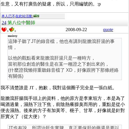
生意，又有打廣告的疑慮，所以，只用編號的。:p
本人已不在此站活動
24
第八位中醫師
2008-09-22
quote
0
0
moirey
這陣子聽了JT的錄音檔，他也有講到龍膽瀉肝湯的事
情，
以他的觀點看來龍膽瀉肝湯只是一種時方，
當初那位創造的醫生是在某一種證之下創出來的，
(什麼證我懶得重聽錄音檔了 XD，好像跟胯下那條經絡
有關係)
我不清楚誰是 JT，抱歉，我對這個圈子完全是一張白紙。
龍膽瀉肝腸我手頭上的資料，他的原方是李東垣方，本是為了
喝酒過量，濕熱下注下焦，前陰熱癢臊臭而用的，重點是從小
便去濕熱。後來的方子有加黃芩、梔子、甘草，好像就是針對
肝實火了（從大便）？
JT也有說，所謂治肝先實脾，真正要保肝的藥還是要以