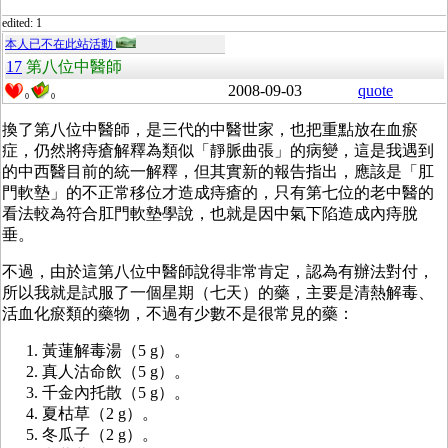
edited: 1
本人已不在此站活動
17
第八位中醫師
2008-09-03
quote
0
0
換了第八位中醫師，是三代的中醫世家，也把重點放在血瘀
症，仍然將痔瘡解釋為類似「靜脈曲張」的病變，這是我遇到
的中西醫目前的統一解釋，但其實新的報告指出，應該是「肛
門軟墊」的不正常移位才造成痔瘡的，只有第七位的老中醫的
看法較為符合肛門軟墊學說，也就是因中氣下陷造成內痔脫
垂。
不過，由於這第八位中醫師說得非常肯定，認為有辦法對付，
所以我就是試服了一個星期（七天）的藥，主要是清熱解毒、
活血化瘀類的藥物，不過有少數不是很常見的藥：
黃蓮解毒湯（5 g）。
真人沽命飲（5 g）。
千金內托散（5 g）。
夏枯草（2 g）。
冬瓜子（2 g）。