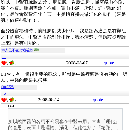
所以，中醫有臟腑之分， 脾是臟，胃腸是腑，臟需藏而不瀉、
滿而不實。腑則需瀉而不藏、實而不滿。所以，這裡說的消
化，是說會影響消化而言，不是指直接去做消化的動作（這是
腑才做這些動作）。
至於器官移植時，摘除脾以減少排斥，我是認為這是沒有辦法
之下的辦法，中醫是否能對付排斥，我不清楚，但應該從理論
上來推是有可能的。
本人已不在此站活動
11
2008-08-07
quote
0
0
BTW，有一個很重要的觀念，那就是中醫裡頭是沒有胰的，所
以，中醫的脾是包括胰。
dou0228
12
2008-08-14
quote
0
0
LGJ
所以說西醫的名詞不容易套在中醫來用。古書「運化」
的意思，表面上是運輸、消化，但他包括了「精微」，