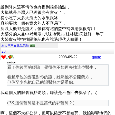
說到降火這事情他也有提到很多論點，
大概就是台灣人已經很少有實火了，
從小吃了太多大瀉火的水果跟冰，
真的要找一個有實火的人不容易了，
所以大概都是虛火，像你有吃的益中補氣湯就很有用，
大部分的人益中補氣湯+八味地黃丸(桂林版)病就好一半了，
大陸盧火神在扶陽筆記也有說過現代人缺陽！
本人已不在此站活動
23
2008-09-22
quote
0
0
moirey
看了你後面的經驗，覺得你不如再去找這位醫生，
看起來他的要還對你的證，雖然他不公開藥方，
但你至少先把自己的證醫好才是重點。
我這個人的脾氣有點硬頸，應該是不會回去就診了。:)
(PS,這個醫師是不是當代的郭醫師？）
啊，這個不太好公開，但可以確定不是姓郭。我怕影響他們的