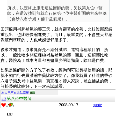
所以，決定終止服用這位醫師的藥，另找第九位中醫
師，在還沒找到前就自行依第七位中醫所開的方來抓藥
（香砂六君子湯 + 補中益氣湯）。
回頭服用補脾補氣的藥三天，就有顯著的改善，比較沒那麼嚴
重脫出，也比較快縮進去了。而且，最重要的，不會整天都感
覺肛門墜墜的，人也就感覺舒服多了。
後來才知道，原來健保是不給付減肥、進補這種項目的，所
以，一般比較少開這種純補益補氣的藥，而且，這類藥比較
貴，醫院為了成本考量都會盡量少開這類藥，除非是自費。
如果是醫師開的方子吃了有效，經詢問可以長期使用的話，那
就不如自行去買濃縮中藥比較方便了。像我就買了科達的香砂
六君子湯及補中益氣湯，買完後才聽人家說，補血補益的藥，
莊松榮的比較好，下一次來試試看。
本人已不在此站活動
20
第八位中醫師
2008-09-13
quote
0
0
LGJ