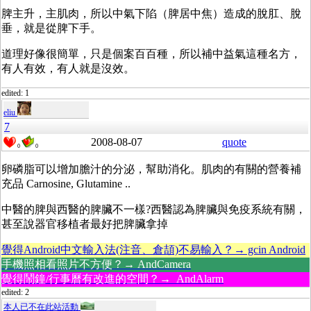
脾主升，主肌肉，所以中氣下陷（脾居中焦）造成的脫肛、脫
垂，就是從脾下手。
道理好像很簡單，只是個案百百種，所以補中益氣這種名方，
有人有效，有人就是沒效。
edited: 1
eliu
7
2008-08-07
quote
0
0
卵磷脂可以增加膽汁的分泌，幫助消化。肌肉的有關的營養補
充品 Carnosine, Glutamine ..
中醫的脾與西醫的脾臟不一樣?西醫認為脾臟與免疫系統有關，
甚至說器官移植者最好把脾臟拿掉
覺得Android中文輸入法(注音、倉頡)不易輸入？→ gcin Android
手機照相看照片不方便？→ AndCamera
覺得鬧鐘/行事曆有改進的空間？→ AndAlarm
edited: 2
本人已不在此站活動