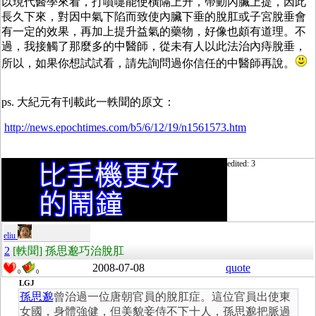
以現代醫學來看，打噴嚏能使橫隔上升，帶動內臟上提，因此
長久下來，對因中氣下陷而致使內臟下垂的脫肛或子宮脫垂會
有一定的效果，再加上提升益氣的藥物，好像也頗有道理。不
過，我接觸了那麼多的中醫師，從未有人以此法治內痔脫垂，
所以，如果你想試試看，請先詢問過你信任的中醫師再說。
ps. 大紀元有刊載此一軼聞的原文：
http://news.epochtimes.com/b5/6/12/19/n1561573.htm
edited: 3
eliu
2
[軼聞] 孫思邈巧治脫肛
2008-07-08
quote
0
0
LGJ
孫思邈
曾治過一位唐朝官員的脫肛症。這位官員出使東
女國，身體強健，但美貌妾侍不下十人，孫思邈把脈過