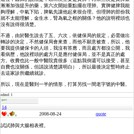
漸漸加強提升的藥，第六次開始重點擺在理肺。實脾健脾我能
夠理解，中氣下陷，脾氣先讓他起來很合理。但理肺的部份我
就不太能理解，金生水，腎為氣之根的關係？他的說明裡頭也
沒有說得很清楚。
不過，由於醫生說去了五、六次，依健保局的規定，必需做出
轉診的決定，不然健保局會來查，而他不願意被查，所以，他
要我提供健保卡的人頭，我沒有答應，而且處方都沒公開，我
看病歷，他說裡頭的處方只是應付健保局，並不是真正的處
方。收費也比一般中醫院貴很多（這點我倒還可以接受，甚至
自費也沒關係，但請說清楚講明白），所以最後決定暫時終止
去這家診所繼續就診。
所以，現在是醫到一半的情形，打算另找一間老字號的中醫。
edited: 1
guest
14
2008-08-24
quote
0
0
試試肺與大腸相表裡。