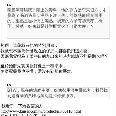
LGJ
龍膽瀉肝腸我手頭上的資料，他的原方是李東垣方，本
是為了喝酒過量，濕熱下注下焦，前陰熱癢臊臭而用
的，重點是從小便去濕熱。後來的方子有加黃芩、梔
子、甘草，好像就是針對肝實火了（從大便）？
對啊，這藥就有他的特別用處，
我就想不懂為什麼現在的保肝丸都喜歡用這方藥。
因為我覺得為了某些目的創出來的時方應該不能長期吃吧？
至於治肝先實脾就好像是一種準則，
怎麼配藥我也不懂，還沒有到那種層次。
LGJ
BTW，現在的濃縮中藥，好像都用濟生腎氣丸，我只找
到港香蘭的八味地黃丸是張仲景原方。
我看了一下港香蘭的方，
http://www.kaiser.com.tw/product/p1-00110.html