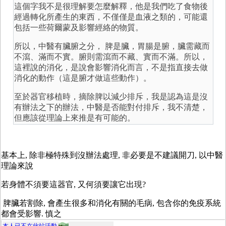
這個字我不是很理解要怎麼解釋，他是我們吃了食物後
經過轉化所產生的東西，不僅僅是血液之類的，可能還
包括一些荷爾蒙及影響經絡的物質。
所以，中醫有臟腑之分， 脾是臟，胃腸是腑，臟需藏而
不瀉、滿而不實。腑則需瀉而不藏、實而不滿。所以，
這裡說的消化，是說會影響消化而言，不是指直接去做
消化的動作（這是腑才做這些動作）。
至於器官移植時，摘除脾以減少排斥，我是認為這是沒
有辦法之下的辦法，中醫是否能對付排斥，我不清楚，
但應該從理論上來推是有可能的。
基本上, 除非極特殊到沒辦法處理, 非必要是不建議開刀, 以中醫
理論來說
若身體不須要這器官, 又何須要讓它出現?
脾臟若割除, 會產生很多和消化有關的毛病, 包含你的免疫系統
都會受影響. 慎之