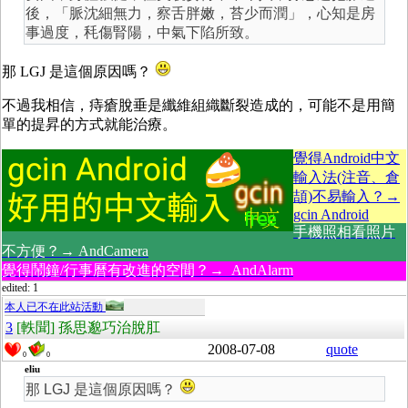
後，「脈沈細無力，察舌胖嫩，苔少而潤」，心知是房
事過度，秏傷腎陽，中氣下陷所致。
那 LGJ 是這個原因嗎？
不過我相信，痔瘡脫垂是纖維組織斷裂造成的，可能不是用簡
單的提昇的方式就能治療。
覺得Android中文
輸入法(注音、倉
頡)不易輸入？→
gcin Android
手機照相看照片
不方便？→ AndCamera
覺得鬧鐘/行事曆有改進的空間？→ AndAlarm
edited: 1
本人已不在此站活動
3
[軼聞] 孫思邈巧治脫肛
2008-07-08
quote
0
0
eliu
那 LGJ 是這個原因嗎？