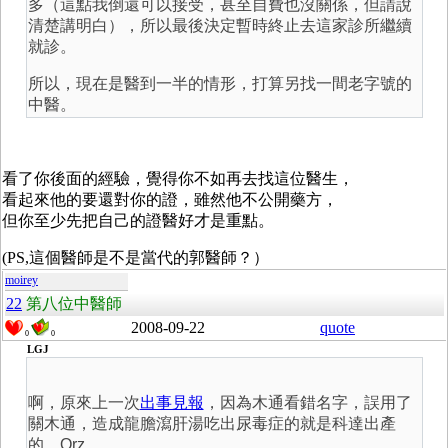
多（這點我倒還可以接受，甚至自費也沒關係，但請說
清楚講明白），所以最後決定暫時終止去這家診所繼續
就診。
所以，現在是醫到一半的情形，打算另找一間老字號的
中醫。
看了你後面的經驗，覺得你不如再去找這位醫生，
看起來他的要還對你的證，雖然他不公開藥方，
但你至少先把自己的證醫好才是重點。
(PS,這個醫師是不是當代的郭醫師？）
moirey
22
第八位中醫師
2008-09-22
quote
0
0
LGJ
啊，原來上一次
出事見報
，因為木通看錯名字，誤用了
關木通，造成龍膽瀉肝湯吃出尿毒症的就是科達出產
的。Orz