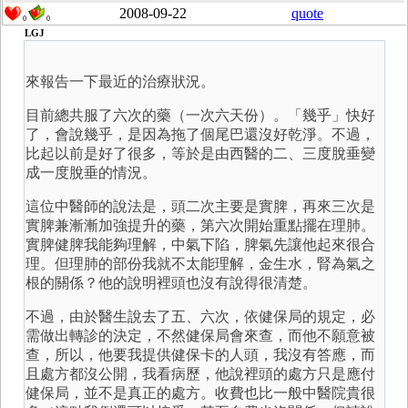
2008-09-22
quote
0
0
LGJ
來報告一下最近的治療狀況。
目前總共服了六次的藥（一次六天份）。「幾乎」快好
了，會說幾乎，是因為拖了個尾巴還沒好乾淨。不過，
比起以前是好了很多，等於是由西醫的二、三度脫垂變
成一度脫垂的情況。
這位中醫師的說法是，頭二次主要是實脾，再來三次是
實脾兼漸漸加強提升的藥，第六次開始重點擺在理肺。
實脾健脾我能夠理解，中氣下陷，脾氣先讓他起來很合
理。但理肺的部份我就不太能理解，金生水，腎為氣之
根的關係？他的說明裡頭也沒有說得很清楚。
不過，由於醫生說去了五、六次，依健保局的規定，必
需做出轉診的決定，不然健保局會來查，而他不願意被
查，所以，他要我提供健保卡的人頭，我沒有答應，而
且處方都沒公開，我看病歷，他說裡頭的處方只是應付
健保局，並不是真正的處方。收費也比一般中醫院貴很