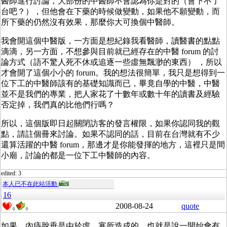
醫師進行討論，大部份的中醫師不會認為你是對的（會下不了
台吧？），但他會在下藥的時候做變動，如果他不願變動，而
所下藥的仍然沒有效果，那麼你大可換個中醫師。
我會開這個中醫版，一方面是想紀錄我看醫師，讀醫書的點點
滴滴，另一方面，不想參與目前就已經存在的中醫 forum 的討
論方式（語不驚人死不休或追逐一些虛無飄渺的東西） ，所以
才會開了這個小小的 forum。我的想法很簡單，我只是想得到一
位下工的中醫師該有的基礎知識而已，畢竟自學的中醫，中醫
並不是我們的專業，把人家花了十數年或數十年的讀書及經驗
否定掉，我們真的比他們行嗎？
所以，這個版即日起關閉訪客的發言權限，如果你認同我的觀
點，請註個冊來討論。如果不認同的話，目前在台灣就有不少
還算活躍的中醫 forum，那邊才是你能發揮的地方，這裡只是間
小廟，討論的都是一位下工中醫師的內容。
edited: 3
本人已不在此站活動
16
2008-08-24
quote
0
0
如果，內痔脫垂是由於虛、寒所造成的，也就是說一開始會有