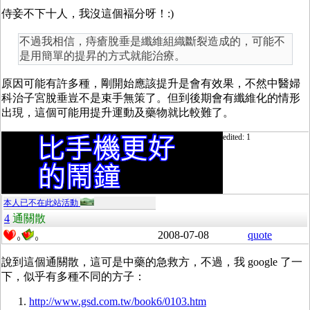
侍妾不下十人，我沒這個褔分呀！:)
不過我相信，痔瘡脫垂是纖維組織斷裂造成的，可能不
是用簡單的提昇的方式就能治療。
原因可能有許多種，剛開始應該提升是會有效果，不然中醫婦
科治子宮脫垂豈不是束手無策了。但到後期會有纖維化的情形
出現，這個可能用提升運動及藥物就比較難了。
edited: 1
本人已不在此站活動
4
通關散
2008-07-08
quote
0
0
說到這個通關散，這可是中藥的急救方，不過，我 google 了一
下，似乎有多種不同的方子：
http://www.gsd.com.tw/book6/0103.htm