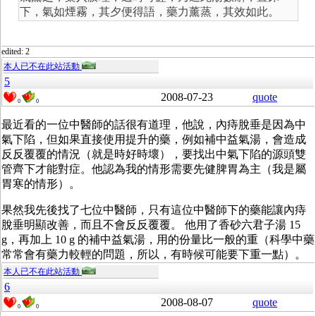
下，氣如煙霧，其夕便得語，藥力薰蒸，其效如此。
edited: 2
本人已不在此站活動
5
2008-07-23
quote
0
0
最近看的一位中醫師的話很有道理，他說，內痔脫垂是因為中
氣下陷，但如果直接使用提升的藥，例如補中益氣湯，會造成
反反覆覆的情況（就是時好時壞），要找出中氣下陷的源頭雙
管齊下才能對症。他認為我的情形需要先健脾胃為主（我是屬
胃寒的情形）。
果然我先後找了七位中醫師，只有這位中醫師下的藥能讓內痔
脫垂明顯改善，而且不會反反覆覆。 他用了香砂六君子湯 15
g，再加上 10 g 的補中益氣湯，用的份量比一般的重（科學中藥
常常會有藥力較輕的問題，所以，有時候可能要下重一點）。
本人已不在此站活動
6
2008-08-07
quote
0
0