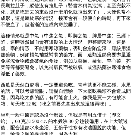
長期拉肚子，縱使沒有拉肚子（醫書常稱為泄瀉，甚至完穀不
化，就是吃進去的東西沒什麼消化就拉出來了），大便也常不
成形，這是屬於寒的情況，接著會有一段便血的時期，再下來
不便血了，但漸漸的造成內痔脫垂了。
這種情形就是中氣（中焦之氣，即脾之氣，脾居中焦）已經下
陷，這時雖然爾而會有短期的上火情況，但整體來說，這是
虛、寒的情形，不能用寒涼藥物，否則會愈陷愈深，應該用溫
熱藥物，例如補氣補益補養的藥方。而，這類溫熱藥要盡量避
免寒涼食物或會破氣的食物，例如瓜菜類、蘿蔔、空心菜、芥
菜等等都要避免，以免補氣反而被破氣，或溫熱藥被寒涼食物
減低了藥效。
西瓜是天然白虎湯，一定要避免吃。青草茶更不能去碰。水果
的話，可以考慮龍眼，請親自體驗一下大概吃幾顆不會造成問
題，因為吃太多的話，有可能會上火。像我是買一大包放冰
箱，每天吃 12 粒（吃之前要先拿出來放溫後再吃）。
坐劑一般中醫是認為沒什麼效，但我是有用五倍子（即文
蛤），60 克加 500 c.c. 的水煮沸 30 分鐘後備用，在上大號過
後，配合溫熱水來坐浴。五倍子性寒有收濇固脫的功能。但
是，蛤湯之類的要避免吃，因為太寒。