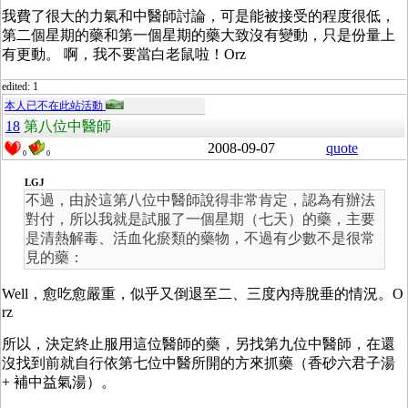
我費了很大的力氣和中醫師討論，可是能被接受的程度很低，
第二個星期的藥和第一個星期的藥大致沒有變動，只是份量上
有更動。 啊，我不要當白老鼠啦！Orz
edited: 1
本人已不在此站活動
18
第八位中醫師
2008-09-07
quote
0
0
LGJ
不過，由於這第八位中醫師說得非常肯定，認為有辦法
對付，所以我就是試服了一個星期（七天）的藥，主要
是清熱解毒、活血化瘀類的藥物，不過有少數不是很常
見的藥：
Well，愈吃愈嚴重，似乎又倒退至二、三度內痔脫垂的情況。O
rz
所以，決定終止服用這位醫師的藥，另找第九位中醫師，在還
沒找到前就自行依第七位中醫所開的方來抓藥（香砂六君子湯
+ 補中益氣湯）。