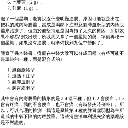
七葉蓮（2 g）。
升麻（1 g）。
服了一個星期，老實說沒什麼明顯進展。原因可能就是出在，
把我的純內痔脫垂，當成是濕熱下注型及氣滯血瘀型的內痔脫
垂來治療了。但由於他堅持這是因為拖了太久的原因，所以效
果不容易很快出現，所以我又拿了一個星期的藥，準備再吃一
個星期，如果沒有進展，就準備找到九位中醫師了。
我查了幾本醫書，痔瘡在中醫大致可以分成四種（有些可能不
是單純的一種，而是混合式的）
風傷腸絡型
濕熱下注型
氣滯血瘀型
脾胃虛弱型
其中會有內痔脫垂的情形的是 2-4 這三種，但 1, 2 會便血，1-3
會有疼痛，我的不會便血，也不會痛（有時發炎時例外）。所
以，可以合理的推測，我這是屬於第 4 種的脾胃虛弱型為主所
造成的中氣下陷的內痔脫垂。這些清熱涼血利濕去瘀的藥應該
是不對證的。