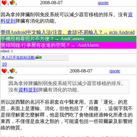
2008-08-07
quote
0
0
因為拿掉脾臟削弱免疫系統可以減少器官移植的排斥。沒有
資
料提到
脾臟有消化的功能。
覺得Android中文輸入法(注音、倉頡)不易輸入？→ gcin Android
手機照相看照片不方便？→ AndCamera
覺得鬧鐘/行事曆有改進的空間？→ AndAlarm
edited: 1
本人已不在此站活動
10
2008-08-07
quote
0
0
eliu
因為拿掉脾臟削弱免疫系統可以減少器官移植的排斥。
沒有
資料提到
脾臟有消化的功能。
所以說西醫的名詞不容易套在中醫來用。古書「運化」的意
思，表面上是運輸、消化，但他包括了「精微」，這個字我不
是很理解要怎麼解釋，他是我們吃了食物後經過轉化所產生的
東西，不僅僅是血液之類的，可能還包括一些荷爾蒙及影響經
絡的物質。