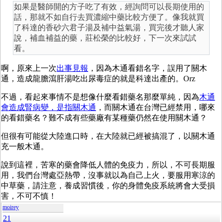
如果是醫師開的方子吃了有效，經詢問可以長期使用的
話，那就不如自行去買濃縮中藥比較方便了。像我就買
了科達的香砂六君子湯及補中益氣湯，買完後才聽人家
說，補血補益的藥，莊松榮的比較好，下一次來試試
看。
啊，原來上一次
出事見報
，因為木通看錯名字，誤用了關木
通，造成龍膽瀉肝湯吃出尿毒症的就是科達出產的。Orz
不過，看起來事情不是想像什麼看錯藥名那麼單純，因為
木通
會造成腎病變，是指關木通
，而關木通在台灣已經禁用，哪來
的看錯藥名？難不成有些藥廠有某種藥仍然在使用關木通？
但很有可能從大陸進口時，在大陸就已經被搞混了，以關木通
充一般木通。
說到這裡，苦寒的藥會降低人體的免疫力，所以，不可長期服
用，我們台灣處亞熱帶，沒事就以為自己上火，要服用寒涼的
中草藥，請注意，養成習慣後，你的身體免疫系統將會大受損
害，不可不慎！
moirey
21