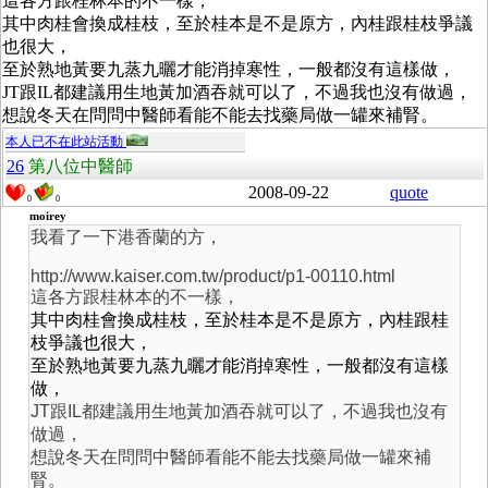
這各方跟桂林本的不一樣，
其中
肉桂會換成桂枝，至於桂本是不是原方，內桂跟桂枝爭議
也很大，
至於熟地黃要九蒸九曬才能消掉寒性，一般都沒有這樣做，
JT跟IL都建議用生地黃加酒吞就可以了，不過我也沒有做過，
想說冬天在問問中醫師看能不能去找藥局做一罐來補腎。
本人已不在此站活動
26
第八位中醫師
2008-09-22
quote
0
0
moirey
我看了一下港香蘭的方，
http://www.kaiser.com.tw/product/p1-00110.html
這各方跟桂林本的不一樣，
其中
肉桂會換成桂枝，至於桂本是不是原方，內桂跟桂
枝爭議也很大，
至於熟地黃要九蒸九曬才能消掉寒性，一般都沒有這樣
做，
JT跟IL都建議用生地黃加酒吞就可以了，不過我也沒有
做過，
想說冬天在問問中醫師看能不能去找藥局做一罐來補
腎。