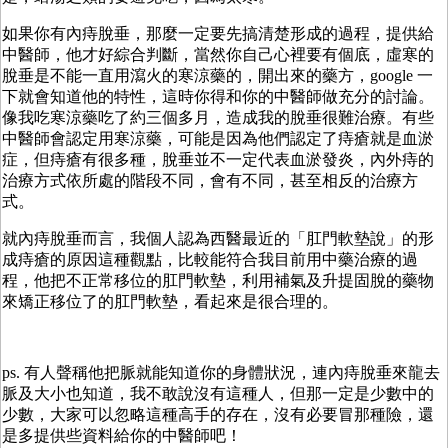
如果你有內痔脫垂，那麼一定要先搞清楚形成的過程，提供給
中醫師，他才好綜合判斷，當然你自己心裡要有個底，虛寒的
脫垂是不能一直用瀉火的寒涼藥的，開出來的藥方，google 一
下就會知道他的特性，這時你得和你的中醫師做充分的討論。
像我吃寒涼藥吃了約三個多月，造成我的脫垂很難治療。有些
中醫師會認定用寒涼藥，可能是因為他們認定了痔瘡就是血淤
症，但痔瘡有很多種，脫垂並不一定代表血淤發炎，內外痔的
治療方式依所處的階段不同，會有不同，甚至相反的治療方
式。
就內痔脫垂而言，我個人認為西醫最近的「肛門軟墊說」的形
成痔瘡的原因這種觀點，比較能符合我目前用中藥治療的過
程，他把不正常移位的肛門軟墊，利用補氣及升提固脫的藥物
來矯正移位了的肛門軟墊，看起來是很合理的。
ps. 有人聲稱他把脈就能知道你的身體狀況，連內痔脫垂來龍去
脈及大小也知道，我不敢說沒有這種人，但那一定是少數中的
少數，大家可以忽略這種高手的存在，沒有必要冒那種險，還
是多提供些資料給你的中醫師吧！