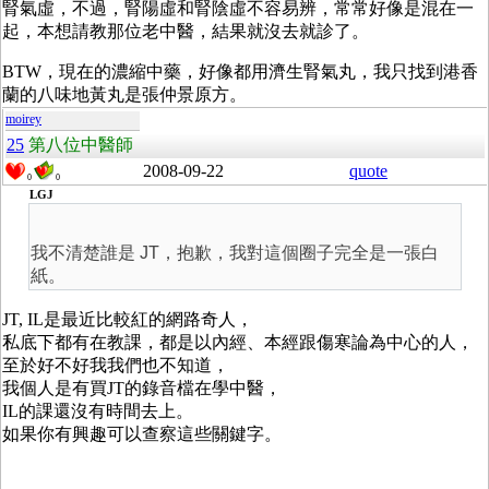
腎氣虛，不過，腎陽虛和腎陰虛不容易辨，常常好像是混在一
起，本想請教那位老中醫，結果就沒去就診了。
BTW，現在的濃縮中藥，好像都用濟生腎氣丸，我只找到港香
蘭的八味地黃丸是張仲景原方。
moirey
25
第八位中醫師
2008-09-22
quote
0
0
LGJ
我不清楚誰是 JT，抱歉，我對這個圈子完全是一張白
紙。
JT, IL是最近比較紅的網路奇人，
私底下都有在教課，都是以內經、本經跟傷寒論為中心的人，
至於好不好我我們也不知道，
我個人是有買JT的錄音檔在學中醫，
IL的課還沒有時間去上。
如果你有興趣可以查察這些關鍵字。