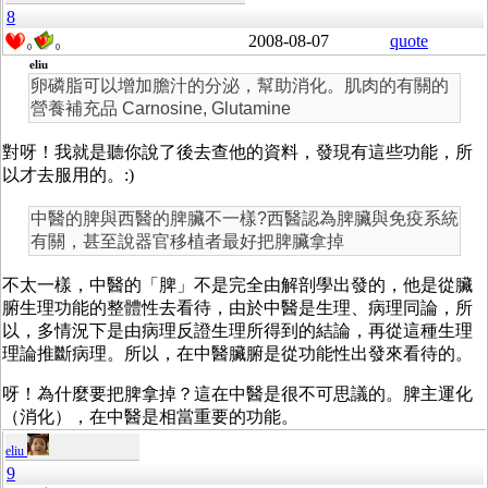
8
2008-08-07
quote
0
0
eliu
卵磷脂可以增加膽汁的分泌，幫助消化。肌肉的有關的
營養補充品 Carnosine, Glutamine
對呀！我就是聽你說了後去查他的資料，發現有這些功能，所
以才去服用的。:)
中醫的脾與西醫的脾臟不一樣?西醫認為脾臟與免疫系統
有關，甚至說器官移植者最好把脾臟拿掉
不太一樣，中醫的「脾」不是完全由解剖學出發的，他是從臟
腑生理功能的整體性去看待，由於中醫是生理、病理同論，所
以，多情況下是由病理反證生理所得到的結論，再從這種生理
理論推斷病理。所以，在中醫臟腑是從功能性出發來看待的。
呀！為什麼要把脾拿掉？這在中醫是很不可思議的。脾主運化
（消化），在中醫是相當重要的功能。
eliu
9