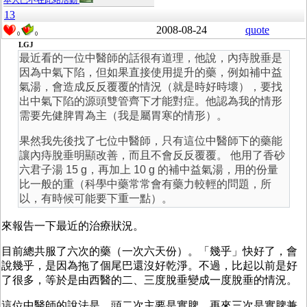
本人已不在此站活動
13
2008-08-24
quote
0
0
LGJ
最近看的一位中醫師的話很有道理，他說，內痔脫垂是
因為中氣下陷，但如果直接使用提升的藥，例如補中益
氣湯，會造成反反覆覆的情況（就是時好時壞），要找
出中氣下陷的源頭雙管齊下才能對症。他認為我的情形
需要先健脾胃為主（我是屬胃寒的情形）。
果然我先後找了七位中醫師，只有這位中醫師下的藥能
讓內痔脫垂明顯改善，而且不會反反覆覆。 他用了香砂
六君子湯 15 g，再加上 10 g 的補中益氣湯，用的份量
比一般的重（科學中藥常常會有藥力較輕的問題，所
以，有時候可能要下重一點）。
來報告一下最近的治療狀況。
目前總共服了六次的藥（一次六天份）。「幾乎」快好了，會
說幾乎，是因為拖了個尾巴還沒好乾淨。不過，比起以前是好
了很多，等於是由西醫的二、三度脫垂變成一度脫垂的情況。
這位中醫師的說法是，頭二次主要是實脾，再來三次是實脾兼