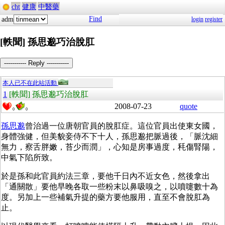
cht
健康
中醫藥
Find
adm
login
register
[軼聞] 孫思邈巧治脫肛
----------- Reply -----------
本人已不在此站活動
1
[軼聞] 孫思邈巧治脫肛
2008-07-23
quote
0
0
孫思邈
曾治過一位唐朝官員的脫肛症。這位官員出使東女國，
身體強健，但美貌妾侍不下十人，孫思邈把脈過後，「脈沈細
無力，察舌胖嫩，苔少而潤」，心知是房事過度，秏傷腎陽，
中氣下陷所致。
於是孫和此官員約法三章，要他千日內不近女色，然後拿出
「通關散」要他早晚各取一些粉末以鼻吸嗅之，以噴嚏數十為
度。另加上一些補氣升提的藥方要他服用，直至不會脫肛為
止。