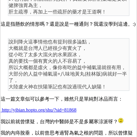
健脾強胃為主，
肝主疏導，再加上一些疏肝的藥才是王道啊！
這是指懸飲的情形嗎？還是說是一種通則？我還沒學到這邊。:)
說到降火這事情他也有提到很多論點，
大概就是台灣人已經很少有實火了，
從小吃了太多大瀉火的水果跟冰，
真的要找一個有實火的人不容易了，
所以大概都是虛火，像你有吃的益中補氣湯就很有用，
大部分的人益中補氣湯+八味地黃丸(桂林版)病就好一半
了，
大陸盧火神在扶陽筆記也有說過現代人缺陽！
這一篇文章似可以參考一下，雖然只是單純對冰品而言：
http://yibian.hopto.org/shu/?sid=81868
我以前就曾懷疑，台灣的中醫師是不是多屬寒涼派呀？
我的內痔脫垂，以前曾思考過腎為氣之根的問題，所以曾懷疑