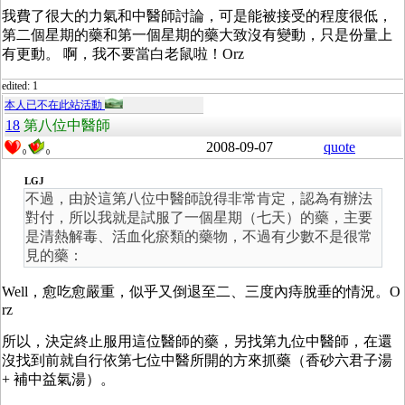
我費了很大的力氣和中醫師討論，可是能被接受的程度很低，
第二個星期的藥和第一個星期的藥大致沒有變動，只是份量上
有更動。 啊，我不要當白老鼠啦！Orz
edited: 1
本人已不在此站活動
18
第八位中醫師
2008-09-07
quote
0
0
LGJ
不過，由於這第八位中醫師說得非常肯定，認為有辦法
對付，所以我就是試服了一個星期（七天）的藥，主要
是清熱解毒、活血化瘀類的藥物，不過有少數不是很常
見的藥：
Well，愈吃愈嚴重，似乎又倒退至二、三度內痔脫垂的情況。O
rz
所以，決定終止服用這位醫師的藥，另找第九位中醫師，在還
沒找到前就自行依第七位中醫所開的方來抓藥（香砂六君子湯
+ 補中益氣湯）。