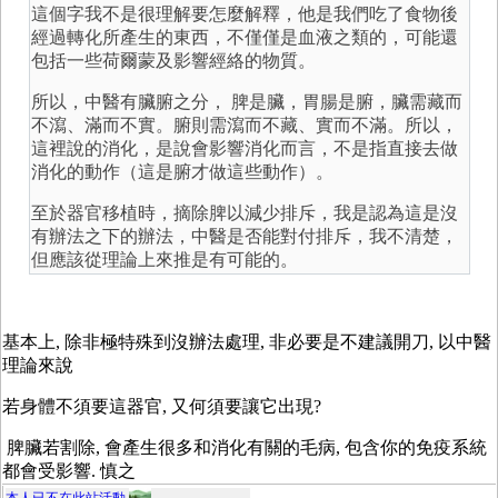
這個字我不是很理解要怎麼解釋，他是我們吃了食物後
經過轉化所產生的東西，不僅僅是血液之類的，可能還
包括一些荷爾蒙及影響經絡的物質。
所以，中醫有臟腑之分， 脾是臟，胃腸是腑，臟需藏而
不瀉、滿而不實。腑則需瀉而不藏、實而不滿。所以，
這裡說的消化，是說會影響消化而言，不是指直接去做
消化的動作（這是腑才做這些動作）。
至於器官移植時，摘除脾以減少排斥，我是認為這是沒
有辦法之下的辦法，中醫是否能對付排斥，我不清楚，
但應該從理論上來推是有可能的。
基本上, 除非極特殊到沒辦法處理, 非必要是不建議開刀, 以中醫
理論來說
若身體不須要這器官, 又何須要讓它出現?
脾臟若割除, 會產生很多和消化有關的毛病, 包含你的免疫系統
都會受影響. 慎之