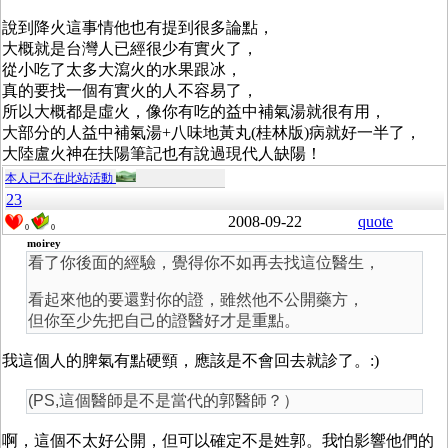
說到降火這事情他也有提到很多論點，
大概就是台灣人已經很少有實火了，
從小吃了太多大瀉火的水果跟冰，
真的要找一個有實火的人不容易了，
所以大概都是虛火，像你有吃的益中補氣湯就很有用，
大部分的人益中補氣湯+八味地黃丸(桂林版)病就好一半了，
大陸盧火神在扶陽筆記也有說過現代人缺陽！
本人已不在此站活動
23
2008-09-22
quote
0
0
moirey
看了你後面的經驗，覺得你不如再去找這位醫生，
看起來他的要還對你的證，雖然他不公開藥方，
但你至少先把自己的證醫好才是重點。
我這個人的脾氣有點硬頸，應該是不會回去就診了。:)
(PS,這個醫師是不是當代的郭醫師？）
啊，這個不太好公開，但可以確定不是姓郭。我怕影響他們的