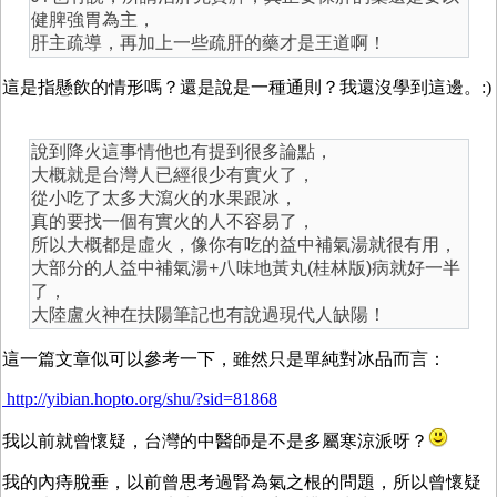
健脾強胃為主，
肝主疏導，再加上一些疏肝的藥才是王道啊！
這是指懸飲的情形嗎？還是說是一種通則？我還沒學到這邊。:)
說到降火這事情他也有提到很多論點，
大概就是台灣人已經很少有實火了，
從小吃了太多大瀉火的水果跟冰，
真的要找一個有實火的人不容易了，
所以大概都是虛火，像你有吃的益中補氣湯就很有用，
大部分的人益中補氣湯+八味地黃丸(桂林版)病就好一半
了，
大陸盧火神在扶陽筆記也有說過現代人缺陽！
這一篇文章似可以參考一下，雖然只是單純對冰品而言：
http://yibian.hopto.org/shu/?sid=81868
我以前就曾懷疑，台灣的中醫師是不是多屬寒涼派呀？
我的內痔脫垂，以前曾思考過腎為氣之根的問題，所以曾懷疑