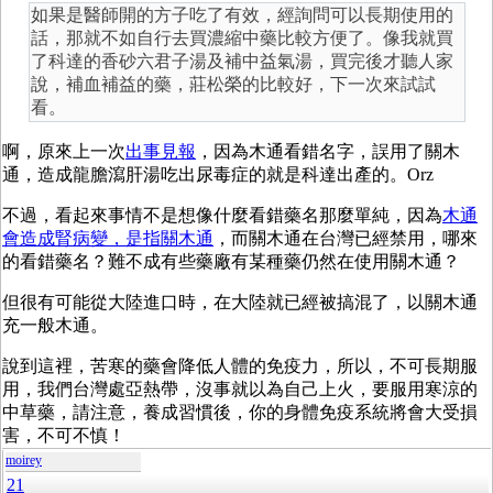
如果是醫師開的方子吃了有效，經詢問可以長期使用的
話，那就不如自行去買濃縮中藥比較方便了。像我就買
了科達的香砂六君子湯及補中益氣湯，買完後才聽人家
說，補血補益的藥，莊松榮的比較好，下一次來試試
看。
啊，原來上一次
出事見報
，因為木通看錯名字，誤用了關木
通，造成龍膽瀉肝湯吃出尿毒症的就是科達出產的。Orz
不過，看起來事情不是想像什麼看錯藥名那麼單純，因為
木通
會造成腎病變，是指關木通
，而關木通在台灣已經禁用，哪來
的看錯藥名？難不成有些藥廠有某種藥仍然在使用關木通？
但很有可能從大陸進口時，在大陸就已經被搞混了，以關木通
充一般木通。
說到這裡，苦寒的藥會降低人體的免疫力，所以，不可長期服
用，我們台灣處亞熱帶，沒事就以為自己上火，要服用寒涼的
中草藥，請注意，養成習慣後，你的身體免疫系統將會大受損
害，不可不慎！
moirey
21