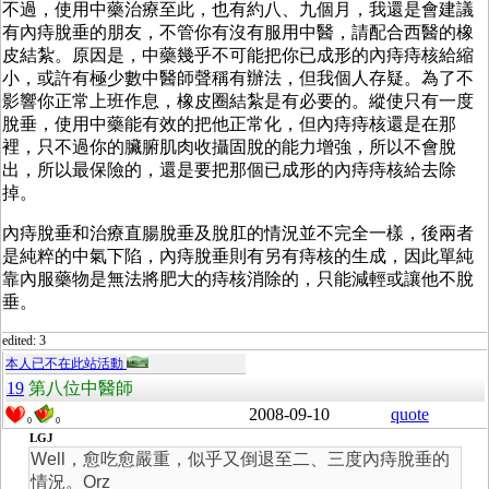
不過，使用中藥治療至此，也有約八、九個月，我還是會建議
有內痔脫垂的朋友，不管你有沒有服用中醫，請配合西醫的橡
皮結紮。原因是，中藥幾乎不可能把你已成形的內痔痔核給縮
小，或許有極少數中醫師聲稱有辦法，但我個人存疑。為了不
影響你正常上班作息，橡皮圈結紮是有必要的。縱使只有一度
脫垂，使用中藥能有效的把他正常化，但內痔痔核還是在那
裡，只不過你的臟腑肌肉收攝固脫的能力增強，所以不會脫
出，所以最保險的，還是要把那個已成形的內痔痔核給去除
掉。
內痔脫垂和治療直腸脫垂及脫肛的情況並不完全一樣，後兩者
是純粹的中氣下陷，內痔脫垂則有另有痔核的生成，因此單純
靠內服藥物是無法將肥大的痔核消除的，只能減輕或讓他不脫
垂。
edited: 3
本人已不在此站活動
19
第八位中醫師
2008-09-10
quote
0
0
LGJ
Well，愈吃愈嚴重，似乎又倒退至二、三度內痔脫垂的
情況。Orz