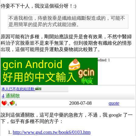
侍妾不下十人，我沒這個褔分呀！:)
不過我相信，痔瘡脫垂是纖維組織斷裂造成的，可能不
是用簡單的提昇的方式就能治療。
原因可能有許多種，剛開始應該提升是會有效果，不然中醫婦
科治子宮脫垂豈不是束手無策了。但到後期會有纖維化的情形
出現，這個可能用提升運動及藥物就比較難了。
edited: 1
本人已不在此站活動
4
通關散
2008-07-08
quote
0
0
說到這個通關散，這可是中藥的急救方，不過，我 google 了一
下，似乎有多種不同的方子：
http://www.gsd.com.tw/book6/0103.htm