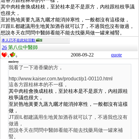
這各方跟桂林本的不一樣，
其中
肉桂會換成桂枝，至於桂本是不是原方，內桂跟桂枝爭議
也很大，
至於熟地黃要九蒸九曬才能消掉寒性，一般都沒有這樣做，
JT跟IL都建議用生地黃加酒吞就可以了，不過我也沒有做過，
想說冬天在問問中醫師看能不能去找藥局做一罐來補腎。
本人已不在此站活動
26
第八位中醫師
2008-09-22
quote
0
0
moirey
我看了一下港香蘭的方，
http://www.kaiser.com.tw/product/p1-00110.html
這各方跟桂林本的不一樣，
其中
肉桂會換成桂枝，至於桂本是不是原方，內桂跟桂
枝爭議也很大，
至於熟地黃要九蒸九曬才能消掉寒性，一般都沒有這樣
做，
JT跟IL都建議用生地黃加酒吞就可以了，不過我也沒有
做過，
想說冬天在問問中醫師看能不能去找藥局做一罐來補
腎。