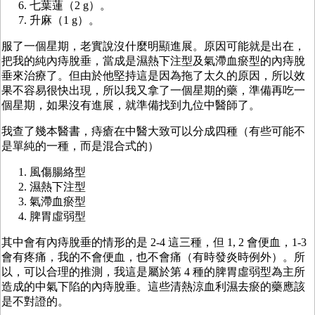
七葉蓮（2 g）。
升麻（1 g）。
服了一個星期，老實說沒什麼明顯進展。原因可能就是出在，
把我的純內痔脫垂，當成是濕熱下注型及氣滯血瘀型的內痔脫
垂來治療了。但由於他堅持這是因為拖了太久的原因，所以效
果不容易很快出現，所以我又拿了一個星期的藥，準備再吃一
個星期，如果沒有進展，就準備找到九位中醫師了。
我查了幾本醫書，痔瘡在中醫大致可以分成四種（有些可能不
是單純的一種，而是混合式的）
風傷腸絡型
濕熱下注型
氣滯血瘀型
脾胃虛弱型
其中會有內痔脫垂的情形的是 2-4 這三種，但 1, 2 會便血，1-3
會有疼痛，我的不會便血，也不會痛（有時發炎時例外）。所
以，可以合理的推測，我這是屬於第 4 種的脾胃虛弱型為主所
造成的中氣下陷的內痔脫垂。這些清熱涼血利濕去瘀的藥應該
是不對證的。