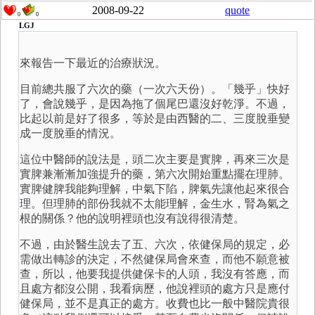
2008-09-22
quote
0
0
LGJ
來報告一下最近的治療狀況。
目前總共服了六次的藥（一次六天份）。「幾乎」快好
了，會說幾乎，是因為拖了個尾巴還沒好乾淨。不過，
比起以前是好了很多，等於是由西醫的二、三度脫垂變
成一度脫垂的情況。
這位中醫師的說法是，頭二次主要是實脾，再來三次是
實脾兼漸漸加強提升的藥，第六次開始重點擺在理肺。
實脾健脾我能夠理解，中氣下陷，脾氣先讓他起來很合
理。但理肺的部份我就不太能理解，金生水，腎為氣之
根的關係？他的說明裡頭也沒有說得很清楚。
不過，由於醫生說去了五、六次，依健保局的規定，必
需做出轉診的決定，不然健保局會來查，而他不願意被
查，所以，他要我提供健保卡的人頭，我沒有答應，而
且處方都沒公開，我看病歷，他說裡頭的處方只是應付
健保局，並不是真正的處方。收費也比一般中醫院貴很