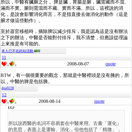
所以，中醫有臟腑之分， 脾是臟，胃腸是腑，臟需藏而不瀉、
滿而不實。腑則需瀉而不藏、實而不滿。所以，這裡說的消
化，是說會影響消化而言，不是指直接去做消化的動作（這是
腑才做這些動作）。
至於器官移植時，摘除脾以減少排斥，我是認為這是沒有辦法
之下的辦法，中醫是否能對付排斥，我不清楚，但應該從理論
上來推是有可能的。
本人已不在此站活動
11
2008-08-07
quote
0
0
BTW，有一個很重要的觀念，那就是中醫裡頭是沒有胰的，所
以，中醫的脾是包括胰。
dou0228
12
2008-08-14
quote
0
0
LGJ
所以說西醫的名詞不容易套在中醫來用。古書「運化」
的意思，表面上是運輸、消化，但他包括了「精微」，