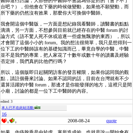
醫師進行討論，大部份的中醫師不會認為你是對的（會下不了
台吧？），但他會在下藥的時候做變動，如果他不願變動，而
所下藥的仍然沒有效果，那麼你大可換個中醫師。
我會開這個中醫版，一方面是想紀錄我看醫師，讀醫書的點點
滴滴，另一方面，不想參與目前就已經存在的中醫 forum 的討
論方式（語不驚人死不休或追逐一些虛無飄渺的東西） ，所以
才會開了這個小小的 forum。我的想法很簡單，我只是想得到一
位下工的中醫師該有的基礎知識而已，畢竟自學的中醫，中醫
並不是我們的專業，把人家花了十數年或數十年的讀書及經驗
否定掉，我們真的比他們行嗎？
所以，這個版即日起關閉訪客的發言權限，如果你認同我的觀
點，請註個冊來討論。如果不認同的話，目前在台灣就有不少
還算活躍的中醫 forum，那邊才是你能發揮的地方，這裡只是間
小廟，討論的都是一位下工中醫師的內容。
edited: 3
本人已不在此站活動
16
2008-08-24
quote
0
0
如果，內痔脫垂是由於虛、寒所造成的，也就是說一開始會有