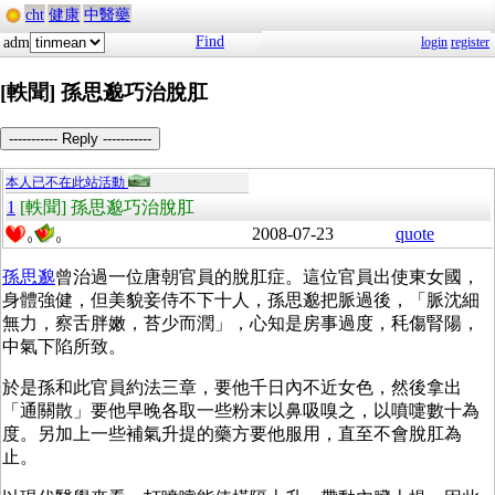
cht
健康
中醫藥
Find
adm
login
register
[軼聞] 孫思邈巧治脫肛
----------- Reply -----------
本人已不在此站活動
1
[軼聞] 孫思邈巧治脫肛
2008-07-23
quote
0
0
孫思邈
曾治過一位唐朝官員的脫肛症。這位官員出使東女國，
身體強健，但美貌妾侍不下十人，孫思邈把脈過後，「脈沈細
無力，察舌胖嫩，苔少而潤」，心知是房事過度，秏傷腎陽，
中氣下陷所致。
於是孫和此官員約法三章，要他千日內不近女色，然後拿出
「通關散」要他早晚各取一些粉末以鼻吸嗅之，以噴嚏數十為
度。另加上一些補氣升提的藥方要他服用，直至不會脫肛為
止。