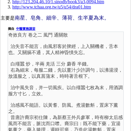
http://123.204.46.10/1.sinodb/book3/a3-0094.htm
http://www.tchaa.org.tw/u5/u54/dra01.htm
南星、皂角、細辛、薄荷、生半夏為末。
主要是
摘自
中醫實務講堂
奇效良方 卷之二 風門 通關散
治失音不能言，由風邪客於脾經，上入關機者，舌本
也。又關膈不通，其人精神昏憒失忘。
白殭蠶 炒，半兩 羌活 三分 麝香 半錢。
右為細末，每服二錢，先以薑汁少許調勻，以沸湯浸，
放溫服之，以真菖蒲末，時時著舌根下。
治中風失音，并一切風疾。以白殭蠶七枚為末，用酒調
服方寸匕，立效。
治感風不能語。以黃耆、防風。煮湯數斛，置床下薰
之。
昔唐許裔宗初仕陳，為新蔡王外兵參軍，時有柳太后感
風而不能言，脈沈而口噤。裔宗曰：既不能下藥，宜湯
氣薰之，藥入腠理，週時可瘥，乃造此湯數斛，置床