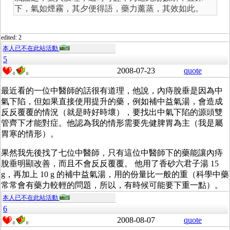
下，氣如煙霧，其夕便得語，藥力薰蒸，其效如此。
edited: 2
本人已不在此站活動
5
2008-07-23
quote
0
0
最近看的一位中醫師的話很有道理，他說，內痔脫垂是因為中
氣下陷，但如果直接使用提升的藥，例如補中益氣湯，會造成
反反覆覆的情況（就是時好時壞），要找出中氣下陷的源頭雙
管齊下才能對症。他認為我的情形需要先健脾胃為主（我是屬
胃寒的情形）。
果然我先後找了七位中醫師，只有這位中醫師下的藥能讓內痔
脫垂明顯改善，而且不會反反覆覆。 他用了香砂六君子湯 15
g，再加上 10 g 的補中益氣湯，用的份量比一般的重（科學中藥
常常會有藥力較輕的問題，所以，有時候可能要下重一點）。
本人已不在此站活動
6
2008-08-07
quote
0
0