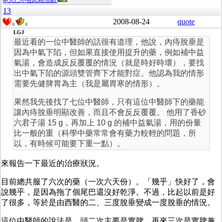
本人已不在此站活動
13
2008-08-24
quote
0
0
LGJ
最近看的一位中醫師的話很有道理，他說，內痔脫垂是
因為中氣下陷，但如果直接使用提升的藥，例如補中益
氣湯，會造成反反覆覆的情況（就是時好時壞），要找
出中氣下陷的源頭雙管齊下才能對症。他認為我的情形
需要先健脾胃為主（我是屬胃寒的情形）。
果然我先後找了七位中醫師，只有這位中醫師下的藥能
讓內痔脫垂明顯改善，而且不會反反覆覆。 他用了香砂
六君子湯 15 g，再加上 10 g 的補中益氣湯，用的份量
比一般的重（科學中藥常常會有藥力較輕的問題，所
以，有時候可能要下重一點）。
來報告一下最近的治療狀況。
目前總共服了六次的藥（一次六天份）。「幾乎」快好了，會
說幾乎，是因為拖了個尾巴還沒好乾淨。不過，比起以前是好
了很多，等於是由西醫的二、三度脫垂變成一度脫垂的情況。
這位中醫師的說法是，頭二次主要是實脾，再來三次是實脾兼