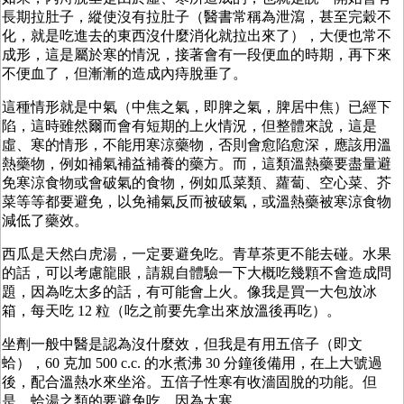
長期拉肚子，縱使沒有拉肚子（醫書常稱為泄瀉，甚至完穀不
化，就是吃進去的東西沒什麼消化就拉出來了），大便也常不
成形，這是屬於寒的情況，接著會有一段便血的時期，再下來
不便血了，但漸漸的造成內痔脫垂了。
這種情形就是中氣（中焦之氣，即脾之氣，脾居中焦）已經下
陷，這時雖然爾而會有短期的上火情況，但整體來說，這是
虛、寒的情形，不能用寒涼藥物，否則會愈陷愈深，應該用溫
熱藥物，例如補氣補益補養的藥方。而，這類溫熱藥要盡量避
免寒涼食物或會破氣的食物，例如瓜菜類、蘿蔔、空心菜、芥
菜等等都要避免，以免補氣反而被破氣，或溫熱藥被寒涼食物
減低了藥效。
西瓜是天然白虎湯，一定要避免吃。青草茶更不能去碰。水果
的話，可以考慮龍眼，請親自體驗一下大概吃幾顆不會造成問
題，因為吃太多的話，有可能會上火。像我是買一大包放冰
箱，每天吃 12 粒（吃之前要先拿出來放溫後再吃）。
坐劑一般中醫是認為沒什麼效，但我是有用五倍子（即文
蛤），60 克加 500 c.c. 的水煮沸 30 分鐘後備用，在上大號過
後，配合溫熱水來坐浴。五倍子性寒有收濇固脫的功能。但
是，蛤湯之類的要避免吃，因為太寒。