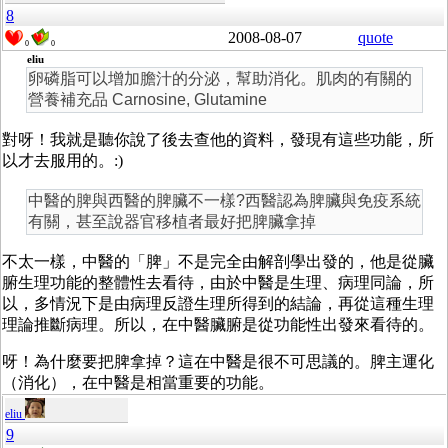
8
2008-08-07
quote
0
0
eliu
卵磷脂可以增加膽汁的分泌，幫助消化。肌肉的有關的
營養補充品 Carnosine, Glutamine
對呀！我就是聽你說了後去查他的資料，發現有這些功能，所
以才去服用的。:)
中醫的脾與西醫的脾臟不一樣?西醫認為脾臟與免疫系統
有關，甚至說器官移植者最好把脾臟拿掉
不太一樣，中醫的「脾」不是完全由解剖學出發的，他是從臟
腑生理功能的整體性去看待，由於中醫是生理、病理同論，所
以，多情況下是由病理反證生理所得到的結論，再從這種生理
理論推斷病理。所以，在中醫臟腑是從功能性出發來看待的。
呀！為什麼要把脾拿掉？這在中醫是很不可思議的。脾主運化
（消化），在中醫是相當重要的功能。
eliu
9