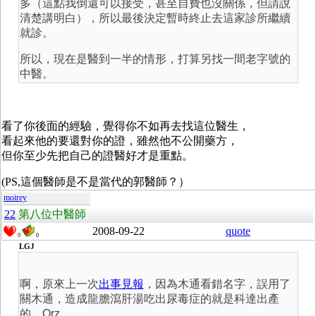
多（這點我倒還可以接受，甚至自費也沒關係，但請說
清楚講明白），所以最後決定暫時終止去這家診所繼續
就診。
所以，現在是醫到一半的情形，打算另找一間老字號的
中醫。
看了你後面的經驗，覺得你不如再去找這位醫生，
看起來他的要還對你的證，雖然他不公開藥方，
但你至少先把自己的證醫好才是重點。
(PS,這個醫師是不是當代的郭醫師？）
moirey
22
第八位中醫師
2008-09-22
quote
0
0
LGJ
啊，原來上一次
出事見報
，因為木通看錯名字，誤用了
關木通，造成龍膽瀉肝湯吃出尿毒症的就是科達出產
的。Orz