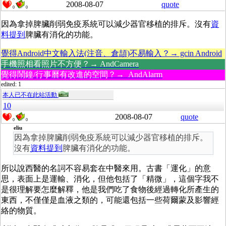
2008-08-07
quote
0
0
因為拿掉脾臟削弱免疫系統可以減少器官移植的排斥。沒有
資
料提到
脾臟有消化的功能。
覺得Android中文輸入法(注音、倉頡)不易輸入？→ gcin Android
手機照相看照片不方便？→ AndCamera
覺得鬧鐘/行事曆有改進的空間？→ AndAlarm
edited: 1
本人已不在此站活動
10
2008-08-07
quote
0
0
eliu
因為拿掉脾臟削弱免疫系統可以減少器官移植的排斥。
沒有
資料提到
脾臟有消化的功能。
所以說西醫的名詞不容易套在中醫來用。古書「運化」的意
思，表面上是運輸、消化，但他包括了「精微」，這個字我不
是很理解要怎麼解釋，他是我們吃了食物後經過轉化所產生的
東西，不僅僅是血液之類的，可能還包括一些荷爾蒙及影響經
絡的物質。