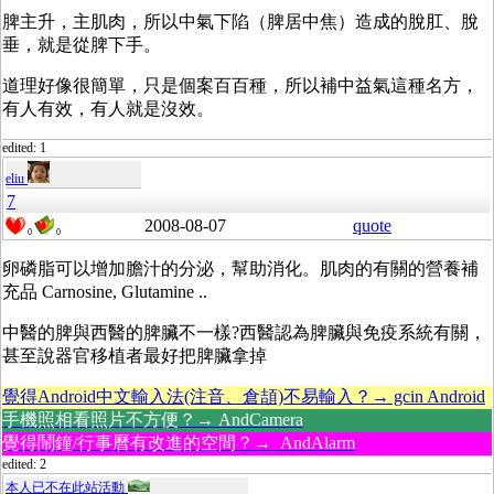
脾主升，主肌肉，所以中氣下陷（脾居中焦）造成的脫肛、脫
垂，就是從脾下手。
道理好像很簡單，只是個案百百種，所以補中益氣這種名方，
有人有效，有人就是沒效。
edited: 1
eliu
7
2008-08-07
quote
0
0
卵磷脂可以增加膽汁的分泌，幫助消化。肌肉的有關的營養補
充品 Carnosine, Glutamine ..
中醫的脾與西醫的脾臟不一樣?西醫認為脾臟與免疫系統有關，
甚至說器官移植者最好把脾臟拿掉
覺得Android中文輸入法(注音、倉頡)不易輸入？→ gcin Android
手機照相看照片不方便？→ AndCamera
覺得鬧鐘/行事曆有改進的空間？→ AndAlarm
edited: 2
本人已不在此站活動