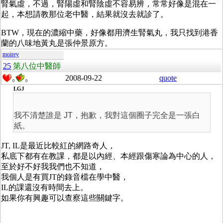
腎氣虛，不過，腎陽虛和腎陰虛不容易辨，常常好像是混在一
起，本想請教那位老中醫，結果就沒去就診了。
BTW，現在的濃縮中藥，好像都用濟生腎氣丸，我只找到港香
蘭的八味地黃丸是張仲景原方。
moirey
25
第八位中醫師
2008-09-22
quote
0
0
LGJ
我不清楚誰是 JT，抱歉，我對這個圈子完全是一張白
紙。
JT, IL是最近比較紅的網路奇人，
私底下都有在教課，都是以內經、本經跟傷寒論為中心的人，
至於好不好我我們也不知道，
我個人是有買JT的錄音檔在學中醫，
IL的課還沒有時間去上。
如果你有興趣可以查察這些關鍵字。