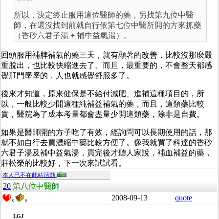
所以，決定終止服用這位醫師的藥，另找第九位中醫
師，在還沒找到前就自行依第七位中醫所開的方來抓藥
（香砂六君子湯 + 補中益氣湯）。
回頭服用補脾補氣的藥三天，就有顯著的改善，比較沒那麼嚴
重脫出，也比較快縮進去了。而且，最重要的，不會整天都感
覺肛門墜墜的，人也就感覺舒服多了。
後來才知道，原來健保是不給付減肥、進補這種項目的，所
以，一般比較少開這種純補益補氣的藥，而且，這類藥比較
貴，醫院為了成本考量都會盡量少開這類藥，除非是自費。
如果是醫師開的方子吃了有效，經詢問可以長期使用的話，那
就不如自行去買濃縮中藥比較方便了。像我就買了科達的香砂
六君子湯及補中益氣湯，買完後才聽人家說，補血補益的藥，
莊松榮的比較好，下一次來試試看。
本人已不在此站活動
20
第八位中醫師
2008-09-13
quote
0
0
LGJ