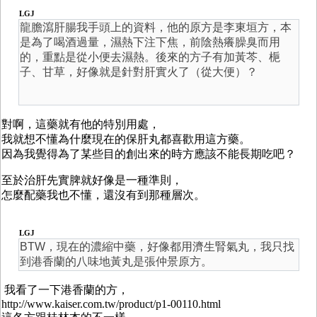
LGJ
龍膽瀉肝腸我手頭上的資料，他的原方是李東垣方，本
是為了喝酒過量，濕熱下注下焦，前陰熱癢臊臭而用
的，重點是從小便去濕熱。後來的方子有加黃芩、梔
子、甘草，好像就是針對肝實火了（從大便）？
對啊，這藥就有他的特別用處，
我就想不懂為什麼現在的保肝丸都喜歡用這方藥。
因為我覺得為了某些目的創出來的時方應該不能長期吃吧？
至於治肝先實脾就好像是一種準則，
怎麼配藥我也不懂，還沒有到那種層次。
LGJ
BTW，現在的濃縮中藥，好像都用濟生腎氣丸，我只找
到港香蘭的八味地黃丸是張仲景原方。
我看了一下港香蘭的方，
http://www.kaiser.com.tw/product/p1-00110.html