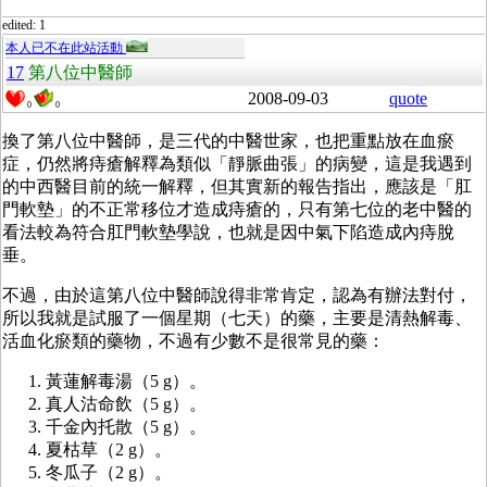
edited: 1
本人已不在此站活動
17
第八位中醫師
2008-09-03
quote
0
0
換了第八位中醫師，是三代的中醫世家，也把重點放在血瘀
症，仍然將痔瘡解釋為類似「靜脈曲張」的病變，這是我遇到
的中西醫目前的統一解釋，但其實新的報告指出，應該是「肛
門軟墊」的不正常移位才造成痔瘡的，只有第七位的老中醫的
看法較為符合肛門軟墊學說，也就是因中氣下陷造成內痔脫
垂。
不過，由於這第八位中醫師說得非常肯定，認為有辦法對付，
所以我就是試服了一個星期（七天）的藥，主要是清熱解毒、
活血化瘀類的藥物，不過有少數不是很常見的藥：
黃蓮解毒湯（5 g）。
真人沽命飲（5 g）。
千金內托散（5 g）。
夏枯草（2 g）。
冬瓜子（2 g）。