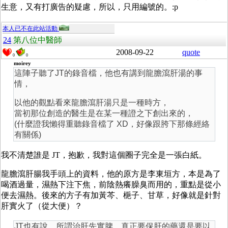
生意，又有打廣告的疑慮，所以，只用編號的。:p
本人已不在此站活動
24
第八位中醫師
2008-09-22
quote
0
0
moirey
這陣子聽了JT的錄音檔，他也有講到龍膽瀉肝湯的事
情，
以他的觀點看來龍膽瀉肝湯只是一種時方，
當初那位創造的醫生是在某一種證之下創出來的，
(什麼證我懶得重聽錄音檔了 XD，好像跟胯下那條經絡
有關係)
我不清楚誰是 JT，抱歉，我對這個圈子完全是一張白紙。
龍膽瀉肝腸我手頭上的資料，他的原方是李東垣方，本是為了
喝酒過量，濕熱下注下焦，前陰熱癢臊臭而用的，重點是從小
便去濕熱。後來的方子有加黃芩、梔子、甘草，好像就是針對
肝實火了（從大便）？
JT也有說，所謂治肝先實脾，真正要保肝的藥還是要以