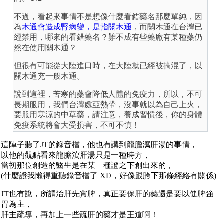
不過，看起來事情不是想像什麼看錯藥名那麼單純，因
為
木通會造成腎病變，是指關木通
，而關木通在台灣已
經禁用，哪來的看錯藥名？難不成有些藥廠有某種藥仍
然在使用關木通？
但很有可能從大陸進口時，在大陸就已經被搞混了，以
關木通充一般木通。
說到這裡，苦寒的藥會降低人體的免疫力，所以，不可
長期服用，我們台灣處亞熱帶，沒事就以為自己上火，
要服用寒涼的中草藥，請注意，養成習慣後，你的身體
免疫系統將會大受損害，不可不慎！
這陣子聽了JT的錄音檔，他也有講到龍膽瀉肝湯的事情，
以他的觀點看來龍膽瀉肝湯只是一種時方，
當初那位創造的醫生是在某一種證之下創出來的，
(什麼證我懶得重聽錄音檔了 XD，好像跟胯下那條經絡有關係)
JT也有說，所謂治肝先實脾，真正要保肝的藥還是要以健脾強
胃為主，
肝主疏導，再加上一些疏肝的藥才是王道啊！