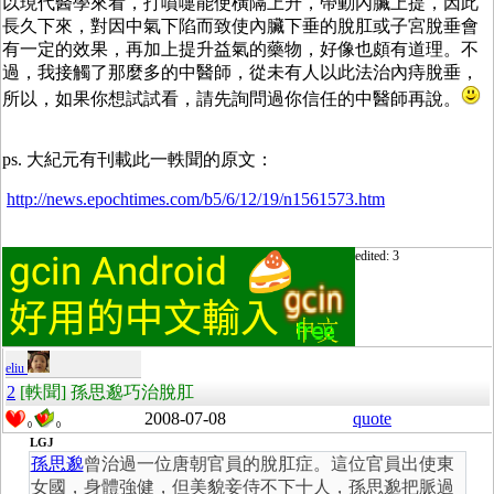
以現代醫學來看，打噴嚏能使橫隔上升，帶動內臟上提，因此
長久下來，對因中氣下陷而致使內臟下垂的脫肛或子宮脫垂會
有一定的效果，再加上提升益氣的藥物，好像也頗有道理。不
過，我接觸了那麼多的中醫師，從未有人以此法治內痔脫垂，
所以，如果你想試試看，請先詢問過你信任的中醫師再說。
ps. 大紀元有刊載此一軼聞的原文：
http://news.epochtimes.com/b5/6/12/19/n1561573.htm
edited: 3
eliu
2
[軼聞] 孫思邈巧治脫肛
2008-07-08
quote
0
0
LGJ
孫思邈
曾治過一位唐朝官員的脫肛症。這位官員出使東
女國，身體強健，但美貌妾侍不下十人，孫思邈把脈過