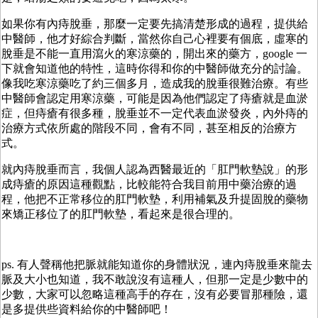
如果你有內痔脫垂，那麼一定要先搞清楚形成的過程，提供給
中醫師，他才好綜合判斷，當然你自己心裡要有個底，虛寒的
脫垂是不能一直用瀉火的寒涼藥的，開出來的藥方，google 一
下就會知道他的特性，這時你得和你的中醫師做充分的討論。
像我吃寒涼藥吃了約三個多月，造成我的脫垂很難治療。有些
中醫師會認定用寒涼藥，可能是因為他們認定了痔瘡就是血淤
症，但痔瘡有很多種，脫垂並不一定代表血淤發炎，內外痔的
治療方式依所處的階段不同，會有不同，甚至相反的治療方
式。
就內痔脫垂而言，我個人認為西醫最近的「肛門軟墊說」的形
成痔瘡的原因這種觀點，比較能符合我目前用中藥治療的過
程，他把不正常移位的肛門軟墊，利用補氣及升提固脫的藥物
來矯正移位了的肛門軟墊，看起來是很合理的。
ps. 有人聲稱他把脈就能知道你的身體狀況，連內痔脫垂來龍去
脈及大小也知道，我不敢說沒有這種人，但那一定是少數中的
少數，大家可以忽略這種高手的存在，沒有必要冒那種險，還
是多提供些資料給你的中醫師吧！