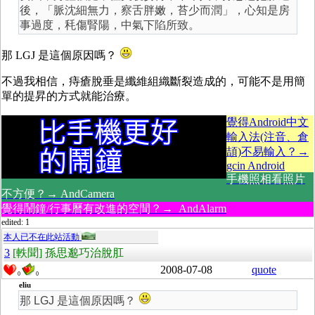
後，「脈沈細無力，察舌胖嫩，苔少而潤」，心知是房
事過度，秏傷腎陽，中氣下陷所致。
那 LGJ 是這個原因嗎？
不過我相信，痔瘡脫垂是纖維組織斷裂造成的，可能不是用簡
單的提昇的方式就能治療。
覺得Android中文
輸入法(注音、倉
頡)不易輸入？→
gcin Android
手機照相看照片
不方便？→ AndCamera
覺得鬧鐘/行事曆有改進的空間？→ AndAlarm
edited: 1
本人已不在此站活動
3
[軼聞] 孫思邈巧治脫肛
2008-07-08
quote
0
0
eliu
那 LGJ 是這個原因嗎？