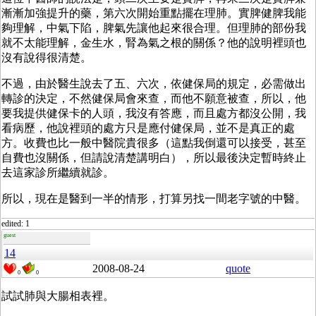
漸漸加強提升的藥，第六次開始重點擺在理肺。實脾健脾我能
夠理解，中氣下陷，脾氣先讓他起來很合理。但理肺的部份我
就不太能理解，金生水，腎為氣之根的關係？他的說明裡頭也
沒有說得很清楚。
不過，由於醫生說去了五、六次，依健保局的規定，必需做出
轉診的決定，不然健保局會來查，而他不願意被查，所以，他
要我提供健保卡的人頭，我沒有答應，而且處方都沒公開，我
看病歷，他說裡頭的處方只是應付健保局，並不是真正的處
方。收費也比一般中醫院貴很多（這點我倒還可以接受，甚至
自費也沒關係，但請說清楚講明白），所以最後決定暫時終止
去這家診所繼續就診。
所以，現在是醫到一半的情形，打算另找一間老字號的中醫。
edited: 1
guest
14
2008-08-24
quote
0
0
試試肺與大腸相表裡。