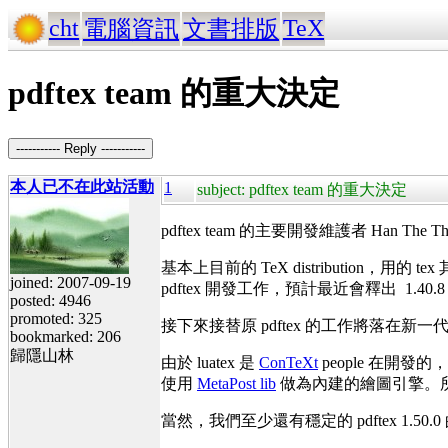
cht
TeX
電腦資訊
文書排版
pdftex team 的重大決定
----------- Reply -----------
本人已不在此站活動
1
subject: pdftex team 的重大決定
pdftex team 的主要開發維護者 Han The 
基本上目前的 TeX distribution，用的 
joined: 2007-09-19
pdftex 開發工作，預計最近會釋出 1.40.
posted: 4946
promoted: 325
接下來接替原 pdftex 的工作將落在新一代的
bookmarked: 206
歸隱山林
由於 luatex 是
ConTeXt
people 在開發的，
使用
MetaPost lib
做為內建的繪圖引擎。所
當然，我們至少還有穩定的 pdftex 1.5