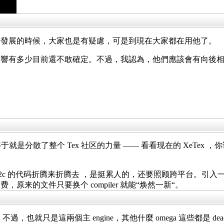
x 開始發展的時候，大家也是有疑慮，可是到現在大家都在用他了。
影響有多少目前還不敢確定。不過，我認為，他們應該會有向後相容性（ba
等于就是分散了整个 Tex 社区的力量 —— 看看现在的 XeTe
+ web2c 的代码折腾来折腾去 ，是挺累人的，还要照顾跨平台。引入一个 t
来的文件只要换个 compiler 就能“焕然一新“。
合作開發。不過，也就只是這兩個主 engine，其他什麼 omega 這