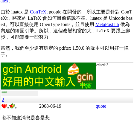
atex
。
由於 luatex 是
ConTeXt
people 在開發的，所以主要是針對 ConT
eXt，將來的 LaTeX 會如何目前還說不準。luatex 是 Unicode bas
ed。可以直接使用 OpenType fonts，並且使用
MetaPost lib
做為
內建的繪圖引擎。所以，這個改變相當的大，LaTeX 要跟上腳
步，可能需要一些努力。
當然，我們至少還有穩定的 pdftex 1.50.0 的版本可以用好一陣
子。
edited: 3
guest
2
2008-06-19
quote
0
0
都不知这消息是喜是悲 ……