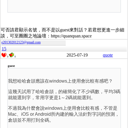
可否請君顯示名號，而不是以guest來對話？若君想更進一步細
談，可至圈圈之地論壇：https://quanquan.space
e201302012123@gmail.com
15
2025-07-19
quote
0
0
guest
我想哈哈倉頡應該在windows上使用會比較有感吧？
這幾天試用了哈哈倉頡，的確簡化了不少碼數，平均3碼
就能選到字，常用字更是1～2碼就能選到。
不過我為什麼會說windows上使用會比較有感，不管是
Mac、iOS or Android所內建的輸入法針對字詞的預測，
倉頡並不用打到全碼。