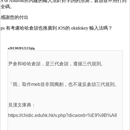
S or Android所內建的輸入法針對字詞的預測，倉頡並不用打到
全碼。
感謝您的付出
ps 有考慮哈哈倉頡也推廣到 iOS的 okidokey 輸入法嗎？
e201302012123@g
尹倉和哈哈倉頡，是三代倉頡，遵循三代規則。
「雨」取作meb並非我獨創，也不違反倉頡三代規則。
見漢文庫典：
https://chidic.eduhk.hk/v.php?dicword=%E9%9B%A8