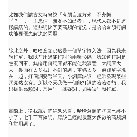
比如我們讀古文時會說「有朋自遠方來，不亦樂
乎？」，「主忠信，無友不如己者」，現代人都不是這
樣講話的。這些詞比字要高頻的情況，是哈哈倉頡打詞
功能要優先解決的問題。
除此之外，哈哈倉頡仍然是一個單字輸入法，因為我崇
尚打單。我以前用過能打詞的兩種形碼，我知道打詞是
怎麼回事。無論用何詞庫都不能使我滿意，大詞庫太
大，裏面有太多我用不到的詞，重碼太多，還跟單字混
在一起，打個詞要選半天。小詞庫缺詞，經常發現某些
詞竟然沒有。所以今天我做一個能打詞的哈哈倉頡，我
只提供高頻詞，常用詞，基礎詞，如果缺詞就打單。
實際上，從我統計的結果來看，哈哈倉頡的詞庫已經不
小了，七千三百餘詞。應該已經能覆蓋大多數的高頻詞
和常用詞了。