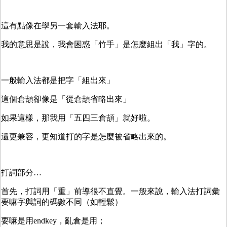
這有點像在學另一套輸入法耶。
我的意思是說，我會困惑「竹手」是怎麼組出「我」字的。
一般輸入法都是把字「組出來」
這個倉頡卻像是「從倉頡省略出來」
如果這樣，那我用「五四三倉頡」就好啦。
還更兼容，更知道打的字是怎麼被省略出來的。
打詞部分…
首先，打詞用「重」前導很不直覺。一般來說，輸入法打詞彙
要嘛字與詞的碼數不同（如輕鬆）
要嘛是用endkey，亂倉是用；