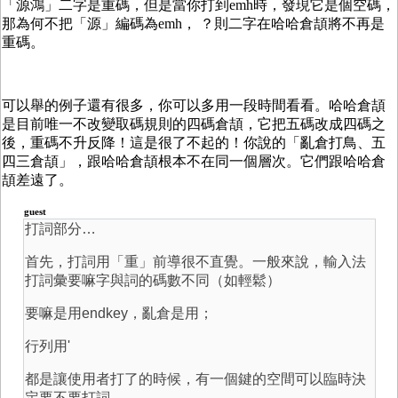
「源鴻」二字是重碼，但是當你打到emh時，發現它是個空碼，
那為何不把「源」編碼為emh， ？則二字在哈哈倉頡將不再是
重碼。
可以舉的例子還有很多，你可以多用一段時間看看。哈哈倉頡
是目前唯一不改變取碼規則的四碼倉頡，它把五碼改成四碼之
後，重碼不升反降！這是很了不起的！你說的「亂倉打鳥、五
四三倉頡」，跟哈哈倉頡根本不在同一個層次。它們跟哈哈倉
頡差遠了。
guest
打詞部分…
首先，打詞用「重」前導很不直覺。一般來說，輸入法
打詞彙要嘛字與詞的碼數不同（如輕鬆）
要嘛是用endkey，亂倉是用；
行列用'
都是讓使用者打了的時候，有一個鍵的空間可以臨時決
定要不要打詞。