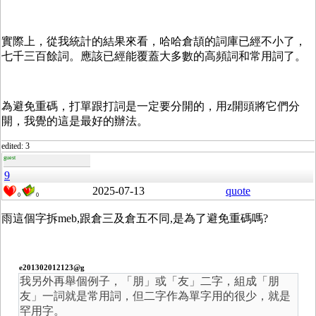
實際上，從我統計的結果來看，哈哈倉頡的詞庫已經不小了，
七千三百餘詞。應該已經能覆蓋大多數的高頻詞和常用詞了。
為避免重碼，打單跟打詞是一定要分開的，用z開頭將它們分
開，我覺的這是最好的辦法。
edited: 3
guest
9
2025-07-13
quote
0
0
雨這個字拆meb,跟倉三及倉五不同,是為了避免重碼嗎?
e201302012123@g
我另外再舉個例子，「朋」或「友」二字，組成「朋
友」一詞就是常用詞，但二字作為單字用的很少，就是
罕用字。