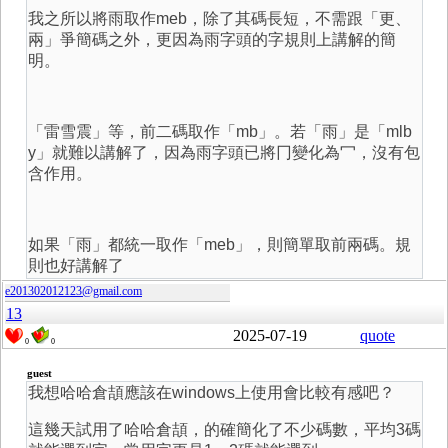
我之所以將雨取作meb，除了其碼長短，不需跟「更、
兩」爭簡碼之外，更因為雨字頭的字規則上講解的簡
明。
「雷雪震」等，前二碼取作「mb」。若「雨」是「mlb
y」就難以講解了，因為雨字頭已將冂變化為冖，沒有包
含作用。
如果「雨」都統一取作「meb」，則簡單取前兩碼。規
則也好講解了
e201302012123@gmail.com
13
2025-07-19
quote
0
0
guest
我想哈哈倉頡應該在windows上使用會比較有感吧？
這幾天試用了哈哈倉頡，的確簡化了不少碼數，平均3碼