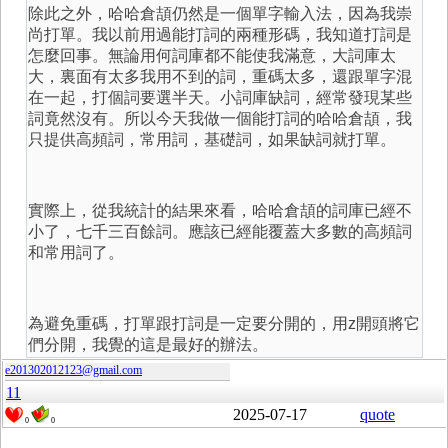
除此之外，哈哈倉頡仍然是一個單字輸入法，因為我崇
尚打單。我以前用過能打詞的兩種形碼，我知道打詞是
怎麼回事。無論用何詞庫都不能使我滿意，大詞庫太
大，裏面有太多我用不到的詞，重碼太多，還跟單字混
在一起，打個詞要選半天。小詞庫缺詞，經常發現某些
詞竟然沒有。所以今天我做一個能打詞的哈哈倉頡，我
只提供高頻詞，常用詞，基礎詞，如果缺詞就打單。
實際上，從我統計的結果來看，哈哈倉頡的詞庫已經不
小了，七千三百餘詞。應該已經能覆蓋大多數的高頻詞
和常用詞了。
為避免重碼，打單跟打詞是一定要分開的，用z開頭將它
們分開，我覺的這是最好的辦法。
e201302012123@gmail.com
11
2025-07-17
quote
0
0