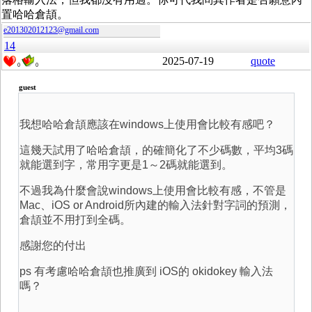
置哈哈倉頡。
e201302012123@gmail.com
14
2025-07-19
quote
0
0
guest
我想哈哈倉頡應該在windows上使用會比較有感吧？
這幾天試用了哈哈倉頡，的確簡化了不少碼數，平均3碼
就能選到字，常用字更是1～2碼就能選到。
不過我為什麼會說windows上使用會比較有感，不管是
Mac、iOS or Android所內建的輸入法針對字詞的預測，
倉頡並不用打到全碼。
感謝您的付出
ps 有考慮哈哈倉頡也推廣到 iOS的 okidokey 輸入法
嗎？