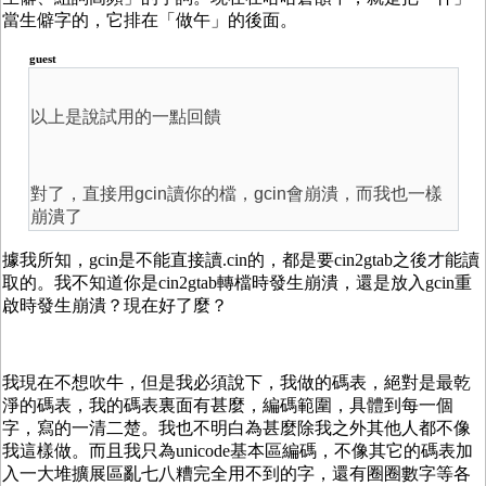
當生僻字的，它排在「做午」的後面。
guest
以上是說試用的一點回饋
對了，直接用gcin讀你的檔，gcin會崩潰，而我也一樣
崩潰了
據我所知，gcin是不能直接讀.cin的，都是要cin2gtab之後才能讀
取的。我不知道你是cin2gtab轉檔時發生崩潰，還是放入gcin重
啟時發生崩潰？現在好了麼？
我現在不想吹牛，但是我必須說下，我做的碼表，絕對是最乾
淨的碼表，我的碼表裏面有甚麼，編碼範圍，具體到每一個
字，寫的一清二楚。我也不明白為甚麼除我之外其他人都不像
我這樣做。而且我只為unicode基本區編碼，不像其它的碼表加
入一大堆擴展區亂七八糟完全用不到的字，還有圈圈數字等各