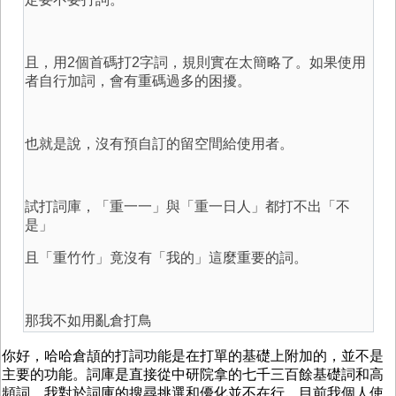
且，用2個首碼打2字詞，規則實在太簡略了。如果使用
者自行加詞，會有重碼過多的困擾。
也就是說，沒有預自訂的留空間給使用者。
試打詞庫，「重一一」與「重一日人」都打不出「不
是」
且「重竹竹」竟沒有「我的」這麼重要的詞。
那我不如用亂倉打鳥
你好，哈哈倉頡的打詞功能是在打單的基礎上附加的，並不是
主要的功能。詞庫是直接從中研院拿的七千三百餘基礎詞和高
頻詞。我對於詞庫的搜尋挑選和優化並不在行，目前我個人使