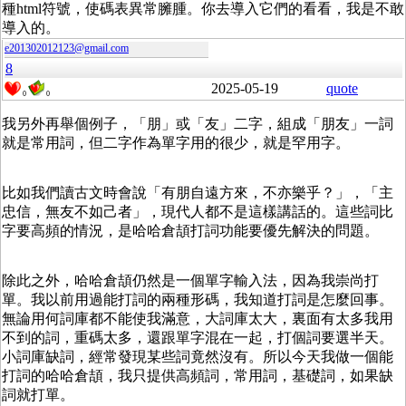
種html符號，使碼表異常臃腫。你去導入它們的看看，我是不敢
導入的。
e201302012123@gmail.com
8
2025-05-19
quote
0
0
我另外再舉個例子，「朋」或「友」二字，組成「朋友」一詞
就是常用詞，但二字作為單字用的很少，就是罕用字。
比如我們讀古文時會說「有朋自遠方來，不亦樂乎？」，「主
忠信，無友不如己者」，現代人都不是這樣講話的。這些詞比
字要高頻的情況，是哈哈倉頡打詞功能要優先解決的問題。
除此之外，哈哈倉頡仍然是一個單字輸入法，因為我崇尚打
單。我以前用過能打詞的兩種形碼，我知道打詞是怎麼回事。
無論用何詞庫都不能使我滿意，大詞庫太大，裏面有太多我用
不到的詞，重碼太多，還跟單字混在一起，打個詞要選半天。
小詞庫缺詞，經常發現某些詞竟然沒有。所以今天我做一個能
打詞的哈哈倉頡，我只提供高頻詞，常用詞，基礎詞，如果缺
詞就打單。