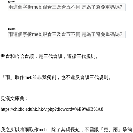
guest
雨這個字拆meb,跟倉三及倉五不同,是為了避免重碼嗎?
guest
雨這個字拆meb,跟倉三及倉五不同,是為了避免重碼嗎?
尹倉和哈哈倉頡，是三代倉頡，遵循三代規則。
「雨」取作meb並非我獨創，也不違反倉頡三代規則。
見漢文庫典：
https://chidic.eduhk.hk/v.php?dicword=%E9%9B%A8
我之所以將雨取作meb，除了其碼長短，不需跟「更、兩」爭簡