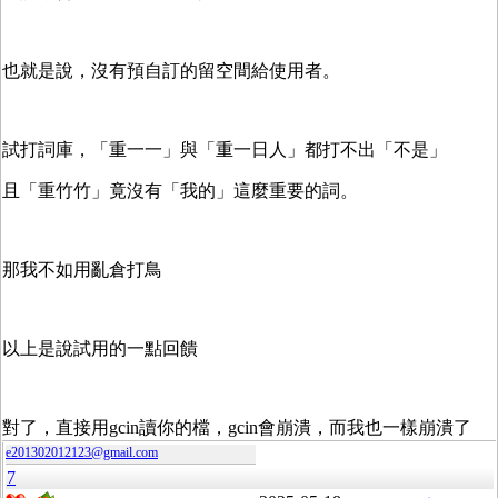
也就是說，沒有預自訂的留空間給使用者。
試打詞庫，「重一一」與「重一日人」都打不出「不是」
且「重竹竹」竟沒有「我的」這麼重要的詞。
那我不如用亂倉打鳥
以上是說試用的一點回饋
對了，直接用gcin讀你的檔，gcin會崩潰，而我也一樣崩潰了
e201302012123@gmail.com
7