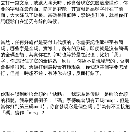
去打一篇文章，或跟人聊天時，你會發現它怎麼這麼懂你，你
要的字就在最前面。簡直是智能！其實就是高頻字排在了前
面，大大降低了碼長。當碼長降低時，擊鍵提升時，就是你打
詞輕鬆自在游刃有餘的時候。
當然，任何好處都是要付出代價的，你需要記住哪些字有簡
碼，哪些字是全碼。實際上，所有的形碼，即便就是沒有簡碼
的全碼倉頡，其實你在打字時也等於是在記憶，比如「我」
字，你是記住了它的全碼為「hqi」，你絕不是現場想的，否則
會很慢很累。倉頡打到最後會有種現象，你知道某個字要怎麼
打，但是一時想不通，有時你去想，反而打錯了。
你現在談到哈哈倉頡的「缺點」，我認為是優點，是哈哈倉頡
的精髓。我舉兩個例子：「碼」字傳統倉頡有五碼mrsqf，但是
當你打到第三碼mrs時，你會發現它是個空碼，那為何不直接把
「碼」編作「mrs」？