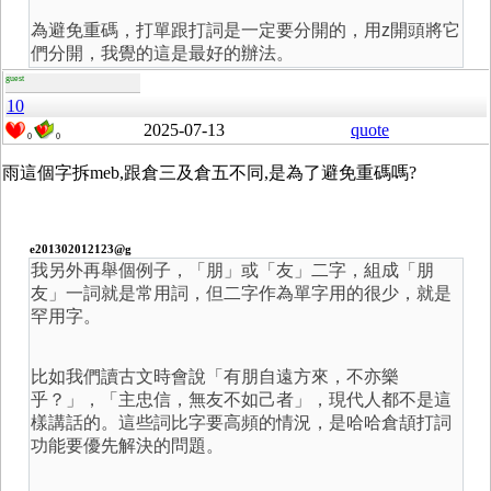
為避免重碼，打單跟打詞是一定要分開的，用z開頭將它
們分開，我覺的這是最好的辦法。
guest
10
2025-07-13
quote
0
0
雨這個字拆meb,跟倉三及倉五不同,是為了避免重碼嗎?
e201302012123@g
我另外再舉個例子，「朋」或「友」二字，組成「朋
友」一詞就是常用詞，但二字作為單字用的很少，就是
罕用字。
比如我們讀古文時會說「有朋自遠方來，不亦樂
乎？」，「主忠信，無友不如己者」，現代人都不是這
樣講話的。這些詞比字要高頻的情況，是哈哈倉頡打詞
功能要優先解決的問題。