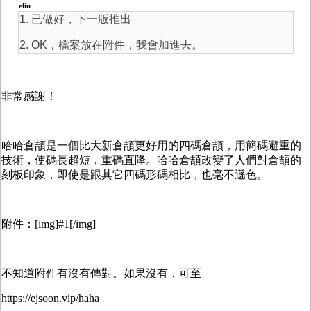
eliu
1. 已做好，下一版推出
2. OK，檔案放在附件，我會加進去。
非常感謝！
哈哈倉頡是一個比大新倉頡更好用的四碼倉頡，用簡碼避重的
技術，使碼長超短，重碼直降。哈哈倉頡改變了人們對倉頡的
刻板印象，即使是跟其它四碼形碼相比，也毫不遜色。
附件：[img]#1[/img]
不知道附件有沒有傳對。如果沒有，可至
https://ejsoon.vip/haha