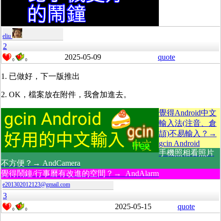
eliu
2
2025-05-09
quote
0
0
1. 已做好，下一版推出
2. OK，檔案放在附件，我會加進去。
覺得Android中文
輸入法(注音、倉
頡)不易輸入？→
gcin Android
手機照相看照片
不方便？→ AndCamera
覺得鬧鐘/行事曆有改進的空間？→ AndAlarm
e201302012123@gmail.com
3
2025-05-15
quote
0
0