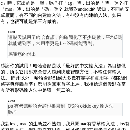
c」時，它出的是「舉」嗎？打「ag」時，出的是「時」嗎？打
「mrs」時，出的是「碼」嗎？ 就我對android的認知，不同的安
卓廠商，有不同的內建輸入法，有些沒有內建輸入法。如果
有，也很可能是第三方做的。
guest
這幾天試用了哈哈倉頡，的確簡化了不少碼數，平均3碼
就能選到字，常用字更是1～2碼就能選到。
感謝您的付出
感謝你的試用！哈哈倉頡是以「最好的中文輸入法」為目標做
的，所以它用起來會使人感到快速智能方便，不輸任何輸入
法。 除此以外，哈哈倉頡對絕大多數有義字和實用字（都以網
路字典釋義為準）都能夠無重首字上屏，我相信這個優點在當
今所有形碼輸入法中是獨一無二的。
guest
ps 有考慮哈哈倉頡也推廣到 iOS的 okidokey 輸入法
嗎？
我對ios，mac 的生態並不熟知，我只聞mac有香草輸入法，ios有
落格輸入法，但我都沒有用過。你可代我問其作者是否願意內