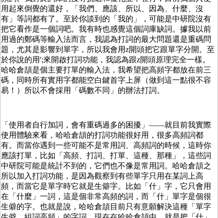
用起來倒覺的還好，「我們、應該、所以、因為、什麼、沒
有」等詞都有了。至於你談到的「我的」，可能是中研院沒有
把它看作是一個詞吧。我有時也感覺這個詞庫缺詞。據我以前
用過的鄭碼等輸入法而言，我認為打詞的最大問題還是重碼問
題，尤其是影響到單字，所以我會用z開頭把它跟單字分開。至
於你說的用';來開啟打詞功能，我認為跟z開頭原理完全一樣。
哈哈倉頡是個主要打單的輸入法，我希望把高頻字都放在前三
碼，同時所有實用字都能空白鍵首字上屏（做到這一點很不容
易！）所以不會採用「碼數不同」的辦法打詞。
「使用者自行加詞，會有重碼過多的困擾」——就目前我實際
使用體驗來看，哈哈倉頡的打詞功能很好用，很多高頻詞都
有。而當你遇到一些可能不是常用詞、高頻詞的時候，這時你
應該打單，比如「高頻、打詞、打單、這種、那種」，這些詞
中研院可能是統計不到的，它們也不像是常用詞。哈哈倉頡之
所以加入打詞功能，是因為觀察到有些單字只用在某詞上高
頻，而當它是單字時它就是生僻字。比如「什」字，它只會用
在「什麼」一詞，這是個非常高頻的詞，而「什」單字是個很
生僻的字。也就是說，哈哈倉頡目前只有意願解決這種「單字
生僻、組詞高頻」的字詞。現在在哈哈倉頡中，就是把「什」