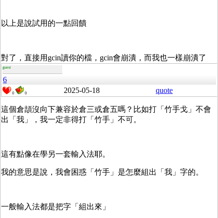
以上是說試用的一點回饋
對了，直接用gcin讀你的檔，gcin會崩潰，而我也一樣崩潰了
guest
6
2025-05-18
quote
0
0
這個倉頡沒向下兼容於倉三或倉五嗎？比如打「竹手戈」不會
出「我」，我一定非得打「竹手」不可。
這有點像在學另一套輸入法耶。
我的意思是說，我會困惑「竹手」是怎麼組出「我」字的。
一般輸入法都是把字「組出來」