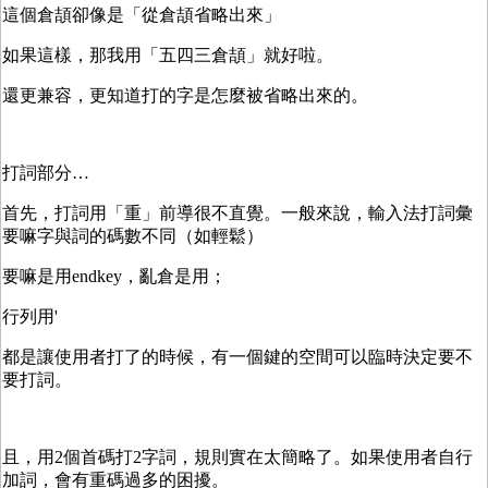
這個倉頡卻像是「從倉頡省略出來」
如果這樣，那我用「五四三倉頡」就好啦。
還更兼容，更知道打的字是怎麼被省略出來的。
打詞部分…
首先，打詞用「重」前導很不直覺。一般來說，輸入法打詞彙
要嘛字與詞的碼數不同（如輕鬆）
要嘛是用endkey，亂倉是用；
行列用'
都是讓使用者打了的時候，有一個鍵的空間可以臨時決定要不
要打詞。
且，用2個首碼打2字詞，規則實在太簡略了。如果使用者自行
加詞，會有重碼過多的困擾。