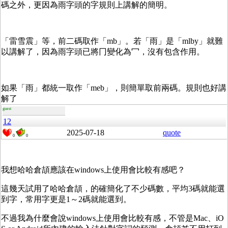
碼之外，更因為雨字頭的字規則上講解的簡明。
「雷雪震」等，前二碼取作「mb」。若「雨」是「mlby」就難
以講解了，因為雨字頭已將冂變化為冖，沒有包含作用。
如果「雨」都統一取作「meb」，則簡單取前兩碼。規則也好講
解了
guest
12
2025-07-18
quote
0
0
我想哈哈倉頡應該在windows上使用會比較有感吧？
這幾天試用了哈哈倉頡，的確簡化了不少碼數，平均3碼就能選
到字，常用字更是1～2碼就能選到。
不過我為什麼會說windows上使用會比較有感，不管是Mac、iO