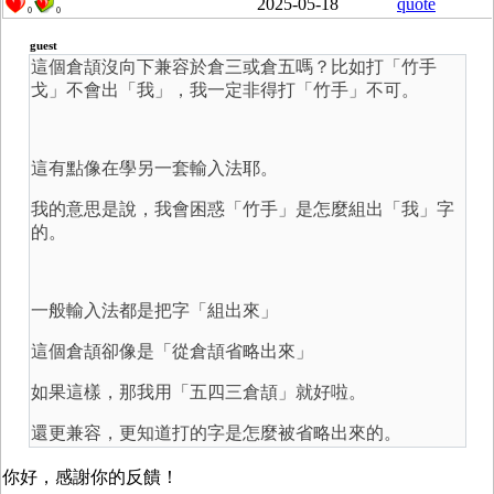
2025-05-18
quote
0
0
guest
這個倉頡沒向下兼容於倉三或倉五嗎？比如打「竹手
戈」不會出「我」，我一定非得打「竹手」不可。
這有點像在學另一套輸入法耶。
我的意思是說，我會困惑「竹手」是怎麼組出「我」字
的。
一般輸入法都是把字「組出來」
這個倉頡卻像是「從倉頡省略出來」
如果這樣，那我用「五四三倉頡」就好啦。
還更兼容，更知道打的字是怎麼被省略出來的。
你好，感謝你的反饋！