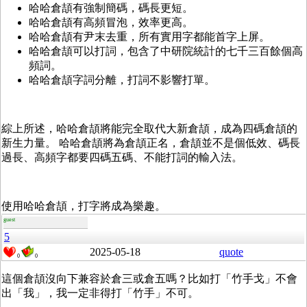
哈哈倉頡有強制簡碼，碼長更短。
哈哈倉頡有高頻冒泡，效率更高。
哈哈倉頡有尹末去重，所有實用字都能首字上屏。
哈哈倉頡可以打詞，包含了中研院統計的七千三百餘個高
頻詞。
哈哈倉頡字詞分離，打詞不影響打單。
綜上所述，哈哈倉頡將能完全取代大新倉頡，成為四碼倉頡的
新生力量。 哈哈倉頡將為倉頡正名，倉頡並不是個低效、碼長
過長、高頻字都要四碼五碼、不能打詞的輸入法。
使用哈哈倉頡，打字將成為樂趣。
guest
5
2025-05-18
quote
0
0
這個倉頡沒向下兼容於倉三或倉五嗎？比如打「竹手戈」不會
出「我」，我一定非得打「竹手」不可。