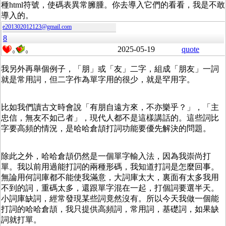
種html符號，使碼表異常臃腫。你去導入它們的看看，我是不敢
導入的。
e201302012123@gmail.com
8
2025-05-19
quote
0
0
我另外再舉個例子，「朋」或「友」二字，組成「朋友」一詞
就是常用詞，但二字作為單字用的很少，就是罕用字。
比如我們讀古文時會說「有朋自遠方來，不亦樂乎？」，「主
忠信，無友不如己者」，現代人都不是這樣講話的。這些詞比
字要高頻的情況，是哈哈倉頡打詞功能要優先解決的問題。
除此之外，哈哈倉頡仍然是一個單字輸入法，因為我崇尚打
單。我以前用過能打詞的兩種形碼，我知道打詞是怎麼回事。
無論用何詞庫都不能使我滿意，大詞庫太大，裏面有太多我用
不到的詞，重碼太多，還跟單字混在一起，打個詞要選半天。
小詞庫缺詞，經常發現某些詞竟然沒有。所以今天我做一個能
打詞的哈哈倉頡，我只提供高頻詞，常用詞，基礎詞，如果缺
詞就打單。