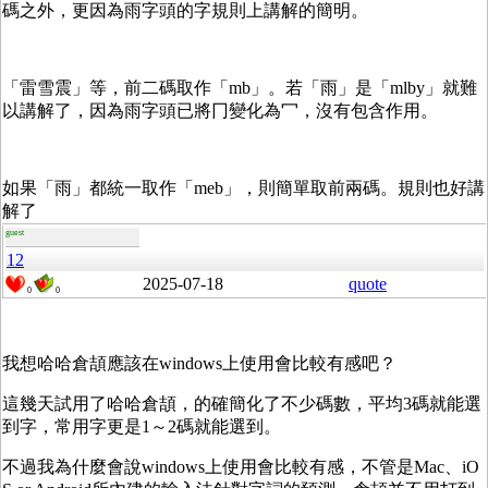
碼之外，更因為雨字頭的字規則上講解的簡明。
「雷雪震」等，前二碼取作「mb」。若「雨」是「mlby」就難
以講解了，因為雨字頭已將冂變化為冖，沒有包含作用。
如果「雨」都統一取作「meb」，則簡單取前兩碼。規則也好講
解了
guest
12
2025-07-18
quote
0
0
我想哈哈倉頡應該在windows上使用會比較有感吧？
這幾天試用了哈哈倉頡，的確簡化了不少碼數，平均3碼就能選
到字，常用字更是1～2碼就能選到。
不過我為什麼會說windows上使用會比較有感，不管是Mac、iO