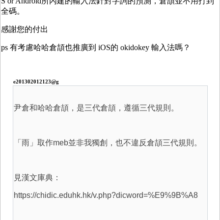
S or Android所內建的輸入法針對字詞的預測，倉頡並不用打到
全碼。
感謝您的付出
ps 有考慮哈哈倉頡也推廣到 iOS的 okidokey 輸入法嗎？
e201302012123@g
尹倉和哈哈倉頡，是三代倉頡，遵循三代規則。
「雨」取作meb並非我獨創，也不違反倉頡三代規則。
見漢文庫典：
https://chidic.eduhk.hk/v.php?dicword=%E9%9B%A8