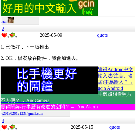
eliu
2
2025-05-09
quote
0
0
1. 已做好，下一版推出
2. OK，檔案放在附件，我會加進去。
覺得Android中文
輸入法(注音、倉
頡)不易輸入？→
gcin Android
手機照相看照片
不方便？→ AndCamera
覺得鬧鐘/行事曆有改進的空間？→ AndAlarm
e201302012123@gmail.com
3
2025-05-15
quote
0
0