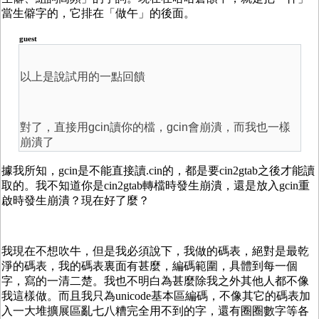
當生僻字的，它排在「做午」的後面。
guest
以上是說試用的一點回饋
對了，直接用gcin讀你的檔，gcin會崩潰，而我也一樣
崩潰了
據我所知，gcin是不能直接讀.cin的，都是要cin2gtab之後才能讀
取的。我不知道你是cin2gtab轉檔時發生崩潰，還是放入gcin重
啟時發生崩潰？現在好了麼？
我現在不想吹牛，但是我必須說下，我做的碼表，絕對是最乾
淨的碼表，我的碼表裏面有甚麼，編碼範圍，具體到每一個
字，寫的一清二楚。我也不明白為甚麼除我之外其他人都不像
我這樣做。而且我只為unicode基本區編碼，不像其它的碼表加
入一大堆擴展區亂七八糟完全用不到的字，還有圈圈數字等各