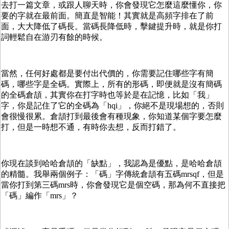
去打一篇文章，或跟人聊天時，你會發現它怎麼這麼懂你，你
要的字就在最前面。簡直是智能！其實就是高頻字排在了前
面，大大降低了碼長。當碼長降低時，擊鍵提升時，就是你打
詞輕鬆自在游刃有餘的時候。
當然，任何好處都是要付出代價的，你需要記住哪些字有簡
碼，哪些字是全碼。實際上，所有的形碼，即便就是沒有簡碼
的全碼倉頡，其實你在打字時也等於是在記憶，比如「我」
字，你是記住了它的全碼為「hqi」，你絕不是現場想的，否則
會很慢很累。倉頡打到最後會有種現象，你知道某個字要怎麼
打，但是一時想不通，有時你去想，反而打錯了。
你現在談到哈哈倉頡的「缺點」，我認為是優點，是哈哈倉頡
的精髓。我舉兩個例子：「碼」字傳統倉頡有五碼mrsqf，但是
當你打到第三碼mrs時，你會發現它是個空碼，那為何不直接把
「碼」編作「mrs」？