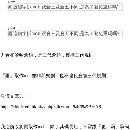
guest
雨這個字拆meb,跟倉三及倉五不同,是為了避免重碼嗎?
guest
雨這個字拆meb,跟倉三及倉五不同,是為了避免重碼嗎?
尹倉和哈哈倉頡，是三代倉頡，遵循三代規則。
「雨」取作meb並非我獨創，也不違反倉頡三代規則。
見漢文庫典：
https://chidic.eduhk.hk/v.php?dicword=%E9%9B%A8
我之所以將雨取作meb，除了其碼長短，不需跟「更、兩」爭簡