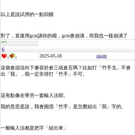
以上是說試用的一點回饋
對了，直接用gcin讀你的檔，gcin會崩潰，而我也一樣崩潰了
guest
6
2025-05-18
quote
0
0
這個倉頡沒向下兼容於倉三或倉五嗎？比如打「竹手戈」不會
出「我」，我一定非得打「竹手」不可。
這有點像在學另一套輸入法耶。
我的意思是說，我會困惑「竹手」是怎麼組出「我」字的。
一般輸入法都是把字「組出來」