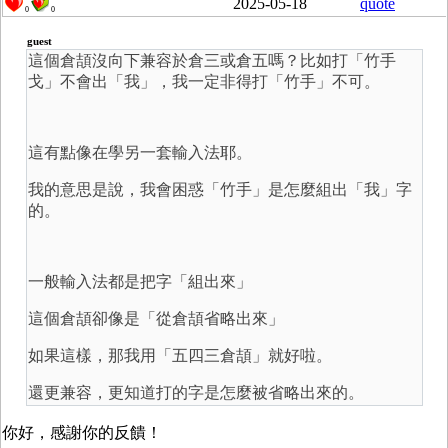
2025-05-18
quote
0
0
guest
這個倉頡沒向下兼容於倉三或倉五嗎？比如打「竹手
戈」不會出「我」，我一定非得打「竹手」不可。
這有點像在學另一套輸入法耶。
我的意思是說，我會困惑「竹手」是怎麼組出「我」字
的。
一般輸入法都是把字「組出來」
這個倉頡卻像是「從倉頡省略出來」
如果這樣，那我用「五四三倉頡」就好啦。
還更兼容，更知道打的字是怎麼被省略出來的。
你好，感謝你的反饋！