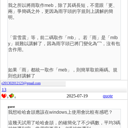
我之所以將雨取作meb，除了其碼長短，不需跟「更、
兩」爭簡碼之外，更因為雨字頭的字規則上講解的簡
明。
「雷雪震」等，前二碼取作「mb」。若「雨」是「mlb
y」就難以講解了，因為雨字頭已將冂變化為冖，沒有包
含作用。
如果「雨」都統一取作「meb」，則簡單取前兩碼。規
則也好講解了
e201302012123@gmail.com
13
2025-07-19
quote
0
0
guest
我想哈哈倉頡應該在windows上使用會比較有感吧？
這幾天試用了哈哈倉頡，的確簡化了不少碼數，平均3碼