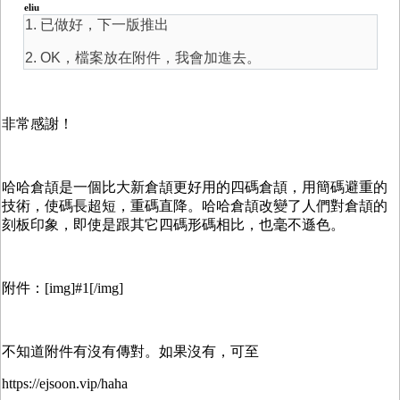
eliu
1. 已做好，下一版推出
2. OK，檔案放在附件，我會加進去。
非常感謝！
哈哈倉頡是一個比大新倉頡更好用的四碼倉頡，用簡碼避重的
技術，使碼長超短，重碼直降。哈哈倉頡改變了人們對倉頡的
刻板印象，即使是跟其它四碼形碼相比，也毫不遜色。
附件：[img]#1[/img]
不知道附件有沒有傳對。如果沒有，可至
https://ejsoon.vip/haha