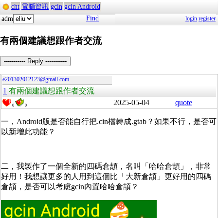
cht
電腦資訊
gcin
gcin Android
Find
adm
login
register
有兩個建議想跟作者交流
----------- Reply -----------
e201302012123@gmail.com
1
有兩個建議想跟作者交流
2025-05-04
quote
0
0
一，Android版是否能自行把.cin檔轉成.gtab？如果不行，是否可
以新增此功能？
二，我製作了一個全新的四碼倉頡，名叫「哈哈倉頡」，非常
好用！我想讓更多的人用到這個比「大新倉頡」更好用的四碼
倉頡，是否可以考慮gcin內置哈哈倉頡？