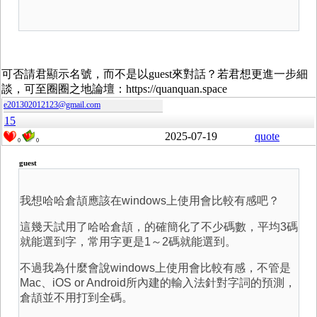
可否請君顯示名號，而不是以guest來對話？若君想更進一步細
談，可至圈圈之地論壇：https://quanquan.space
e201302012123@gmail.com
15
2025-07-19
quote
0
0
guest
我想哈哈倉頡應該在windows上使用會比較有感吧？
這幾天試用了哈哈倉頡，的確簡化了不少碼數，平均3碼
就能選到字，常用字更是1～2碼就能選到。
不過我為什麼會說windows上使用會比較有感，不管是
Mac、iOS or Android所內建的輸入法針對字詞的預測，
倉頡並不用打到全碼。