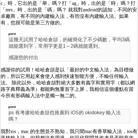
c」時，它出的是「舉」嗎？打「ag」時，出的是「時」嗎？打
「mrs」時，出的是「碼」嗎？ 就我對android的認知，不同的安
卓廠商，有不同的內建輸入法，有些沒有內建輸入法。如果
有，也很可能是第三方做的。
guest
這幾天試用了哈哈倉頡，的確簡化了不少碼數，平均3碼
就能選到字，常用字更是1～2碼就能選到。
感謝您的付出
感謝你的試用！哈哈倉頡是以「最好的中文輸入法」為目標做
的，所以它用起來會使人感到快速智能方便，不輸任何輸入
法。 除此以外，哈哈倉頡對絕大多數有義字和實用字（都以網
路字典釋義為準）都能夠無重首字上屏，我相信這個優點在當
今所有形碼輸入法中是獨一無二的。
guest
ps 有考慮哈哈倉頡也推廣到 iOS的 okidokey 輸入法
嗎？
我對ios，mac 的生態並不熟知，我只聞mac有香草輸入法，ios有
落格輸入法，但我都沒有用過。你可代我問其作者是否願意內