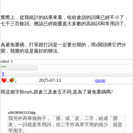
實際上，從我統計的結果來看，哈哈倉頡的詞庫已經不小了，
七千三百餘詞。應該已經能覆蓋大多數的高頻詞和常用詞了。
為避免重碼，打單跟打詞是一定要分開的，用z開頭將它們分
開，我覺的這是最好的辦法。
edited: 3
guest
9
2025-07-13
quote
0
0
雨這個字拆meb,跟倉三及倉五不同,是為了避免重碼嗎?
e201302012123@g
我另外再舉個例子，「朋」或「友」二字，組成「朋
友」一詞就是常用詞，但二字作為單字用的很少，就是
罕用字。