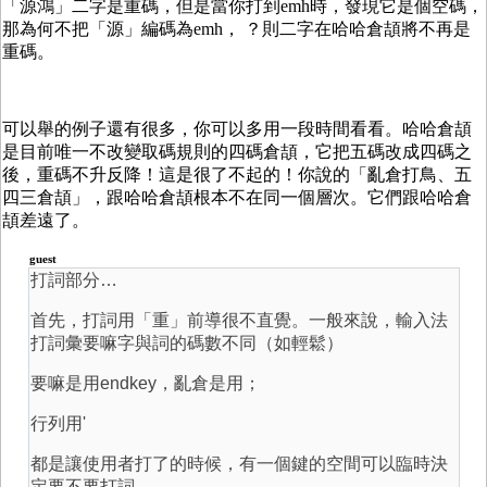
「源鴻」二字是重碼，但是當你打到emh時，發現它是個空碼，
那為何不把「源」編碼為emh， ？則二字在哈哈倉頡將不再是
重碼。
可以舉的例子還有很多，你可以多用一段時間看看。哈哈倉頡
是目前唯一不改變取碼規則的四碼倉頡，它把五碼改成四碼之
後，重碼不升反降！這是很了不起的！你說的「亂倉打鳥、五
四三倉頡」，跟哈哈倉頡根本不在同一個層次。它們跟哈哈倉
頡差遠了。
guest
打詞部分…
首先，打詞用「重」前導很不直覺。一般來說，輸入法
打詞彙要嘛字與詞的碼數不同（如輕鬆）
要嘛是用endkey，亂倉是用；
行列用'
都是讓使用者打了的時候，有一個鍵的空間可以臨時決
定要不要打詞。