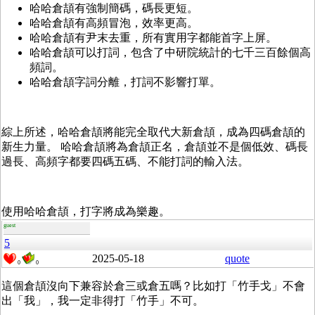
哈哈倉頡有強制簡碼，碼長更短。
哈哈倉頡有高頻冒泡，效率更高。
哈哈倉頡有尹末去重，所有實用字都能首字上屏。
哈哈倉頡可以打詞，包含了中研院統計的七千三百餘個高
頻詞。
哈哈倉頡字詞分離，打詞不影響打單。
綜上所述，哈哈倉頡將能完全取代大新倉頡，成為四碼倉頡的
新生力量。 哈哈倉頡將為倉頡正名，倉頡並不是個低效、碼長
過長、高頻字都要四碼五碼、不能打詞的輸入法。
使用哈哈倉頡，打字將成為樂趣。
guest
5
2025-05-18
quote
0
0
這個倉頡沒向下兼容於倉三或倉五嗎？比如打「竹手戈」不會
出「我」，我一定非得打「竹手」不可。