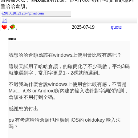
置哈哈倉頡。
e201302012123@gmail.com
14
2025-07-19
quote
0
0
guest
我想哈哈倉頡應該在windows上使用會比較有感吧？
這幾天試用了哈哈倉頡，的確簡化了不少碼數，平均3碼
就能選到字，常用字更是1～2碼就能選到。
不過我為什麼會說windows上使用會比較有感，不管是
Mac、iOS or Android所內建的輸入法針對字詞的預測，
倉頡並不用打到全碼。
感謝您的付出
ps 有考慮哈哈倉頡也推廣到 iOS的 okidokey 輸入法
嗎？