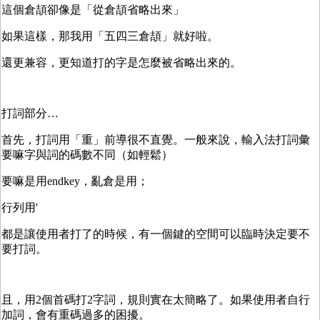
這個倉頡卻像是「從倉頡省略出來」
如果這樣，那我用「五四三倉頡」就好啦。
還更兼容，更知道打的字是怎麼被省略出來的。
打詞部分…
首先，打詞用「重」前導很不直覺。一般來說，輸入法打詞彙
要嘛字與詞的碼數不同（如輕鬆）
要嘛是用endkey，亂倉是用；
行列用'
都是讓使用者打了的時候，有一個鍵的空間可以臨時決定要不
要打詞。
且，用2個首碼打2字詞，規則實在太簡略了。如果使用者自行
加詞，會有重碼過多的困擾。