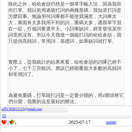
除此之外，哈哈倉頡仍然是一個單字輸入法，因為我崇
尚打單。我以前用過能打詞的兩種形碼，我知道打詞是
怎麼回事。無論用何詞庫都不能使我滿意，大詞庫太
大，裏面有太多我用不到的詞，重碼太多，還跟單字混
在一起，打個詞要選半天。小詞庫缺詞，經常發現某些
詞竟然沒有。所以今天我做一個能打詞的哈哈倉頡，我
只提供高頻詞，常用詞，基礎詞，如果缺詞就打單。
實際上，從我統計的結果來看，哈哈倉頡的詞庫已經不
小了，七千三百餘詞。應該已經能覆蓋大多數的高頻詞
和常用詞了。
為避免重碼，打單跟打詞是一定要分開的，用z開頭將它
們分開，我覺的這是最好的辦法。
e201302012123@gmail.com
11
2025-07-17
quote
0
0