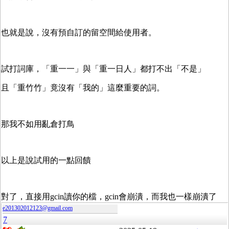
也就是說，沒有預自訂的留空間給使用者。
試打詞庫，「重一一」與「重一日人」都打不出「不是」
且「重竹竹」竟沒有「我的」這麼重要的詞。
那我不如用亂倉打鳥
以上是說試用的一點回饋
對了，直接用gcin讀你的檔，gcin會崩潰，而我也一樣崩潰了
e201302012123@gmail.com
7