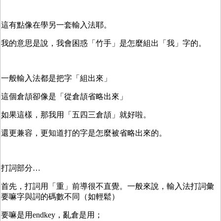
這有點像在學另一套輸入法耶。
我的意思是說，我會困惑「竹手」是怎麼組出「我」字的。
一般輸入法都是把字「組出來」
這個倉頡卻像是「從倉頡省略出來」
如果這樣，那我用「五四三倉頡」就好啦。
還更兼容，更知道打的字是怎麼被省略出來的。
打詞部分…
首先，打詞用「重」前導很不直覺。一般來說，輸入法打詞彙
要嘛字與詞的碼數不同（如輕鬆）
要嘛是用endkey，亂倉是用；