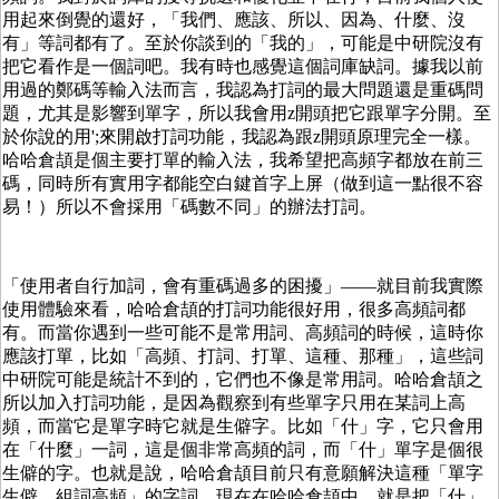
用起來倒覺的還好，「我們、應該、所以、因為、什麼、沒
有」等詞都有了。至於你談到的「我的」，可能是中研院沒有
把它看作是一個詞吧。我有時也感覺這個詞庫缺詞。據我以前
用過的鄭碼等輸入法而言，我認為打詞的最大問題還是重碼問
題，尤其是影響到單字，所以我會用z開頭把它跟單字分開。至
於你說的用';來開啟打詞功能，我認為跟z開頭原理完全一樣。
哈哈倉頡是個主要打單的輸入法，我希望把高頻字都放在前三
碼，同時所有實用字都能空白鍵首字上屏（做到這一點很不容
易！）所以不會採用「碼數不同」的辦法打詞。
「使用者自行加詞，會有重碼過多的困擾」——就目前我實際
使用體驗來看，哈哈倉頡的打詞功能很好用，很多高頻詞都
有。而當你遇到一些可能不是常用詞、高頻詞的時候，這時你
應該打單，比如「高頻、打詞、打單、這種、那種」，這些詞
中研院可能是統計不到的，它們也不像是常用詞。哈哈倉頡之
所以加入打詞功能，是因為觀察到有些單字只用在某詞上高
頻，而當它是單字時它就是生僻字。比如「什」字，它只會用
在「什麼」一詞，這是個非常高頻的詞，而「什」單字是個很
生僻的字。也就是說，哈哈倉頡目前只有意願解決這種「單字
生僻、組詞高頻」的字詞。現在在哈哈倉頡中，就是把「什」