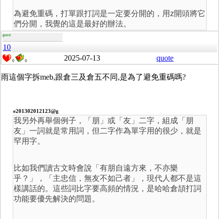
為避免重碼，打單跟打詞是一定要分開的，用z開頭將它
們分開，我覺的這是最好的辦法。
guest
10
2025-07-13
quote
0
0
雨這個字拆meb,跟倉三及倉五不同,是為了避免重碼嗎?
e201302012123@g
我另外再舉個例子，「朋」或「友」二字，組成「朋
友」一詞就是常用詞，但二字作為單字用的很少，就是
罕用字。
比如我們讀古文時會說「有朋自遠方來，不亦樂
乎？」，「主忠信，無友不如己者」，現代人都不是這
樣講話的。這些詞比字要高頻的情況，是哈哈倉頡打詞
功能要優先解決的問題。