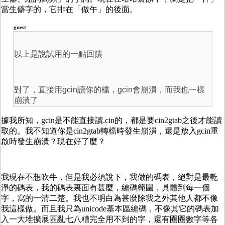
當生僻字的，它排在「做午」的後面。
guest
以上是說試用的一點回饋
對了，直接用gcin讀你的檔，gcin會崩潰，而我也一樣
崩潰了
據我所知，gcin是不能直接讀.cin的，都是要cin2gtab之後才能讀
取的。我不知道你是cin2gtab轉檔時發生崩潰，還是放入gcin重
啟時發生崩潰？現在好了麼？
我現在不想吹牛，但是我必須說下，我做的碼表，絕對是最乾
淨的碼表，我的碼表裏面有甚麼，編碼範圍，具體到每一個
字，寫的一清二楚。我也不明白為甚麼除我之外其他人都不像
我這樣做。而且我只為unicode基本區編碼，不像其它的碼表加
入一大堆擴展區亂七八糟完全用不到的字，還有圈圈數字等各