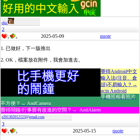
eliu
2
2025-05-09
quote
0
0
1. 已做好，下一版推出
2. OK，檔案放在附件，我會加進去。
覺得Android中文
輸入法(注音、倉
頡)不易輸入？→
gcin Android
手機照相看照片
不方便？→ AndCamera
覺得鬧鐘/行事曆有改進的空間？→ AndAlarm
e201302012123@gmail.com
3
2025-05-15
quote
0
0