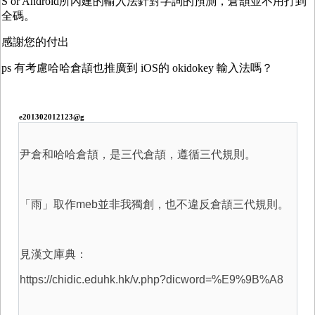
S or Android所內建的輸入法針對字詞的預測，倉頡並不用打到
全碼。
感謝您的付出
ps 有考慮哈哈倉頡也推廣到 iOS的 okidokey 輸入法嗎？
e201302012123@g
尹倉和哈哈倉頡，是三代倉頡，遵循三代規則。
「雨」取作meb並非我獨創，也不違反倉頡三代規則。
見漢文庫典：
https://chidic.eduhk.hk/v.php?dicword=%E9%9B%A8