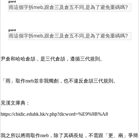
guest
雨這個字拆meb,跟倉三及倉五不同,是為了避免重碼嗎?
guest
雨這個字拆meb,跟倉三及倉五不同,是為了避免重碼嗎?
尹倉和哈哈倉頡，是三代倉頡，遵循三代規則。
「雨」取作meb並非我獨創，也不違反倉頡三代規則。
見漢文庫典：
https://chidic.eduhk.hk/v.php?dicword=%E9%9B%A8
我之所以將雨取作meb，除了其碼長短，不需跟「更、兩」爭簡