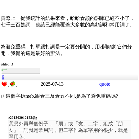
實際上，從我統計的結果來看，哈哈倉頡的詞庫已經不小了，
七千三百餘詞。應該已經能覆蓋大多數的高頻詞和常用詞了。
為避免重碼，打單跟打詞是一定要分開的，用z開頭將它們分
開，我覺的這是最好的辦法。
edited: 3
guest
9
2025-07-13
quote
0
0
雨這個字拆meb,跟倉三及倉五不同,是為了避免重碼嗎?
e201302012123@g
我另外再舉個例子，「朋」或「友」二字，組成「朋
友」一詞就是常用詞，但二字作為單字用的很少，就是
罕用字。