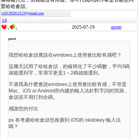
置哈哈倉頡。
e201302012123@gmail.com
14
2025-07-19
quote
0
0
guest
我想哈哈倉頡應該在windows上使用會比較有感吧？
這幾天試用了哈哈倉頡，的確簡化了不少碼數，平均3碼
就能選到字，常用字更是1～2碼就能選到。
不過我為什麼會說windows上使用會比較有感，不管是
Mac、iOS or Android所內建的輸入法針對字詞的預測，
倉頡並不用打到全碼。
感謝您的付出
ps 有考慮哈哈倉頡也推廣到 iOS的 okidokey 輸入法
嗎？