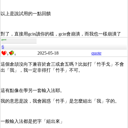
以上是說試用的一點回饋
對了，直接用gcin讀你的檔，gcin會崩潰，而我也一樣崩潰了
guest
6
2025-05-18
quote
0
0
這個倉頡沒向下兼容於倉三或倉五嗎？比如打「竹手戈」不會
出「我」，我一定非得打「竹手」不可。
這有點像在學另一套輸入法耶。
我的意思是說，我會困惑「竹手」是怎麼組出「我」字的。
一般輸入法都是把字「組出來」