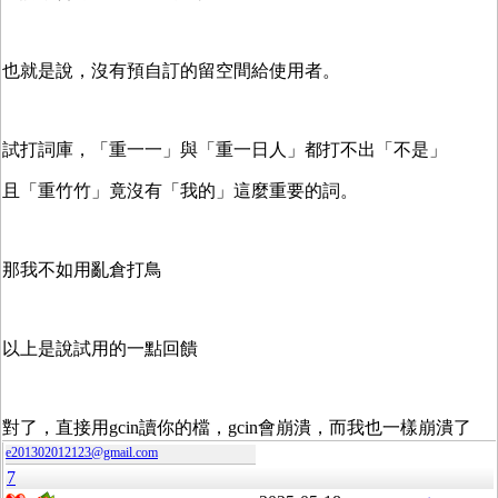
也就是說，沒有預自訂的留空間給使用者。
試打詞庫，「重一一」與「重一日人」都打不出「不是」
且「重竹竹」竟沒有「我的」這麼重要的詞。
那我不如用亂倉打鳥
以上是說試用的一點回饋
對了，直接用gcin讀你的檔，gcin會崩潰，而我也一樣崩潰了
e201302012123@gmail.com
7