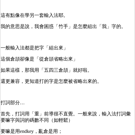
這有點像在學另一套輸入法耶。
我的意思是說，我會困惑「竹手」是怎麼組出「我」字的。
一般輸入法都是把字「組出來」
這個倉頡卻像是「從倉頡省略出來」
如果這樣，那我用「五四三倉頡」就好啦。
還更兼容，更知道打的字是怎麼被省略出來的。
打詞部分…
首先，打詞用「重」前導很不直覺。一般來說，輸入法打詞彙
要嘛字與詞的碼數不同（如輕鬆）
要嘛是用endkey，亂倉是用；