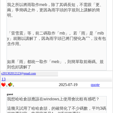
我之所以將雨取作meb，除了其碼長短，不需跟「更、
兩」爭簡碼之外，更因為雨字頭的字規則上講解的簡
明。
「雷雪震」等，前二碼取作「mb」。若「雨」是「mlb
y」就難以講解了，因為雨字頭已將冂變化為冖，沒有包
含作用。
如果「雨」都統一取作「meb」，則簡單取前兩碼。規
則也好講解了
e201302012123@gmail.com
13
2025-07-19
quote
0
0
guest
我想哈哈倉頡應該在windows上使用會比較有感吧？
這幾天試用了哈哈倉頡，的確簡化了不少碼數，平均3碼