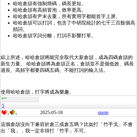
哈哈倉頡有強制簡碼，碼長更短。
哈哈倉頡有高頻冒泡，效率更高。
哈哈倉頡有尹末去重，所有實用字都能首字上屏。
哈哈倉頡可以打詞，包含了中研院統計的七千三百餘個高
頻詞。
哈哈倉頡字詞分離，打詞不影響打單。
綜上所述，哈哈倉頡將能完全取代大新倉頡，成為四碼倉頡的
新生力量。 哈哈倉頡將為倉頡正名，倉頡並不是個低效、碼長
過長、高頻字都要四碼五碼、不能打詞的輸入法。
使用哈哈倉頡，打字將成為樂趣。
guest
5
2025-05-18
quote
0
0
這個倉頡沒向下兼容於倉三或倉五嗎？比如打「竹手戈」不會
出「我」，我一定非得打「竹手」不可。