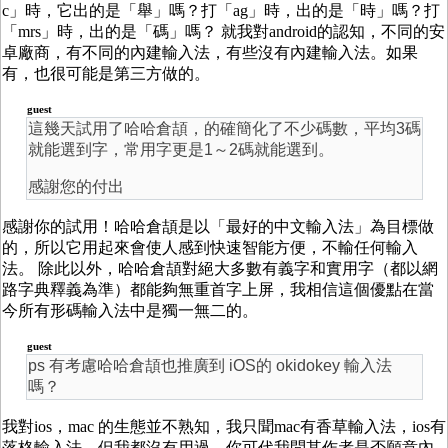
c」時，它出的是「舉」嗎？打「ag」時，出的是「時」嗎？打
「mrs」時，出的是「碼」嗎？ 就我對android的認知，不同的安
卓廠商，有不同的內建輸入法，有些沒有內建輸入法。如果
有，也很可能是第三方做的。
guest
這幾天試用了哈哈倉頡，的確簡化了不少碼數，平均3碼
就能選到字，常用字更是1～2碼就能選到。
感謝您的付出
感謝你的試用！哈哈倉頡是以「最好的中文輸入法」為目標做
的，所以它用起來會使人感到快速智能方便，不輸任何輸入
法。 除此以外，哈哈倉頡對絕大多數有義字和實用字（都以網
路字典釋義為準）都能夠無重首字上屏，我相信這個優點在當
今所有形碼輸入法中是獨一無二的。
guest
ps 有考慮哈哈倉頡也推廣到 iOS的 okidokey 輸入法
嗎？
我對ios，mac 的生態並不熟知，我只聞mac有香草輸入法，ios有
落格輸入法，但我都沒有用過。你可代我問其作者是否願意內