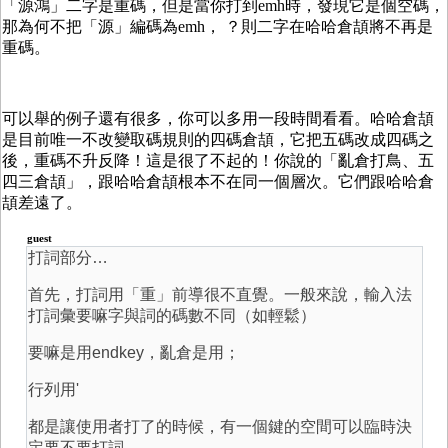
「源鴻」二字是重碼，但是當你打到emh時，發現它是個空碼，
那為何不把「源」編碼為emh， ？則二字在哈哈倉頡將不再是
重碼。
可以舉的例子還有很多，你可以多用一段時間看看。哈哈倉頡
是目前唯一不改變取碼規則的四碼倉頡，它把五碼改成四碼之
後，重碼不升反降！這是很了不起的！你說的「亂倉打鳥、五
四三倉頡」，跟哈哈倉頡根本不在同一個層次。它們跟哈哈倉
頡差遠了。
guest
打詞部分…
首先，打詞用「重」前導很不直覺。一般來說，輸入法
打詞彙要嘛字與詞的碼數不同（如輕鬆）
要嘛是用endkey，亂倉是用；
行列用'
都是讓使用者打了的時候，有一個鍵的空間可以臨時決
定要不要打詞。