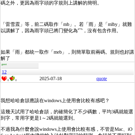
碼之外，更因為雨字頭的字規則上講解的簡明。
「雷雪震」等，前二碼取作「mb」。若「雨」是「mlby」就難
以講解了，因為雨字頭已將冂變化為冖，沒有包含作用。
如果「雨」都統一取作「meb」，則簡單取前兩碼。規則也好講
解了
guest
12
2025-07-18
quote
0
0
我想哈哈倉頡應該在windows上使用會比較有感吧？
這幾天試用了哈哈倉頡，的確簡化了不少碼數，平均3碼就能選
到字，常用字更是1～2碼就能選到。
不過我為什麼會說windows上使用會比較有感，不管是Mac、iO