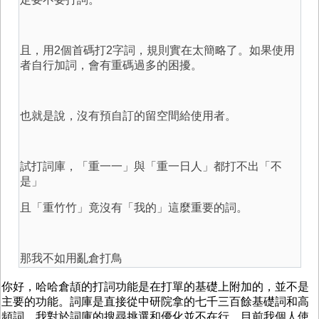
且，用2個首碼打2字詞，規則實在太簡略了。如果使用
者自行加詞，會有重碼過多的困擾。
也就是說，沒有預自訂的留空間給使用者。
試打詞庫，「重一一」與「重一日人」都打不出「不
是」
且「重竹竹」竟沒有「我的」這麼重要的詞。
那我不如用亂倉打鳥
你好，哈哈倉頡的打詞功能是在打單的基礎上附加的，並不是
主要的功能。詞庫是直接從中研院拿的七千三百餘基礎詞和高
頻詞。我對於詞庫的搜尋挑選和優化並不在行，目前我個人使