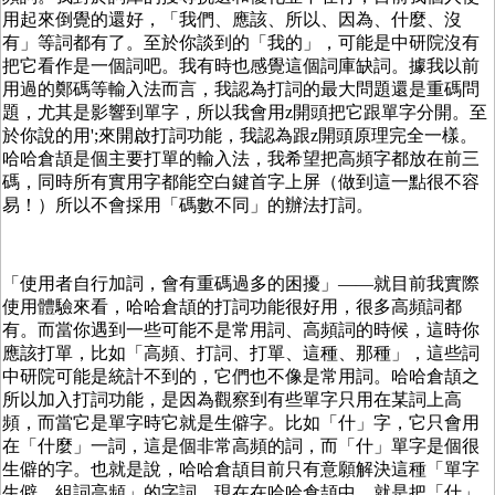
用起來倒覺的還好，「我們、應該、所以、因為、什麼、沒
有」等詞都有了。至於你談到的「我的」，可能是中研院沒有
把它看作是一個詞吧。我有時也感覺這個詞庫缺詞。據我以前
用過的鄭碼等輸入法而言，我認為打詞的最大問題還是重碼問
題，尤其是影響到單字，所以我會用z開頭把它跟單字分開。至
於你說的用';來開啟打詞功能，我認為跟z開頭原理完全一樣。
哈哈倉頡是個主要打單的輸入法，我希望把高頻字都放在前三
碼，同時所有實用字都能空白鍵首字上屏（做到這一點很不容
易！）所以不會採用「碼數不同」的辦法打詞。
「使用者自行加詞，會有重碼過多的困擾」——就目前我實際
使用體驗來看，哈哈倉頡的打詞功能很好用，很多高頻詞都
有。而當你遇到一些可能不是常用詞、高頻詞的時候，這時你
應該打單，比如「高頻、打詞、打單、這種、那種」，這些詞
中研院可能是統計不到的，它們也不像是常用詞。哈哈倉頡之
所以加入打詞功能，是因為觀察到有些單字只用在某詞上高
頻，而當它是單字時它就是生僻字。比如「什」字，它只會用
在「什麼」一詞，這是個非常高頻的詞，而「什」單字是個很
生僻的字。也就是說，哈哈倉頡目前只有意願解決這種「單字
生僻、組詞高頻」的字詞。現在在哈哈倉頡中，就是把「什」