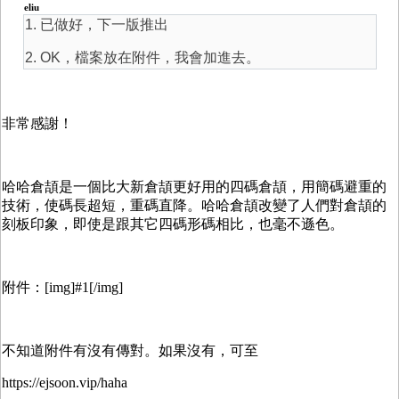
eliu
1. 已做好，下一版推出
2. OK，檔案放在附件，我會加進去。
非常感謝！
哈哈倉頡是一個比大新倉頡更好用的四碼倉頡，用簡碼避重的
技術，使碼長超短，重碼直降。哈哈倉頡改變了人們對倉頡的
刻板印象，即使是跟其它四碼形碼相比，也毫不遜色。
附件：[img]#1[/img]
不知道附件有沒有傳對。如果沒有，可至
https://ejsoon.vip/haha