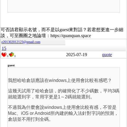
可否請君顯示名號，而不是以guest來對話？若君想更進一步細
談，可至圈圈之地論壇：https://quanquan.space
e201302012123@gmail.com
15
2025-07-19
quote
0
0
guest
我想哈哈倉頡應該在windows上使用會比較有感吧？
這幾天試用了哈哈倉頡，的確簡化了不少碼數，平均3碼
就能選到字，常用字更是1～2碼就能選到。
不過我為什麼會說windows上使用會比較有感，不管是
Mac、iOS or Android所內建的輸入法針對字詞的預測，
倉頡並不用打到全碼。