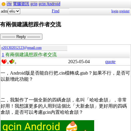
cht
電腦資訊
gcin
gcin Android
Find
adm
login
register
有兩個建議想跟作者交流
----------- Reply -----------
e201302012123@gmail.com
1
有兩個建議想跟作者交流
2025-05-04
quote
0
0
一，Android版是否能自行把.cin檔轉成.gtab？如果不行，是否可
以新增此功能？
二，我製作了一個全新的四碼倉頡，名叫「哈哈倉頡」，非常
好用！我想讓更多的人用到這個比「大新倉頡」更好用的四碼
倉頡，是否可以考慮gcin內置哈哈倉頡？