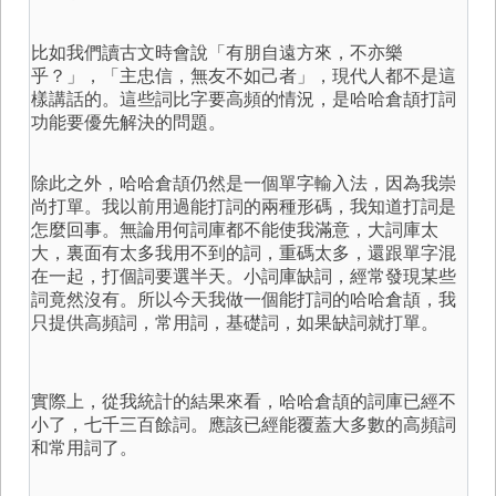
比如我們讀古文時會說「有朋自遠方來，不亦樂
乎？」，「主忠信，無友不如己者」，現代人都不是這
樣講話的。這些詞比字要高頻的情況，是哈哈倉頡打詞
功能要優先解決的問題。
除此之外，哈哈倉頡仍然是一個單字輸入法，因為我崇
尚打單。我以前用過能打詞的兩種形碼，我知道打詞是
怎麼回事。無論用何詞庫都不能使我滿意，大詞庫太
大，裏面有太多我用不到的詞，重碼太多，還跟單字混
在一起，打個詞要選半天。小詞庫缺詞，經常發現某些
詞竟然沒有。所以今天我做一個能打詞的哈哈倉頡，我
只提供高頻詞，常用詞，基礎詞，如果缺詞就打單。
實際上，從我統計的結果來看，哈哈倉頡的詞庫已經不
小了，七千三百餘詞。應該已經能覆蓋大多數的高頻詞
和常用詞了。