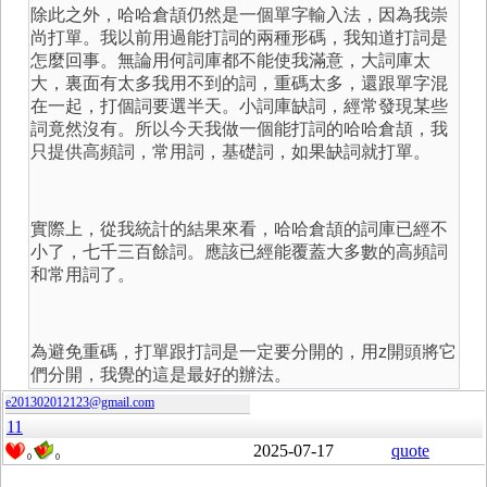
除此之外，哈哈倉頡仍然是一個單字輸入法，因為我崇
尚打單。我以前用過能打詞的兩種形碼，我知道打詞是
怎麼回事。無論用何詞庫都不能使我滿意，大詞庫太
大，裏面有太多我用不到的詞，重碼太多，還跟單字混
在一起，打個詞要選半天。小詞庫缺詞，經常發現某些
詞竟然沒有。所以今天我做一個能打詞的哈哈倉頡，我
只提供高頻詞，常用詞，基礎詞，如果缺詞就打單。
實際上，從我統計的結果來看，哈哈倉頡的詞庫已經不
小了，七千三百餘詞。應該已經能覆蓋大多數的高頻詞
和常用詞了。
為避免重碼，打單跟打詞是一定要分開的，用z開頭將它
們分開，我覺的這是最好的辦法。
e201302012123@gmail.com
11
2025-07-17
quote
0
0