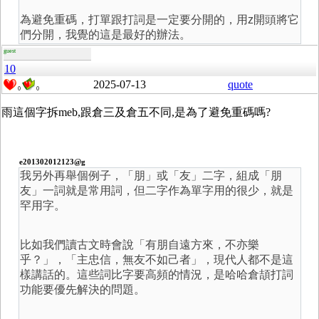
為避免重碼，打單跟打詞是一定要分開的，用z開頭將它
們分開，我覺的這是最好的辦法。
guest
10
2025-07-13
quote
0
0
雨這個字拆meb,跟倉三及倉五不同,是為了避免重碼嗎?
e201302012123@g
我另外再舉個例子，「朋」或「友」二字，組成「朋
友」一詞就是常用詞，但二字作為單字用的很少，就是
罕用字。
比如我們讀古文時會說「有朋自遠方來，不亦樂
乎？」，「主忠信，無友不如己者」，現代人都不是這
樣講話的。這些詞比字要高頻的情況，是哈哈倉頡打詞
功能要優先解決的問題。