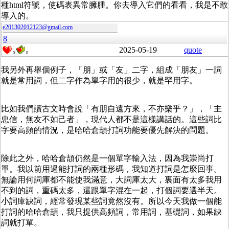
種html符號，使碼表異常臃腫。你去導入它們的看看，我是不敢
導入的。
e201302012123@gmail.com
8
2025-05-19
quote
0
0
我另外再舉個例子，「朋」或「友」二字，組成「朋友」一詞
就是常用詞，但二字作為單字用的很少，就是罕用字。
比如我們讀古文時會說「有朋自遠方來，不亦樂乎？」，「主
忠信，無友不如己者」，現代人都不是這樣講話的。這些詞比
字要高頻的情況，是哈哈倉頡打詞功能要優先解決的問題。
除此之外，哈哈倉頡仍然是一個單字輸入法，因為我崇尚打
單。我以前用過能打詞的兩種形碼，我知道打詞是怎麼回事。
無論用何詞庫都不能使我滿意，大詞庫太大，裏面有太多我用
不到的詞，重碼太多，還跟單字混在一起，打個詞要選半天。
小詞庫缺詞，經常發現某些詞竟然沒有。所以今天我做一個能
打詞的哈哈倉頡，我只提供高頻詞，常用詞，基礎詞，如果缺
詞就打單。