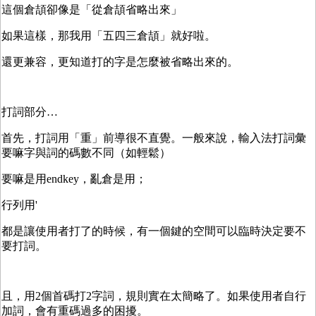
這個倉頡卻像是「從倉頡省略出來」
如果這樣，那我用「五四三倉頡」就好啦。
還更兼容，更知道打的字是怎麼被省略出來的。
打詞部分…
首先，打詞用「重」前導很不直覺。一般來說，輸入法打詞彙
要嘛字與詞的碼數不同（如輕鬆）
要嘛是用endkey，亂倉是用；
行列用'
都是讓使用者打了的時候，有一個鍵的空間可以臨時決定要不
要打詞。
且，用2個首碼打2字詞，規則實在太簡略了。如果使用者自行
加詞，會有重碼過多的困擾。