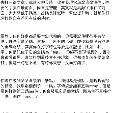
去打一篇文章，或跟人聊天時，你會發現它怎麼這麼懂你，你
要的字就在最前面。簡直是智能！其實就是高頻字排在了前
面，大大降低了碼長。當碼長降低時，擊鍵提升時，就是你打
詞輕鬆自在游刃有餘的時候。
當然，任何好處都是要付出代價的，你需要記住哪些字有簡
碼，哪些字是全碼。實際上，所有的形碼，即便就是沒有簡碼
的全碼倉頡，其實你在打字時也等於是在記憶，比如「我」
字，你是記住了它的全碼為「hqi」，你絕不是現場想的，否則
會很慢很累。倉頡打到最後會有種現象，你知道某個字要怎麼
打，但是一時想不通，有時你去想，反而打錯了。
你現在談到哈哈倉頡的「缺點」，我認為是優點，是哈哈倉頡
的精髓。我舉兩個例子：「碼」字傳統倉頡有五碼mrsqf，但是
當你打到第三碼mrs時，你會發現它是個空碼，那為何不直接把
「碼」編作「mrs」？