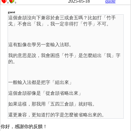
2025-05-18
quote
0
0
guest
這個倉頡沒向下兼容於倉三或倉五嗎？比如打「竹手
戈」不會出「我」，我一定非得打「竹手」不可。
這有點像在學另一套輸入法耶。
我的意思是說，我會困惑「竹手」是怎麼組出「我」字
的。
一般輸入法都是把字「組出來」
這個倉頡卻像是「從倉頡省略出來」
如果這樣，那我用「五四三倉頡」就好啦。
還更兼容，更知道打的字是怎麼被省略出來的。
你好，感謝你的反饋！