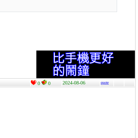
2024-08-06
quote
0
0