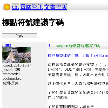
cht
電腦資訊
文書排版
標點符號建議字碼
----------- Reply -----------
qtnez
1
subject: 標點符號建議字碼
標點符號建議字碼 - 字嗨！ (zi-hi.co
這裡頭需要商議的是連接號（–），應該是
joined: 2016-10-14
posted: 129
U+2015。因為二個 U+2014
promoted: 1
號是需要避頭、尾，因此不適合用 U+
bookmarked:
台灣‧屏東
以上僅供參考，因為台灣對於標點
至於什麼某某部的某某網頁用了什
自己的問題。
至於直書時的問題，請參考：