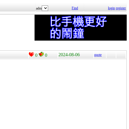
Find
login
register
adm
2024-08-06
0
0
quote