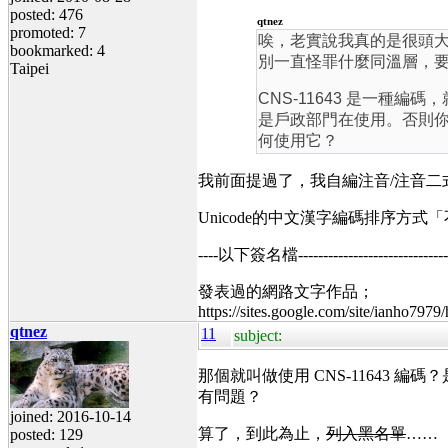
posted: 476
qtnez
promoted: 7
唉，老實說我真的是很頭
bookmarked: 4
別一直怪罪什麼同溫層，
Taipei
CNS-11643 是一種編碼，
是戶政部門在使用。否則
何使用它？
我前面提過了，我自編注音/注音二式
Unicode的中文漢字編碼排序方
----以下簽名檔----------------------------------
發表過的網路文字作品；
https://sites.google.com/site/ianho7979
qtnez
11
subject:
那個就叫做使用 CNS-11643 
有問題？
joined: 2016-10-14
算了，到此為止，
列入黑名單
……
posted: 129