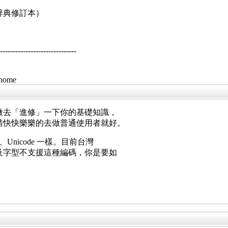
辭典修訂本）
--------------------------
/home
微去「進修」一下你的基礎知識，
請快快樂樂的去做普通使用者就好。
5、Unicode 一樣。目前台灣
及字型不支援這種編碼，你是要如