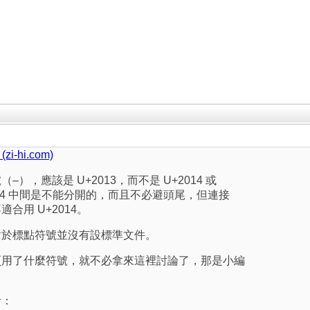
-hi.com)
），應該是 U+2013，而不是 U+2014 或
2014 中間是不能分開的，而且不必避頭尾，但連接
合用 U+2014。
對於標點符號並沒有設標準文件。
頁用了什麼符號，就不必拿來這裡討論了，那是小編
考：