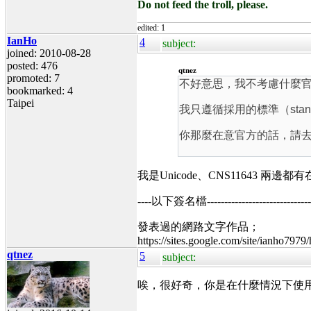
Do not feed the troll, please.
edited: 1
IanHo
4
subject:
joined: 2010-08-28
posted: 476
qtnez
promoted: 7
不好意思，我不考慮什麼
bookmarked: 4
Taipei
我只遵循採用的標準（
sta
你那麼在意官方的話，請去使用
我是Unicode、CNS11643
----以下簽名檔----------------------------------
發表過的網路文字作品；
https://sites.google.com/site/ianho7979
qtnez
5
subject:
唉，很好奇，你是在什麼情況下使用 CN
--