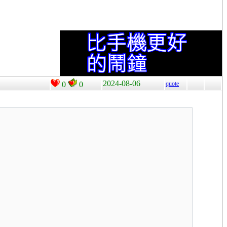
2024-08-06
0
0
quote