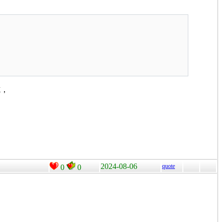
式，
2024-08-06
quote
0
0