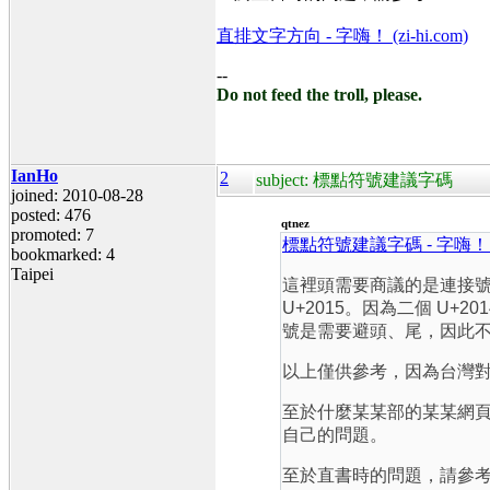
直排文字方向 - 字嗨！ (zi-hi.com)
--
Do not feed the troll, please.
IanHo
2
subject: 標點符號建議字碼
joined: 2010-08-28
posted: 476
qtnez
promoted: 7
標點符號建議字碼 - 字嗨！ (zi
bookmarked: 4
Taipei
這裡頭需要商議的是連接號（–
U+2015。因為二個 U+
號是需要避頭、尾，因此不適
以上僅供參考，因為台灣
至於什麼某某部的某某網
自己的問題。
至於直書時的問題，請參