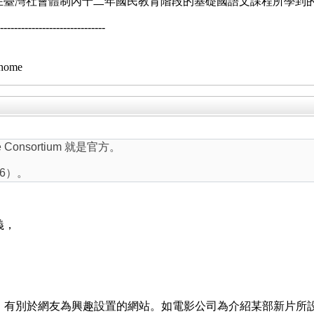
符合我在臺灣社會體制內十二年國民教育階段的基礎國語文課程所學到
--------------------------
/home
e Consortium 就是官方。
46）。
義，
，有別於網友為興趣設置的網站。如電影公司為介紹某部新片所