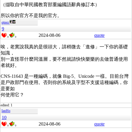
（擷取自中華民國教育部重編國語辭典修訂本）
所以你的官方不是我的官方。
qtnez
9
2024-08-06
quote
0
0
唉，老實說我真的是很頭大，請稍微去「進修」一下你的基礎
知識，
別一直怪罪什麼同溫層，要不然就請快快樂樂的去做普通使用
者就好。
CNS-11643 是一種編碼，就像 Big-5、Unicode 一樣。目前台灣
是戶政部門在使用。否則你的系統及字型不支援這種編碼，你
是要如
何使用它？
edited: 1
IanHo
10
2024-08-06
quote
0
0