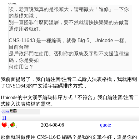
qtnez
唉，老實說我真的是很頭大，請稍微去「進修」一下你
的基礎知識，
別一直怪罪什麼同溫層，要不然就請快快樂樂的去做普
通使用者就好。
CNS-11643 是一種編碼，就像 Big-5、Unicode 一樣。
目前台灣
是戶政部門在使用。否則你的系統及字型不支援這種編
碼，你是要如
何使用它？
我前面提過了，我自編注音/注音二式輸入法表格檔，我就用到
了CNS11643的中文漢字編碼排序方式，
Unicode的中文漢字編碼排序方式「不符合」我自編注音/注音二
式輸入法表格檔的需求。
qtnez
11
2024-08-06
quote
0
0
那個就叫做使用 CNS-11643 編碼？是我的文筆不好，還是你的