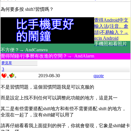
為何要多按 shift?習慣嗎？
覺得Android中文
輸入法(注音、倉
頡)不易輸入？→
gcin Android
手機照相看照片
不方便？→ AndCamera
覺得鬧鐘/行事曆有改進的空間？→ AndAlarm
夢見草
3
2019-08-30
quote
0
0
不是習慣問題，這個習慣問題我是可以克服的
而是設定上找不到任何可以調整此功能的地方，這是其一
其二是有些需要搭配shift地方和有些不需要搭配 shift 的地方，
全混在一起了，沒有shift鍵可以用了
請再仔細看看我上面提到的例子，你就會發現，它象是shift鍵卡