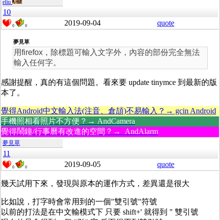
eliu
10
2019-09-04
quote
0
0
夢見草
用firefox，除標題可輸入文字外，內容的部份完全無法
輸入任何字。
感謝提醒，真的有這個問題。看來要 update tinymce 到最新的版
本了。
覺得Android中文輸入法(注音、倉頡)不易輸入？→ gcin Android
手機照相看照片不方便？→ AndCamera
覺得鬧鐘/行事曆有改進的空間？→ AndAlarm
夢見草
11
2019-09-05
quote
0
0
幾天試用下來，發現與原本的運作方式，差異還是很大
比如說，打字時會常用到的一個"雙引號"符號
以前的打法是在中文輸模式下 只要 shift+' 就得到 " 雙引號