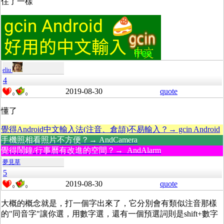
住了一樣
eliu
4
2019-08-30
quote
0
0
懂了
覺得Android中文輸入法(注音、倉頡)不易輸入？→ gcin Android
手機照相看照片不方便？→ AndCamera
覺得鬧鐘/行事曆有改進的空間？→ AndAlarm
夢見草
5
2019-08-30
quote
0
0
大概的概念就是，打一個字出來了，它分別會有類似注音那樣
的"同音字"讓你選，用數字選，還有一個預選詞則是shift+數字