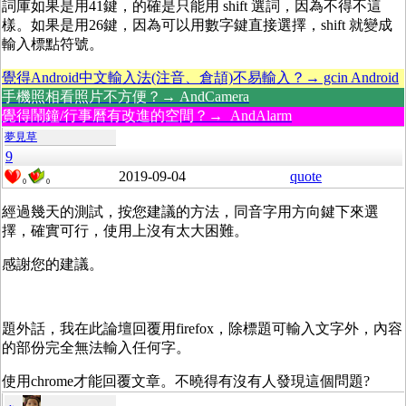
詞庫如果是用41鍵，的確是只能用 shift 選詞，因為不得不這
樣。如果是用26鍵，因為可以用數字鍵直接選擇，shift 就變成
輸入標點符號。
覺得Android中文輸入法(注音、倉頡)不易輸入？→ gcin Android
手機照相看照片不方便？→ AndCamera
覺得鬧鐘/行事曆有改進的空間？→ AndAlarm
夢見草
9
2019-09-04
quote
0
0
經過幾天的測試，按您建議的方法，同音字用方向鍵下來選
擇，確實可行，使用上沒有太大困難。
感謝您的建議。
題外話，我在此論壇回覆用firefox，除標題可輸入文字外，內容
的部份完全無法輸入任何字。
使用chrome才能回覆文章。不曉得有沒有人發現這個問題?