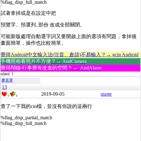
%flag_disp_full_match
試著拿掉或是在設定中把
預覽字、預選列..部份 改成全部關閉。
可能新版處理自動選字詞又要開啟上面的選項有問題，拿掉後
畫面簡單，操作也比較簡單。
覺得Android中文輸入法(注音、倉頡)不易輸入？→ gcin Android
手機照相看照片不方便？→ AndCamera
覺得鬧鐘/行事曆有改進的空間？→ AndAlarm
edited: 3
夢見草
13
2019-09-05
quote
0
0
查了一下我的cin檔，並沒有你說的這兩行
%flag_disp_partial_match
%flag_disp_full_match