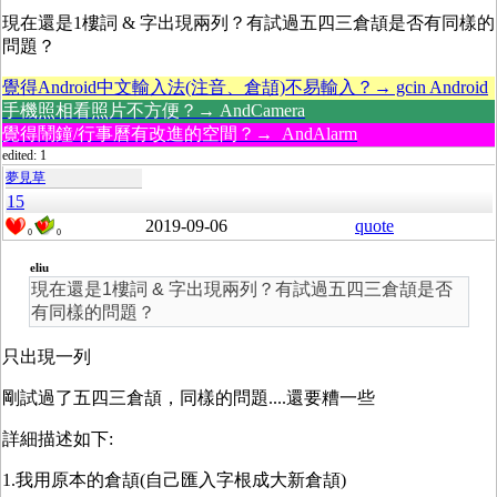
現在還是1樓詞 & 字出現兩列？有試過五四三倉頡是否有同樣的
問題？
覺得Android中文輸入法(注音、倉頡)不易輸入？→ gcin Android
手機照相看照片不方便？→ AndCamera
覺得鬧鐘/行事曆有改進的空間？→ AndAlarm
edited: 1
夢見草
15
2019-09-06
quote
0
0
eliu
現在還是1樓詞 & 字出現兩列？有試過五四三倉頡是否
有同樣的問題？
只出現一列
剛試過了五四三倉頡，同樣的問題....還要糟一些
詳細描述如下:
1.
我用原本的倉頡(自己匯入字根成大新倉頡)