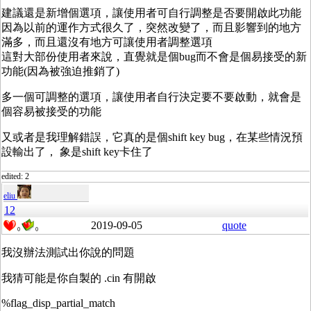
建議還是新增個選項，讓使用者可自行調整是否要開啟此功能
因為以前的運作方式很久了，突然改變了，而且影響到的地方
滿多，而且還沒有地方可讓使用者調整選項
這對大部份使用者來說，直覺就是個bug而不會是個易接受的新
功能(因為被強迫推銷了)
多一個可調整的選項，讓使用者自行決定要不要啟動，就會是
個容易被接受的功能
又或者是我理解錯誤，它真的是個shift key bug，在某些情況預
設輸出了， 象是shift key卡住了
edited: 2
eliu
12
2019-09-05
quote
0
0
我沒辦法測試出你說的問題
我猜可能是你自製的 .cin 有開啟
%flag_disp_partial_match