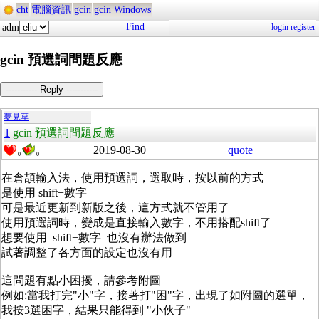
cht
電腦資訊
gcin
gcin Windows
Find
adm
login
register
gcin 預選詞問題反應
----------- Reply -----------
夢見草
1
gcin 預選詞問題反應
2019-08-30
quote
0
0
在倉頡輸入法，使用預選詞，選取時，按以前的方式
是使用 shift+數字
可是最近更新到新版之後，這方式就不管用了
使用預選詞時，變成是直接輸入數字，不用搭配shift了
想要使用 shift+數字 也沒有辦法做到
試著調整了各方面的設定也沒有用
這問題有點小困擾，請參考附圖
例如:當我打完"小"字，接著打"困"字，出現了如附圖的選單，
我按3選困字，結果只能得到 "小伙子"