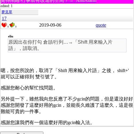
覺得鬧鐘/行事曆有改進的空間？→ AndAlarm
edited: 1
夢見草
17
2019-09-06
quote
0
0
eliu
原因出在你打勾 倉頡/行列…→「Shift 用來輸入片
語」，請取消。
嗯，按您所說的，取消了「Shift 用來輸入片語」之後， shift+'
就可以正確得到 雙引號了。
感謝您耐心的幫忙找問題。
另外提一下，雖然我向您反應了不少gcin的問題，但是還沒好好
感謝您開發了這麼好用的gcin，並能長久維護了這麼久，這是很
難能可貴的一件事。
感謝您讓我們有一個這麼好用的gcin輸入法。