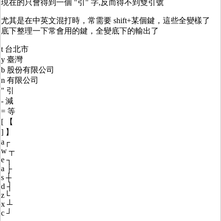
現在的只會得到一個 "引" 字,反而得不到雙引號
尤其是在中英文混打時，常需要 shift+某個鍵，這些全變樣了
底下整理一下常會用的鍵，全變底下的輸出了
t 台北市
y 臺灣
b 股份有限公司
n 有限公司
" 引
- 減
= 等
[ 【
] 】
a┌
w ┬
e ┐
a ├
s ┼
d ┤
z└
x ┴
c ┘