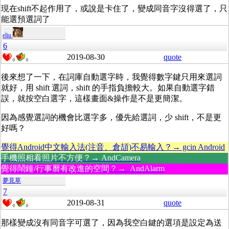
現在shift不起作用了，或說是卡住了，變成同音字沒得選了，只
能選預選詞了
eliu
6
2019-08-30
quote
0
0
後來想了一下，在詞庫自動選字時，我覺得數字鍵只用來選詞
就好，用 shift 選詞，shift 的手指負擔較大。如果自動選字錯
誤，就按空白選字，這樣畫面&操作是不是更簡潔。
因為感覺選詞的機會比選字多，優先給選詞，少 shift，不是更
好嗎？
覺得Android中文輸入法(注音、倉頡)不易輸入？→ gcin Android
手機照相看照片不方便？→ AndCamera
覺得鬧鐘/行事曆有改進的空間？→ AndAlarm
夢見草
7
2019-08-31
quote
0
0
那樣變成沒有同音字可選了，因為我空白鍵的選項是設定為送