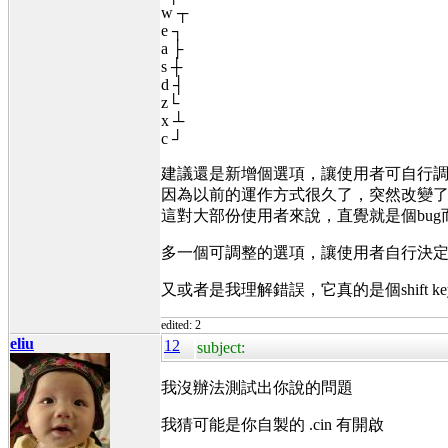
w ┬
e ┐
a ├
s ┼
d ┤
z└
x ┴
c ┘
建議還是新增個選項，讓使用者可自行
因為以前的運作方式很久了，突然改變
這對大部份使用者來說，直覺就是個bug
多一個可調整的選項，讓使用者自行決
又或者是我理解錯誤，它真的是個shift key
edited: 2
eliu
12
subject:
我沒辦法測試出你說的問題
我猜可能是你自製的 .cin 有開啟