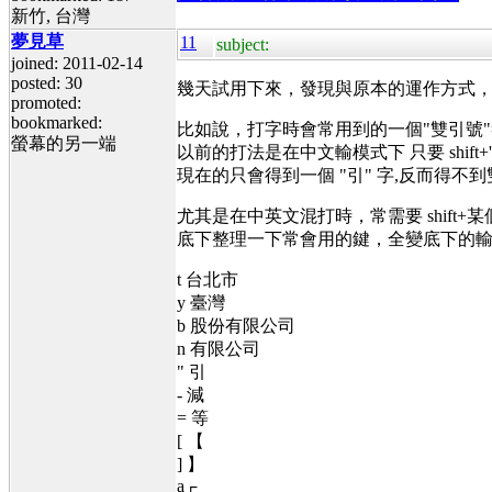
新竹, 台灣
夢見草
11
subject:
joined: 2011-02-14
posted: 30
幾天試用下來，發現與原本的運作方式
promoted:
bookmarked:
比如說，打字時會常用到的一個"雙引號
螢幕的另一端
以前的打法是在中文輸模式下 只要 shift+'
現在的只會得到一個 "引" 字,反而得不
尤其是在中英文混打時，常需要 shift
底下整理一下常會用的鍵，全變底下的
t 台北市
y 臺灣
b 股份有限公司
n 有限公司
" 引
- 減
= 等
[ 【
] 】
a┌