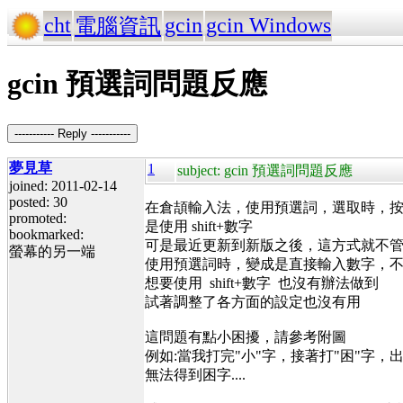
cht
gcin
gcin Windows
電腦資訊
gcin 預選詞問題反應
----------- Reply -----------
夢見草
1
subject: gcin 預選詞問題反應
joined: 2011-02-14
posted: 30
在倉頡輸入法，使用預選詞，選取時，
promoted:
是使用 shift+數字
bookmarked:
可是最近更新到新版之後，這方式就不
螢幕的另一端
使用預選詞時，變成是直接輸入數字，不用搭
想要使用 shift+數字 也沒有辦法做到
試著調整了各方面的設定也沒有用
這問題有點小困擾，請參考附圖
例如:當我打完"小"字，接著打"困"字，
無法得到困字....