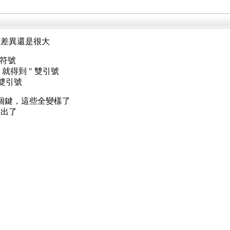
，差異還是很大
"符號
 就得到 " 雙引號
到雙引號
+某個鍵，這些全變樣了
輸出了