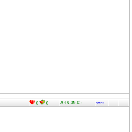
項
2019-09-05
quote
0
0