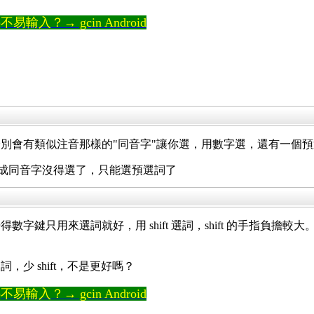
輸入？→ gcin Android
會有類似注音那樣的"同音字"讓你選，用數字選，還有一個預選詞則
，變成同音字沒得選了，只能選預選詞了
字鍵只用來選詞就好，用 shift 選詞，shift 的手指負
少 shift，不是更好嗎？
輸入？→ gcin Android