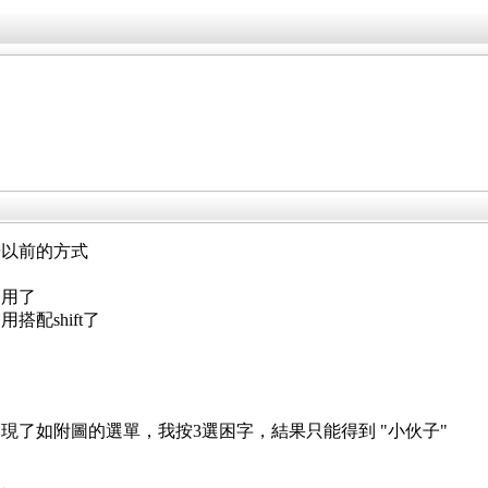
按以前的方式
管用了
配shift了
出現了如附圖的選單，我按3選困字，結果只能得到 "小伙子"