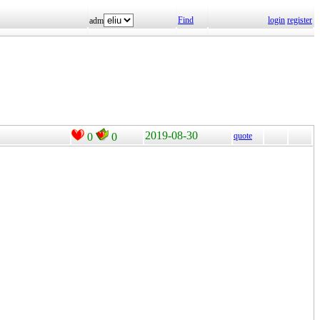
Find
login
register
adm
2019-08-30
0
0
quote