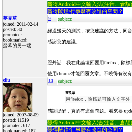
覺得Android中文輸入法(注音、倉頡)不易
覺得鬧鐘/行事曆有改進的空間？
夢見草
9
subject:
joined: 2011-02-14
posted: 30
經過幾天的測試，按您建議的方法，同
promoted:
bookmarked:
感謝您的建議。
螢幕的另一端
題外話，我在此論壇回覆用firefox
使用chrome才能回覆文章。不曉得有沒
eliu
10
subject:
夢見草
用firefox，除標題可輸入文
感謝提醒，真的有這個問題。看來要 update
joined: 2007-08-09
posted: 11519
覺得Android中文輸入法(注音、倉頡)不易
promoted: 617
覺得鬧鐘/行事曆有改進的空間？
bookmarked: 187