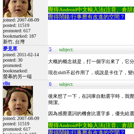
覺得Android中文輸入法(注音、倉頡)不易
覺得鬧鐘/行事曆有改進的空間？
joined: 2007-08-09
posted: 11519
promoted: 617
bookmarked: 187
新竹, 台灣
夢見草
5
subject:
joined: 2011-02-14
posted: 30
大概的概念就是，打一個字出來了，它分別
promoted:
bookmarked:
現在shift不起作用了，或說是卡住了
螢幕的另一端
eliu
6
subject:
後來想了一下，在詞庫自動選字時，我覺得數
簡潔。
因為感覺選詞的機會比選字多，優先給選詞，
joined: 2007-08-09
posted: 11519
覺得Android中文輸入法(注音、倉頡)不易
promoted: 617
覺得鬧鐘/行事曆有改進的空間？