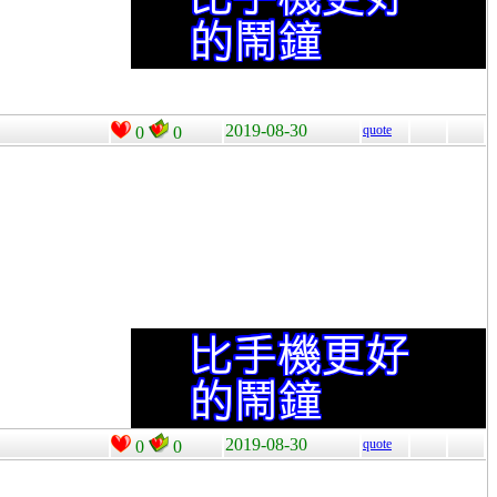
2019-08-30
quote
0
0
2019-08-30
quote
0
0