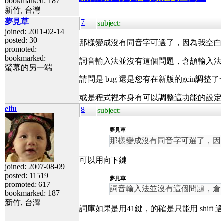
bookmarked: 187
新竹, 台灣
夢見草
7
subject:
joined: 2011-02-14
posted: 30
那樣變成沒有同音字可選了，因為我空
promoted:
bookmarked:
詞音輸入法並沒有這個問題，倉頡輸入
螢幕的另一端
請問是 bug 還是您有在新版的gcin
或是程式裡本身有可以調整這功能的設
eliu
8
subject:
夢見草
那樣變成沒有同音字可選了，因
可以用向下鍵
joined: 2007-08-09
posted: 11519
夢見草
promoted: 617
詞音輸入法並沒有這個問題，倉
bookmarked: 187
新竹, 台灣
詞庫如果是用41鍵，的確是只能用 shif