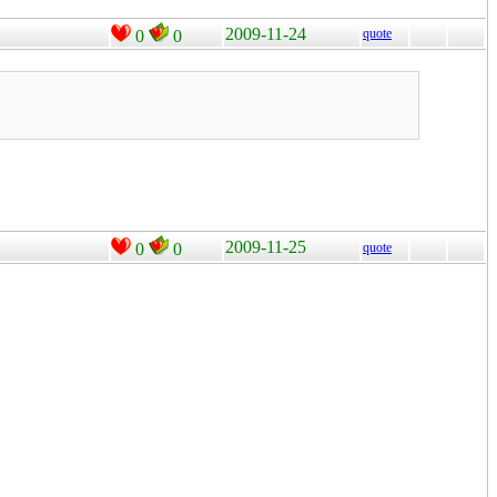
2009-11-24
quote
0
0
2009-11-25
0
0
quote