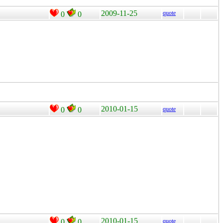
2009-11-25
quote
0
0
2010-01-15
0
0
quote
2010-01-15
0
0
quote