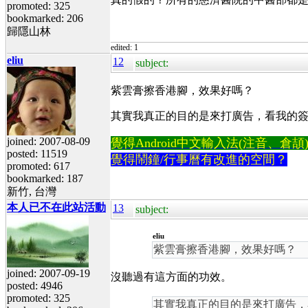
promoted: 325
bookmarked: 206
歸隱山林
edited: 1
eliu
12
subject:
紫雲膏擦香港腳，效果好嗎？
其實我真正的目的是來打廣告，看我的
joined: 2007-08-09
覺得Android中文輸入法(注音、倉頡)不易
posted: 11519
覺得鬧鐘/行事曆有改進的空間？
promoted: 617
bookmarked: 187
新竹, 台灣
本人已不在此站活動
13
subject:
eliu
紫雲膏擦香港腳，效果好嗎？
joined: 2007-09-19
沒聽過有這方面的功效。
posted: 4946
promoted: 325
其實我真正的目的是來打廣告