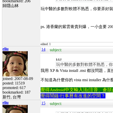
bookmarked: 206
歸隱山林
玩中醫的多數對軟體不熟悉，你要弄好
ps. 港香蘭的紫雲膏貴到爆，一小盒要 2
edited: 1
eliu
14
subject:
LGJ
玩中醫的多數對軟體不熟悉，你
我用 XP & Vista install .msi 都沒問題，
joined: 2007-08-09
不知道為什麼你的 vista msi installer
posted: 11519
promoted: 617
覺得Android中文輸入法(注音、倉頡)不易
bookmarked: 187
覺得鬧鐘/行事曆有改進的空間？
新竹, 台灣
eliu
15
subject: