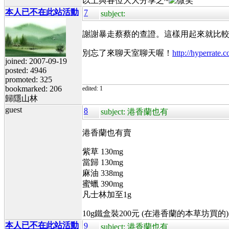
以上與各位大大分享之~
本人已不在此站活動
7
subject:
謝謝暴走蔡蔡的查證。這樣用起來就比較安
別忘了來聊天室聊天喔！
http://hyperrate
joined: 2007-09-19
posted: 4946
promoted: 325
bookmarked: 206
edited: 1
歸隱山林
guest
8
subject: 港香蘭也有
港香蘭也有賣
紫草 130mg
當歸 130mg
麻油 338mg
蜜蠟 390mg
凡士林加至1g
10g鐵盒裝200元 (在港香蘭的本草坊買的)
本人已不在此站活動
9
subject: 港香蘭也有