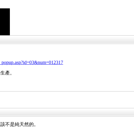
nse_popup.asp?id=03&num=012317
在生產。
應該不是純天然的。