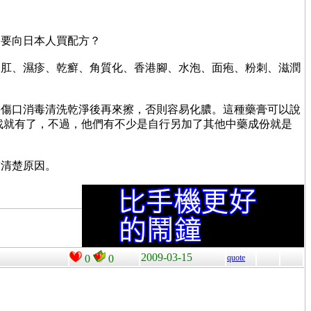
麼要向日本人買配方？
脫肛、濕疹、乾癬、角質化、香港腳、水泡、面疱、粉刺、滋潤
將傷口消毒清洗乾淨後再來擦，否則容易化膿。這種藥膏可以說
一找就有了，不過，他們有不少是自行另加了其他中藥成份就是
搞清楚原因。
2009-03-15
0
0
quote