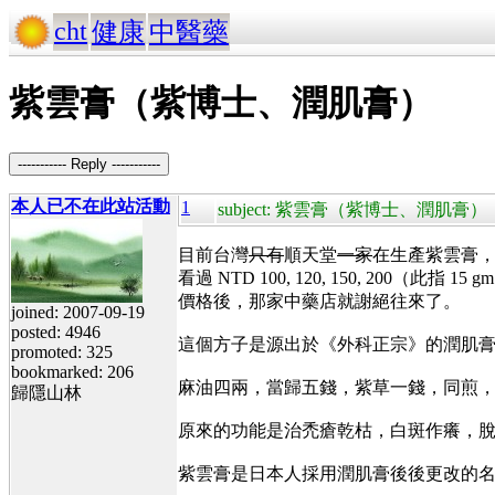
cht
健康
中醫藥
紫雲膏（紫博士、潤肌膏）
----------- Reply -----------
本人已不在此站活動
1
subject: 紫雲膏（紫博士、潤肌膏）
目前台灣
只有
順天堂
一家
在生產紫雲膏
看過 NTD 100, 120, 150, 20
價格後，那家中藥店就謝絕往來了。
joined: 2007-09-19
posted: 4946
這個方子是源出於《外科正宗》的潤肌
promoted: 325
bookmarked: 206
麻油四兩，當歸五錢，紫草一錢，同煎
歸隱山林
原來的功能是治禿瘡乾枯，白斑作癢，
紫雲膏是日本人採用潤肌膏後後更改的