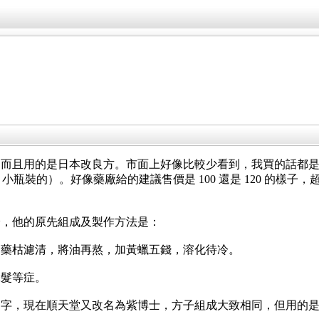
，而且用的是日本改良方。市面上好像比較少看到，我買的話都
0（此指 15 gm 小瓶裝的）。好像藥廠給的建議售價是 100 還是 120
膏，他的原先組成及製作方法是：
，藥枯濾清，將油再熬，加黃蠟五錢，溶化待冷。
脫髮等症。
名字，現在順天堂又改名為紫博士，方子組成大致相同，但用的