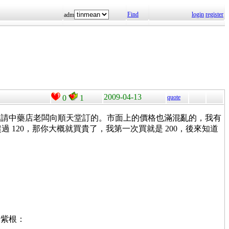
Find
login
register
adm
2009-04-13
0
1
quote
是請中藥店老闆向順天堂訂的。市面上的價格也滿混亂的，我有
 的樣子，超過 120，那你大概就買貴了，我第一次買就是 200，後來知道
是紫根：