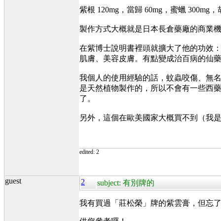
紫根 120mg，當歸 60mg，蜜蠟 300mg，
製作方式大概就是日本長倉藥廠的商業
在紫博士說明書裡頭就擴大了他的功效
肌膚、美容皮膚。有點變成治百病的仙
我個人的使用經驗的話，蚊蟲咬傷、無
是天然植物製作的，所以不會有一些西藥
了。
另外，這個在歐美國家大概買不到（我
edited: 2
guest
2
subject: 有別牌的
我有買過「莊松榮」牌的紫雲膏，但忘