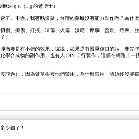
胡麻油 q.s.（1 g 的紫博士）
機密了。不過，我有點懷疑，台灣的藥廠沒有能力製作嗎？為什
：切傷、擦傷、打撲、凍傷、火傷、潰瘍、糜爛、螫刺、痔疾、
藥了。
名腫痛癢是有不錯的效果，據說，如果是有嚴重傷口的話，要先
化學合成物的副作用。也有人 DIY 自行製作，這個在網路上
是沒問過），因為紫草根被他們禁用，為什麼禁用，我始終沒能
了多少錢了！