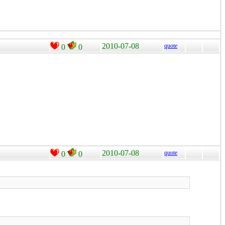
2010-07-08
quote
0
0
2010-07-08
quote
0
0