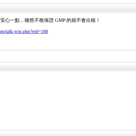
心一點，雖然不敢保證 GMP 的就不會出槌！
.com/talk-win.php?eid=188