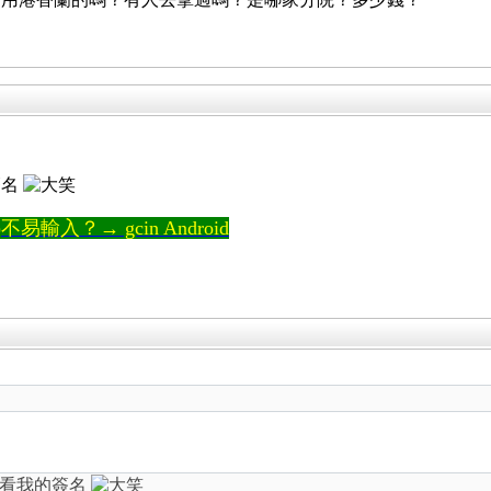
簽名
輸入？→ gcin Android
，看我的簽名