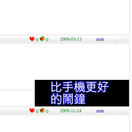
2009-03-15
quote
0
0
2009-11-24
quote
0
0