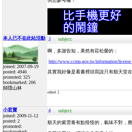
供您參考囉！
本人已不在此站活動
3
subject:
啊，多謝告知，果然有莊松榮的：
http://www.ccmp.gov.tw/information/lice
joined: 2007-09-19
posted: 4946
其實我好像是看書裡頭寫說只有順天堂
promoted: 325
bookmarked: 206
歸隱山林
edited: 2
小君寶
4
subject:
joined: 2009-11-12
posted: 2
順天的紫雲膏有點怪怪的，氣味不對，
promoted:
bookmarked: