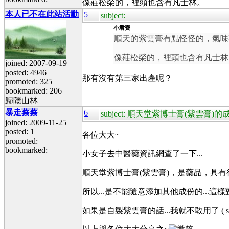
像莊松榮的，裡頭也含有凡士林。
本人已不在此站活動
5
subject:
小君寶
順天的紫雲膏有點怪怪的，氣味
像莊松榮的，裡頭也含有凡士林
joined: 2007-09-19
posted: 4946
那有沒有第三家出產呢？
promoted: 325
bookmarked: 206
歸隱山林
暴走蔡蔡
6
subject: 順天堂紫博士膏(紫雲膏)
joined: 2009-11-25
posted: 1
各位大大~
promoted:
bookmarked:
小女子去中醫藥資訊網查了一下...
順天堂紫博士膏(紫雲膏)，是藥品，具
所以...是不能隨意添加其他成份的...
如果是自製紫雲膏的話...我就不敢用了 ( sor