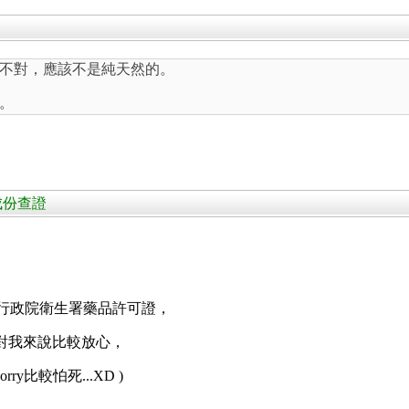
不對，應該不是純天然的。
。
的成份查證
有行政院衛生署藥品許可證，
這樣對我來說比較放心，
ry比較怕死...XD )