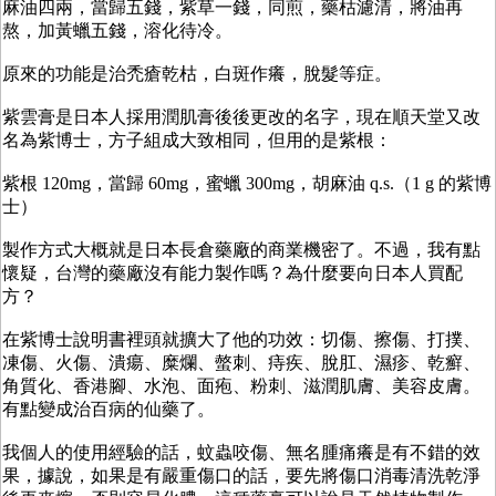
麻油四兩，當歸五錢，紫草一錢，同煎，藥枯濾清，將油再
熬，加黃蠟五錢，溶化待冷。
原來的功能是治禿瘡乾枯，白斑作癢，脫髮等症。
紫雲膏是日本人採用潤肌膏後後更改的名字，現在順天堂又改
名為紫博士，方子組成大致相同，但用的是紫根：
紫根 120mg，當歸 60mg，蜜蠟 300mg，胡麻油 q.s.（1 g 的紫博
士）
製作方式大概就是日本長倉藥廠的商業機密了。不過，我有點
懷疑，台灣的藥廠沒有能力製作嗎？為什麼要向日本人買配
方？
在紫博士說明書裡頭就擴大了他的功效：切傷、擦傷、打撲、
凍傷、火傷、潰瘍、糜爛、螫刺、痔疾、脫肛、濕疹、乾癬、
角質化、香港腳、水泡、面疱、粉刺、滋潤肌膚、美容皮膚。
有點變成治百病的仙藥了。
我個人的使用經驗的話，蚊蟲咬傷、無名腫痛癢是有不錯的效
果，據說，如果是有嚴重傷口的話，要先將傷口消毒清洗乾淨