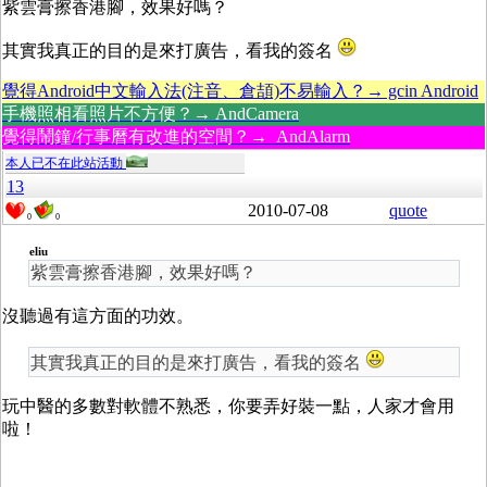
紫雲膏擦香港腳，效果好嗎？
其實我真正的目的是來打廣告，看我的簽名
覺得Android中文輸入法(注音、倉頡)不易輸入？→ gcin Android
手機照相看照片不方便？→ AndCamera
覺得鬧鐘/行事曆有改進的空間？→ AndAlarm
本人已不在此站活動
13
2010-07-08
quote
0
0
eliu
紫雲膏擦香港腳，效果好嗎？
沒聽過有這方面的功效。
其實我真正的目的是來打廣告，看我的簽名
玩中醫的多數對軟體不熟悉，你要弄好裝一點，人家才會用
啦！