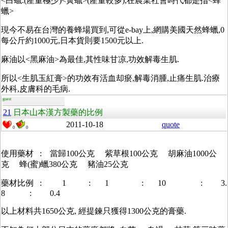
<白蠟.(產量極少)<黃蠟>(產量較多),在農業社會時代都是指<蜂
蠟>
現今不易在台灣的養蜂場買到,可從e-bay上,網購美國天然蜂蠟,0
每公斤約1000元,日本貨則要1500元以上.
麻油以<黑麻油>為最佳,其性味甘凉,功效解毒生肌.
所以<生肌玉紅膏>的功效有活血却瘀,解毒消腫,止痛生肌.治療
外科,皮膚科的毛病.
guest
21
日本山本漢方製藥的比例
2011-10-18
quote
0
0
使用藥材 : 當歸100公克 紫草根100公克 胡麻油1000公
克 蜂(蜜)蠟380公克 豬油25公克
藥材比例 : 1 : 1 : 10 : 3.
8 : 0.4
以上材料共1650公克, 經提鍊只獲得1300公克的膏藥.