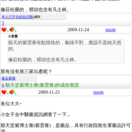
像莊松榮的，裡頭也含有凡士林。
本人已不在此站活動
5
2009-11-24
quote
0
0
小君寶
順天的紫雲膏有點怪怪的，氣味不對，應該不是純天然
的。
像莊松榮的，裡頭也含有凡士林。
那有沒有第三家出產呢？
暴走蔡蔡
6
順天堂紫博士膏(紫雲膏)的成份查證
2009-11-25
quote
0
0
各位大大~
小女子去中醫藥資訊網查了一下...
順天堂紫博士膏(紫雲膏)，是藥品，具有行政院衛生署藥品許可
證，