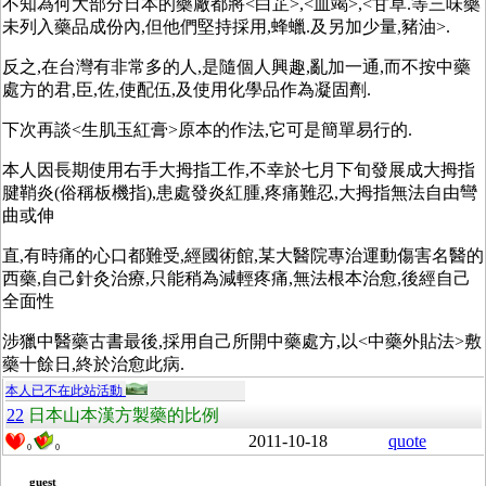
不知為何大部分日本的藥廠都將<白芷>,<血竭>,<甘草.等三味藥
未列入藥品成份內,但他們堅持採用,蜂蠟.及另加少量,豬油>.
反之,在台灣有非常多的人,是隨個人興趣,亂加一通,而不按中藥
處方的君,臣,佐,使配伍,及使用化學品作為凝固劑.
下次再談<生肌玉紅膏>原本的作法,它可是簡單易行的.
本人因長期使用右手大拇指工作,不幸於七月下旬發展成大拇指
腱鞘炎(俗稱板機指),患處發炎紅腫,疼痛難忍,大拇指無法自由彎
曲或伸
直,有時痛的心口都難受,經國術館,某大醫院專治運動傷害名醫的
西藥,自己針灸治療,只能稍為減輕疼痛,無法根本治愈,後經自己
全面性
涉獵中醫藥古書最後,採用自己所開中藥處方,以<中藥外貼法>敷
藥十餘日,終於治愈此病.
本人已不在此站活動
22
日本山本漢方製藥的比例
2011-10-18
quote
0
0
guest