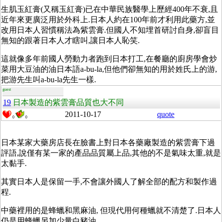
生肌玉紅膏(又稱玉紅膏)已在中華民族醫學上歷經400年不衰,且
近年來更廣泛用於外科上.日本人約在100年前才利用此藥方,並
改用日本人習慣稱法為紫雲膏.但國人不知埋首研討自身,卻盲目
無知的跟著日本人才瞎叫,讓日本人恥笑.
這就像多年前國人勞動力者跑到日本打工,在餐廳的廚房學會炒
菜用大豆油的油日本語a-bu-la,但他們卻無知的用於姓氏上的游,
把游先生叫a-bu-la先生一樣.
guest
19
日本製造的紫雲膏品質也大不同
2011-10-17
quote
0
0
日本某家大藥房店長在臉書上對日本各藥廠製造的紫雲膏下過
評語,說僅有某一家的產品品質屬上品,其他的不是氣味太重,就是
太黏手.
其實日本人是保留一手,不會讓外國人了解全部的配方和製作過
程.
中藥裡用的是蜂蠟和黑麻油, 但現代用何種蠟就不清楚了.日本人
仍是用蜂蠟另加少量白豬油.