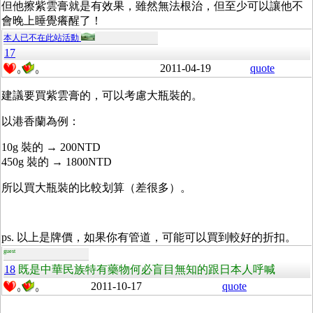
但他擦紫雲膏就是有效果，雖然無法根治，但至少可以讓他不
會晚上睡覺癢醒了！
本人已不在此站活動
17
2011-04-19
quote
0
0
建議要買紫雲膏的，可以考慮大瓶裝的。
以港香蘭為例：
10g 裝的 → 200NTD
450g 裝的 → 1800NTD
所以買大瓶裝的比較划算（差很多）。
ps. 以上是牌價，如果你有管道，可能可以買到較好的折扣。
guest
18
既是中華民族特有藥物何必盲目無知的跟日本人呼喊
2011-10-17
quote
0
0