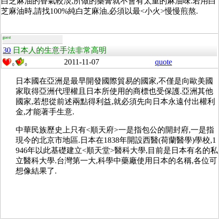
白芝麻油的香氣較淡,所做的藥膏就不會有太重的麻油味.若用白
芝麻油時,請找100%純白芝麻油,必須以最<小火>慢慢煎熬.
guest
30
日本人的生意手法非常高明
2011-11-07
quote
0
0
日本國在亞洲是最早開發國際貿易的國家,不僅是向歐美國
家取得亞洲代理權且日本所使用的商標也受保護.亞洲其他
國家,若想從前述兩點得利益,就必須先向日本永遠付出權利
金,才能著手生意.
中華民族歷史上只有<順天府>一是指包公的開封府,一是指
現今的北京市地區.日本在1838年開設西醫(荷蘭醫學)學校,1
946年以此基礎建立<順天堂>醫科大學,目前是日本有名的私
立醫科大學.台灣第一大,科學中藥廠使用日本的名稱,各位可
想像結果了.