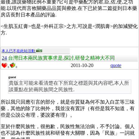
最後,誰說藥物比例不重要?它可是中藥配方的君,臣,佐,使,之功
能.以現代而言攸關藥品品質與療效.在下已於第二篇提到日本藥
房店長對日本產品的評論.
<生肌玉紅膏>也是<外科正宗>之方,可說是<潤肌膏>的加減變化
方.
本人已不在此站活動
24
台灣日本兩民族實事求是,探討,研發之精神大不同
2011-10-20
quote
0
0
guest
貴版主可能未看清楚在下所寫之標題與其內容吧,本人所
談重點在於兩民族間之民族性.
所以我只回應引言的部分，就是你質疑為何不加入白芷等三味
藥，其他的除了比例外，我並沒有置評（有些是我不知道，有
些是公說公有理，婆說婆有理）。
至於什麼民族性，很抱歉，民族性無法治病，不予討論。個人
也不認為什麼民族性就和研發有大關聯，因為「民族」一詞就