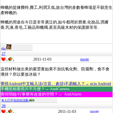
蜂蠟的提煉費時,費工,利潤又低,故台灣的多數養蜂場是不願意生
產蜂蠟的.
蜂蠟的用途在今日是非常廣泛的,如今都用於唇膏,化妝品,潤膚
膏,乳液,香皂,工藝品和蠟燭,甚至高級木材的保護膜等等.
eliu
27
2011-11-03
quote
0
0
這些材料做出來的紫雲膏如果不加抗氧化劑、防腐劑，會不會
壞掉？所以要放冰箱？
覺得Android中文輸入法(注音、倉頡)不易輸入？→ gcin Android
手機照相看照片不方便？→ AndCamera
覺得鬧鐘/行事曆有改進的空間？→ AndAlarm
本人已不在此站活動
28
2011-11-03
quote
0
0