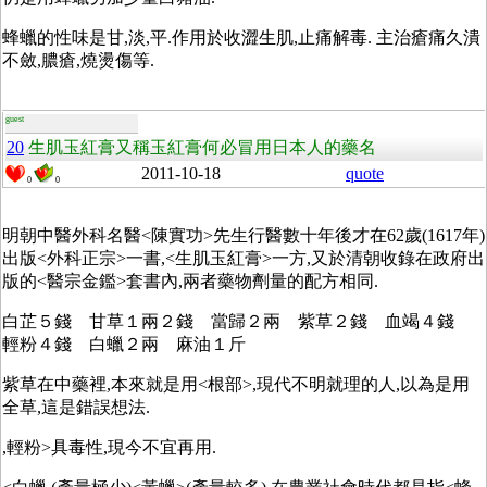
蜂蠟的性味是甘,淡,平.作用於收澀生肌,止痛解毒. 主治瘡痛久潰
不斂,膿瘡,燒燙傷等.
guest
20
生肌玉紅膏又稱玉紅膏何必冒用日本人的藥名
2011-10-18
quote
0
0
明朝中醫外科名醫<陳實功>先生行醫數十年後才在62歲(1617年)
出版<外科正宗>一書,<生肌玉紅膏>一方,又於清朝收錄在政府出
版的<醫宗金鑑>套書內,兩者藥物劑量的配方相同.
白芷５錢 甘草１兩２錢 當歸２兩 紫草２錢 血竭４錢
輕粉４錢 白蠟２兩 麻油１斤
紫草在中藥裡,本來就是用<根部>,現代不明就理的人,以為是用
全草,這是錯誤想法.
,輕粉>具毒性,現今不宜再用.