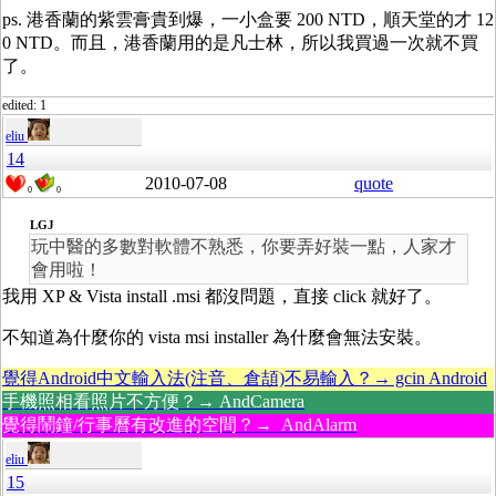
ps. 港香蘭的紫雲膏貴到爆，一小盒要 200 NTD，順天堂的才 12
0 NTD。而且，港香蘭用的是凡士林，所以我買過一次就不買
了。
edited: 1
eliu
14
2010-07-08
quote
0
0
LGJ
玩中醫的多數對軟體不熟悉，你要弄好裝一點，人家才
會用啦！
我用 XP & Vista install .msi 都沒問題，直接 click 就好了。
不知道為什麼你的 vista msi installer 為什麼會無法安裝。
覺得Android中文輸入法(注音、倉頡)不易輸入？→ gcin Android
手機照相看照片不方便？→ AndCamera
覺得鬧鐘/行事曆有改進的空間？→ AndAlarm
eliu
15