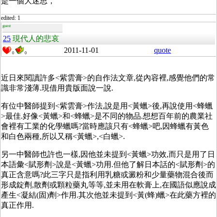
是一個大迷思，
edited: 1
guest
25
現代人的悲哀
2011-11-01
quote
0
0
近日來閱讀許多<紫雲膏>的自作法文章,從內容裡,感覺他們的常
識非常淺薄.現借用貴版面說一說.
有位中醫師提到<紫雲膏>作法,說是用<黃蠟>後,再說使用<蜂蠟
>最佳.好像<黃蠟>和<蜂蠟>是不同的物品.想想百年前的農業社
會裡有工業的化學蠟嗎?當時應該只有<蜂蠟>吧,因蜂蠟有黃色
和白色兩種,所以又稱<黃蠟>,<白蠟>.
另一中醫師也許也一樣,因他並未提到<黃蠟>功效,而只是用了日
本語彙<賦形劑>說是<黃蠟>功用.但他了解日本話的<賦形劑>的
真正含意嗎?此三字只是指利用乳糖或澱粉和少量藥物混合後而
形成錠劑,散劑或顆粒藥丸等等,並未用在軟膏上,在國語似應說成
產生<凝結(固)劑>作用.其次他並未提到<黃(蜂)蠟>在此藥方裡的
真正作用.