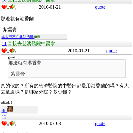
2010-01-21
quote
0
0
那邊就有港香蘭
紫雲膏
本人已不在此站活動
11
直接去慈濟醫院中醫拿
2010-01-21
quote
0
0
guest
那邊就有港香蘭
紫雲膏
真的假的？所有的慈濟醫院的中醫部都是用港香蘭的嗎？有人
去拿過嗎？是哪家分院？多少錢？
edited: 1
eliu
12
2010-07-08
quote
0
0