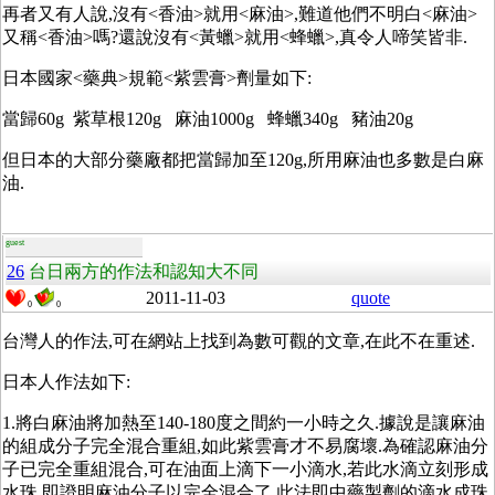
再者又有人說,沒有<香油>就用<麻油>,難道他們不明白<麻油>
又稱<香油>嗎?還說沒有<黃蠟>就用<蜂蠟>,真令人啼笑皆非.
日本國家<藥典>規範<紫雲膏>劑量如下:
當歸60g 紫草根120g 麻油1000g 蜂蠟340g 豬油20g
但日本的大部分藥廠都把當歸加至120g,所用麻油也多數是白麻
油.
guest
26
台日兩方的作法和認知大不同
2011-11-03
quote
0
0
台灣人的作法,可在網站上找到為數可觀的文章,在此不在重述.
日本人作法如下:
1.將白麻油將加熱至140-180度之間約一小時之久.據說是讓麻油
的組成分子完全混合重組,如此紫雲膏才不易腐壞.為確認麻油分
子已完全重組混合,可在油面上滴下一小滴水,若此水滴立刻形成
水珠,即證明麻油分子以完全混合了,此法即中藥製劑的滴水成珠