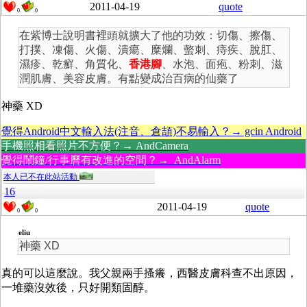
2011-04-19
quote
0
0
在紫博士說明書裡頭就擴大了他的功效：切傷、擦傷、
打撲、凍傷、火傷、潰瘍、糜爛、螫刺、痔疾、脫肛、
濕疹、乾癬、角質化、
香港腳
、水泡、面疱、粉刺、滋
潤肌膚、美容皮膚。有點變成治百病的仙藥了
神藥 XD
覺得Android中文輸入法(注音、倉頡)不易輸入？→ gcin Android
手機照相看照片不方便？→ AndCamera
覺得鬧鐘/行事曆有改進的空間？→ AndAlarm
本人已不在此站活動
16
2011-04-19
quote
0
0
eliu
神藥 XD
真的可以這麼說。我父親兩手搔癢，西醫皮膚科查不出原因，
一堆藥沒效後，只好開類固醇。