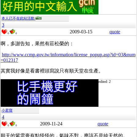
本人已不在此站活動
3
2009-03-15
quote
0
0
啊，多謝告知，果然有莊松榮的：
http://www.ccmp.gov.tw/information/license_popup.asp?id=03&num
=012317
其實我好像是看書裡頭寫說只有順天堂在生產。
edited: 2
小君寶
4
2009-11-24
quote
0
0
順天的紫雲膏有點怪怪的，氣味不對，應該不是純天然的。