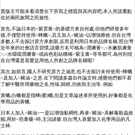
貴版主可能未看清楚在下所寫之標題與其內容吧,本人所談重點
在於兩民族間之民族性.
首先,不論日本的<紫雲膏>的基礎方來自何處,但他們研發多年
後,不僅堅持使用<蜂蠟>,且又加入<豬油>以增強療效.但在台灣
多數人不去探討原方來創新,反而是利用日本的品牌名稱.照台灣
近年來的社會語言習慣,該藥方名可稱為<潤膚膏>,<水嫩肌膚膏
>,<水噹噹潤膚膏>或由色彩結構稱<紫玉膏>等等都可.為何到現
在台灣還是喜愛盜用他人所創之品牌名稱呢?
其次,如前言,國人不研究原方之涵意,也不去探討未何使用<蜂蠟
>及加入<豬油>之意.在下閱讀多篇自作論文時,感覺他們都不甚
了解中醫所用藥物之名,性味,歸經,功效與主治等. 例如
黃蠟,白蠟都是指蜂(蜜)蠟,但是文章論述者所使用的,好像都是化
學用品的黃蠟.
日本人加入<豬油>一是以增強黏稠性,再者<豬油>具解毒殺蟲效
能,用於<煎膏藥>時,主治諸瘡.但台灣人喜愛加入化學用品的凡
士林.