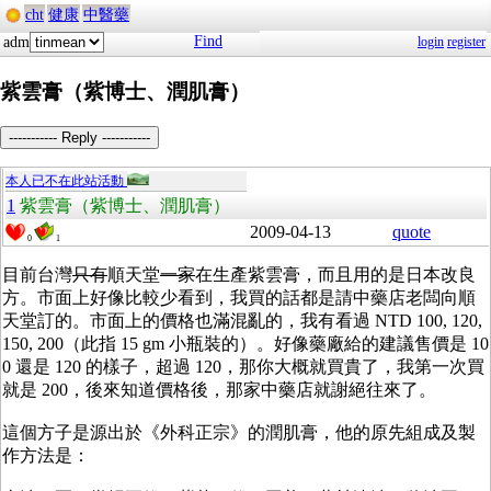
cht
健康
中醫藥
Find
adm
login
register
紫雲膏（紫博士、潤肌膏）
----------- Reply -----------
本人已不在此站活動
1
紫雲膏（紫博士、潤肌膏）
2009-04-13
quote
0
1
目前台灣
只有
順天堂
一家
在生產紫雲膏，而且用的是日本改良
方。市面上好像比較少看到，我買的話都是請中藥店老闆向順
天堂訂的。市面上的價格也滿混亂的，我有看過 NTD 100, 120,
150, 200（此指 15 gm 小瓶裝的）。好像藥廠給的建議售價是 10
0 還是 120 的樣子，超過 120，那你大概就買貴了，我第一次買
就是 200，後來知道價格後，那家中藥店就謝絕往來了。
這個方子是源出於《外科正宗》的潤肌膏，他的原先組成及製
作方法是：