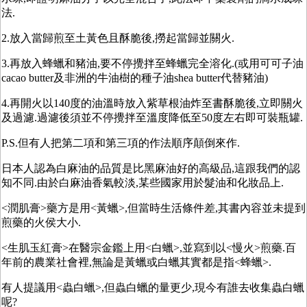
法.
2.放入當歸煎至土黃色且酥脆後,撈起當歸並關火.
3.再放入蜂蠟和豬油,要不停攪拌至蜂蠟完全溶化.(或用可可子油
cacao butter及非洲的牛油樹的種子油shea butter代替豬油)
4.再開火以140度的油溫時放入紫草根油炸至書酥脆後,立即關火
及過濾.過濾後須並不停攪拌至溫度降低至50度左右即可裝瓶罐.
P.S.但有人把第二項和第三項的作法順序顛倒來作.
日本人認為白麻油的品質是比黑麻油好的高級品,這跟我們的認
知不同.由於白麻油香氣較淡,某些國家用於髮油和化妝品上.
<潤肌膏>藥方是用<黃蠟>,但當時生活條件差,其書內容並未提到
煎藥的火侯大小.
<生肌玉紅膏>在醫宗金鑑上用<白蠟>,並寫到以<慢火>煎藥.百
年前的農業社會裡,無論是黃蠟或白蠟其實都是指<蜂蠟>.
有人提議用<蟲白蠟>,但蟲白蠟的量更少,現今有誰去收集蟲白蠟
呢?