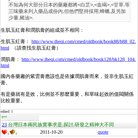
不知為何大部分日本的藥廠都將<白芷>,<血竭>,<甘草.等
三味藥未列入藥品成份內,但他們堅持採用,蜂蠟.及另加
少量,豬油>.
生肌玉紅膏和潤肌膏的組成並不相同：
生肌玉紅膏：
http://www.theqi.com/cmed/oldbook/book88/b88_02.
html
（請查找生肌玉紅膏）
潤肌膏：
http://www.theqi.com/cmed/oldbook/book128/bk128_104.
html
國內各藥廠的紫雲膏應該也是依據潤肌膏而來，並非生肌玉紅
膏。
有是藥就有是效，比例並不那麼重要，和單味起效的值閥關係
比較重要。
edited: 1
guest
23
台灣日本兩民族實事求是,探討,研發之精神大不同
2011-10-20
quote
0
0