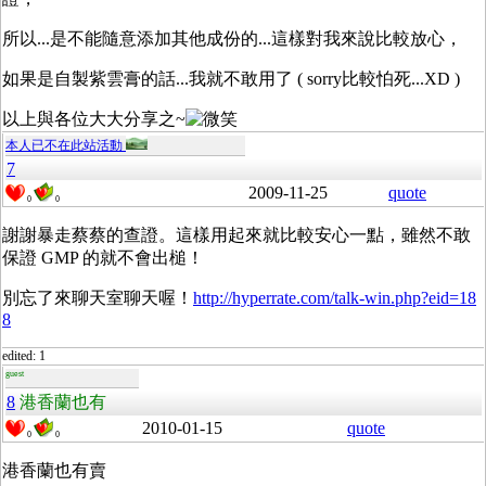
所以...是不能隨意添加其他成份的...這樣對我來說比較放心，
如果是自製紫雲膏的話...我就不敢用了 ( sorry比較怕死...XD )
以上與各位大大分享之~
本人已不在此站活動
7
2009-11-25
quote
0
0
謝謝暴走蔡蔡的查證。這樣用起來就比較安心一點，雖然不敢
保證 GMP 的就不會出槌！
別忘了來聊天室聊天喔！
http://hyperrate.com/talk-win.php?eid=18
8
edited: 1
guest
8
港香蘭也有
2010-01-15
quote
0
0
港香蘭也有賣