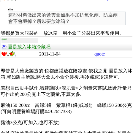
eliu
這些材料做出來的紫雲膏如果不加抗氧化劑、防腐劑，
會不會壞掉？所以要放冰箱？
我都是買大瓶裝的，放冰箱，用小盒子分裝出來平常使用。
guest
29
還是放入冰箱冷藏吧
2011-11-04
quote
0
0
即使是大藥廠製造的,也都建議放在陰凉處.依我之見,還是放入冰
箱,就如版主所說,將大盒以小盒分裝後,再冷藏或冷凍皆可.
若想自己動手試作,我建議以<潤肌膏>之劑量來嘗試,因此計量只
可作出約200公克上下之藥量,不算太多.
麻油150-200cc 當歸5錢 紫草根1錢(或2錢) 蜂蠟150-200公克
(可向明豐養蜂場訂購049-2657333)
豬油3公克(可加入,也可不放)