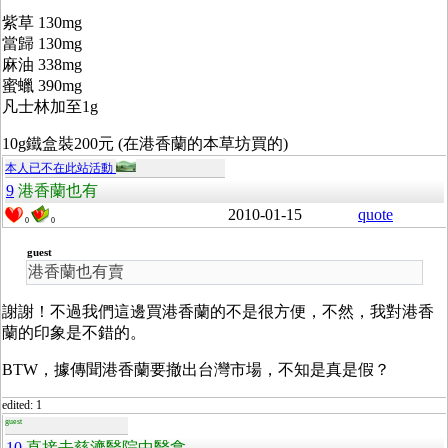
紫草 130mg
當歸 130mg
麻油 338mg
蜜蠟 390mg
凡士林加至1g
10g鐵盒裝200元 (在港香蘭的本草坊買的)
本人已不在此站活動
9
港香蘭也有
2010-01-15
quote
0
0
guest
港香蘭也有賣
謝謝！不過我們這邊買港香蘭的不是很方便，不然，我對港香
蘭的印象是不錯的。
BTW，據傳聞港香蘭要撤出台灣市場，不知是真是假？
edited: 1
guest
10
直接去慈濟醫院中醫拿