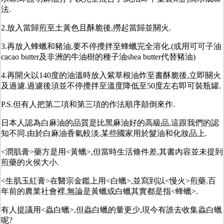
法.
2.放入當歸煎至土黃色且酥脆後,撈起當歸並關火.
3.再放入蜂蠟和豬油,要不停攪拌至蜂蠟完全溶化.(或用可可子油
cacao butter及非洲的牛油樹的種子油shea butter代替豬油)
4.再開火以140度的油溫時放入紫草根油炸至書酥脆後,立即關火
及過濾.過濾後須並不停攪拌至溫度降低至50度左右即可裝瓶罐.
P.S.但有人把第二項和第三項的作法順序顛倒來作.
日本人認為白麻油的品質是比黑麻油好的高級品,這跟我們的認
知不同.由於白麻油香氣較淡,某些國家用於髮油和化妝品上.
<潤肌膏>藥方是用<黃蠟>,但當時生活條件差,其書內容並未提到
煎藥的火侯大小.
<生肌玉紅膏>在醫宗金鑑上用<白蠟>,並寫到以<慢火>煎藥.百
年前的農業社會裡,無論是黃蠟或白蠟其實都是指<蜂蠟>.
有人提議用<蟲白蠟>,但蟲白蠟的量更少,現今有誰去收集蟲白蠟
呢?