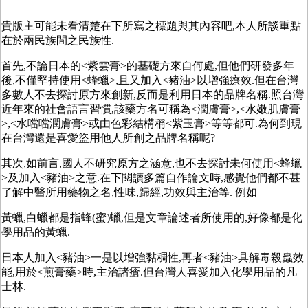
貴版主可能未看清楚在下所寫之標題與其內容吧,本人所談重點
在於兩民族間之民族性.
首先,不論日本的<紫雲膏>的基礎方來自何處,但他們研發多年
後,不僅堅持使用<蜂蠟>,且又加入<豬油>以增強療效.但在台灣
多數人不去探討原方來創新,反而是利用日本的品牌名稱.照台灣
近年來的社會語言習慣,該藥方名可稱為<潤膚膏>,<水嫩肌膚膏
>,<水噹噹潤膚膏>或由色彩結構稱<紫玉膏>等等都可.為何到現
在台灣還是喜愛盜用他人所創之品牌名稱呢?
其次,如前言,國人不研究原方之涵意,也不去探討未何使用<蜂蠟
>及加入<豬油>之意.在下閱讀多篇自作論文時,感覺他們都不甚
了解中醫所用藥物之名,性味,歸經,功效與主治等. 例如
黃蠟,白蠟都是指蜂(蜜)蠟,但是文章論述者所使用的,好像都是化
學用品的黃蠟.
日本人加入<豬油>一是以增強黏稠性,再者<豬油>具解毒殺蟲效
能,用於<煎膏藥>時,主治諸瘡.但台灣人喜愛加入化學用品的凡
士林.