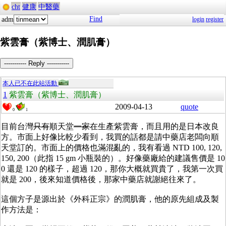
cht
健康
中醫藥
Find
adm
login
register
紫雲膏（紫博士、潤肌膏）
----------- Reply -----------
本人已不在此站活動
1
紫雲膏（紫博士、潤肌膏）
2009-04-13
quote
0
1
目前台灣
只有
順天堂
一家
在生產紫雲膏，而且用的是日本改良
方。市面上好像比較少看到，我買的話都是請中藥店老闆向順
天堂訂的。市面上的價格也滿混亂的，我有看過 NTD 100, 120,
150, 200（此指 15 gm 小瓶裝的）。好像藥廠給的建議售價是 10
0 還是 120 的樣子，超過 120，那你大概就買貴了，我第一次買
就是 200，後來知道價格後，那家中藥店就謝絕往來了。
這個方子是源出於《外科正宗》的潤肌膏，他的原先組成及製
作方法是：