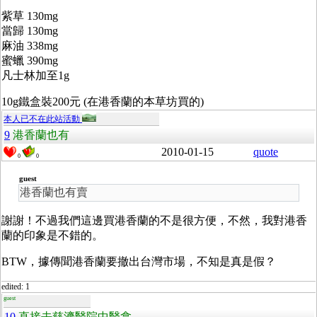
紫草 130mg
當歸 130mg
麻油 338mg
蜜蠟 390mg
凡士林加至1g
10g鐵盒裝200元 (在港香蘭的本草坊買的)
本人已不在此站活動
9
港香蘭也有
2010-01-15
quote
0
0
guest
港香蘭也有賣
謝謝！不過我們這邊買港香蘭的不是很方便，不然，我對港香
蘭的印象是不錯的。
BTW，據傳聞港香蘭要撤出台灣市場，不知是真是假？
edited: 1
guest
10
直接去慈濟醫院中醫拿