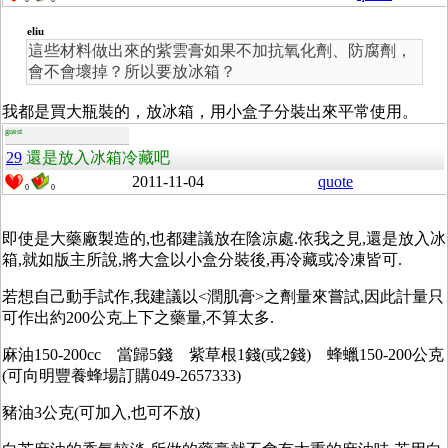
eliu
這些材料做出來的紫雲膏如果不加抗氧化劑、防腐劑，
會不會壞掉？所以要放冰箱？
我都是買大瓶裝的，放冰箱，用小盒子分裝出來平常使用。
guest
29
還是放入冰箱冷藏吧
2011-11-04
quote
0
0
即使是大藥廠製造的,也都建議放在陰凉處.依我之見,還是放入冰
箱,就如版主所說,將大盒以小盒分裝後,再冷藏或冷凍皆可.
若想自己動手試作,我建議以<潤肌膏>之劑量來嘗試,因此計量只
可作出約200公克上下之藥量,不算太多.
麻油150-200cc 當歸5錢 紫草根1錢(或2錢) 蜂蠟150-200公克
(可向明豐養蜂場訂購049-2657333)
豬油3公克(可加入,也可不放)