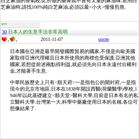
白芝麻油的香氣較淡,所做的藥膏就不會有太重的麻油味.若用白
芝麻油時,請找100%純白芝麻油,必須以最<小火>慢慢煎熬.
guest
30
日本人的生意手法非常高明
2011-11-07
quote
0
0
日本國在亞洲是最早開發國際貿易的國家,不僅是向歐美國
家取得亞洲代理權且日本所使用的商標也受保護.亞洲其他
國家,若想從前述兩點得利益,就必須先向日本永遠付出權利
金,才能著手生意.
中華民族歷史上只有<順天府>一是指包公的開封府,一是指
現今的北京市地區.日本在1838年開設西醫(荷蘭醫學)學校,1
946年以此基礎建立<順天堂>醫科大學,目前是日本有名的私
立醫科大學.台灣第一大,科學中藥廠使用日本的名稱,各位可
想像結果了.