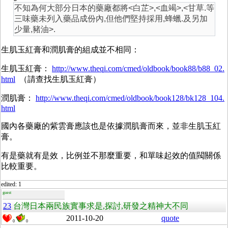
不知為何大部分日本的藥廠都將<白芷>,<血竭>,<甘草.等
三味藥未列入藥品成份內,但他們堅持採用,蜂蠟.及另加
少量,豬油>.
生肌玉紅膏和潤肌膏的組成並不相同：
生肌玉紅膏：
http://www.theqi.com/cmed/oldbook/book88/b88_02.
html
（請查找生肌玉紅膏）
潤肌膏：
http://www.theqi.com/cmed/oldbook/book128/bk128_104.
html
國內各藥廠的紫雲膏應該也是依據潤肌膏而來，並非生肌玉紅
膏。
有是藥就有是效，比例並不那麼重要，和單味起效的值閥關係
比較重要。
edited: 1
guest
23
台灣日本兩民族實事求是,探討,研發之精神大不同
2011-10-20
quote
0
0