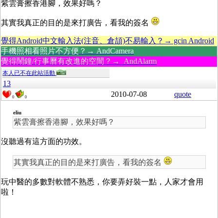
紫雲膏擦香港腳，效果好嗎？
其實我真正的目的是來打廣告，看我的簽名
覺得Android中文輸入法(注音、倉頡)不易輸入？→ gcin Android
手機照相看照片不方便？→ AndCamera
覺得鬧鐘/行事曆有改進的空間？→ AndAlarm
本人已不在此站活動
13
2010-07-08
quote
0
0
eliu
紫雲膏擦香港腳，效果好嗎？
沒聽過有這方面的功效。
其實我真正的目的是來打廣告，看我的簽名
玩中醫的多數對軟體不熟悉，你要弄好裝一點，人家才會用
啦！