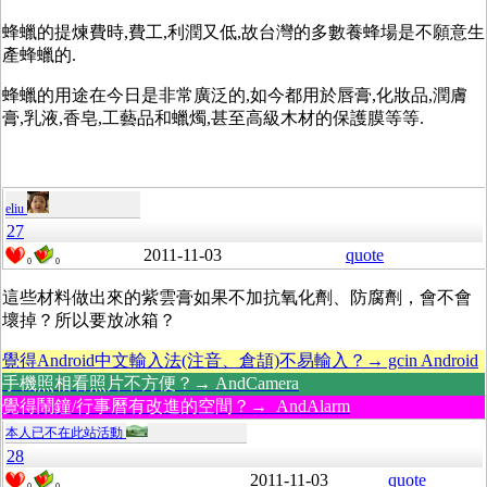
蜂蠟的提煉費時,費工,利潤又低,故台灣的多數養蜂場是不願意生
產蜂蠟的.
蜂蠟的用途在今日是非常廣泛的,如今都用於唇膏,化妝品,潤膚
膏,乳液,香皂,工藝品和蠟燭,甚至高級木材的保護膜等等.
eliu
27
2011-11-03
quote
0
0
這些材料做出來的紫雲膏如果不加抗氧化劑、防腐劑，會不會
壞掉？所以要放冰箱？
覺得Android中文輸入法(注音、倉頡)不易輸入？→ gcin Android
手機照相看照片不方便？→ AndCamera
覺得鬧鐘/行事曆有改進的空間？→ AndAlarm
本人已不在此站活動
28
2011-11-03
quote
0
0