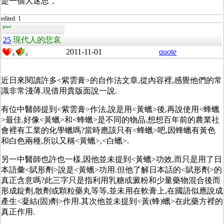
是一個大迷思，
edited: 1
guest
25
現代人的悲哀
2011-11-01
quote
0
0
近日來閱讀許多<紫雲膏>的自作法文章,從內容裡,感覺他們的常
識非常淺薄.現借用貴版面說一說.
有位中醫師提到<紫雲膏>作法,說是用<黃蠟>後,再說使用<蜂蠟
>最佳.好像<黃蠟>和<蜂蠟>是不同的物品.想想百年前的農業社
會裡有工業的化學蠟嗎?當時應該只有<蜂蠟>吧,因蜂蠟有黃色
和白色兩種,所以又稱<黃蠟>,<白蠟>.
另一中醫師也許也一樣,因他並未提到<黃蠟>功效,而只是用了日
本語彙<賦形劑>說是<黃蠟>功用.但他了解日本話的<賦形劑>的
真正含意嗎?此三字只是指利用乳糖或澱粉和少量藥物混合後而
形成錠劑,散劑或顆粒藥丸等等,並未用在軟膏上,在國語似應說成
產生<凝結(固)劑>作用.其次他並未提到<黃(蜂)蠟>在此藥方裡的
真正作用.