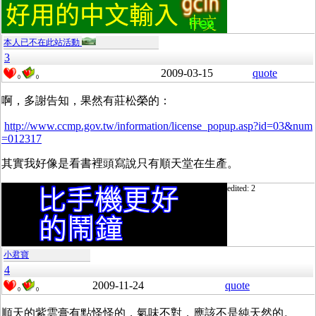
本人已不在此站活動
3
2009-03-15
quote
0
0
啊，多謝告知，果然有莊松榮的：
http://www.ccmp.gov.tw/information/license_popup.asp?id=03&num
=012317
其實我好像是看書裡頭寫說只有順天堂在生產。
edited: 2
小君寶
4
2009-11-24
quote
0
0
順天的紫雲膏有點怪怪的，氣味不對，應該不是純天然的。