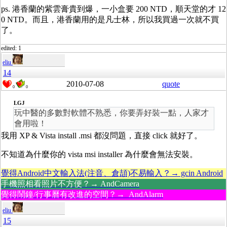
ps. 港香蘭的紫雲膏貴到爆，一小盒要 200 NTD，順天堂的才 12
0 NTD。而且，港香蘭用的是凡士林，所以我買過一次就不買
了。
edited: 1
eliu
14
2010-07-08
quote
0
0
LGJ
玩中醫的多數對軟體不熟悉，你要弄好裝一點，人家才
會用啦！
我用 XP & Vista install .msi 都沒問題，直接 click 就好了。
不知道為什麼你的 vista msi installer 為什麼會無法安裝。
覺得Android中文輸入法(注音、倉頡)不易輸入？→ gcin Android
手機照相看照片不方便？→ AndCamera
覺得鬧鐘/行事曆有改進的空間？→ AndAlarm
eliu
15