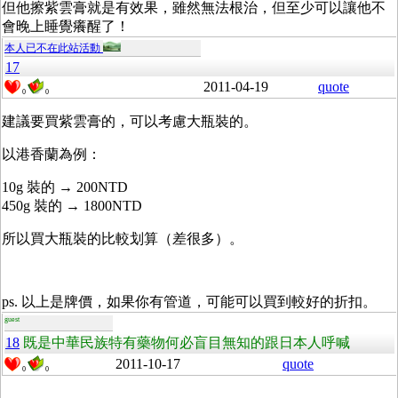
但他擦紫雲膏就是有效果，雖然無法根治，但至少可以讓他不
會晚上睡覺癢醒了！
本人已不在此站活動
17
2011-04-19
quote
0
0
建議要買紫雲膏的，可以考慮大瓶裝的。
以港香蘭為例：
10g 裝的 → 200NTD
450g 裝的 → 1800NTD
所以買大瓶裝的比較划算（差很多）。
ps. 以上是牌價，如果你有管道，可能可以買到較好的折扣。
guest
18
既是中華民族特有藥物何必盲目無知的跟日本人呼喊
2011-10-17
quote
0
0