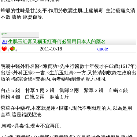
蜂蠟的性味是甘,淡,平.作用於收澀生肌,止痛解毒. 主治瘡痛久潰
不斂,膿瘡,燒燙傷等.
guest
20
生肌玉紅膏又稱玉紅膏何必冒用日本人的藥名
2011-10-18
quote
0
0
明朝中醫外科名醫<陳實功>先生行醫數十年後才在62歲(1617年)
出版<外科正宗>一書,<生肌玉紅膏>一方,又於清朝收錄在政府出
版的<醫宗金鑑>套書內,兩者藥物劑量的配方相同.
白芷５錢 甘草１兩２錢 當歸２兩 紫草２錢 血竭４錢
輕粉４錢 白蠟２兩 麻油１斤
紫草在中藥裡,本來就是用<根部>,現代不明就理的人,以為是用
全草,這是錯誤想法.
,輕粉>具毒性,現今不宜再用.