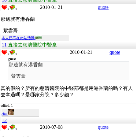
2010-01-21
quote
0
0
那邊就有港香蘭
紫雲膏
本人已不在此站活動
11
直接去慈濟醫院中醫拿
2010-01-21
quote
0
0
guest
那邊就有港香蘭
紫雲膏
真的假的？所有的慈濟醫院的中醫部都是用港香蘭的嗎？有人
去拿過嗎？是哪家分院？多少錢？
edited: 1
eliu
12
2010-07-08
quote
0
0