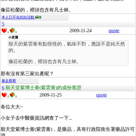
像莊松榮的，裡頭也含有凡士林。
本人已不在此站活動
5
2009-11-24
quote
0
0
小君寶
順天的紫雲膏有點怪怪的，氣味不對，應該不是純天然
的。
像莊松榮的，裡頭也含有凡士林。
那有沒有第三家出產呢？
暴走蔡蔡
6
順天堂紫博士膏(紫雲膏)的成份查證
2009-11-25
quote
0
0
各位大大~
小女子去中醫藥資訊網查了一下...
順天堂紫博士膏(紫雲膏)，是藥品，具有行政院衛生署藥品許可
證，