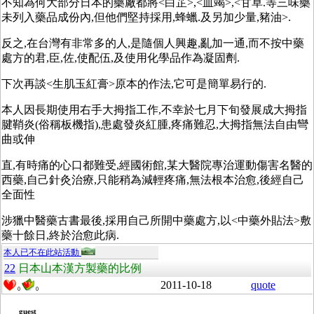
不知為何大部分日本的藥廠都將<白芷>,<血竭>,<甘草.等三味藥
未列入藥品成份內,但他們堅持採用,蜂蠟.及另加少量,豬油>.
反之,在台灣有非常多的人,是隨個人興趣,亂加一通,而不按中藥
處方的君,臣,佐,使配伍,及使用化學品作為凝固劑.
下次再談<生肌玉紅膏>原本的作法,它可是簡單易行的.
本人因長期使用右手大拇指工作,不幸於七月下旬發展成大拇指
腱鞘炎(俗稱板機指),患處發炎紅腫,疼痛難忍,大拇指無法自由彎
曲或伸
直,有時痛的心口都難受,經國術館,某大醫院專治運動傷害名醫的
西藥,自己針灸治療,只能稍為減輕疼痛,無法根本治愈,後經自己
全面性
涉獵中醫藥古書最後,採用自己所開中藥處方,以<中藥外貼法>敷
藥十餘日,終於治愈此病.
本人已不在此站活動
22
日本山本漢方製藥的比例
2011-10-18
quote
0
0
guest