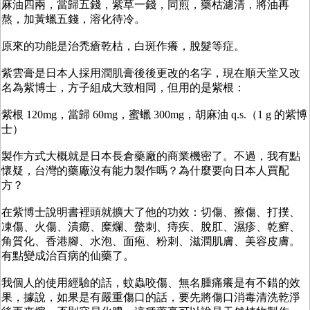
麻油四兩，當歸五錢，紫草一錢，同煎，藥枯濾清，將油再
熬，加黃蠟五錢，溶化待冷。
原來的功能是治禿瘡乾枯，白斑作癢，脫髮等症。
紫雲膏是日本人採用潤肌膏後後更改的名字，現在順天堂又改
名為紫博士，方子組成大致相同，但用的是紫根：
紫根 120mg，當歸 60mg，蜜蠟 300mg，胡麻油 q.s.（1 g 的紫博
士）
製作方式大概就是日本長倉藥廠的商業機密了。不過，我有點
懷疑，台灣的藥廠沒有能力製作嗎？為什麼要向日本人買配
方？
在紫博士說明書裡頭就擴大了他的功效：切傷、擦傷、打撲、
凍傷、火傷、潰瘍、糜爛、螫刺、痔疾、脫肛、濕疹、乾癬、
角質化、香港腳、水泡、面疱、粉刺、滋潤肌膚、美容皮膚。
有點變成治百病的仙藥了。
我個人的使用經驗的話，蚊蟲咬傷、無名腫痛癢是有不錯的效
果，據說，如果是有嚴重傷口的話，要先將傷口消毒清洗乾淨