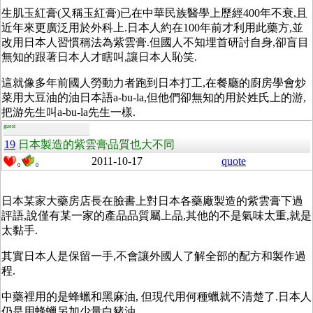
生肌玉紅膏(又稱玉紅膏)已在中華民族醫學上歷經400年不衰,且
近年來更廣泛用於外科上.日本人約在100年前才利用此藥方,並
改用日本人習慣稱法為紫雲膏.但國人不知埋首研討自身,卻盲目
無知的跟著日本人才瞎叫,讓日本人恥笑.
這就像多年前國人勞動力者跑到日本打工,在餐廳的廚房學會炒
菜用大豆油的油日本語a-bu-la,但他們卻無知的用於姓氏上的游,
把游先生叫a-bu-la先生一樣.
guest
19
日本製造的紫雲膏品質也大不同
2011-10-17
quote
0
0
日本某家大藥房店長在臉書上對日本各藥廠製造的紫雲膏下過
評語,說僅有某一家的產品品質屬上品,其他的不是氣味太重,就是
太黏手.
其實日本人是保留一手,不會讓外國人了解全部的配方和製作過
程.
中藥裡用的是蜂蠟和黑麻油, 但現代用何種蠟就不清楚了.日本人
仍是用蜂蠟另加少量白豬油.