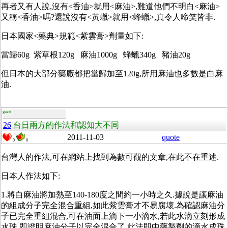
再者又有人說,沒有<香油>就用<麻油>,難道他們不明白<麻油>
又稱<香油>嗎?還說沒有<黃蠟>就用<蜂蠟>,真令人啼笑皆非.
日本國家<藥典>規範<紫雲膏>劑量如下:
當歸60g 紫草根120g 麻油1000g 蜂蠟340g 豬油20g
但日本的大部分藥廠都把當歸加至120g,所用麻油也多數是白麻
油.
guest
26
台日兩方的作法和認知大不同
2011-11-03
quote
0
0
台灣人的作法,可在網站上找到為數可觀的文章,在此不在重述.
日本人作法如下:
1.將白麻油將加熱至140-180度之間約一小時之久.據說是讓麻油
的組成分子完全混合重組,如此紫雲膏才不易腐壞.為確認麻油分
子已完全重組混合,可在油面上滴下一小滴水,若此水滴立刻形成
水珠,即證明麻油分子以完全混合了,此法即中藥製劑的滴水成珠