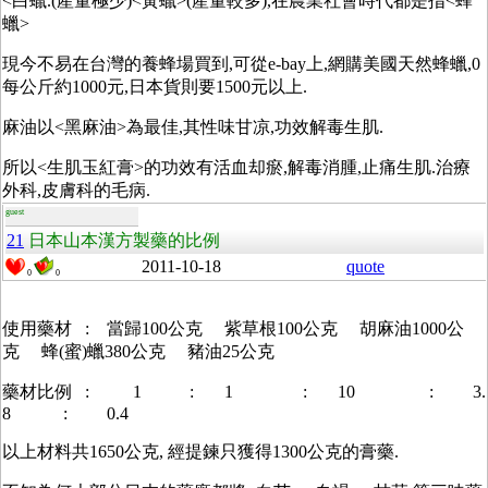
<白蠟.(產量極少)<黃蠟>(產量較多),在農業社會時代都是指<蜂
蠟>
現今不易在台灣的養蜂場買到,可從e-bay上,網購美國天然蜂蠟,0
每公斤約1000元,日本貨則要1500元以上.
麻油以<黑麻油>為最佳,其性味甘凉,功效解毒生肌.
所以<生肌玉紅膏>的功效有活血却瘀,解毒消腫,止痛生肌.治療
外科,皮膚科的毛病.
guest
21
日本山本漢方製藥的比例
2011-10-18
quote
0
0
使用藥材 : 當歸100公克 紫草根100公克 胡麻油1000公
克 蜂(蜜)蠟380公克 豬油25公克
藥材比例 : 1 : 1 : 10 : 3.
8 : 0.4
以上材料共1650公克, 經提鍊只獲得1300公克的膏藥.