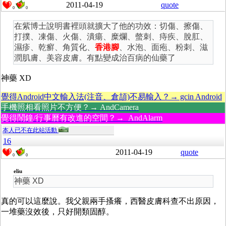
2011-04-19
quote
0
0
在紫博士說明書裡頭就擴大了他的功效：切傷、擦傷、
打撲、凍傷、火傷、潰瘍、糜爛、螫刺、痔疾、脫肛、
濕疹、乾癬、角質化、
香港腳
、水泡、面疱、粉刺、滋
潤肌膚、美容皮膚。有點變成治百病的仙藥了
神藥 XD
覺得Android中文輸入法(注音、倉頡)不易輸入？→ gcin Android
手機照相看照片不方便？→ AndCamera
覺得鬧鐘/行事曆有改進的空間？→ AndAlarm
本人已不在此站活動
16
2011-04-19
quote
0
0
eliu
神藥 XD
真的可以這麼說。我父親兩手搔癢，西醫皮膚科查不出原因，
一堆藥沒效後，只好開類固醇。