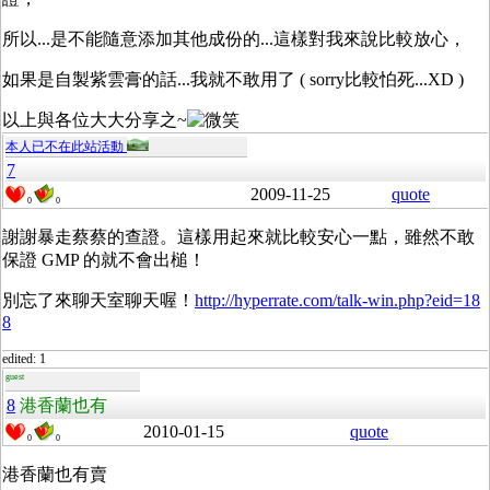
所以...是不能隨意添加其他成份的...這樣對我來說比較放心，
如果是自製紫雲膏的話...我就不敢用了 ( sorry比較怕死...XD )
以上與各位大大分享之~
本人已不在此站活動
7
2009-11-25
quote
0
0
謝謝暴走蔡蔡的查證。這樣用起來就比較安心一點，雖然不敢
保證 GMP 的就不會出槌！
別忘了來聊天室聊天喔！
http://hyperrate.com/talk-win.php?eid=18
8
edited: 1
guest
8
港香蘭也有
2010-01-15
quote
0
0
港香蘭也有賣