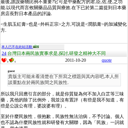
最後,誰說藥物比例不重要?它可是中藥配方的君,臣,佐,使,之功
能.以現代而言攸關藥品品質與療效.在下已於第二篇提到日本藥
房店長對日本產品的評論.
<生肌玉紅膏>也是<外科正宗>之方,可說是<潤肌膏>的加減變化
方.
本人已不在此站活動
24
台灣日本兩民族實事求是,探討,研發之精神大不同
2011-10-20
quote
0
0
guest
貴版主可能未看清楚在下所寫之標題與其內容吧,本人所
談重點在於兩民族間之民族性.
所以我只回應引言的部分，就是你質疑為何不加入白芷等三味
藥，其他的除了比例外，我並沒有置評（有些是我不知道，有
些是公說公有理，婆說婆有理）。
至於什麼民族性，很抱歉，民族性無法治病，不予討論。個人
也不認為什麼民族性就和研發有大關聯，因為「民族」一詞就