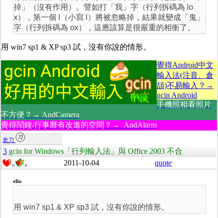
掉」（沒有作用）。譬如打「我」字（行列拆碼為 lo
x），第一個 l（小寫 l）將被忽略掉，結果就變成「鬼」
字（行列拆碼為 ox），這應該算是很嚴重的相衝了。
用 win7 sp1 & XP sp3 試，沒有你說的情形。
覺得Android中文
輸入法(注音、倉
頡)不易輸入？→
gcin Android
手機照相看照片
不方便？→ AndCamera
覺得鬧鐘/行事曆有改進的空間？→ AndAlarm
老刀
3
gcin for Windows「行列輸入法」與 Office 2003 不合
2011-10-04
quote
0
0
eliu
用 win7 sp1 & XP sp3 試，沒有你說的情形。