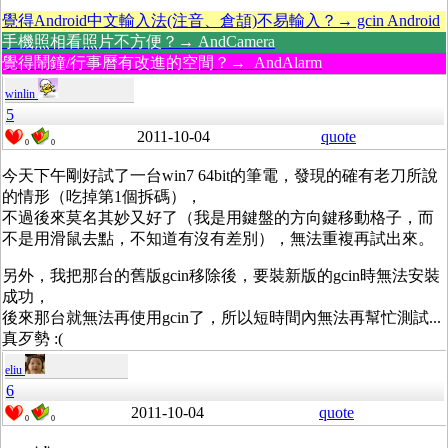
覺得Android中文輸入法(注音、倉頡)不易輸入？→ gcin Android
手機照相看照片不方便？→ AndCamera
覺得鬧鐘/行事曆有改進的空間？→ AndAlarm
winlin
5
2011-10-04
quote
0
0
今天下午剛好試了一台win7 64bit的筆電，發現的確有老刀所說
的情形（吃掉第1個拆碼），
不過後來莫名其妙又好了（我是用鍵盤的方向鍵移動格子，而
不是用滑鼠去點，不知道有沒有差別），無法重複再試出來。
另外，我把那台的舊版gcin移除後，要裝新版的gcin時無法安裝
成功，
後來那台就無法再使用gcin了，所以短時間內無法再幫忙測試...
真歹勢 :(
eliu
6
2011-10-04
quote
0
0