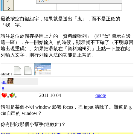
最後按空白鍵組字，結果就是送出「鬼」，而不是正確的
「我」字。
請注意位於儲存格區上方的「資料編輯列」（即 "fx" 圖示右邊
這一區），在一開始輸入 l 的時候，顯示就不正確了（不明原因
地出現重碼）。如果把滑鼠在「資料編輯列」上點一下並在此
列輸入文字，則行列輸入法的功能是正常的。
edited: 1
eliu
8
2011-10-04
quote
0
0
猜測是某個不明 window 影響 focus，把 input 清除了。難道是 g
cin自己的 window？
你有開啟那個小幫手(迴紋針)？