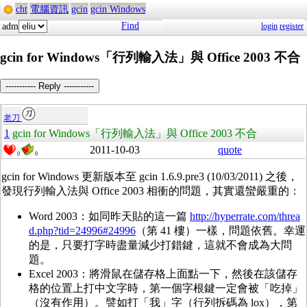
cht
電腦資訊
gcin
gcin Windows
Find
adm
login
register
gcin for Windows「行列輸入法」與 Office 2003 不合
----------- Reply -----------
老刀
1
gcin for Windows「行列輸入法」與 Office 2003 不合
2011-10-03
quote
0
0
gcin for Windows 更新版本至 gcin 1.6.9.pre3 (10/03/2011) 之後，
發現行列輸入法與 Office 2003 相衝的問題，其實還蠻嚴重的：
Word 2003：如同昨天貼的這一篇
http://hyperrate.com/threa
d.php?tid=24996#24996
（第 41 樓）一樣，問題依舊。幸運
的是，只要打字時盡量減少打錯鍵，這就不會成為大問
題。
Excel 2003：將滑鼠在儲存格上面點一下，然後在該儲存
格的位置上打中文字時，第一個字根鍵一定會被「吃掉」
（沒有作用）。譬如打「我」字（行列拆碼為 lox），第