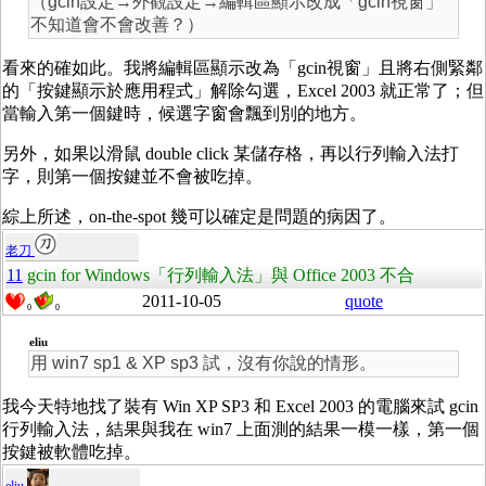
（gcin設定→外觀設定→編輯區顯示改成「gcin視窗」
不知道會不會改善？）
看來的確如此。我將編輯區顯示改為「gcin視窗」且將右側緊鄰
的「按鍵顯示於應用程式」解除勾選，Excel 2003 就正常了；但
當輸入第一個鍵時，候選字窗會飄到別的地方。
另外，如果以滑鼠 double click 某儲存格，再以行列輸入法打
字，則第一個按鍵並不會被吃掉。
綜上所述，on-the-spot 幾可以確定是問題的病因了。
老刀
11
gcin for Windows「行列輸入法」與 Office 2003 不合
2011-10-05
quote
0
0
eliu
用 win7 sp1 & XP sp3 試，沒有你說的情形。
我今天特地找了裝有 Win XP SP3 和 Excel 2003 的電腦來試 gcin
行列輸入法，結果與我在 win7 上面測的結果一模一樣，第一個
按鍵被軟體吃掉。