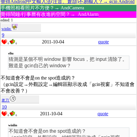
覺得Android中文輸入法(注音、倉頡)不易輸入？→ gcin Android
手機照相看照片不方便？→ AndCamera
覺得鬧鐘/行事曆有改進的空間？→ AndAlarm
edited: 1
winlin
9
2011-10-04
quote
0
0
eliu
猜測是某個不明 window 影響 focus，把 input 清除了。
難道是 gcin自己的 window？
不知道會不會是on the spot造成的？
（gcin設定→外觀設定→編輯區顯示改成「gcin視窗」不知道會
不會改善？）
老刀
10
2011-10-04
quote
0
0
winlin
不知道會不會是on the spot造成的？