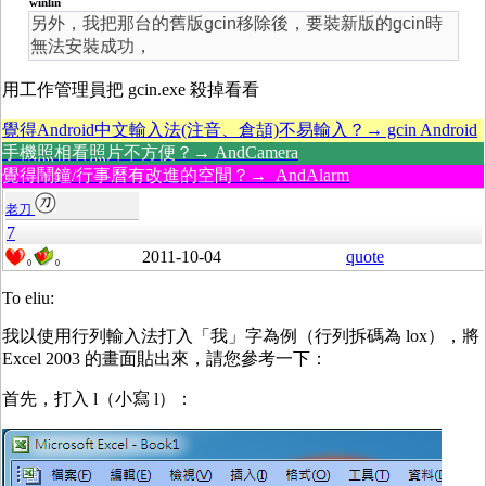
winlin
另外，我把那台的舊版gcin移除後，要裝新版的gcin時
無法安裝成功，
用工作管理員把 gcin.exe 殺掉看看
覺得Android中文輸入法(注音、倉頡)不易輸入？→ gcin Android
手機照相看照片不方便？→ AndCamera
覺得鬧鐘/行事曆有改進的空間？→ AndAlarm
老刀
7
2011-10-04
quote
0
0
To eliu:
我以使用行列輸入法打入「我」字為例（行列拆碼為 lox），將
Excel 2003 的畫面貼出來，請您參考一下：
首先，打入 l（小寫 l）：