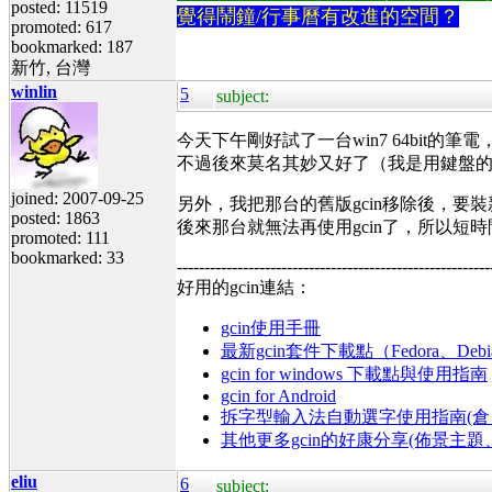
posted: 11519
覺得鬧鐘/行事曆有改進的空間？
promoted: 617
bookmarked: 187
新竹, 台灣
winlin
5
subject:
今天下午剛好試了一台win7 64bit
不過後來莫名其妙又好了（我是用鍵盤
joined: 2007-09-25
另外，我把那台的舊版gcin移除後，要裝
posted: 1863
後來那台就無法再使用gcin了，所以短時間
promoted: 111
bookmarked: 33
---------------------------------------------------------
好用的gcin連結：
gcin使用手冊
最新gcin套件下載點（Fedora、Debi
gcin for windows 下載點與使用指南
gcin for Android
拆字型輸入法自動選字使用指南(倉、
其他更多gcin的好康分享(佈景主
eliu
6
subject: