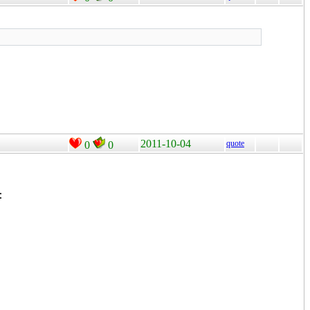
2011-10-04
quote
0
0
：