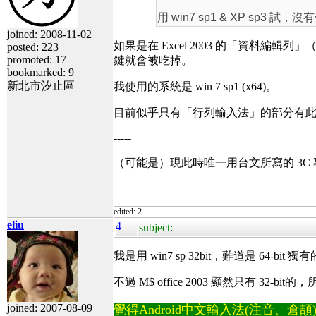
用 win7 sp1 & XP sp3 試
joined: 2008-11-02
如果是在 Excel 2003 的「資料
posted: 223
promoted: 17
鍵就會被吃掉。
bookmarked: 9
新北市汐止區
我使用的系統是 win 7 sp1 (x64)。
目前似乎只有「行列輸入法」的部分有
-----
（可能是）現此時唯一用台文所寫的 3C
edited: 2
eliu
4
subject:
我是用 win7 sp 32bit，難道是 64-bit 獨
不過 M$ office 2003 顯然只有 32-bit的
joined: 2007-08-09
覺得Android中文輸入法(注音、倉頡)不易