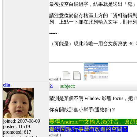
最後按空白鍵組字，結果就是送出「鬼
請注意位於儲存格區上方的「資料編輯列」
列」上點一下並在此列輸入文字，則行
-----
（可能是）現此時唯一用台文所寫的 3C
edited: 1
eliu
8
subject:
猜測是某個不明 window 影響 focus，把 i
你有開啟那個小幫手(迴紋針)？
joined: 2007-08-09
覺得Android中文輸入法(注音、倉頡)不易
posted: 11519
覺得鬧鐘/行事曆有改進的空間？
promoted: 617
edited: 1