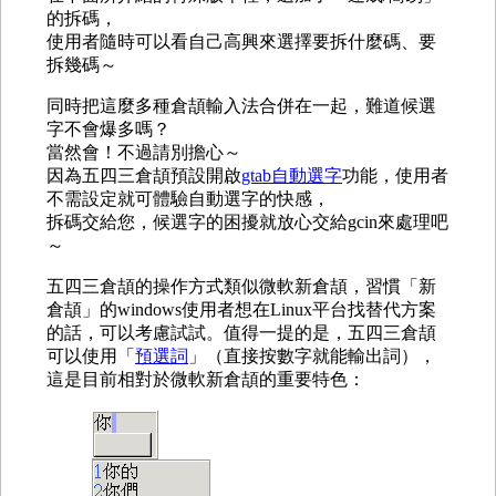
的拆碼，
使用者隨時可以看自己高興來選擇要拆什麼碼、要
拆幾碼～
同時把這麼多種倉頡輸入法合併在一起，難道候選
字不會爆多嗎？
當然會！不過請別擔心～
因為五四三倉頡預設開啟
gtab自動選字
功能，使用者
不需設定就可體驗自動選字的快感，
拆碼交給您，候選字的困擾就放心交給gcin來處理吧
～
五四三倉頡的操作方式類似微軟新倉頡，習慣「新
倉頡」的windows使用者想在Linux平台找替代方案
的話，可以考慮試試。值得一提的是，五四三倉頡
可以使用「
預選詞
」（直接按數字就能輸出詞），
這是目前相對於微軟新倉頡的重要特色：