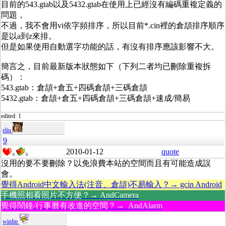
目前的543.gtab以及5432.gtab在使用上已經沒有編碼重複定義的
問題，
不過，我不會用vi依字頻排序，所以目前*.cin裡的倉頡排序順序
是以a到z來排。
但是如果使用自動選字功能的話，有沒有排序應該影響不大。
簡言之，目前最新版本狀態如下（下列二者均已刪除重複拆
碼）：
543.gtab：倉頡+倉五+四碼倉頡+三碼倉頡
5432.gtab：倉頡+倉五+四碼倉頡+三碼倉頡+速成/簡易
edited: 1
eliu
9
2010-01-12
quote
0
0
沒用的要不要刪除？以免浪費本站的空間而且有可能造成誤
會。
覺得Android中文輸入法(注音、倉頡)不易輸入？→ gcin Android
手機照相看照片不方便？→ AndCamera
覺得鬧鐘/行事曆有改進的空間？→ AndAlarm
winlin