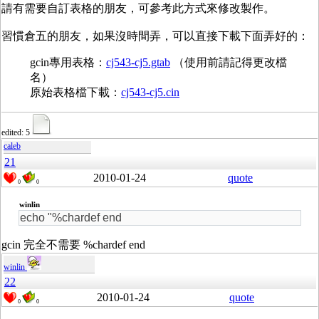
請有需要自訂表格的朋友，可參考此方式來修改製作。
習慣倉五的朋友，如果沒時間弄，可以直接下載下面弄好的：
gcin專用表格：
cj543-cj5.gtab
（使用前請記得更改檔
名）
原始表格檔下載：
cj543-cj5.cin
edited: 5
caleb
21
2010-01-24
quote
0
0
winlin
echo "%chardef end
gcin 完全不需要 %chardef end
winlin
22
2010-01-24
quote
0
0