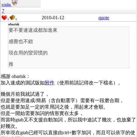
winlin
7
2010-01-12
quote
0
0
obarisk
要不要連速成都加進來
感覺也不錯
現在用的蠻習慣的
推
感謝 obarisk：
加入速成的測試版如
附件
（使用前請記得改一下檔名）。
幾個月前我就試過了，
但是要使用速成/簡易（含自動選字）需要有一段磨合期，
也就是要加足一定的常用詞之後，用起來才會順。
但是一開始需要加詞的情形實在太多，
而當時gtab又不支援自動加詞，所以我中途試了幾次，也放棄了
好幾次。
所幸現在gtab已經可以直接由ctrl+數字加詞，而且可以依字的使