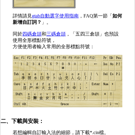
詳情請見
gtab自動選字使用指南
，FAQ第一節「
如何
新增自訂詞？
」。
同於
四碼倉頡
和
三碼倉頡
，「五四三倉頡」也預設
使用全形標點符號，
方便使用者輸入常用的全形標點符號：
二、下載與安裝：
若想編輯自訂輸入法的細節，請下載*.cin檔。