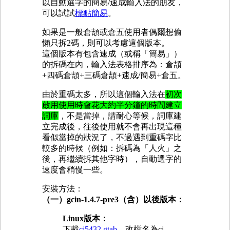
以自動選字的簡易/速成輸入法的朋友，
可以試試
標點簡易
。
如果是一般倉頡或倉五使用者偶爾想偷
懶只拆2碼，則可以考慮這個版本。
這個版本有包含速成（或稱「簡易」）
的拆碼在內，輸入法表格排序為：倉頡
+四碼倉頡+三碼倉頡+速成/簡易+倉五。
由於重碼太多，所以這個輸入法在
初次
啟用使用時會花大約半分鐘的時間建立
詞庫
，不是當掉，請耐心等候，詞庫建
立完成後，往後使用就不會再出現這種
看似當掉的狀況了，不過遇到重碼字比
較多的時候（例如：拆碼為「人火」之
後，再繼續拆其他字時），自動選字的
速度會稍慢一些。
安裝方法：
（一）gcin-1.4.7-pre3（含）以後版本：
Linux版本：
下載
cj5432.gtab
，改檔名為cj