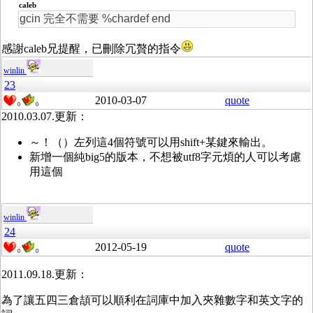
caleb
gcin 完全不需要 %chardef end
感謝caleb兄提醒，已刪除冗贅的指令
winlin
23
2010-03-07
quote
0
0
2010.03.07.更新：
～！（）左列這4個符號可以用shift+某鍵來輸出。
新增一個純big5的版本，不想被utf8字元煩的人可以考慮
用這個
winlin
24
2012-05-19
quote
0
0
2011.09.18.更新：
為了讓五四三倉頡可以順利在詞庫中加入夾雜數字和英文字的