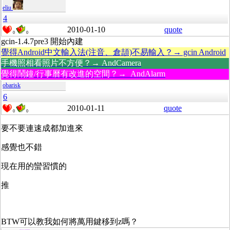
eliu
4
2010-01-10
quote
0
0
gcin-1.4.7pre3 開始內建
覺得Android中文輸入法(注音、倉頡)不易輸入？→ gcin Android
手機照相看照片不方便？→ AndCamera
覺得鬧鐘/行事曆有改進的空間？→ AndAlarm
obarisk
6
2010-01-11
quote
0
0
要不要連速成都加進來
感覺也不錯
現在用的蠻習慣的
推
BTW可以教我如何將萬用鍵移到z嗎？