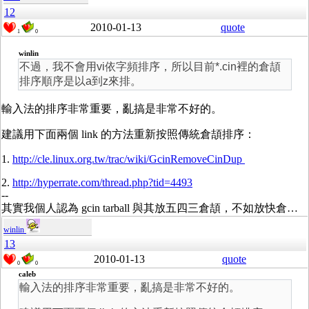
12
2010-01-13
quote
1
0
winlin
不過，我不會用vi依字頻排序，所以目前*.cin裡的倉頡
排序順序是以a到z來排。
輸入法的排序非常重要，亂搞是非常不好的。
建議用下面兩個 link 的方法重新按照傳統倉頡排序：
1.
http://cle.linux.org.tw/trac/wiki/GcinRemoveCinDup
2.
http://hyperrate.com/thread.php?tid=4493
--
其實我個人認為 gcin tarball 與其放五四三倉頡，不如放快倉…
winlin
13
2010-01-13
quote
0
0
caleb
輸入法的排序非常重要，亂搞是非常不好的。