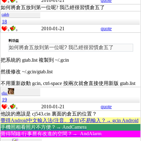
2010-01-21
quote
0
0
如何將倉五放到第一位呢? 我己經很習慣倉五了
caleb
18
2010-01-21
quote
0
0
料功益
如何將倉五放到第一位呢? 我己經很習慣倉五了
把系統的 gtab.list 複製到 ~/.gcin
然後修改 ~/.gcin/gtab.list
不用重新啟動 gcin, ctrl-space 按兩次就會直接使用新版 gtab.list
eliu
19
2010-01-21
quote
0
0
他說的應該是 cj543.cin 裏面的倉五的位置？
覺得Android中文輸入法(注音、倉頡)不易輸入？→ gcin Android
手機照相看照片不方便？→ AndCamera
覺得鬧鐘/行事曆有改進的空間？→ AndAlarm