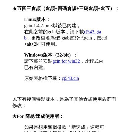
★五四三倉頡（倉頡+四碼倉頡+三碼倉頡
+倉五
）：
Linux版本：
gcin-1.4.7-pre3以後已內建，
在此之前的gcin版本，請下載
cj543.gta
b
，更改檔名為cj5.gtab置於~/.gcin，按ctrl
+alt+2即可使用。
Windows版本（32-bit）：
請下載並安裝
gcin for win32
，此程式內
已有內建。
原始表格檔下載：
cj543.cin
以下有幾個特製版本，是為了其他倉頡使用族群而
修改：
★For 簡易/速成使用者
：
如果是想用類似微軟「新速成」這種可