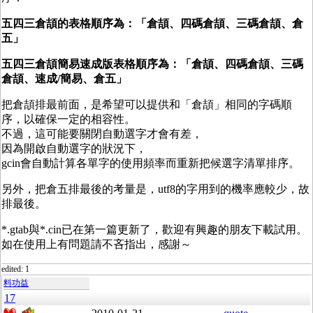
五四三倉頡的表格順序為：「倉頡、四碼倉頡、三碼倉頡
、倉
五
」
五四三倉頡簡易速成版
表格順序為
：「倉頡
、四碼倉頡、三碼
倉頡
、速成/簡易
、倉五
」
把倉頡排最前面，是希望可以提供和「倉頡」相同的字碼順
序，以確保一定的相容性。
不過，這可能要關閉自動選字才會有差，
因為開啟自動選字的狀況下，
gcin會自動計算各單字的使用頻率而重新把候選字清單排序。
另外，把倉五排最後的考量是，utf8的字用到的機率應較少，故
排最後。
*.gtab與*.cin已在第一篇更新了，歡迎有興趣的朋友下載試用。
如在使用上有問題請不吝指出，感謝～
edited: 1
料功益
17