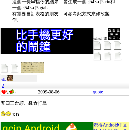
這個一長串指令的結果，會生成一個cj543-cj5.cin和
一個cj543-cj5.gtab，
有需要自訂表格的朋友，可參考此方式來修改製
作。
edited: 18
eliu
2
2009-08-06
quote
0
0
五四三倉頡、亂倉打鳥
XD
覺得Android中文