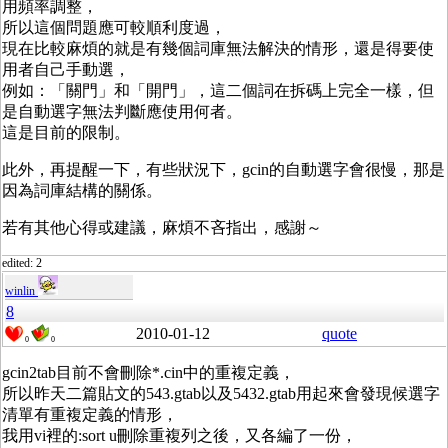
用頻率調整，
所以這個問題應可較順利度過，
現在比較麻煩的就是有幾個詞庫無法解決的情形，還是得要使
用者自己手動選，
例如：「關門」和「開門」，這二個詞在拆碼上完全一樣，但
是自動選字無法判斷應使用何者。
這是目前的限制。
此外，再提醒一下，有些狀況下，gcin的自動選字會很慢，那是
因為詞庫結構的關係。
若有其他心得或建議，麻煩不吝指出，感謝～
edited: 2
winlin
8
2010-01-12
quote
0
0
gcin2tab目前不會刪除*.cin中的重複定義，
所以昨天二篇貼文的543.gtab以及5432.gtab用起來會發現候選字
清單有重複定義的情形，
我用vi裡的:sort u刪除重複列之後，又各編了一份，