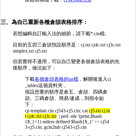
三、為自己重新各種倉頡表格排序：
若想編輯自訂輸入法的細節，請下載*.cin檔。
目前的五四三倉頡預設順序是：cj.txt cj4c.txt cj3c.txt
simplex.txt cj5.txt
但若覺得不適用，可以自己變更各個倉頡表格的先
後順序，做法如下：
下載
各個倉頡表格的tar檔
，解開後進入cj
_tables這個資料夾，
假設您要的順序是倉五、倉頡、四碼倉
頡、三碼倉頡、簡易/速成，則指令如
下：
cp template.cin cj543-cj5.cin; cat
cj5.txt cj.tx
t cj4c.txt cj3c.txt
| perl -nle '(print,$hash
{$_}=1) unless defined $hash{$_}' >> cj54
3-cj5.cin; gcin2tab cj543-cj5.cin