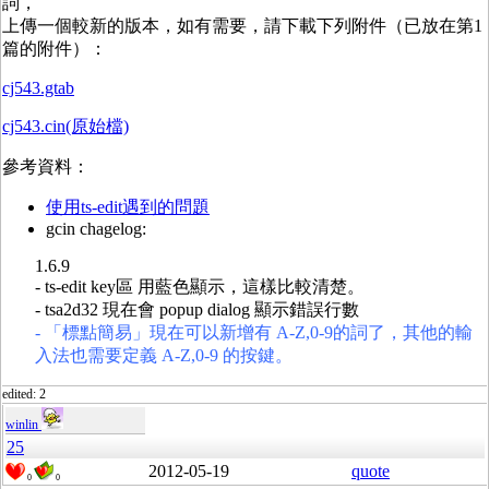
詞，
上傳一個較新的版本，如有需要，請下載下列附件（已放在第1
篇的附件）：
cj543.gtab
cj543.cin(原始檔)
參考資料：
使用ts-edit遇到的問題
gcin chagelog:
1.6.9
- ts-edit key區 用藍色顯示，這樣比較清楚。
- tsa2d32 現在會 popup dialog 顯示錯誤行數
- 「標點簡易」現在可以新增有 A-Z,0-9的詞了，其他的輸
入法也需要定義 A-Z,0-9 的按鍵。
edited: 2
winlin
25
2012-05-19
quote
0
0