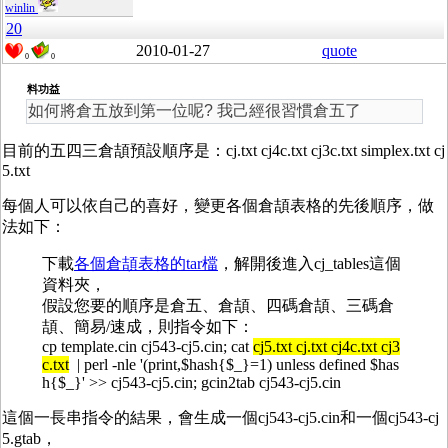
winlin
20
2010-01-27
quote
0
0
料功益
如何將倉五放到第一位呢? 我己經很習慣倉五了
目前的五四三倉頡預設順序是：cj.txt cj4c.txt cj3c.txt simplex.txt cj
5.txt
每個人可以依自己的喜好，變更各個倉頡表格的先後順序，做
法如下：
下載
各個倉頡表格的tar檔
，解開後進入cj_tables這個
資料夾，
假設您要的順序是倉五、倉頡、四碼倉頡、三碼倉
頡、簡易/速成，則指令如下：
cp template.cin cj543-cj5.cin; cat
cj5.txt cj.txt cj4c.txt cj3
c.txt
| perl -nle '(print,$hash{$_}=1) unless defined $has
h{$_}' >> cj543-cj5.cin; gcin2tab cj543-cj5.cin
這個一長串指令的結果，會生成一個cj543-cj5.cin和一個cj543-cj
5.gtab，