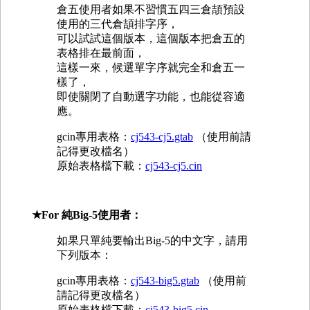
倉五使用者如果不習慣五四三倉頡預設
使用的三代倉頡排字序，
可以試試這個版本，這個版本把倉五的
表格排在最前面，
這樣一來，候選單字序就完全和倉五一
樣了，
即使關閉了自動選字功能，也能從容適
應。
gcin專用表格：
cj543-cj5.gtab
（使用前請
記得更改檔名）
原始表格檔下載：
cj543-cj5.cin
★For 純Big-5使用者：
如果只單純要輸出Big-5的中文字，請用
下列版本：
gcin專用表格：
cj543-big5.gtab
（使用前
請記得更改檔名）
原始表格檔下載：
cj543-big5.cin