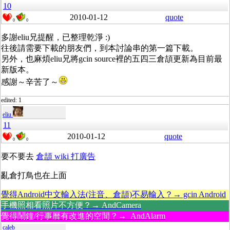
10
2010-01-12
quote
0
0
多謝eliu兄提醒，已整理乾淨 :)
往後請需要下載的朋友們，到本討論串的第一篇下載。
另外，也麻煩eliu兄將gcin source裡的五四三倉頡更新為目前最
新版本。
感謝～辛苦了～
edited: 1
eliu
11
2010-01-12
quote
0
0
要不要去
倉頡 wiki 打廣告
亂倉打鳥也在上面
覺得Android中文輸入法(注音、倉頡)不易輸入？→ gcin Android
手機照相看照片不方便？→ AndCamera
覺得鬧鐘/行事曆有改進的空間？→ AndAlarm
caleb