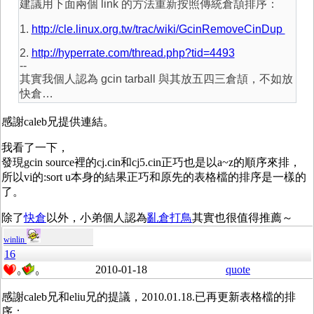
建議用下面兩個 link 的方法重新按照傳統倉頡排序：
1.
http://cle.linux.org.tw/trac/wiki/GcinRemoveCinDup
2.
http://hyperrate.com/thread.php?tid=4493
--
其實我個人認為 gcin tarball 與其放五四三倉頡，不如放
快倉…
感謝caleb兄提供連結。
我看了一下，
發現gcin source裡的cj.cin和cj5.cin正巧也是以a~z的順序來排，
所以vi的:sort u本身的結果正巧和原先的表格檔的排序是一樣的
了。
除了
快倉
以外，小弟個人認為
亂倉打鳥
其實也很值得推薦～
winlin
16
2010-01-18
quote
0
0
感謝caleb兄和eliu兄的提議，2010.01.18.已再更新表格檔的排
序：