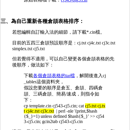
三、為自己重新各種倉頡表格排序：
若想編輯自訂輸入法的細節，請下載*.cin檔。
目前的五四三倉頡預設順序是：cj.txt cj4c.txt cj3c.txt
simplex.txt cj5.txt
但若覺得不適用，可以自己變更各個倉頡表格的先
後順序，做法如下：
下載
各個倉頡表格的tar檔
，解開後進入cj
_tables這個資料夾，
假設您要的順序是倉五、倉頡、四碼倉
頡、三碼倉頡、簡易/速成，則指令如
下：
cp template.cin cj543-cj5.cin; cat
cj5.txt cj.tx
t cj4c.txt cj3c.txt
| perl -nle '(print,$hash
{$_}=1) unless defined $hash{$_}' >> cj54
3-cj5.cin; gcin2tab cj543-cj5.cin