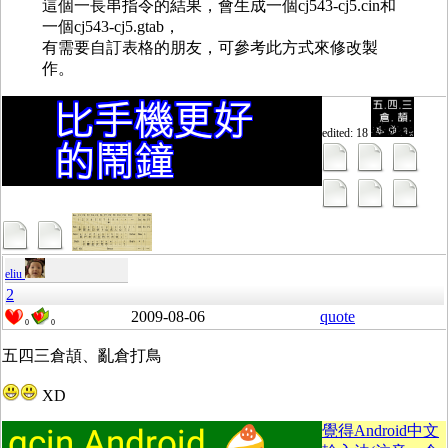
這個一長串指令的結果，會生成一個cj543-cj5.cin和
一個cj543-cj5.gtab，
有需要自訂表格的朋友，可參考此方式來修改製
作。
edited: 18
eliu
2
2009-08-06
quote
0
0
五四三倉頡、亂倉打鳥
XD
覺得Android中文