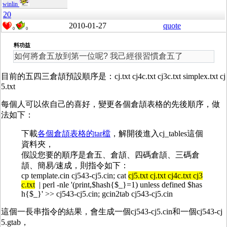
winlin
20
2010-01-27
quote
0
0
料功益
如何將倉五放到第一位呢? 我己經很習慣倉五了
目前的五四三倉頡預設順序是：cj.txt cj4c.txt cj3c.txt simplex.txt cj
5.txt
每個人可以依自己的喜好，變更各個倉頡表格的先後順序，做
法如下：
下載
各個倉頡表格的tar檔
，解開後進入cj_tables這個
資料夾，
假設您要的順序是倉五、倉頡、四碼倉頡、三碼倉
頡、簡易/速成，則指令如下：
cp template.cin cj543-cj5.cin; cat
cj5.txt cj.txt cj4c.txt cj3
c.txt
| perl -nle '(print,$hash{$_}=1) unless defined $has
h{$_}' >> cj543-cj5.cin; gcin2tab cj543-cj5.cin
這個一長串指令的結果，會生成一個cj543-cj5.cin和一個cj543-cj
5.gtab，