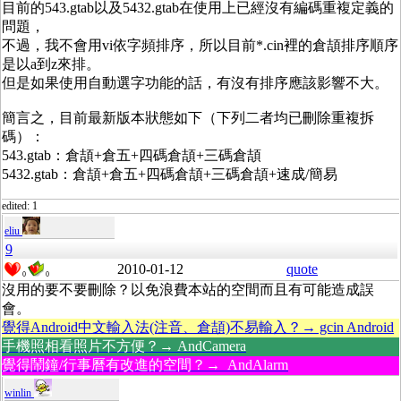
目前的543.gtab以及5432.gtab在使用上已經沒有編碼重複定義的
問題，
不過，我不會用vi依字頻排序，所以目前*.cin裡的倉頡排序順序
是以a到z來排。
但是如果使用自動選字功能的話，有沒有排序應該影響不大。
簡言之，目前最新版本狀態如下（下列二者均已刪除重複拆
碼）：
543.gtab：倉頡+倉五+四碼倉頡+三碼倉頡
5432.gtab：倉頡+倉五+四碼倉頡+三碼倉頡+速成/簡易
edited: 1
eliu
9
2010-01-12
quote
0
0
沒用的要不要刪除？以免浪費本站的空間而且有可能造成誤
會。
覺得Android中文輸入法(注音、倉頡)不易輸入？→ gcin Android
手機照相看照片不方便？→ AndCamera
覺得鬧鐘/行事曆有改進的空間？→ AndAlarm
winlin