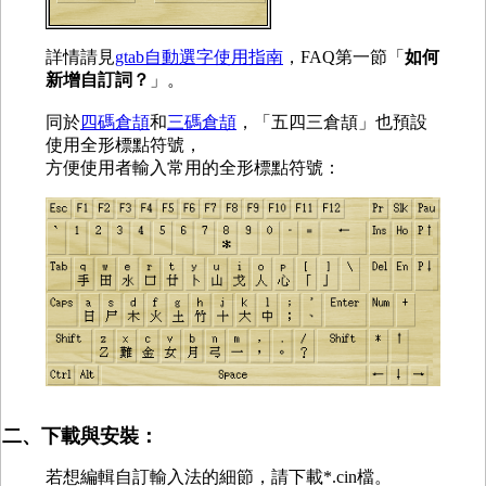
詳情請見
gtab自動選字使用指南
，FAQ第一節「
如何
新增自訂詞？
」。
同於
四碼倉頡
和
三碼倉頡
，「五四三倉頡」也預設
使用全形標點符號，
方便使用者輸入常用的全形標點符號：
二、下載與安裝：
若想編輯自訂輸入法的細節，請下載*.cin檔。