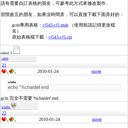
請有需要自訂表格的朋友，可參考此方式來修改製作。
習慣倉五的朋友，如果沒時間弄，可以直接下載下面弄好的：
gcin專用表格：
cj543-cj5.gtab
（使用前請記得更改檔
名）
原始表格檔下載：
cj543-cj5.cin
edited: 5
caleb
21
2010-01-24
quote
0
0
winlin
echo "%chardef end
gcin 完全不需要 %chardef end
winlin
22
2010-01-24
quote
0
0