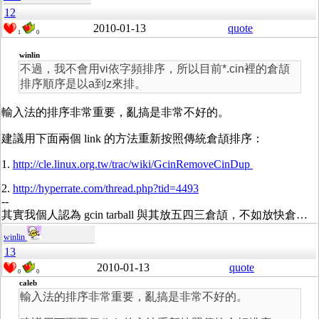
12
2010-01-13
quote
1
0
winlin
不過，我不會用vi依字頻排序，所以目前*.cin裡的倉頡
排序順序是以a到z來排。
輸入法的排序非常重要，亂搞是非常不好的。
建議用下面兩個 link 的方法重新按照傳統倉頡排序：
1.
http://cle.linux.org.tw/trac/wiki/GcinRemoveCinDup
2.
http://hyperrate.com/thread.php?tid=4493
--
其實我個人認為 gcin tarball 與其放五四三倉頡，不如放快倉…
winlin
13
2010-01-13
quote
0
0
caleb
輸入法的排序非常重要，亂搞是非常不好的。