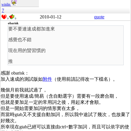
winlin
7
2010-01-12
quote
0
0
obarisk
要不要連速成都加進來
感覺也不錯
現在用的蠻習慣的
推
感謝 obarisk：
加入速成的測試版如
附件
（使用前請記得改一下檔名）。
幾個月前我就試過了，
但是要使用速成/簡易（含自動選字）需要有一段磨合期，
也就是要加足一定的常用詞之後，用起來才會順。
但是一開始需要加詞的情形實在太多，
而當時gtab又不支援自動加詞，所以我中途試了幾次，也放棄了
好幾次。
所幸現在gtab已經可以直接由ctrl+數字加詞，而且可以依字的使