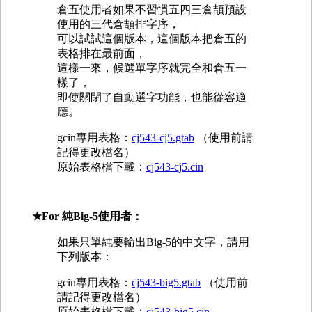
倉五使用者如果不習慣五四三倉頡預設
使用的三代倉頡排字序，
可以試試這個版本，這個版本把倉五的
表格排在最前面，
這樣一來，候選單字序就完全和倉五一
樣了，
即使關閉了自動選字功能，也能從容適
應。
gcin專用表格：
cj543-cj5.gtab
（使用前請
記得更改檔名）
原始表格檔下載：
cj543-cj5.cin
★For 純Big-5使用者：
如果只單純要輸出Big-5的中文字，請用
下列版本：
gcin專用表格：
cj543-big5.gtab
（使用前
請記得更改檔名）
原始表格檔下載：
cj543-big5.cin