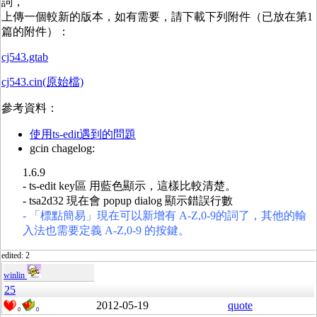
詞，
上傳一個較新的版本，如有需要，請下載下列附件（已放在第1
篇的附件）：
cj543.gtab
cj543.cin(原始檔)
參考資料：
使用ts-edit遇到的問題
gcin chagelog:
1.6.9
- ts-edit key區 用藍色顯示，這樣比較清楚。
- tsa2d32 現在會 popup dialog 顯示錯誤行數
- 「標點簡易」現在可以新增有 A-Z,0-9的詞了，其他的輸
入法也需要定義 A-Z,0-9 的按鍵。
edited: 2
winlin
25
2012-05-19
quote
0
0