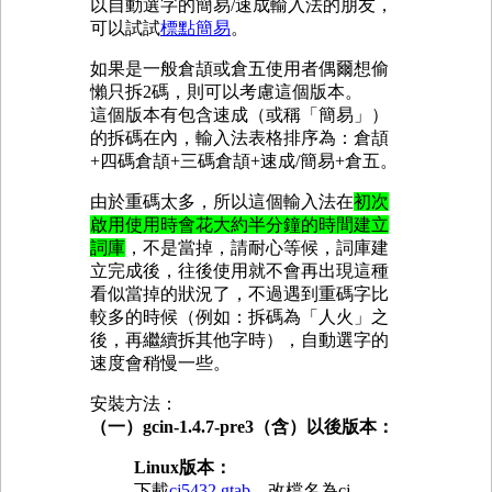
以自動選字的簡易/速成輸入法的朋友，
可以試試
標點簡易
。
如果是一般倉頡或倉五使用者偶爾想偷
懶只拆2碼，則可以考慮這個版本。
這個版本有包含速成（或稱「簡易」）
的拆碼在內，輸入法表格排序為：倉頡
+四碼倉頡+三碼倉頡+速成/簡易+倉五。
由於重碼太多，所以這個輸入法在
初次
啟用使用時會花大約半分鐘的時間建立
詞庫
，不是當掉，請耐心等候，詞庫建
立完成後，往後使用就不會再出現這種
看似當掉的狀況了，不過遇到重碼字比
較多的時候（例如：拆碼為「人火」之
後，再繼續拆其他字時），自動選字的
速度會稍慢一些。
安裝方法：
（一）gcin-1.4.7-pre3（含）以後版本：
Linux版本：
下載
cj5432.gtab
，改檔名為cj