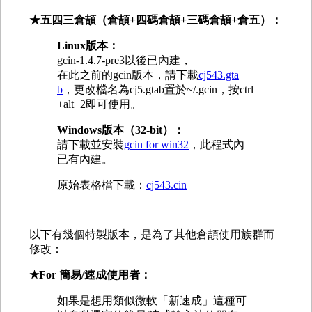
★五四三倉頡（倉頡+四碼倉頡+三碼倉頡
+倉五
）：
Linux版本：
gcin-1.4.7-pre3以後已內建，
在此之前的gcin版本，請下載
cj543.gta
b
，更改檔名為cj5.gtab置於~/.gcin，按ctrl
+alt+2即可使用。
Windows版本（32-bit）：
請下載並安裝
gcin for win32
，此程式內
已有內建。
原始表格檔下載：
cj543.cin
以下有幾個特製版本，是為了其他倉頡使用族群而
修改：
★For 簡易/速成使用者
：
如果是想用類似微軟「新速成」這種可