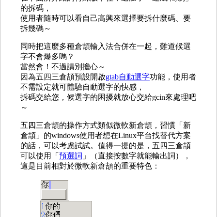
的拆碼，
使用者隨時可以看自己高興來選擇要拆什麼碼、要
拆幾碼～
同時把這麼多種倉頡輸入法合併在一起，難道候選
字不會爆多嗎？
當然會！不過請別擔心～
因為五四三倉頡預設開啟
gtab自動選字
功能，使用者
不需設定就可體驗自動選字的快感，
拆碼交給您，候選字的困擾就放心交給gcin來處理吧
～
五四三倉頡的操作方式類似微軟新倉頡，習慣「新
倉頡」的windows使用者想在Linux平台找替代方案
的話，可以考慮試試。值得一提的是，五四三倉頡
可以使用「
預選詞
」（直接按數字就能輸出詞），
這是目前相對於微軟新倉頡的重要特色：