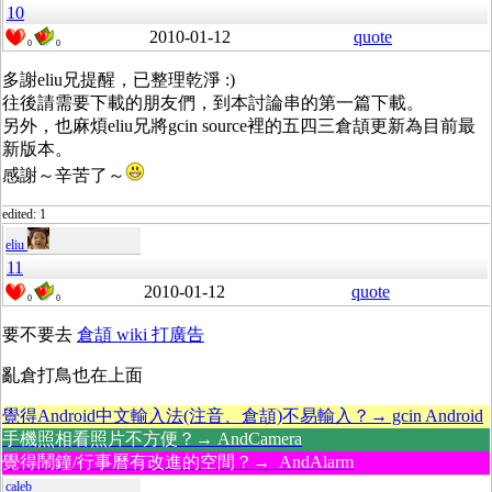
10
2010-01-12
quote
0
0
多謝eliu兄提醒，已整理乾淨 :)
往後請需要下載的朋友們，到本討論串的第一篇下載。
另外，也麻煩eliu兄將gcin source裡的五四三倉頡更新為目前最
新版本。
感謝～辛苦了～
edited: 1
eliu
11
2010-01-12
quote
0
0
要不要去
倉頡 wiki 打廣告
亂倉打鳥也在上面
覺得Android中文輸入法(注音、倉頡)不易輸入？→ gcin Android
手機照相看照片不方便？→ AndCamera
覺得鬧鐘/行事曆有改進的空間？→ AndAlarm
caleb