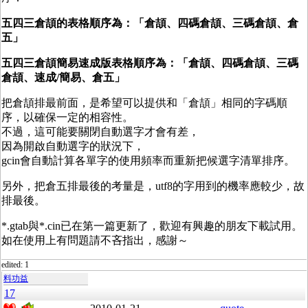
五四三倉頡的表格順序為：「倉頡、四碼倉頡、三碼倉頡
、倉
五
」
五四三倉頡簡易速成版
表格順序為
：「倉頡
、四碼倉頡、三碼
倉頡
、速成/簡易
、倉五
」
把倉頡排最前面，是希望可以提供和「倉頡」相同的字碼順
序，以確保一定的相容性。
不過，這可能要關閉自動選字才會有差，
因為開啟自動選字的狀況下，
gcin會自動計算各單字的使用頻率而重新把候選字清單排序。
另外，把倉五排最後的考量是，utf8的字用到的機率應較少，故
排最後。
*.gtab與*.cin已在第一篇更新了，歡迎有興趣的朋友下載試用。
如在使用上有問題請不吝指出，感謝～
edited: 1
料功益
17