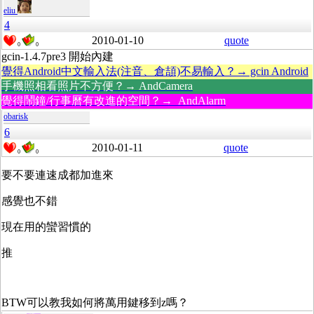
eliu
4
2010-01-10
quote
0
0
gcin-1.4.7pre3 開始內建
覺得Android中文輸入法(注音、倉頡)不易輸入？→ gcin Android
手機照相看照片不方便？→ AndCamera
覺得鬧鐘/行事曆有改進的空間？→ AndAlarm
obarisk
6
2010-01-11
quote
0
0
要不要連速成都加進來
感覺也不錯
現在用的蠻習慣的
推
BTW可以教我如何將萬用鍵移到z嗎？