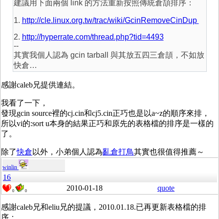
建議用下面兩個 link 的方法重新按照傳統倉頡排序：
1.
http://cle.linux.org.tw/trac/wiki/GcinRemoveCinDup
2.
http://hyperrate.com/thread.php?tid=4493
--
其實我個人認為 gcin tarball 與其放五四三倉頡，不如放
快倉…
感謝caleb兄提供連結。
我看了一下，
發現gcin source裡的cj.cin和cj5.cin正巧也是以a~z的順序來排，
所以vi的:sort u本身的結果正巧和原先的表格檔的排序是一樣的
了。
除了
快倉
以外，小弟個人認為
亂倉打鳥
其實也很值得推薦～
winlin
16
2010-01-18
quote
0
0
感謝caleb兄和eliu兄的提議，2010.01.18.已再更新表格檔的排
序：