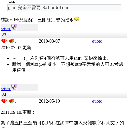
caleb
gcin 完全不需要 %chardef end
感謝caleb兄提醒，已刪除冗贅的指令
winlin
23
2010-03-07
quote
0
0
2010.03.07.更新：
～！（）左列這4個符號可以用shift+某鍵來輸出。
新增一個純big5的版本，不想被utf8字元煩的人可以考慮
用這個
winlin
24
2012-05-19
quote
0
0
2011.09.18.更新：
為了讓五四三倉頡可以順利在詞庫中加入夾雜數字和英文字的