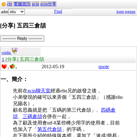
cht
電腦資訊
gcin
gcin分享
Find
adm
login
register
[分享] 五四三倉頡
----------- Reply -----------
winlin
1
[分享] 五四三倉頡
2012-05-19
quote
2
0
一、簡介：
先前在
gcin聊天室
經過eliu兄的啟發之後，
小弟發現的確可以來弄個「五四三倉頡」（感謝eliu
兄賜名）。
顧名思義就是把「五碼的第三代倉頡」、
四碼倉
頡
、
三碼倉頡
合併在一起，
為了顧及使用會utf-8某些稀少用字的使用者，目前
也加入了「
第五代倉頡
」的字碼，
在下面所介紹的特殊版本裡，還加了「速成/簡易」