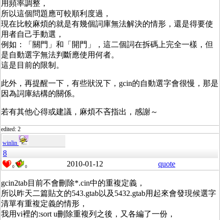
用頻率調整，
所以這個問題應可較順利度過，
現在比較麻煩的就是有幾個詞庫無法解決的情形，還是得要使
用者自己手動選，
例如：「關門」和「開門」，這二個詞在拆碼上完全一樣，但
是自動選字無法判斷應使用何者。
這是目前的限制。
此外，再提醒一下，有些狀況下，gcin的自動選字會很慢，那是
因為詞庫結構的關係。
若有其他心得或建議，麻煩不吝指出，感謝～
edited: 2
winlin
8
2010-01-12
quote
0
0
gcin2tab目前不會刪除*.cin中的重複定義，
所以昨天二篇貼文的543.gtab以及5432.gtab用起來會發現候選字
清單有重複定義的情形，
我用vi裡的:sort u刪除重複列之後，又各編了一份，