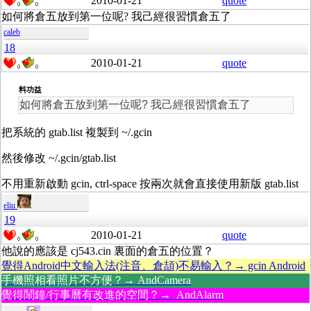
2010-01-21
quote
0
0
如何將倉五放到第一位呢? 我己經很習慣倉五了
caleb
18
2010-01-21
quote
0
0
料功益
如何將倉五放到第一位呢? 我己經很習慣倉五了
把系統的 gtab.list 複製到 ~/.gcin
然後修改 ~/.gcin/gtab.list
不用重新啟動 gcin, ctrl-space 按兩次就會直接使用新版 gtab.list
eliu
19
2010-01-21
quote
0
0
他說的應該是 cj543.cin 裏面的倉五的位置？
覺得Android中文輸入法(注音、倉頡)不易輸入？→ gcin Android
手機照相看照片不方便？→ AndCamera
覺得鬧鐘/行事曆有改進的空間？→ AndAlarm