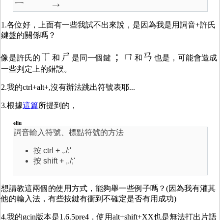
ㄧ˙ →
1.各位好，上面有一些我試不出來說，是因為我是用詞音+許氏
鍵盤的關係嗎？
ㄒ
ㄕ
；ㄇ
ㄢ
像是許氏的
和
是同一個鍵
和
也是，可能會造成
一些判定上的錯誤。
2.我的ctrl+alt+,沒有辦法跳出符號表耶...
3.根據
這篇
所提到的，
eliu
詞音輸入符號、標點符號的方法
按 ctrl + ,./;'
按 shift + ,./;'
想請教這兩個的使用方式，能夠舉一些例子嗎？(因為我有灌其
他的輸入法，有些按鍵有衝到不確定是否有用成功)
4.我的gcin版本是1.6.5pre4，使用alt+shift+XX也是無法打出片語