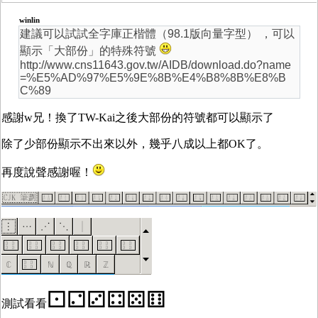
winlin
建議可以試試全字庫正楷體（98.1版向量字型） ，可以
顯示「大部份」的特殊符號
http://www.cns11643.gov.tw/AIDB/download.do?name
=%E5%AD%97%E5%9E%8B%E4%B8%8B%E8%B
C%89
感謝w兄！換了TW-Kai之後大部份的符號都可以顯示了
除了少部份顯示不出來以外，幾乎八成以上都OK了。
再度說聲感謝喔！
⚀⚁⚂⚃⚄⚅
測試看看