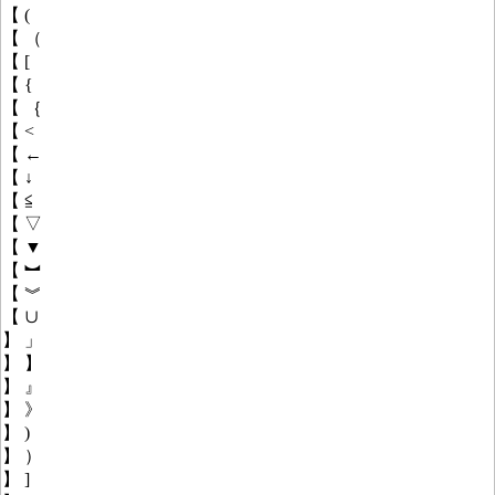
【 (
【 （
【 [
【 {
【 ｛
【 <
【 ←
【 ↓
【 ≦
【 ▽
【 ▼
【 ︼
【 ︾
【 ∪
】 」
】 】
】 』
】 》
】 )
】 ）
】 ]