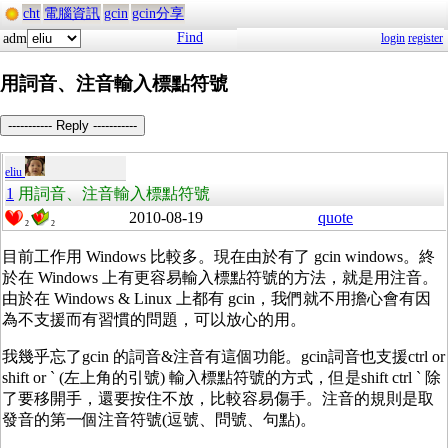
cht
電腦資訊
gcin
gcin分享
Find
adm
login
register
用詞音、注音輸入標點符號
----------- Reply -----------
eliu
1
用詞音、注音輸入標點符號
2010-08-19
quote
2
2
目前工作用 Windows 比較多。現在由於有了 gcin windows。終
於在 Windows 上有更容易輸入標點符號的方法，就是用注音。
由於在 Windows & Linux 上都有 gcin，我們就不用擔心會有因
為不支援而有習慣的問題，可以放心的用。
我幾乎忘了gcin 的詞音&注音有這個功能。gcin詞音也支援ctrl or
shift or ` (左上角的引號) 輸入標點符號的方式，但是shift ctrl ` 除
了要移開手，還要按住不放，比較容易傷手。注音的規則是取
發音的第一個注音符號(逗號、問號、句點)。