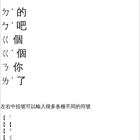
ㄉ
˙ 的
ㄅ
˙ 吧
ㄍ 個
ㄍ
˙ 個
ㄋ 你
ㄌ
˙
了
左右中括號可以輸入很多各種不同的符號
【 「
【 【
【 『
【 《