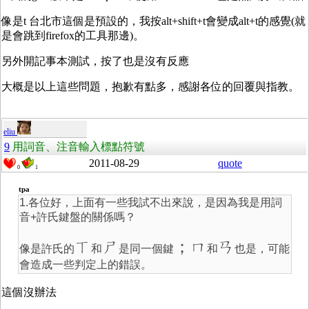
像是t 台北市這個是預設的，我按alt+shift+t會變成alt+t的感覺(就
是會跳到firefox的工具那邊)。
另外開記事本測試，按了也是沒有反應
大概是以上這些問題，抱歉有點多，感謝各位的回覆與指教。
eliu
9
用詞音、注音輸入標點符號
2011-08-29
quote
0
1
tpa
1.各位好，上面有一些我試不出來說，是因為我是用詞
音+許氏鍵盤的關係嗎？
ㄒ
ㄕ
；ㄇ
ㄢ
像是許氏的
和
是同一個鍵
和
也是，可能
會造成一些判定上的錯誤。
這個沒辦法