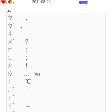
2011-08-29
quote
0
0
eliu
ㄉ ，
ㄉˋ 、
ㄐ 。
ㄨ˙ ？
ㄇ ：
ㄈ ；
ㄊ ！
ㄌ …
(略)
ㄒ ℃
ㄕ˙ ↑
ㄒ˙ ↓
ㄗ˙ ←