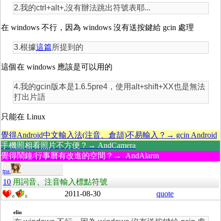
2.我的ctrl+alt+,沒有辦法跳出符號表耶...
在 windows 不行，因為 windows 沒有送按鍵給 gcin 處理
3.根據
這篇
所提到的
這個在 windows 應該是可以用的
4.我的gcin版本是1.6.5pre4，使用alt+shift+XX也是無法
打出片語
只能在 Linux
覺得Android中文輸入法(注音、倉頡)不易輸入？→ gcin Android
手機照相看照片不方便？→ AndCamera
覺得鬧鐘/行事曆有改進的空間？→ AndAlarm
tpa
10
用詞音、注音輸入標點符號
2011-08-30
quote
0
0
eliu