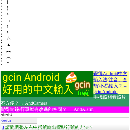
】 }
】 ｝
】 >
】 →
】 ↑
】 ≧
】 △
】 ▲
】 ︻
】 ︽
】 ∩
覺得Android中文
輸入法(注音、倉
頡)不易輸入？→
gcin Android
手機照相看照片
不方便？→ AndCamera
覺得鬧鐘/行事曆有改進的空間？→ AndAlarm
edited: 4
dowba
3
請問調整左右中括號輸出標點符號的方法？