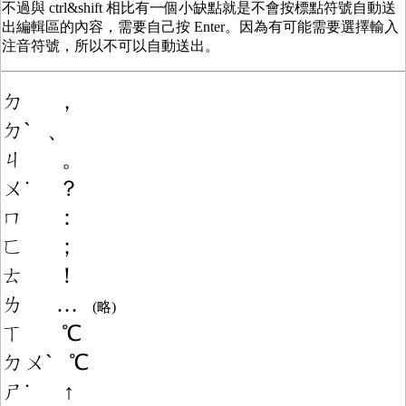
不過與 ctrl&shift 相比有一個小缺點就是不會按標點符號自動送
出編輯區的內容，需要自己按 Enter。因為有可能需要選擇輸入
注音符號，所以不可以自動送出。
ㄉ ，
ㄉˋ 、
ㄐ 。
ㄨ˙ ？
ㄇ ：
ㄈ ；
ㄊ ！
ㄌ …
(略)
ㄒ ℃
ㄉㄨ
ˋ
℃
ㄕ˙ ↑