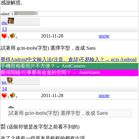
感謝解惑。
edited: 1
eliu
13
2011-11-28
quote
0
0
試著用 gcin-tools(字型) 選擇字型，改成 Sans
覺得Android中文輸入法(注音、倉頡)不易輸入？→ gcin Android
手機照相看照片不方便？→ AndCamera
覺得鬧鐘/行事曆有改進的空間？→ AndAlarm
tpa
14
2011-11-28
quote
0
0
eliu
試著用 gcin-tools(字型) 選擇字型，改成 Sans
㍿ (這個符號是改字型之前看不到的)
改了之後有一些原本是框框的都有出現，