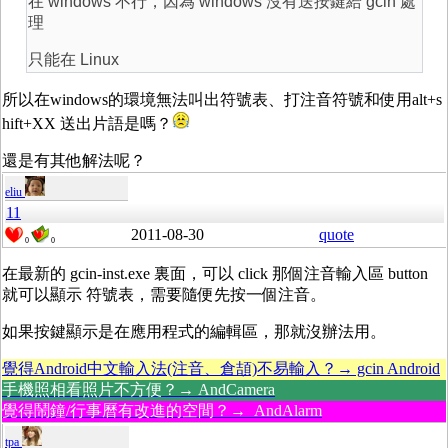
在 windows 不行，因為 windows 沒有送按鍵給 gcin 處
理
只能在 Linux
所以在windows的環境無法叫出符號表、打注音符號和使用alt+s
hift+XX 送出片語是嗎？
還是有其他解法呢？
eliu
11
2011-08-30
quote
0
0
在最新的 gcin-inst.exe 裏面，可以 click 那個注音輸入區 button
就可以顯示 符號表，需要隨便先按一個注音。
如果按鍵顯示是在應用程式的編輯區，那就沒辦法用。
覺得Android中文輸入法(注音、倉頡)不易輸入？→ gcin Android
手機照相看照片不方便？→ AndCamera
覺得鬧鐘/行事曆有改進的空間？→ AndAlarm
tpa