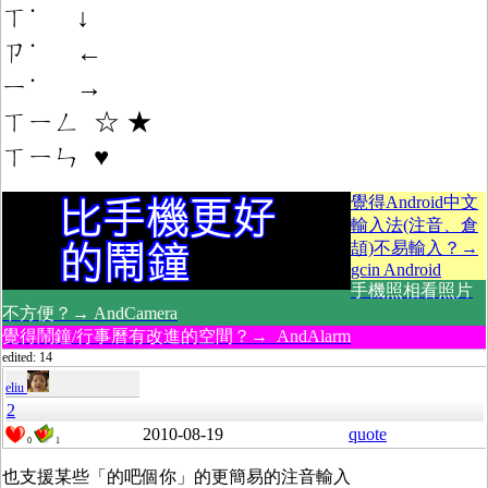
ㄒ˙ ↓
ㄗ˙ ←
ㄧ˙ →
ㄒㄧㄥ ☆ ★
ㄒㄧㄣ ♥
覺得Android中文
輸入法(注音、倉
頡)不易輸入？→
gcin Android
手機照相看照片
不方便？→ AndCamera
覺得鬧鐘/行事曆有改進的空間？→ AndAlarm
edited: 14
eliu
2
2010-08-19
quote
0
1
也支援某些「的吧個你」的更簡易的注音輸入