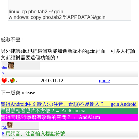
linux: cp pho.tab2 ~/.gcin
windows: copy pho.tab2 %APPDATA%\gcin
感激不盡！
另外建議eliu也把這個功能加進新版本的gcin裡面，可多人打論
文都絕對需要這個功能的！
eliu
7
2010-11-12
quote
0
0
下一版會 release
覺得Android中文輸入法(注音、倉頡)不易輸入？→ gcin Android
手機照相看照片不方便？→ AndCamera
覺得鬧鐘/行事曆有改進的空間？→ AndAlarm
tpa
8
用詞音、注音輸入標點符號