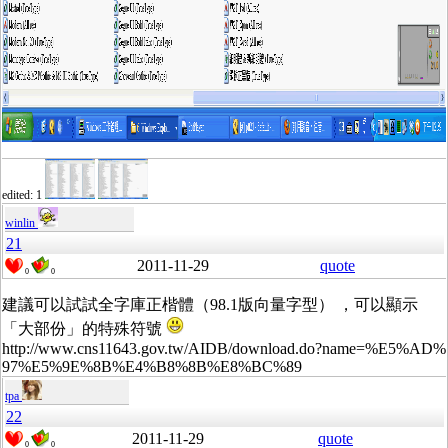
edited: 1
winlin
21
2011-11-29
quote
0
0
建議可以試試全字庫正楷體（98.1版向量字型） ，可以顯示
「大部份」的特殊符號
http://www.cns11643.gov.tw/AIDB/download.do?name=%E5%AD%
97%E5%9E%8B%E4%B8%8B%E8%BC%89
tpa
22
2011-11-29
quote
0
0