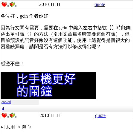
2010-11-11
quote
0
0
各位好，gcin 作者你好
因為行文間有需要，需要在 gcin 中鍵入左右中括號【】時能夠
跳出單引號〈〉的方法（引用文章篇名時需要這個符號），但
目前預設的詞音好像沒有這個功能，使用上總覺得是個很大的
困難缺漏處，請問是否有方法可以修改得出呢？
感激不盡！
coolcd
4
2010-11-11
quote
0
0
可以用 `< 與 `>