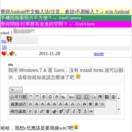
覺得Android中文輸入法(注音、倉頡)不易輸入？→ gcin Android
手機照相看照片不方便？→ AndCamera
覺得鬧鐘/行事曆有改進的空間？→ AndAlarm
edited: 1
tpa
16
2011-11-28
quote
0
0
eliu
我用 Windows 7 & 選 Sans，沒有 install fonts 就可以顯
示，這樣你就知道該怎麼做了吧
哈哈，我想e兄應該是要我換win7吧