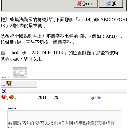
把那些無法顯示的符號貼到下面那個「abcdefghijk ABCDEFGHI
JK」欄位內的最左側，
然後把滑鼠點到左上方那個字型名稱的欄位（例如：Arial），
按鍵盤↓鍵一直往下切換一個個字型，
當「abcdefghijk ABCDEFGHIJK」的位置能顯示那些符號時，
就表示該字型可以用。
edited: 1
tpa
20
2011-11-29
quote
0
0
winlin
有個取巧的作法可以找出XP有哪些字型能顯示這些符