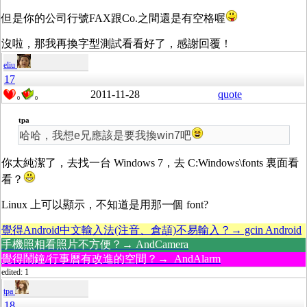
但是你的公司行號FAX跟Co.之間還是有空格喔
沒啦，那我再換字型測試看看好了，感謝回覆！
eliu
17
2011-11-28
quote
0
0
tpa
哈哈，我想e兄應該是要我換win7吧
你太純潔了，去找一台 Windows 7，去 C:Windows\fonts 裏面看
看？
Linux 上可以顯示，不知道是用那一個 font?
覺得Android中文輸入法(注音、倉頡)不易輸入？→ gcin Android
手機照相看照片不方便？→ AndCamera
覺得鬧鐘/行事曆有改進的空間？→ AndAlarm
edited: 1
tpa
18