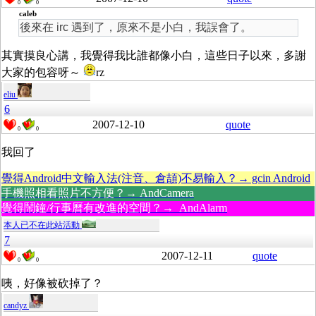
0
0
caleb
後來在 irc 遇到了，原來不是小白，我誤會了。
其實摸良心講，我覺得我比誰都像小白，這些日子以來，多謝
大家的包容呀～
rz
eliu
6
2007-12-10
quote
0
0
我回了
覺得Android中文輸入法(注音、倉頡)不易輸入？→ gcin Android
手機照相看照片不方便？→ AndCamera
覺得鬧鐘/行事曆有改進的空間？→ AndAlarm
本人已不在此站活動
7
2007-12-11
quote
0
0
咦，好像被砍掉了？
candyz