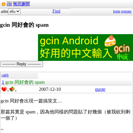
cht
無忌趣聞
Find
adm
login
register
gcin 同好會的 spam
----------- Reply -----------
caleb
1
gcin 同好會的 spam
2007-12-10
quote
0
0
gcin 同好會出現一篇搞笑文…
那篇其實是 spam，因為他同樣的問題貼了好幾個（被我砍到剩
一個了）
--