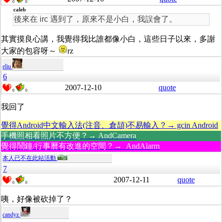
0
0
caleb
後來在 irc 遇到了，原來不是小白，我誤會了。
其實摸良心講，我覺得我比誰都像小白，這些日子以來，多謝
大家的包容呀～
rz
eliu
6
2007-12-10
quote
0
0
我回了
覺得Android中文輸入法(注音、倉頡)不易輸入？→ gcin Android
手機照相看照片不方便？→ AndCamera
覺得鬧鐘/行事曆有改進的空間？→ AndAlarm
本人已不在此站活動
7
2007-12-11
quote
0
0
咦，好像被砍掉了？
candyz