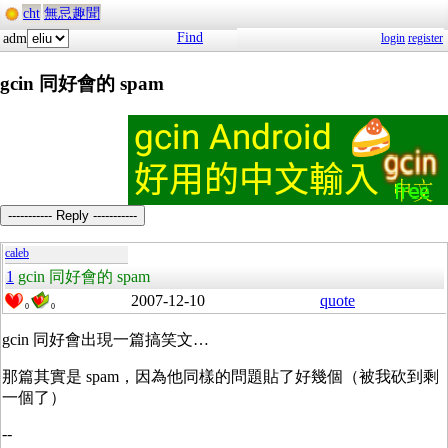
cht
無忌趣聞
Find
adm
login
register
gcin 同好會的 spam
----------- Reply -----------
caleb
1
gcin 同好會的 spam
2007-12-10
quote
0
0
gcin 同好會出現一篇搞笑文…
那篇其實是 spam，因為他同樣的問題貼了好幾個（被我砍到剩
一個了）
--