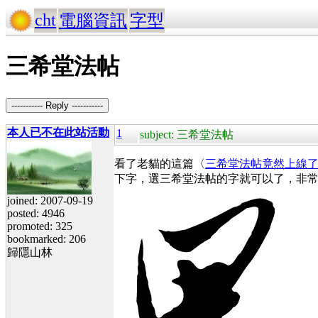
cht
電腦資訊
字型
三希堂法帖
----------- Reply -----------
本人已不在此站活動
1
subject: 三希堂法帖
看了老貓的這篇〈
三希堂法帖竟然上線
下字，選三希堂法帖的字就可以了，非
joined: 2007-09-19
posted: 4946
promoted: 325
bookmarked: 206
歸隱山林