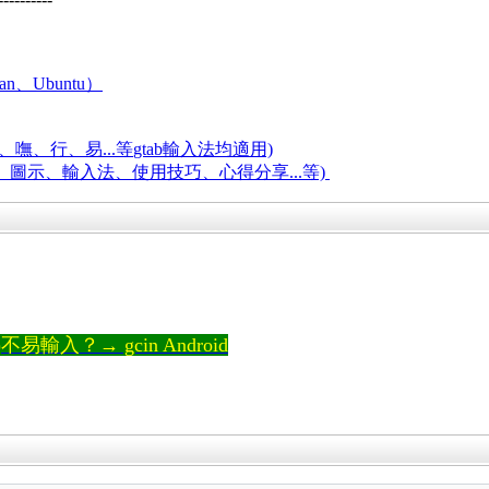
an、Ubuntu）
嘸、行、易...等
gtab輸入法均適用)
題、圖示、輸入法、使用技巧、心得分享...等)
輸入？→ gcin Android