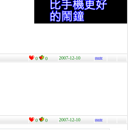
2007-12-10
quote
0
0
2007-12-10
quote
0
0