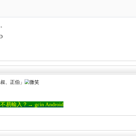
的。
D
正叔、正伯」
輸入？→ gcin Android