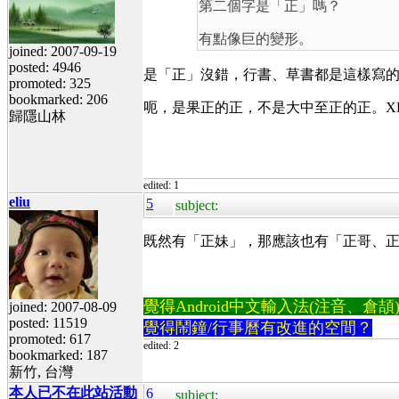
第二個字是「正」嗎？
有點像巨的變形。
joined: 2007-09-19
posted: 4946
是「正」沒錯，行書、草書都是這樣寫
promoted: 325
bookmarked: 206
呃，是果正的正，不是大中至正的正。X
歸隱山林
edited: 1
eliu
5
subject:
既然有「正妹」，那應該也有「正哥、
覺得Android中文輸入法(注音、倉頡)不易
joined: 2007-08-09
posted: 11519
覺得鬧鐘/行事曆有改進的空間？
promoted: 617
edited: 2
bookmarked: 187
新竹, 台灣
本人已不在此站活動
6
subject: