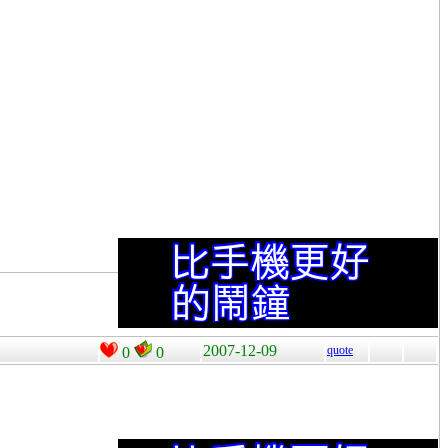
2007-12-09
quote
0
0