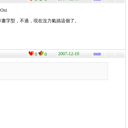
rz
草書字型，不過，現在沒力氣搞這個了。
2007-12-10
quote
0
0
：