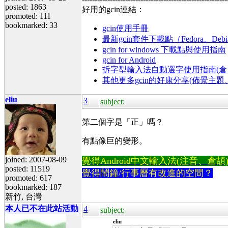
posted: 1863
好用的gcin連結：
promoted: 111
bookmarked: 33
gcin使用手冊
最新gcin套件下載點（Fedora、Debi
gcin for windows 下載點與使用指南
gcin for Android
拆字型輸入法自動選字使用指南(倉、
其他更多gcin的好康分享(佈景主
eliu
3
subject:
第二個字是「正」嗎？
有點像巨的變形。
joined: 2007-08-09
覺得Android中文輸入法(注音、倉頡)不易
posted: 11519
覺得鬧鐘/行事曆有改進的空間？
promoted: 617
bookmarked: 187
新竹, 台灣
本人已不在此站活動
4
subject:
eliu