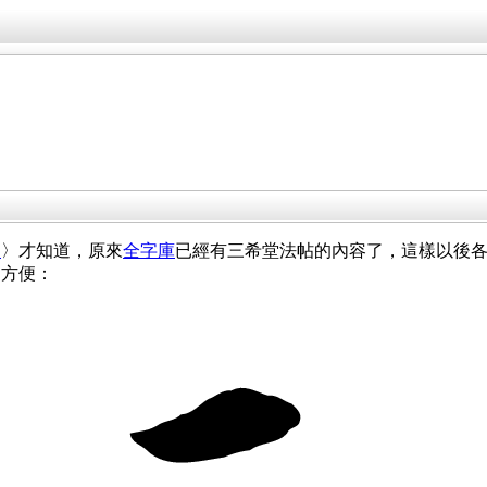
了
〉才知道，原來
全字庫
已經有三希堂法帖的內容了，這樣以後
常方便：