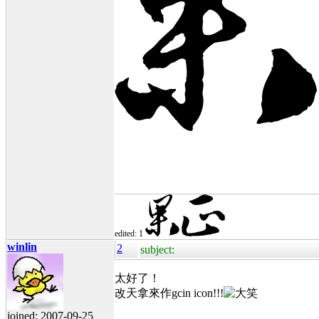
edited: 1
winlin
2
subject:
太好了！
改天拿來作gcin icon!!!
joined: 2007-09-25
---------------------------------------------------------