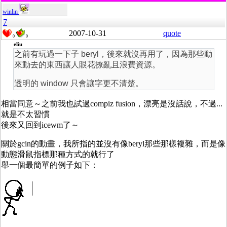
winlin
7
2007-10-31
quote
0
0
eliu
之前有玩過一下子 beryl，後來就沒再用了，因為那些動
來動去的東西讓人眼花撩亂且浪費資源。
透明的 window 只會讓字更不清楚。
相當同意～之前我也試過compiz fusion，漂亮是沒話說，不過...
就是不太習慣
後來又回到icewm了～
關於gcin的動畫，我所指的並沒有像beryl那些那樣複雜，而是像
動態滑鼠指標那種方式的就行了
舉一個最簡單的例子如下：