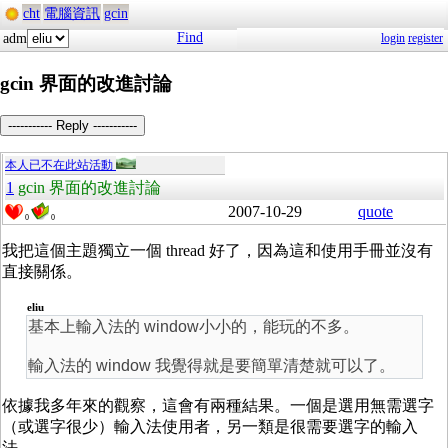
cht
電腦資訊
gcin
Find
adm
login
register
gcin 界面的改進討論
----------- Reply -----------
本人已不在此站活動
1
gcin 界面的改進討論
2007-10-29
quote
0
0
我把這個主題獨立一個 thread 好了，因為這和使用手冊並沒有
直接關係。
eliu
基本上輸入法的 window小小的，能玩的不多。
輸入法的 window 我覺得就是要簡單清楚就可以了。
依據我多年來的觀察，這會有兩種結果。一個是選用無需選字
（或選字很少）輸入法使用者，另一類是很需要選字的輸入
法。