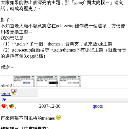
大家如果能做出個漂亮的主題，那「gcin介面太簡樸～」這句
話，就成為歷史了～
對了～
不知道老大願不願意將它在gcin-setup裡作成一個選項，方便使
用者更換主題～
我的想法是：
（1）~/.gcin下多一個「themes」資料夾，拿來放gtk主題
（2）gcin-setup自動搜尋~/.gcin/themes下有哪些主題（就像發音
的選擇有個3.ogg那樣）
感謝～
edited: 3
winlin
26
2007-12-30
quote
0
0
再來兩張不同風格的themes
修改後三（牛皮紙風格）