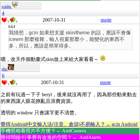
winlin
4
2007-10-31
quote
0
0
LGJ
我猜想，gcin 如果想支援 skin/theme 的話，應該不會像
icewm 那麼複雜，輸入視窗那麼小，能變化的東西不
多，所以，應該是簡單得多。
嗯，改天作個動畫式skin放上來給大家看看～
eliu
6
2007-10-31
quote
0
0
之前有玩過一下子 beryl，後來就沒再用了，因為那些動來動去
的東西讓人眼花撩亂且浪費資源。
透明的 window 只會讓字更不清楚。
覺得Android中文輸入法(注音、倉頡)不易輸入？→ gcin Android
手機照相看照片不方便？→ AndCamera
覺得鬧鐘/行事曆有改進的空間？→ AndAlarm