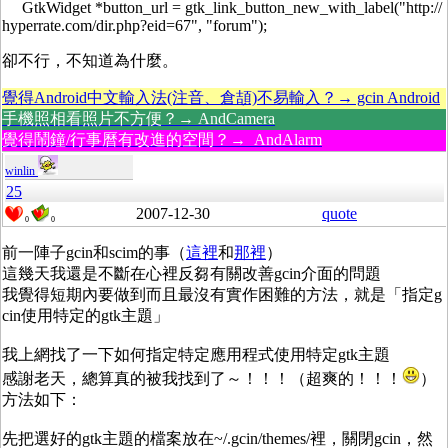
GtkWidget *button_url = gtk_link_button_new_with_label("http://
hyperrate.com/dir.php?eid=67", "forum");
卻不行，不知道為什麼。
覺得Android中文輸入法(注音、倉頡)不易輸入？→ gcin Android
手機照相看照片不方便？→ AndCamera
覺得鬧鐘/行事曆有改進的空間？→ AndAlarm
winlin
25
2007-12-30
quote
0
0
前一陣子gcin和scim的事（
這裡
和
那裡
）
這幾天我還是不斷在心裡反芻有關改善gcin介面的問題
我覺得短期內要做到而且最沒有實作困難的方法，就是「指定g
cin使用特定的gtk主題」
我上網找了一下如何指定特定應用程式使用特定gtk主題
感謝老天，總算真的被我找到了～！！！（超爽的！！！
）
方法如下：
先把選好的gtk主題的檔案放在~/.gcin/themes/裡，關閉gcin，然