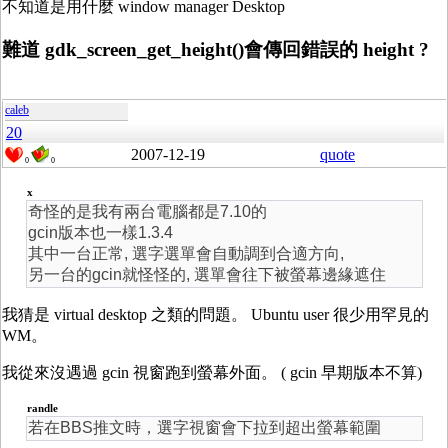
不知道是用什麼 window manager Desktop
難道 gdk_screen_get_height()會傳回錯誤的 height ?
caleb
20
2007-12-19
quote
0
0
x
奇怪的是我有兩台電腦都是7.10的
gcin版本也一樣1.3.4
其中一台正常, 選字選單會自動調到合適方向,
另一台的gcin就怪怪的, 選單會往下被螢幕邊緣遮住
我猜是 virtual desktop 之類的問題。 Ubuntu user 很少用罕見的
WM。
我從來沒遇過 gcin 視窗跑到螢幕外面。 ( gcin 早期版本不算)
randle
若在BBS推文時，選字視窗會下拉到超出螢幕範圍