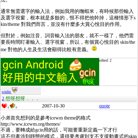
通常無需選字的輸入法，例如我用的嘸蝦米，有時候那些輸入
及選字視窗，根本就是多餘的，恨不得把他幹掉，這種情形下s
kin/theme 對我們而言，並沒有什麼多大賞心悅目的作用。
但對於，例如注音、詞音輸入法的朋友，就不一樣了，他們需
要長時間盯著輸入、選字視窗，所以，有個賞心悅目的 skin/the
me 對他的人生及生活會顯得比較有意義。
edited: 2
winlin
2
想呀想呀．．．
2007-10-30
quote
0
0
小弟首先想到的是參考icewm theme的格式
http://www.icewm.org/themes/
不過，要轉成給gcin用的話，可能要重新定義一下才行
這不但牽涉到靜態的模式，還得要考慮到支不支援動畫式的skin