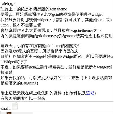
caleb兄～
理論上，的確是有簡易版的gcin theme
要看gcin原始碼或問作者老大gcin的視窗是使用哪些widget
我們只要針對那幾個widget下手設計就可以了，其他如scroll或b
utton，根本不需要去管
會想麻煩作者老大弄個選項，並且放在~/.gcin/themes之下
為的就是這個精簡的gtk theme不好給gnome或其他應用程式使用
這幾天，小的有在讀有關gtk theme的相關文件
因為沒gtk程式的基礎，所以看起來有點吃力
目前粗略知道所有widget都是由GtkWidget而來，所以只要設好G
tkWidget就行了
不過，如果要將gcin主題作得精美些，最好還是把所有widget都
搞清楚
如果要快的話，可以找別人做好的theme來改（上面幾張貼圖都
是這麼來的Laughing）
附上這幾天我在網上收集到的資料（如附件以及
這裡
）
有興趣的朋友可以一起來
edited: 1