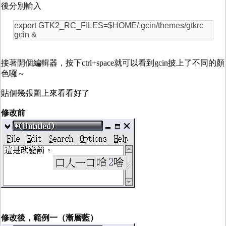
後分別輸入
export GTK2_RC_FILES=$HOME/.gcin/themes/gtkrc
gcin &
接著開個編輯器，按下ctrl+space就可以看到gcin披上了不同的顏
色囉～
貼個幾張圖上來看看好了
修改前
修改後，範例一（漸層藍）