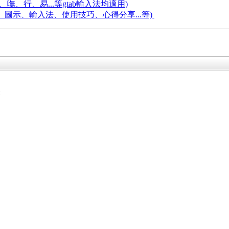
嘸、行、易...等
gtab輸入法均適用)
題、圖示、輸入法、使用技巧、心得分享...等)
齊