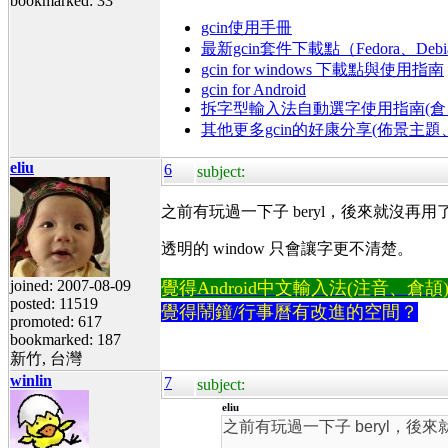
bookmarked: 33
gcin使用手冊
最新gcin套件下載點（Fedora、Debi
gcin for windows 下載點與使用指南
gcin for Android
拆字型輸入法自動選字使用指南(倉、
其他更多gcin的好康分享(佈景主
eliu
6
subject:
之前有玩過一下子 beryl，後來就沒
透明的 window 只會讓字更不清楚。
joined: 2007-08-09
覺得Android中文輸入法(注音、倉頡)不易
posted: 11519
覺得鬧鐘/行事曆有改進的空間？
promoted: 617
bookmarked: 187
新竹, 台灣
winlin
7
subject:
eliu
之前有玩過一下子 beryl，