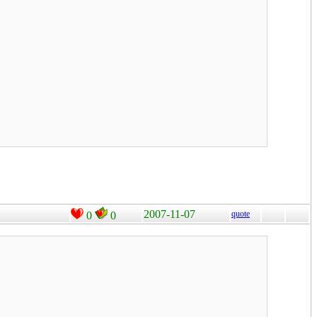
2007-11-07
quote
0
0