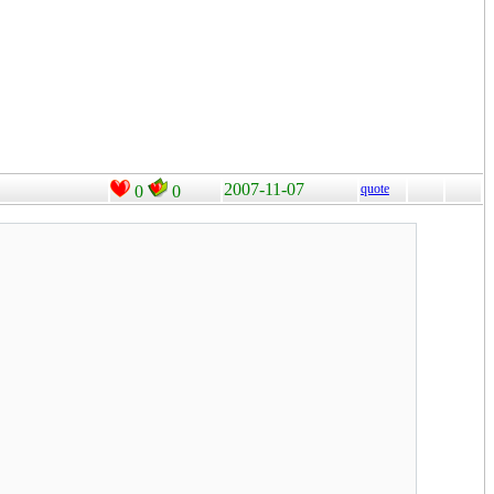
2007-11-07
quote
0
0