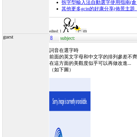
拆字型輸入法自動選字使用指南(倉、
其他更多gcin的好康分享(佈景主
edited: 1
guest
8
subject:
詞音在選字時
前面的英文字母和中文字的排列參差不
在這方面的美觀度似乎可以再做改進...
（如下圖）