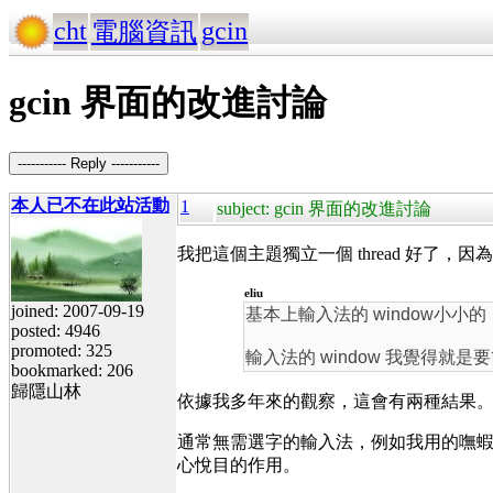
cht
gcin
電腦資訊
gcin 界面的改進討論
----------- Reply -----------
本人已不在此站活動
1
subject: gcin 界面的改進討論
我把這個主題獨立一個 thread 好了
eliu
joined: 2007-09-19
基本上輸入法的 window小小
posted: 4946
promoted: 325
輸入法的 window 我覺得就
bookmarked: 206
歸隱山林
依據我多年來的觀察，這會有兩種結果
通常無需選字的輸入法，例如我用的嘸蝦米
心悅目的作用。