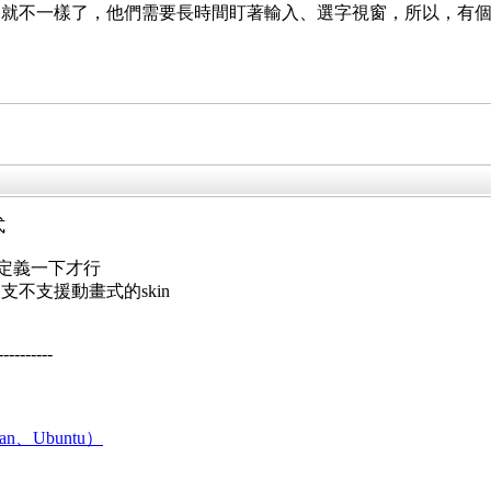
不一樣了，他們需要長時間盯著輸入、選字視窗，所以，有個賞心悅目
式
新定義一下才行
不支援動畫式的skin
----------
an、Ubuntu）