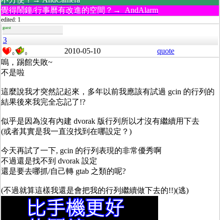
覺得鬧鐘/行事曆有改進的空間？→ AndAlarm
edited: 1
guest
3
2010-05-10
quote
0
0
嗚，踢館失敗~
不是啦
這麼說我才突然記起來，多年以前我應該有試過 gcin 的行列的
結果後來我完全忘記了!?
似乎是因為沒有內建 dvorak 版行列所以才沒有繼續用下去
(或者其實是我一直沒找到在哪設定？)
今天再試了一下, gcin 的行列表現的非常優秀啊
不過還是找不到 dvorak 設定
還是要去哪抓/自己轉 gtab 之類的呢?
(不過就算這樣我還是會把我的行列繼續做下去的!!)(逃)