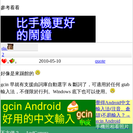
參考看看
eliu
2
2010-05-10
quote
0
0
好像是來踢館的
gcin 早就有支援由詞庫自動選字 & 斷詞了，可適用於任何 gtab
輸入法，不僅限於行列。Windows 底下也可以使用。
覺得Android中文
輸入法(注音、倉
頡)不易輸入？→
gcin Android
手機照相看照片
不方便？→ AndCamera