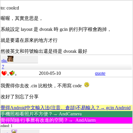
to: coolcd
喔喔，其實意思是，
系統設定 layout 是 dvorak 時 gcin 的行列字根會跑掉，
就是要還在原來的地方才行
然後英文和符號輸出還是得是 dvorak 最好
eliu
7
2010-05-10
quote
0
0
我覺得你去改 .cin 比較快，不用寫 code
改好了別忘了分享
覺得Android中文輸入法(注音、倉頡)不易輸入？→ gcin Android
手機照相看照片不方便？→ AndCamera
覺得鬧鐘/行事曆有改進的空間？→ AndAlarm
edited: 1