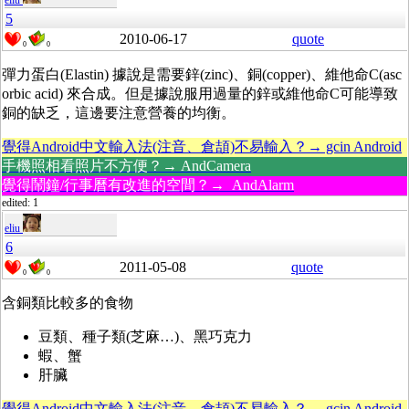
eliu
5
2010-06-17
quote
0
0
彈力蛋白(Elastin) 據說是需要鋅(zinc)、銅(copper)、維他命C(asc
orbic acid) 來合成。但是據說服用過量的鋅或維他命C可能導致
銅的缺乏，這邊要注意營養的均衡。
覺得Android中文輸入法(注音、倉頡)不易輸入？→ gcin Android
手機照相看照片不方便？→ AndCamera
覺得鬧鐘/行事曆有改進的空間？→ AndAlarm
edited: 1
eliu
6
2011-05-08
quote
0
0
含銅類比較多的食物
豆類、種子類(芝麻…)、黑巧克力
蝦、蟹
肝臟
覺得Android中文輸入法(注音、倉頡)不易輸入？→ gcin Android