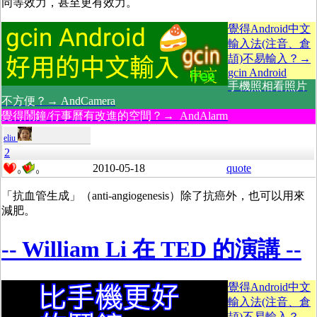
同等效力，甚至更有效力。
覺得Android中文
輸入法(注音、倉
頡)不易輸入？→
gcin Android
手機照相看照片
不方便？→ AndCamera
覺得鬧鐘/行事曆有改進的空間？→ AndAlarm
eliu
2
2010-05-18
quote
0
0
「抗血管生成」（anti-angiogenesis）除了抗癌外，也可以用來
減肥。
-- William Li 在 TED 的演講 --
覺得Android中文
輸入法(注音、倉
頡)不易輸入？→