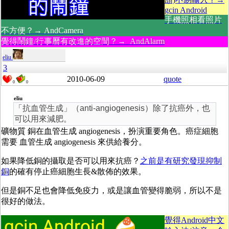
gcin Android
手機照相看照片
不方便？→ AndCamera
覺得鬧鐘/行事曆有改進的空間？→ AndAlarm
eliu
3
2010-06-09
quote
0
0
eliu
「抗血管生成」（anti-angiogenesis）除了抗癌外，也
可以用來減肥。
礦物質 銅在血管生成 angiogenesis，扮演重要角色。癌症細胞
需要 血管生成 angiogenesis 來供給養分。
如果降低銅的攝取是否可以用來抗癌？
之前是有研究發現抑制
銅
的確有停止癌細胞生長&散佈的效果。
但是銅不足也會降低免疫力，或是讓血管變得脆弱，所以不是
很好的做法。
覺得Android中文