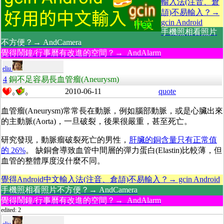
輸入法(注音、倉
頡)不易輸入？→
gcin Android
手機照相看照片
不方便？→ AndCamera
覺得鬧鐘/行事曆有改進的空間？→ AndAlarm
eliu
4
銅不足容易長血管瘤(Aneurysm)
2010-06-11
quote
0
0
血管瘤(Aneurysm)常常長在動脈，例如腦部動脈，或是心臟出來
的主動脈(Aorta)，一旦破裂，後果很嚴重，甚至死亡。
研究發現，動脈瘤破裂死亡的男性，
肝臟的銅含量只有正常值
的 26%
。 缺銅會導致血管中間層的彈力蛋白(Elastin)比較薄，但
血管的整體厚度沒什麼不同。
覺得Android中文輸入法(注音、倉頡)不易輸入？→ gcin Android
手機照相看照片不方便？→ AndCamera
覺得鬧鐘/行事曆有改進的空間？→ AndAlarm
edited: 2