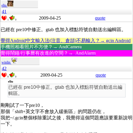
eliu
41
2009-04-25
quote
1
0
已經在 pre10中修正。gtab 也加入標點符號自動送出編輯區。
覺得Android中文輸入法(注音、倉頡)不易輸入？→ gcin Android
手機照相看照片不方便？→ AndCamera
覺得鬧鐘/行事曆有改進的空間？→ AndAlarm
winlin
42
2009-04-25
quote
0
0
eliu
已經在 pre10中修正。gtab 也加入標點符號自動送出編
輯區。
剛剛試了一下pre10，
那個「shift+英文字不會放入緩衝區」的問題仍在，
我把~/.gcin整個移除重試之後，我覺得這個問題應該要重新說明
一下。