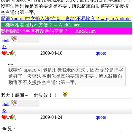
沒辦法區別你是真的要還是不要，所以辭庫自動選字不支援按
空白送出第一字。
覺得Android中文輸入法(注音、倉頡)不易輸入？→ gcin Android
手機照相看照片不方便？→ AndCamera
覺得鬧鐘/行事曆有改進的空間？→ AndAlarm
winlin
37
2009-04-10
quote
0
0
eliu
我猜你 space 可能是用嘸蝦米的方式，因為等於是把字
選好了，沒辦法區別你是真的要還是不要，所以辭庫自
動選字不支援按空白送出第一字。
老大！感謝～一針見效！！！
winlin
38
2009-04-24
quote
0
0
eliu兄：