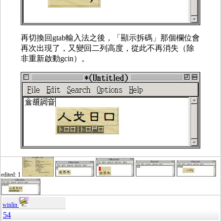
再切換回gtab輸入法之後，「顯示拆碼」那個欄位會
再次出現了，又變回二列高度，從此不再消失（除
非重新啟動gcin）。
edited: 1
winlin
54