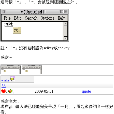
這時按「=」，「=」會被送到緩衝區之外，
註：「=」沒有被我設為selkey或endkey
感謝～
winlin
53
2009-05-31
quote
0
0
感謝老大，
現在gtab輸入法已經能完美呈現「一列」，看起來像詞音一樣好
看。