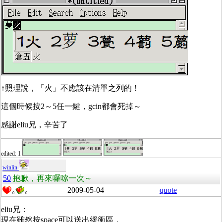
↑照理說，「火」不應該在清單之列的！
這個時候按2～5任一鍵，gcin都會死掉～
感謝eliu兄，辛苦了
edited: 1
winlin
50
抱歉，再來囉嗦一次～
2009-05-04
quote
0
0
eliu兄：
現在雖然按space可以送出緩衝區，