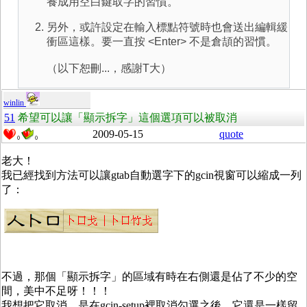
養成用空白鍵取字的習慣。
另外，或許設定在輸入標點符號時也會送出編輯緩
衝區這樣。要一直按 <Enter> 不是倉頡的習慣。
（以下恕刪...，感謝T大）
winlin
51
希望可以讓「顯示拆字」這個選項可以被取消
2009-05-15
quote
0
0
老大！
我已經找到方法可以讓gtab自動選字下的gcin視窗可以縮成一列
了：
不過，那個「顯示拆字」的區域有時在右側還是佔了不少的空
間，美中不足呀！！！
我想把它取消，是在gcin-setup裡取消勾選之後，它還是一樣留