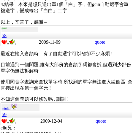
4.結果：本來是想只送出單1個「白」字，但gcin自動選字會重
複送字，變成輸出「白白」二字
以上，辛苦了，感謝～
guest
58
2009-11-09
quote
0
0
最近在輸入倉頡時，有了自動選字可以省卻不少麻煩 !
目前遇到一個問題,雖有大部份的倉頡字碼都會拆,但遇到少部份
單字仍無法拆解時
使用同音字查詢來查找單字時,所找到的單字無法進入緩衝區 ,會
直接出現在第一個字元 !
不知這個問題可以修改嗎 . 謝謝 !
winlin
59
2009-12-04
quote
0
0
eliu兄：