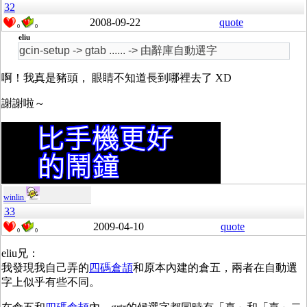
32
2008-09-22
quote
0
0
eliu
gcin-setup -> gtab ...... -> 由辭庫自動選字
啊！我真是豬頭， 眼睛不知道長到哪裡去了 XD
謝謝啦～
winlin
33
2009-04-10
quote
0
0
eliu兄：
我發現我自己弄的
四碼倉頡
和原本內建的倉五，兩者在自動選
字上似乎有些不同。