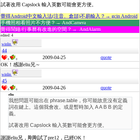
試著改用 Capslock 輸入英數可能會更方便。
覺得Android中文輸入法(注音、倉頡)不易輸入？→ gcin Android
手機照相看照片不方便？→ AndCamera
覺得鬧鐘/行事曆有改進的空間？→ AndAlarm
edited: 4
winlin
44
2009-04-25
quote
0
0
OK！感謝eliu兄～
winlin
45
2009-04-26
quote
0
0
eliu
我想問題可能出在 phrase.table，你可能故意沒有定義
詞在鍵上。這個我會改。或是暫時加入 A A B B 的定
義。
試著改用 Capslock 輸入英數可能會更方便。
謝謝eliu兄，剛剛試了pre12，已經OK！