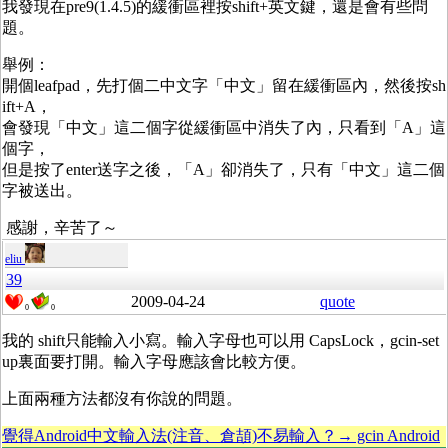
我發現在pre9(1.4.5)的緩衝區裡按shift+英文鍵，還是會有些問
題。
舉例：
開個leafpad，先打個二中文字「中文」留在緩衝區內，然後按sh
ift+A，
會發現「中文」這二個字從緩衝區中消失了內，只看到「A」這
個字，
但是按了enter送字之後，「A」卻消失了，只有「中文」這二個
字被送出。
感謝，辛苦了～
eliu
39
2009-04-24
quote
0
0
我的 shift只能輸入小寫。輸入字母也可以用 CapsLock，gcin-set
up裏面要打開。輸入字母應該會比較方便。
上面兩種方法都沒有你說的問題。
覺得Android中文輸入法(注音、倉頡)不易輸入？→ gcin Android