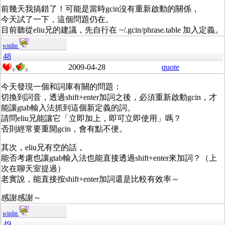
前幾天我搞錯了！可能是當時gcin沒有重新啟動的關係，
今天試了一下，這個問題仍在。
目前聽從eliu兄的建議，先自行在 ~/.gcin/phrase.table 加入定義。
winlin
48
2009-04-28
quote
0
0
今天發現一個和詞庫有關的問題：
切換到詞音，透過shift+enter加詞之後，必須重新啟動gcin，才
能讓gtab輸入法抓到這個新定義的詞。
請問eliu兄能讓它「立即加上，即可立即使用」嗎？
否則經常要重開gcin，會有點不便。
其次，eliu兄有空的話，
能否考慮也讓gtab輸入法也能直接透過shift+enter來加詞？（上
次在聊天室提過）
老實說，能直接按shift+enter加詞還是比較有效率～
感謝感謝～
winlin
49