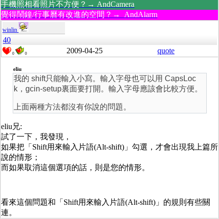
手機照相看照片不方便？→ AndCamera
覺得鬧鐘/行事曆有改進的空間？→ AndAlarm
winlin
40
2009-04-25
quote
0
0
eliu
我的 shift只能輸入小寫。輸入字母也可以用 CapsLoc
k，gcin-setup裏面要打開。輸入字母應該會比較方便。
上面兩種方法都沒有你說的問題。
eliu兄:
試了一下，我發現，
如果把「Shift用來輸入片語(Alt-shift)」勾選，才會出現我上篇所
說的情形；
而如果取消這個選項的話，則是您的情形。
看來這個問題和「Shift用來輸入片語(Alt-shift)」的規則有些關
連。