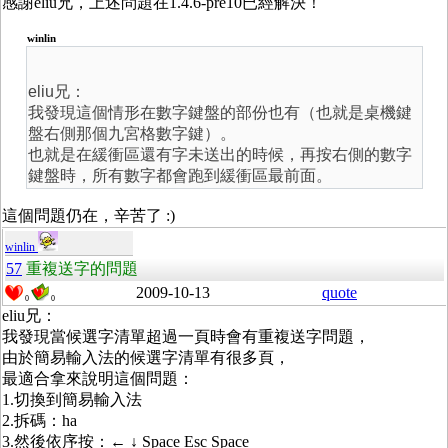
感謝eliu兄，上述問題在1.4.6-pre10已經解決！
winlin
eliu兄：
我發現這個情形在數字鍵盤的部份也有（也就是桌機鍵
盤右側那個九宮格數字鍵）。
也就是在緩衝區還有字未送出的時候，再按右側的數字
鍵盤時，所有數字都會跑到緩衝區最前面。
這個問題仍在，辛苦了 :)
winlin
57
重複送字的問題
2009-10-13
quote
0
0
eliu兄：
我發現當候選字清單超過一頁時會有重複送字問題，
由於簡易輸入法的候選字清單有很多頁，
最適合拿來說明這個問題：
1.切換到簡易輸入法
2.拆碼：ha
3.然後依序按：← ↓ Space Esc Space