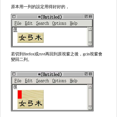
原本用一列的設定用得好好的，
若切到firefox或rxvt再回到原視窗之後，gcin視窗會
變回二列。