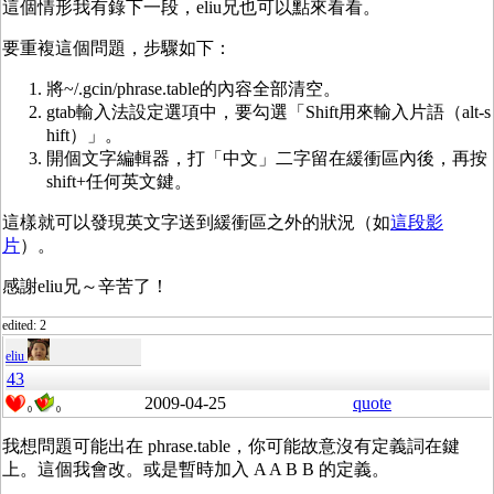
這個情形我有錄下一段，eliu兄也可以點來看看。
要重複這個問題，步驟如下：
將~/.gcin/phrase.table的內容全部清空。
gtab輸入法設定選項中，要勾選「Shift用來輸入片語（alt-s
hift）」。
開個文字編輯器，打「中文」二字留在緩衝區內後，再按
shift+任何英文鍵。
這樣就可以發現英文字送到緩衝區之外的狀況（如
這段影
片
）。
感謝eliu兄～辛苦了！
edited: 2
eliu
43
2009-04-25
quote
0
0
我想問題可能出在 phrase.table，你可能故意沒有定義詞在鍵
上。這個我會改。或是暫時加入 A A B B 的定義。