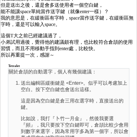
但是送出之後，還是會多送使用者一個空白鍵，
能不能讓space單純當作送字鍵（就像enter一樣）？
我的意思是，在緩衝區有字時，space當作送字鍵，在緩衝區無
字時，還是可以輸入space。
這個T大之前已經建議過了，
小弟試用過後，覺得他的建議頗有理，也比較符合倉頡的使用
習慣，而且不用移動手指到enter處，比較快。
所以再重提一次，感謝～
Tetralet
關於倉頡的自動選字，個人有幾個建議：
送出編輯區緩衝鍵是 <Enter>。似乎可以考慮加上
空白。按下空白鍵也會送出這樣。
這是因為空白鍵是倉三用在選字時，直接送出的
鍵。
比如說，我打『卜竹一月金』，然後我要選
『頻』，我只要按下空白鍵即可，倉頡比較少會用
到數字來選字，因為常用字多為第一個字，所以會