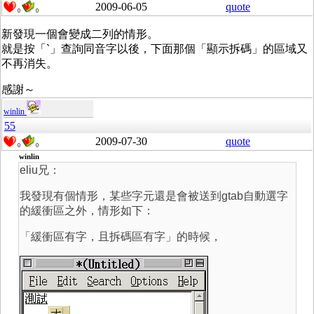
2009-06-05
quote
0
0
新發現一個會變成二列的情形。
就是按「`」查詢同音字以後，下面那個「顯示拆碼」的區域又
不再消失。
感謝～
winlin
55
2009-07-30
quote
0
0
winlin
eliu兄：
我發現有個情形，某些字元還是會被送到gtab自動選字
的緩衝區之外，情形如下：
「緩衝區有字，且拆碼區有字」的時候，