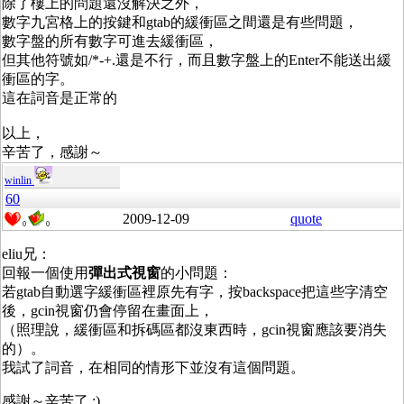
除了樓上的問題還沒解決之外，
數字九宮格上的按鍵和gtab的緩衝區之間還是有些問題，
數字盤的所有數字可進去緩衝區，
但其他符號如/*-+.還是不行，而且數字盤上的Enter不能送出緩
衝區的字。
這在詞音是正常的
以上，
辛苦了，感謝～
winlin
60
2009-12-09
quote
0
0
eliu兄：
回報一個使用
彈出式視窗
的小問題：
若gtab自動選字緩衝區裡原先有字，按backspace把這些字清空
後，gcin視窗仍會停留在畫面上，
（照理說，緩衝區和拆碼區都沒東西時，gcin視窗應該要消失
的）。
我試了詞音，在相同的情形下並沒有這個問題。
感謝～辛苦了 :)