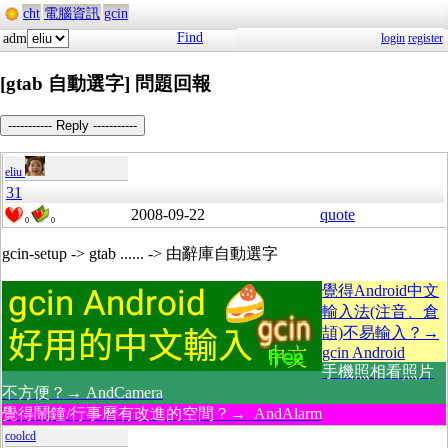
cht
電腦資訊
gcin
Find
adm
login
register
[gtab 自動選字] 問題回報
----------- Reply -----------
eliu
31
2008-09-22
quote
0
0
gcin-setup -> gtab ...... -> 由辭庫自動選字
覺得Android中文
輸入法(注音、倉
頡)不易輸入？→
gcin Android
手機照相看照片
不方便？→ AndCamera
覺得鬧鐘/行事曆有改進的空間？→ AndAlarm
coolcd