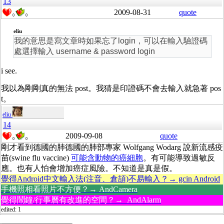
13
2009-08-31
quote
0
0
eliu
我的意思是寫文章時如果忘了login，可以在輸入驗證碼
處選擇輸入 username & password login
i see.
我以為剛剛真的無法 post。我猜是印證碼不會去輸入就急著 pos
t。
eliu
14
2009-09-08
quote
0
0
剛才看到德國的肺德國的肺部專家 Wolfgang Wodarg 說新流感疫
苗(swine flu vaccine)
可能含動物的癌細胞
。有可能導致過敏反
應。也有人怕會增加癌症風險。不知道是真是假。
覺得Android中文輸入法(注音、倉頡)不易輸入？→ gcin Android
手機照相看照片不方便？→ AndCamera
覺得鬧鐘/行事曆有改進的空間？→ AndAlarm
edited: 1