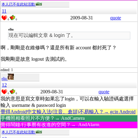
本人已不在此站活動
11
2009-08-31
quote
0
0
eliu
現在可以編輯文章 & login 了。
啊，剛剛是在維修嗎？還是所有新 account 都封死了？
我剛剛是故意 logout 去測試的。
edited: 1
eliu
12
2009-08-31
quote
0
0
我的意思是寫文章時如果忘了login，可以在輸入驗證碼處選擇
輸入 username & password login
覺得Android中文輸入法(注音、倉頡)不易輸入？→ gcin Android
手機照相看照片不方便？→ AndCamera
覺得鬧鐘/行事曆有改進的空間？→ AndAlarm
本人已不在此站活動