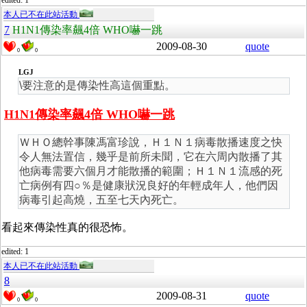
edited: 1
本人已不在此站活動
7
H1N1傳染率飆4倍 WHO嚇一跳
2009-08-30
quote
0
0
LGJ
\要注意的是傳染性高這個重點。
H1N1傳染率飆4倍 WHO嚇一跳
ＷＨＯ總幹事陳馮富珍說，Ｈ１Ｎ１病毒散播速度之快
令人無法置信，幾乎是前所未聞，它在六周內散播了其
他病毒需要六個月才能散播的範圍；Ｈ１Ｎ１流感的死
亡病例有四○％是健康狀況良好的年輕成年人，他們因
病毒引起高燒，五至七天內死亡。
看起來傳染性真的很恐怖。
edited: 1
本人已不在此站活動
8
2009-08-31
quote
0
0