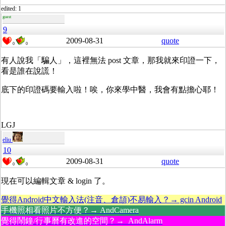
edited: 1
guest
9
2009-08-31
quote
0
0
有人說我「騙人」，這裡無法 post 文章，那我就來印證一下，
看是誰在說謊！
底下的印證碼要輸入啦！唉，你來學中醫，我會有點擔心耶！
LGJ
eliu
10
2009-08-31
quote
0
0
現在可以編輯文章 & login 了。
覺得Android中文輸入法(注音、倉頡)不易輸入？→ gcin Android
手機照相看照片不方便？→ AndCamera
覺得鬧鐘/行事曆有改進的空間？→ AndAlarm