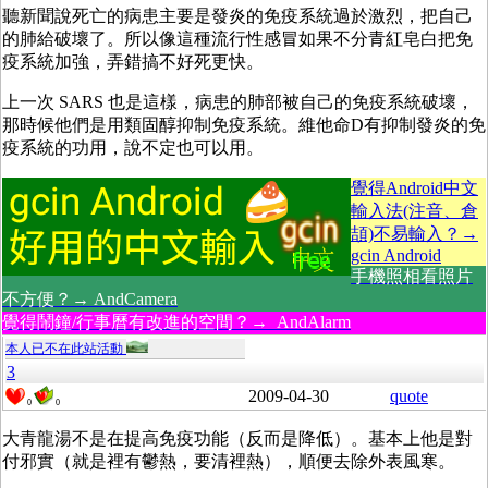
聽新聞說死亡的病患主要是發炎的免疫系統過於激烈，把自己
的肺給破壞了。所以像這種流行性感冒如果不分青紅皂白把免
疫系統加強，弄錯搞不好死更快。
上一次 SARS 也是這樣，病患的肺部被自己的免疫系統破壞，
那時候他們是用類固醇抑制免疫系統。維他命D有抑制發炎的免
疫系統的功用，說不定也可以用。
覺得Android中文
輸入法(注音、倉
頡)不易輸入？→
gcin Android
手機照相看照片
不方便？→ AndCamera
覺得鬧鐘/行事曆有改進的空間？→ AndAlarm
本人已不在此站活動
3
2009-04-30
quote
0
0
大青龍湯不是在提高免疫功能（反而是降低）。基本上他是對
付邪實（就是裡有鬱熱，要清裡熱），順便去除外表風寒。