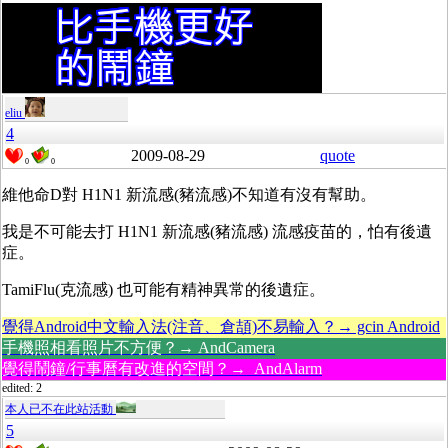
eliu
4
2009-08-29
quote
0
0
維他命D對 H1N1 新流感(豬流感)不知道有沒有幫助。
我是不可能去打 H1N1 新流感(豬流感) 流感疫苗的，怕有後遺
症。
TamiFlu(克流感) 也可能有精神異常的後遺症。
覺得Android中文輸入法(注音、倉頡)不易輸入？→ gcin Android
手機照相看照片不方便？→ AndCamera
覺得鬧鐘/行事曆有改進的空間？→ AndAlarm
edited: 2
本人已不在此站活動
5