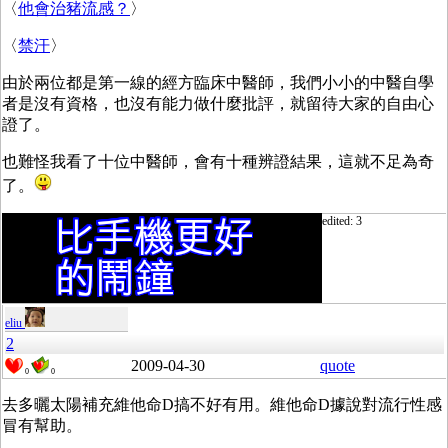
〈
他會治豬流感？
〉
〈
禁汗
〉
由於兩位都是第一線的經方臨床中醫師，我們小小的中醫自學
者是沒有資格，也沒有能力做什麼批評，就留待大家的自由心
證了。
也難怪我看了十位中醫師，會有十種辨證結果，這就不足為奇
了。
edited: 3
eliu
2
2009-04-30
quote
0
0
去多曬太陽補充維他命D搞不好有用。維他命D據說對流行性感
冒有幫助。