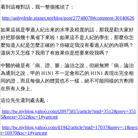
看到這種對話，我一整個搖頭了：
http://anhydride.pixnet.net/blog/post/27748078#comment-30140626
如果這就是學過人紀出來的水準及程度的話，那我是勸大家好
好把那個幾十萬省下來啦！如果這不是人紀的學生，那麼你怎
麼知道人紀是怎麼正確的？你確定我沒有看過人紀的內容嗎？
溫病方又怎樣？我用了有效果你是想要來咬我嗎？
中醫的確是有「病、證、脈」論治之說，但絕無辨「病」論治
為通則之說，甲的 H1N1 不一定會和乙的 H1N1 表現出完全相
同的證，而且每個人的體質也不一樣，絕不可能同樣的方劑用
在所有人身上。
這位先生還到處去亂：
http://tw.myblog.yahoo.com/t28975815/article?mid=3512&prev=351
5&next=3512&sc=1#yartcmt
http://tw.myblog.yahoo.com/il1942/article?mid=17037&prev=-1&nex
t=16970&sc=1#yartcmt