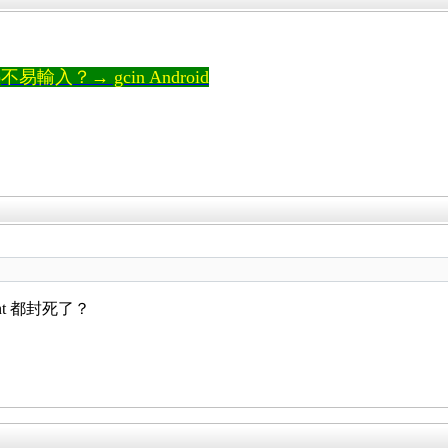
輸入？→ gcin Android
t 都封死了？