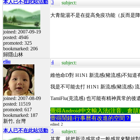
本人已不在此站活動
3
subject:
大青龍湯不是在提高免疫功能（反而是
joined: 2007-09-19
posted: 4946
promoted: 325
bookmarked: 206
歸隱山林
eliu
4
subject:
維他命D對 H1N1 新流感(豬流感)不知
我是不可能去打 H1N1 新流感(豬流感)
joined: 2007-08-09
TamiFlu(克流感) 也可能有精神異常的後
posted: 11519
promoted: 617
覺得Android中文輸入法(注音、倉頡)不易
bookmarked: 187
覺得鬧鐘/行事曆有改進的空間？
新竹, 台灣
edited: 2
本人已不在此站活動
5
subject:
其實，就把新流感當成一般感冒來醫就