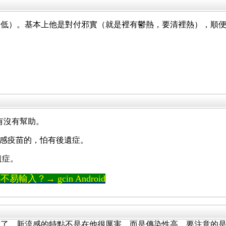
降低）。基本上他是對付邪實（就是裡有鬱熱，要清裡熱），順
道有沒有幫助。
 流感疫苗的，怕有後遺症。
遺症。
輸入？→ gcin Android
對了。新流感的特點不是在他很厲害，而是傳染性高。要注意的