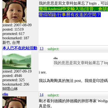
我的意思是寫文章時如果忘了login，可以在輸入驗
覺得Android中文輸入法(注音、倉頡)不易
覺得鬧鐘/行事曆有改進的空間？
joined: 2007-08-09
posted: 11519
promoted: 617
bookmarked: 187
新竹, 台灣
本人已不在此站活動
13
subject:
eliu
我的意思是寫文章時如果忘了login，
joined: 2007-09-19
i see.
posted: 4946
promoted: 325
我以為剛剛真的無法 post。我猜是印證碼
bookmarked: 206
歸隱山林
eliu
14
subject:
剛才看到德國的肺德國的肺部專家 Wolfgang Wod
真是假。