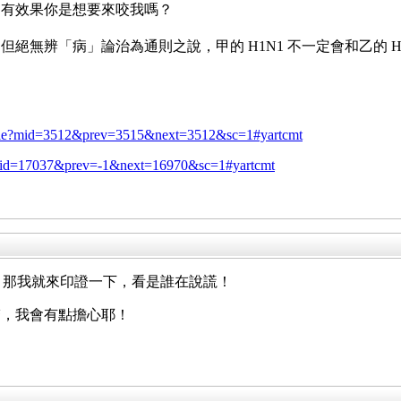
了有效果你是想要來咬我嗎？
絕無辨「病」論治為通則之說，甲的 H1N1 不一定會和乙的 
ticle?mid=3512&prev=3515&next=3512&sc=1#yartcmt
le?mid=17037&prev=-1&next=16970&sc=1#yartcmt
文章，那我就來印證一下，看是誰在說謊！
醫，我會有點擔心耶！