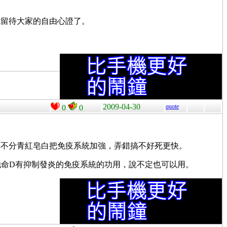
就留待大家的自由心證了。
2009-04-30
quote
0
0
果不分青紅皂白把免疫系統加強，弄錯搞不好死更快。
他命D有抑制發炎的免疫系統的功用，說不定也可以用。