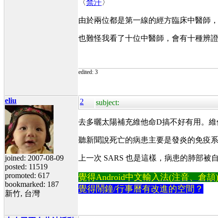
〈
禁汗
〉
由於兩位都是第一線的經方臨床中醫師
也難怪我看了十位中醫師，會有十種辨
edited: 3
eliu
2
subject:
去多曬太陽補充維他命D搞不好有用。維
聽新聞說死亡的病患主要是發炎的免疫
joined: 2007-08-09
上一次 SARS 也是這樣，病患的肺
posted: 11519
promoted: 617
覺得Android中文輸入法(注音、倉頡)不易
bookmarked: 187
覺得鬧鐘/行事曆有改進的空間？
新竹, 台灣