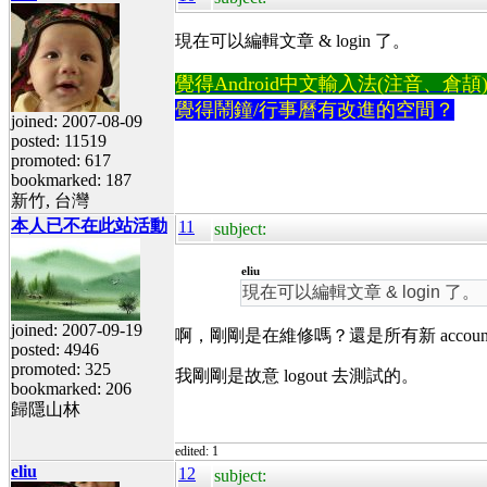
現在可以編輯文章 & login 了。
覺得Android中文輸入法(注音、倉頡)不易
覺得鬧鐘/行事曆有改進的空間？
joined: 2007-08-09
posted: 11519
promoted: 617
bookmarked: 187
新竹, 台灣
本人已不在此站活動
11
subject:
eliu
現在可以編輯文章 & login 了。
joined: 2007-09-19
啊，剛剛是在維修嗎？還是所有新 accoun
posted: 4946
promoted: 325
我剛剛是故意 logout 去測試的。
bookmarked: 206
歸隱山林
edited: 1
eliu
12
subject: