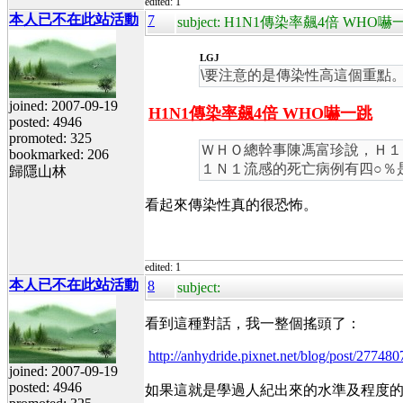
edited: 1
本人已不在此站活動
7
subject: H1N1傳染率飆4倍 WHO嚇
LGJ
\要注意的是傳染性高這個重點
joined: 2007-09-19
H1N1傳染率飆4倍 WHO嚇一跳
posted: 4946
promoted: 325
ＷＨＯ總幹事陳馮富珍說，Ｈ１
bookmarked: 206
１Ｎ１流感的死亡病例有四○％
歸隱山林
看起來傳染性真的很恐怖。
edited: 1
本人已不在此站活動
8
subject:
看到這種對話，我一整個搖頭了：
http://anhydride.pixnet.net/blog/post/277
joined: 2007-09-19
posted: 4946
如果這就是學過人紀出來的水準及程度