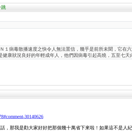
一跳
。
Ｎ１病毒散播速度之快令人無法置信，幾乎是前所未聞，它在六
是健康狀況良好的年輕成年人，他們因病毒引起高燒，五至七天
48078#comment-30140626
的話，那我是勸大家好好把那個幾十萬省下來啦！如果這不是人