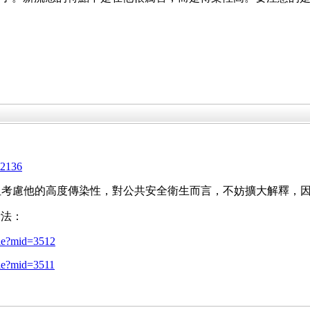
52136
待，但考慮他的高度傳染性，對公共安全衛生而言，不妨擴大解釋
看法：
cle?mid=3512
cle?mid=3511