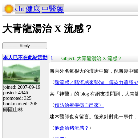
cht
健康
中醫藥
大青龍湯治 X 流感？
----------- Reply -----------
本人已不在此站活動
1
subject: 大青龍湯治 X 流感？
海內外名氣很大的漢唐中醫，倪海廈中
〈
豬流感／豬流感來勢洶 傳染力遠勝SA
joined: 2007-09-19
posted: 4946
某「神醫」的 blog 有網友提問到，大
promoted: 325
bookmarked: 206
〈
預防治療疾病自己來〉
歸隱山林
建木醫師也有留言。後來針對此一事件
〈
他會治豬流感？
〉