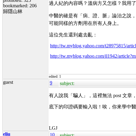
promoted: 325
過人紀的內容嗎？溫病方又怎樣？我用
bookmarked: 206
歸隱山林
中醫的確是有「病、證、脈」論治之說，但
可能同樣的方劑用在所有人身上。
這位先生還到處去亂：
http://tw.myblog.yahoo.com/t28975815/ar
http://tw.myblog.yahoo.com/il1942/artic
edited: 1
guest
9
subject:
有人說我「騙人」，這裡無法 post 
底下的印證碼要輸入啦！唉，你來學中
LGJ
eliu
10
subject: