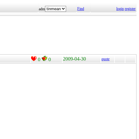
Find
login
register
adm
2009-04-30
0
0
quote