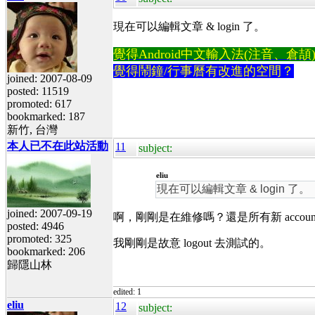
現在可以編輯文章 & login 了。
覺得Android中文輸入法(注音、倉頡)不易
覺得鬧鐘/行事曆有改進的空間？
joined: 2007-08-09
posted: 11519
promoted: 617
bookmarked: 187
新竹, 台灣
本人已不在此站活動
11
subject:
eliu
現在可以編輯文章 & login 了。
joined: 2007-09-19
啊，剛剛是在維修嗎？還是所有新 accoun
posted: 4946
promoted: 325
我剛剛是故意 logout 去測試的。
bookmarked: 206
歸隱山林
edited: 1
eliu
12
subject: