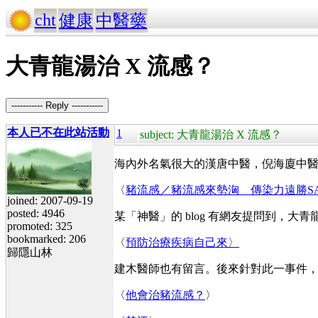
cht
健康
中醫藥
大青龍湯治 X 流感？
----------- Reply -----------
本人已不在此站活動
1
subject: 大青龍湯治 X 流感？
海內外名氣很大的漢唐中醫，倪海廈中
〈
豬流感／豬流感來勢洶 傳染力遠勝SA
joined: 2007-09-19
posted: 4946
某「神醫」的 blog 有網友提問到，大
promoted: 325
bookmarked: 206
〈
預防治療疾病自己來〉
歸隱山林
建木醫師也有留言。後來針對此一事件
〈
他會治豬流感？
〉