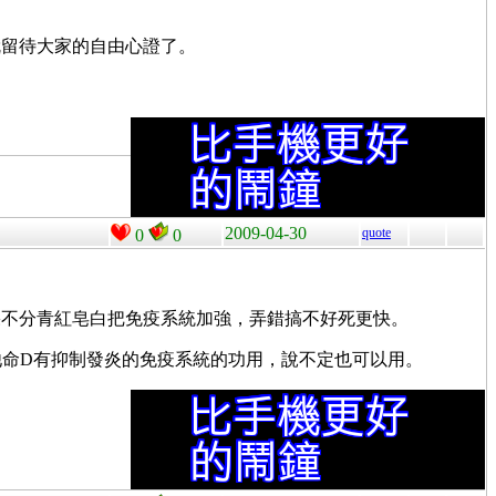
就留待大家的自由心證了。
2009-04-30
quote
0
0
果不分青紅皂白把免疫系統加強，弄錯搞不好死更快。
他命D有抑制發炎的免疫系統的功用，說不定也可以用。