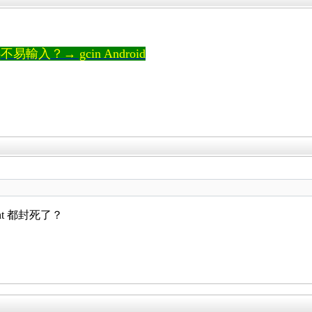
輸入？→ gcin Android
t 都封死了？