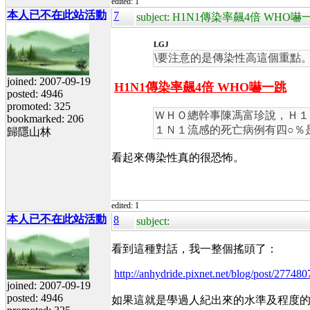
edited: 1
本人已不在此站活動
7
subject: H1N1傳染率飆4倍 WHO嚇
LGJ
\要注意的是傳染性高這個重點
joined: 2007-09-19
H1N1傳染率飆4倍 WHO嚇一跳
posted: 4946
promoted: 325
ＷＨＯ總幹事陳馮富珍說，Ｈ１
bookmarked: 206
１Ｎ１流感的死亡病例有四○％
歸隱山林
看起來傳染性真的很恐怖。
edited: 1
本人已不在此站活動
8
subject:
看到這種對話，我一整個搖頭了：
http://anhydride.pixnet.net/blog/post/277
joined: 2007-09-19
posted: 4946
如果這就是學過人紀出來的水準及程度