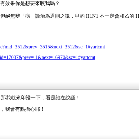
了有效果你是想要來咬我嗎？
絕無辨「病」論治為通則之說，甲的 H1N1 不一定會和乙的 
ticle?mid=3512&prev=3515&next=3512&sc=1#yartcmt
le?mid=17037&prev=-1&next=16970&sc=1#yartcmt
文章，那我就來印證一下，看是誰在說謊！
醫，我會有點擔心耶！