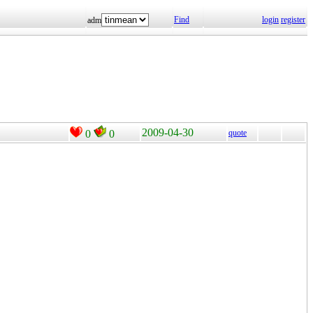
Find
login
register
adm
2009-04-30
0
0
quote