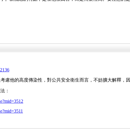
52136
待，但考慮他的高度傳染性，對公共安全衛生而言，不妨擴大解釋
看法：
cle?mid=3512
cle?mid=3511