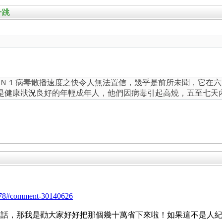
一跳
。
Ｎ１病毒散播速度之快令人無法置信，幾乎是前所未聞，它在六
是健康狀況良好的年輕成年人，他們因病毒引起高燒，五至七天
48078#comment-30140626
的話，那我是勸大家好好把那個幾十萬省下來啦！如果這不是人