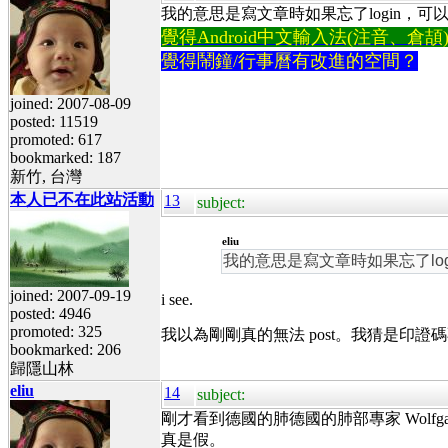
我的意思是寫文章時如果忘了login，可以在輸入驗
覺得Android中文輸入法(注音、倉頡)不易
覺得鬧鐘/行事曆有改進的空間？
joined: 2007-08-09
posted: 11519
promoted: 617
bookmarked: 187
新竹, 台灣
本人已不在此站活動
13
subject:
eliu
我的意思是寫文章時如果忘了login，
joined: 2007-09-19
i see.
posted: 4946
promoted: 325
我以為剛剛真的無法 post。我猜是印證碼
bookmarked: 206
歸隱山林
eliu
14
subject:
剛才看到德國的肺德國的肺部專家 Wolfgang Wod
真是假。