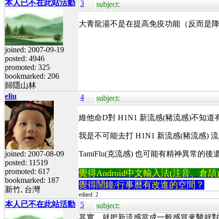
本人已不在此站活動
3
subject:
大青龍湯不是在提高免疫功能（反而是
joined: 2007-09-19
posted: 4946
promoted: 325
bookmarked: 206
歸隱山林
eliu
4
subject:
維他命D對 H1N1 新流感(豬流感)不知
我是不可能去打 H1N1 新流感(豬流感)
joined: 2007-08-09
TamiFlu(克流感) 也可能有精神異常的後
posted: 11519
promoted: 617
覺得Android中文輸入法(注音、倉頡)不易
bookmarked: 187
覺得鬧鐘/行事曆有改進的空間？
新竹, 台灣
edited: 2
本人已不在此站活動
5
subject:
其實，就把新流感當成一般感冒來醫就