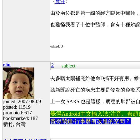
〈
禁汗
〉
由於兩位都是第一線的經方臨床中醫師
也難怪我看了十位中醫師，會有十種辨
edited: 3
eliu
2
subject:
去多曬太陽補充維他命D搞不好有用。維
聽新聞說死亡的病患主要是發炎的免疫
joined: 2007-08-09
上一次 SARS 也是這樣，病患的肺
posted: 11519
promoted: 617
覺得Android中文輸入法(注音、倉頡)不易
bookmarked: 187
覺得鬧鐘/行事曆有改進的空間？
新竹, 台灣