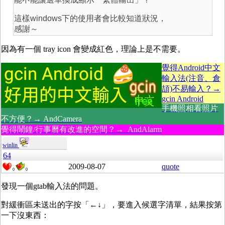
這樣windows下的使用者會比較知道狀況，
感謝～
因為有一個 tray icon 會變成紅色，理論上是不需要。
覺得Android中文
輸入法(注音、倉
頡)不易輸入？→
gcin Android
手機照相看照片
不方便？→ AndCamera
覺得鬧鐘/行事曆有改進的空間？→ AndAlarm
winlin
64
2009-08-07
quote
0
0
發現一個gtab輸入法的問題。
對緩衝區未送出的字按「←↓」，要進入候選字清單，結果按第
一下沒東西：