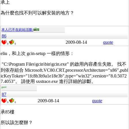
承上
為什麼也找不到可以解安裝的地方？
本人已不在此站活動
86
2009-08-14
quote
0
0
eliu，和上次 gcin-setup 一樣的情形：
"C:\Program Files\gcin\bin\gcin.exe" 的啟用內容產生失敗。 找不
到依存組合 Microsoft.VC80.CRT,processorArchitecture="x86",publ
icKeyToken="1fc8b3b9a1e18e3b",type="win32",version="8.0.5072
7.4053"。 請使用 sxstrace.exe 進行詳細的診斷。
guest
87
2009-08-14
quote
0
0
承85樓
所以該怎麼辦？