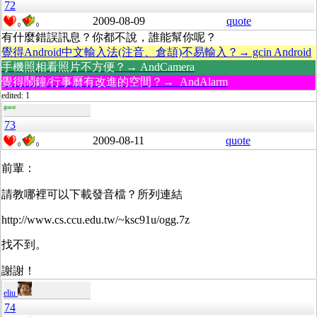
72
2009-08-09
quote
0
0
有什麼錯誤訊息？你都不說，誰能幫你呢？
覺得Android中文輸入法(注音、倉頡)不易輸入？→ gcin Android
手機照相看照片不方便？→ AndCamera
覺得鬧鐘/行事曆有改進的空間？→ AndAlarm
edited: 1
guest
73
2009-08-11
quote
0
0
前輩：
請教哪裡可以下載發音檔？所列連結
http://www.cs.ccu.edu.tw/~ksc91u/ogg.7z
找不到。
謝謝！
eliu
74