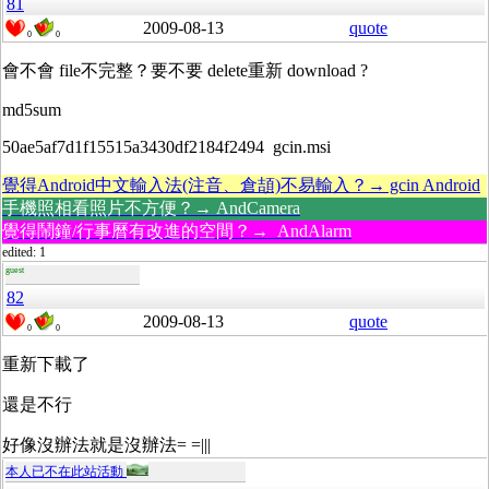
81
2009-08-13
quote
0
0
會不會 file不完整？要不要 delete重新 download ?
md5sum
50ae5af7d1f15515a3430df2184f2494 gcin.msi
覺得Android中文輸入法(注音、倉頡)不易輸入？→ gcin Android
手機照相看照片不方便？→ AndCamera
覺得鬧鐘/行事曆有改進的空間？→ AndAlarm
edited: 1
guest
82
2009-08-13
quote
0
0
重新下載了
還是不行
好像沒辦法就是沒辦法= =|||
本人已不在此站活動