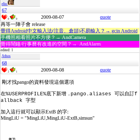
eliu
67
2009-08-07
quote
0
0
再等一陣子會 release
覺得Android中文輸入法(注音、倉頡)不易輸入？→ gcin Android
手機照相看照片不方便？→ AndCamera
覺得鬧鐘/行事曆有改進的空間？→ AndAlarm
edited: 1
Athos
68
2009-08-08
quote
2
1
剛才找pango的資料發現這個選項
在
新增
%USERPROFILE%底下
.
pango.aliases 可以自訂f
allback 字型
加入這行就可以顯示ExtB 的字:
MingLiU = "MingLiU,MingLiU-ExtB,simsun"
老刀