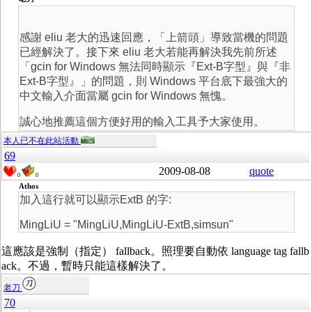
感謝 eliu 老大的迅速回應，「上箭頭」導致當機的問題
已經解決了。接下來 eliu 老大若能再解決我先前所述
「gcin for Windows 無法同時顯示『Ext-B字型』與『非
Ext-B字型』」的問題，則 Windows 平台底下最強大的
中文輸入介面當屬 gcin for Windows 無愧。
誠心地推薦這個方便好用的輸入工具予大家使用。
本人已不在此站活動
69
2009-08-08
quote
0
0
Athos
加入這行就可以顯示ExtB 的字:
MingLiU = "MingLiU,MingLiU-ExtB,simsun"
這應該是強制（指定） fallback。照理要自動依 language tag fallb
ack。不過，暫時只能這樣解決了。
老刀
70