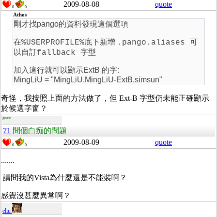
2009-08-08
quote
0
0
Athos
剛才找pango的資料發現這個選項
在
新增
%USERPROFILE%底下
.
pango.aliases 可
以自訂fallback 字型
加入這行就可以顯示ExtB 的字:
MingLiU = "MingLiU,MingLiU-ExtB,simsun"
奇怪，我按照上面的方法做了，但 Ext-B 字型仍未能正確顯示
於候選字窗？
guest
71
問個白痴的問題
2009-08-09
quote
0
0
.......
請問我的Vista為什麼還是不能裝啊？
感覺沒甚麼異常啊？
eliu