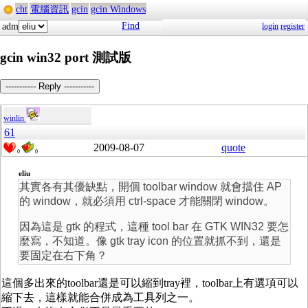
cht
電腦資訊
gcin
gcin Windows
Find
adm
login
register
gcin win32 port 測試版
----------- Reply -----------
winlin
61
2009-08-07
quote
0
0
eliu
其實各有其優缺點，開個 toolbar window 就會擋住 AP
的 window，就必須用 ctrl-space 才能關閉 window。
因為這是 gtk 的程式，這種 tool bar 在 GTK WIN32 要怎
麼寫，不知道。像 gtk tray icon 的位置就抓不到，還是
要固定在右下角？
這個多出來的toolbar還是可以縮到tray裡，toolbar上有選項可以
縮下去，這樣就能合併成為工具列之一。