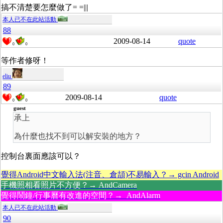
搞不清楚要怎麼做了= =|||
本人已不在此站活動
88
2009-08-14
quote
0
0
等作者修呀！
eliu
89
2009-08-14
quote
0
0
guest
承上
為什麼也找不到可以解安裝的地方？
控制台裏面應該可以？
覺得Android中文輸入法(注音、倉頡)不易輸入？→ gcin Android
手機照相看照片不方便？→ AndCamera
覺得鬧鐘/行事曆有改進的空間？→ AndAlarm
本人已不在此站活動
90