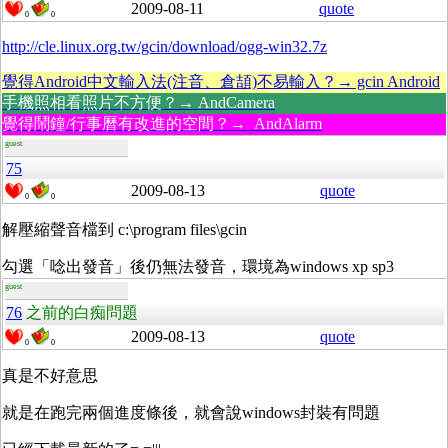
2009-08-11
quote
0
0
http://cle.linux.org.tw/gcin/download/ogg-win32.7z
覺得Android中文輸入法(注音、倉頡)不易輸入？→ gcin Android
手機照相看照片不方便？→ AndCamera
覺得鬧鐘/行事曆有改進的空間？→ AndAlarm
guest
75
2009-08-13
quote
0
0
解壓縮聲音檔到 c:\program files\gcin
勾選「唸出發音」後仍無法發音，環境為windows xp sp3
guest
76
之前的白痴問題
2009-08-13
quote
0
0
真是不好意思
就是在跑完兩個進度條後，就會說windows封裝有問題