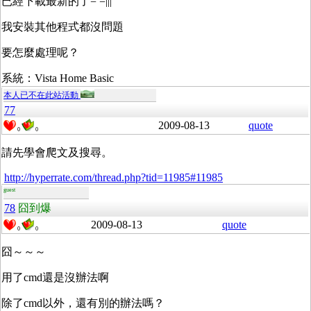
已經下載最新的了= =|||
我安裝其他程式都沒問題
要怎麼處理呢？
系統：Vista Home Basic
本人已不在此站活動
77
2009-08-13
quote
0
0
請先學會爬文及搜尋。
http://hyperrate.com/thread.php?tid=11985#11985
guest
78
囧到爆
2009-08-13
quote
0
0
囧～～～
用了cmd還是沒辦法啊
除了cmd以外，還有別的辦法嗎？