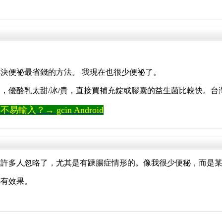
決便祕最省錢的方法。 我現在也很少便祕了。
，優酪乳太甜/冰/貴，直接買補充錠或膠囊的益生菌比較快。
輸入？→ gcin Android
點許多人忽略了，尤其是有躁腸症情形的。像我很少便秘，而是
都有效果。