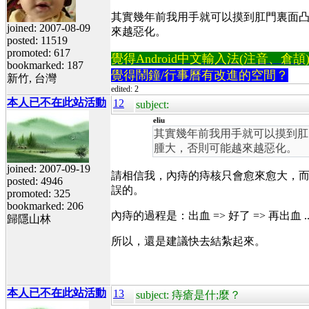
其實幾年前我用手就可以摸到肛門裏面
joined: 2007-08-09
來越惡化。
posted: 11519
promoted: 617
覺得Android中文輸入法(注音、倉頡)不易
bookmarked: 187
覺得鬧鐘/行事曆有改進的空間？
新竹, 台灣
edited: 2
本人已不在此站活動
12
subject:
eliu
其實幾年前我用手就可以摸到肛
腫大，否則可能越來越惡化。
joined: 2007-09-19
請相信我，內痔的痔核只會愈來愈大，
posted: 4946
誤的。
promoted: 325
bookmarked: 206
內痔的過程是：出血 => 好了 => 再出血 .
歸隱山林
所以，還是建議快去結紮起來。
本人已不在此站活動
13
subject: 痔瘡是什;麼？