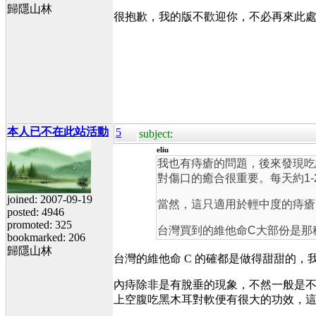
歸隱山林
很抱歉，我的版不歡迎你，不必再來此
本人已不在此站活動
5
subject:
eliu
我也有痔瘡的問題，後來發現吃
對傷口的癒合很重要。每天約1-
joined: 2007-09-19
當然，這只適用於輕中度的痔瘡
posted: 4946
promoted: 325
台灣買到的維他命C大部份是那
bookmarked: 206
歸隱山林
台灣的維他命 C 的確都是做得甜甜的，
內痔除非是有脫垂的現象，不然一般是不
上空腹吃黑木耳對軟便有很大的功效，