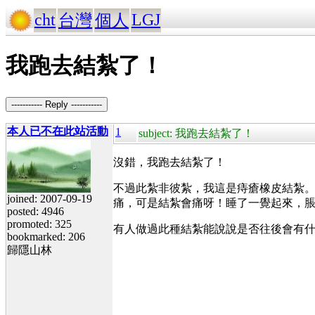
cht
LGJ
台灣
個人
我跑去結紮了！
----------- Reply -----------
本人已不在此站活動
1
subject: 我跑去結紮了！
沒錯，我跑去結紮了！
不過此紮非彼紮，我這是痔瘡橡皮結紮
joined: 2007-09-19
痛，可是結紮會痛呀！睡了一覺起來，
posted: 4946
promoted: 325
有人做過此種結紮能說說是否往後會有
bookmarked: 206
歸隱山林