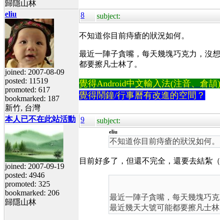
歸隱山林
eliu
8
subject:
不知道你目前痔瘡的狀況如何。
最近一陣子貪嘴，每天幾塊巧克力，沒想
都要擦凡士林了。
joined: 2007-08-09
posted: 11519
覺得Android中文輸入法(注音、倉頡)不易
promoted: 617
覺得鬧鐘/行事曆有改進的空間？
bookmarked: 187
新竹, 台灣
本人已不在此站活動
9
subject:
eliu
不知道你目前痔瘡的狀況如何
目前好多了，但還不完全，還要去結紮
joined: 2007-09-19
posted: 4946
promoted: 325
bookmarked: 206
最近一陣子貪嘴，每天幾塊巧克
歸隱山林
最近幾天大號可能都要擦凡士林