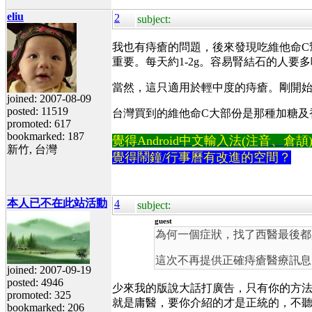
eliu
2
subject:
我也有痔瘡的問題，後來發現吃維他命C
重要。每天約1-2g。容易腎結石的人要
當然，這只適用於輕中度的痔瘡。剛開
joined: 2007-08-09
posted: 11519
台灣買到的維他命C大部份是那種加糖及
promoted: 617
bookmarked: 187
覺得Android中文輸入法(注音、倉頡)不易
新竹, 台灣
覺得鬧鐘/行事曆有改進的空間？
本人已不在此站活動
4
subject:
guest
為何一個症狀，找了西醫最後都
這次不再提供正確痔瘡醫療訊
joined: 2007-09-19
posted: 4946
少來我的版說大話打廣告，只有你的方
promoted: 325
就是庸醫，要你介紹的才是正統的，不
bookmarked: 206