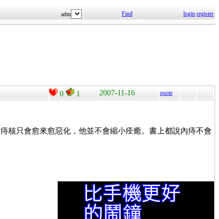
Find
login
register
adm
2007-11-16
0
1
quote
說痔核只會愈來愈惡化，他並不會縮小痊癒。書上都說內痔不會