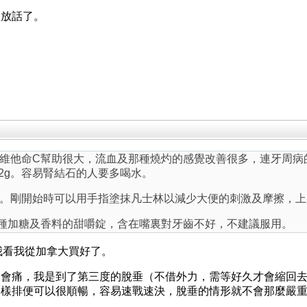
處放話了。
維他命C幫助很大，流血及那種燒灼的感覺改善很多，連牙周病
2g。容易腎結石的人要多喝水。
。剛開始時可以用手指塗抹凡士林以減少大便的刺激及摩擦，上
種加糖及香料的甜嚼錠，含在嘴裏對牙齒不好，不建議服用。
我看我從加拿大買好了。
會痛，我是到了第三度的脫垂（不借外力，需等好久才會縮回去
這樣排便可以很順暢，容易速戰速決，脫垂的情形就不會那麼嚴