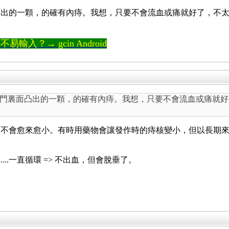
凸出的一顆，的確有內痔。我想，只要不會流血或痛就好了，不
輸入？→ gcin Android
門裏面凸出的一顆，的確有內痔。我想，只要不會流血或痛就好
而不會愈來愈小。有時用藥物會讓發作時的痔核變小，但以長期
.....一直循環 => 不出血，但會脫垂了。