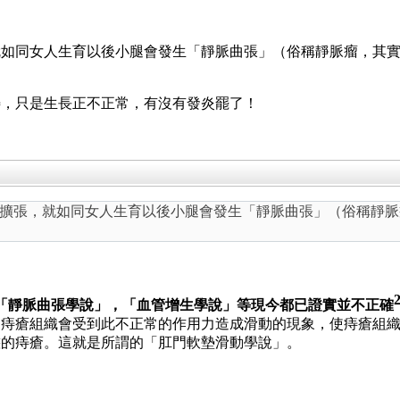
如同女人生育以後小腿會發生「靜脈曲張」（俗稱靜脈瘤，其實
痔，只是生長正不正常，有沒有發炎罷了！
擴張，就如同女人生育以後小腿會發生「靜脈曲張」（俗稱靜脈
「靜脈曲張學說」，「血管增生學說」等現今都已證實並不正確
則痔瘡組織會受到此不正常的作用力造成滑動的現象，使痔瘡組
態的痔瘡。這就是所謂的「肛門軟墊滑動學說」。