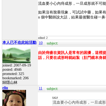
流血要小心內痔成形，一旦成形就不可
如果沒有脫垂現象，可試試中藥，如果
n 個中醫師說大話，結果最後醫生碰一
edited: 2
本人已不在此站活動
10
subject:
由於痔瘡在資訊人是常有的困擾，這裡
話，只要在成形時就結紮（肚門鏡本身
joined: 2007-09-19
posted: 4946
promoted: 325
bookmarked: 206
歸隱山林
eliu
11
subject:
LGJ
流血要小心內痔成形，一旦成形