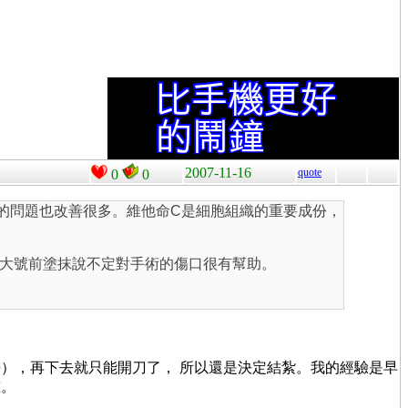
2007-11-16
quote
0
0
的問題也改善很多。維他命C是細胞組織的重要成份，
大號前塗抹說不定對手術的傷口很有幫助。
），再下去就只能開刀了， 所以還是決定結紮。我的經驗是早
重。