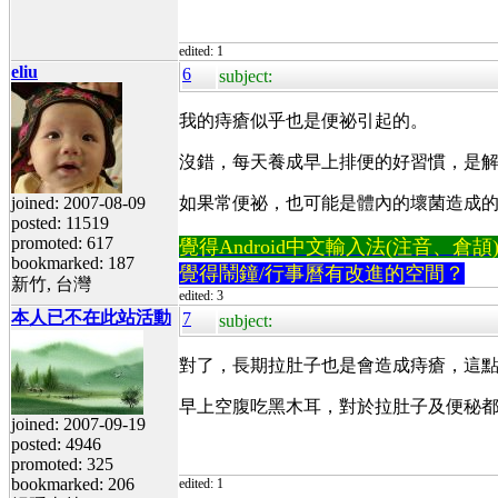
edited: 1
eliu
6
subject:
我的痔瘡似乎也是便祕引起的。
沒錯，每天養成早上排便的好習慣，是解
joined: 2007-08-09
如果常便祕，也可能是體內的壞菌造成的
posted: 11519
promoted: 617
覺得Android中文輸入法(注音、倉頡)不易
bookmarked: 187
覺得鬧鐘/行事曆有改進的空間？
新竹, 台灣
edited: 3
本人已不在此站活動
7
subject:
對了，長期拉肚子也是會造成痔瘡，這
早上空腹吃黑木耳，對於拉肚子及便秘
joined: 2007-09-19
posted: 4946
promoted: 325
bookmarked: 206
edited: 1