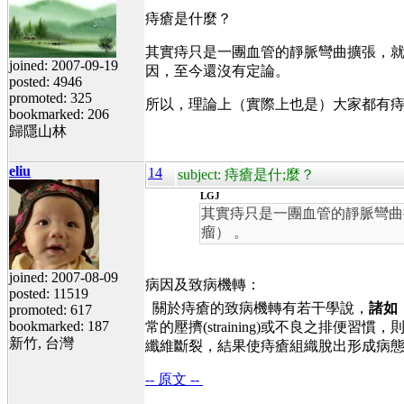
痔瘡是什麼？
其實痔只是一團血管的靜脈彎曲擴張，就
joined: 2007-09-19
因，至今還沒有定論。
posted: 4946
promoted: 325
所以，理論上（實際上也是）大家都有
bookmarked: 206
歸隱山林
eliu
14
subject: 痔瘡是什;麼？
LGJ
其實痔只是一團血管的靜脈彎曲
瘤） 。
joined: 2007-08-09
病因及致病機轉：
posted: 11519
關於痔瘡的致病機轉有若干學說，
諸如
promoted: 617
bookmarked: 187
常的壓擠
(straining)
或不良之排便習慣，
新竹, 台灣
纖維斷裂，結果使痔瘡組織脫出形成病
-- 原文 --