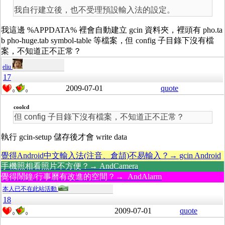
我自行建立後，也不受理預設輸入法的設定。
我這邊 %APPDATA% 裡會自動建立 gcin 資料夾，裡頭有 pho.ta
b pho-huge.tab symbol-table 等檔案，但 config 子目錄下沒有檔
案，不知道正不正常？
eliu
17
2009-07-01
quote
0
0
coolcd
但 config 子目錄下沒有檔案，不知道正不正常？
執行 gcin-setup 儲存後才會 write data
覺得Android中文輸入法(注音、倉頡)不易輸入？→ gcin Android
手機照相看照片不方便？→ AndCamera
覺得鬧鐘/行事曆有改進的空間？→ AndAlarm
本人已不在此站活動
18
2009-07-01
quote
0
0