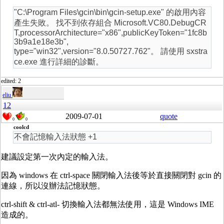
"C:\Program Files\gcin\bin\gcin-setup.exe" 的啟用內容
產生失敗。 找不到依存組合 Microsoft.VC80.DebugCR
T,processorArchitecture="x86",publicKeyToken="1fc8b
3b9a1e18e3b",
type="win32",version="8.0.50727.762"。 請使用 sxstra
ce.exe 進行詳細的診斷。
edited: 2
eliu
12
2009-07-01
quote
0
0
coolcd
不會記憶輸入法狀態 +1
建議設定第一次內定的輸入法。
因為 windows 在 ctrl-space 關閉輸入法後等於直接關閉對 gcin 的
連線，所以沒辦法記憶狀態。
ctrl-shift & ctrl-atl- 切換輸入法都無法使用，這是 Windows IME
造成的。