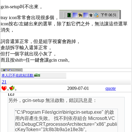
gcin-setup叫不出來，
tray icon常常會出現很多個，
icon按右/左鍵出來的選單，除了點它們之外，無法讓這些選單
消失，
詞音還算正常，但是組字視窗會跑掉，
倉頡拆字輸入還算正常，
但打一個字就出現小灰了，
而且按shift+任一鍵會讓gcin crash。
本人已不在此站活動
21
2009-07-01
quote
0
0
LGJ
另外，gcin-setup 無法啟動，錯誤訊息是：
"C:\Program Files\gcin\bin\gcin-setup.exe" 的啟
用內容產生失敗。 找不到依存組合 Microsoft.VC
80.DebugCRT,processorArchitecture="x86",publi
cKeyToken="1fc8b3b9a1e18e3b",