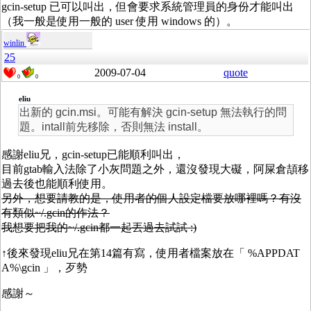
gcin-setup 已可以叫出，但會要求系統管理員的身份才能叫出
（我一般是使用一般的 user 使用 windows 的）。
winlin
25
2009-07-04
quote
0
0
eliu
出新的 gcin.msi。可能有解決 gcin-setup 無法執行的問
題。intall前先移除，否則無法 install。
感謝eliu兄，gcin-setup已能順利叫出，
目前gtab輸入法除了小灰問題之外，還沒發現大礙，阿屎倉頡移
過去後也能順利使用。
另外，想要請教的是，使用者的個人設定檔要放哪裡嗎？有沒
有類似~/.gcin的作法？
我想要把我的~/.gcin都一起丟過去試試 :)
↑後來發現eliu兄在第14篇有寫，使用者檔案放在「 %APPDAT
A%\gcin 」，歹勢
感謝～