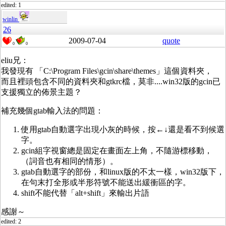
edited: 1
winlin
26
2009-07-04
quote
0
0
eliu兄：
我發現有 「C:\Program Files\gcin\share\themes」這個資料夾，
而且裡頭包含不同的資料夾和gtkrc檔，莫非....win32版的gcin已
支援獨立的佈景主題？
補充幾個gtab輸入法的問題：
使用gtab自動選字出現小灰的時候，按←↓還是看不到候選
字。
gcin組字視窗總是固定在畫面左上角，不隨游標移動，
（詞音也有相同的情形）。
gtab自動選字的部份，和linux版的不太一樣，win32版下，
在句末打全形或半形符號不能送出緩衝區的字。
shift不能代替「alt+shift」來輸出片語
感謝～
edited: 2