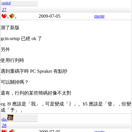
coolcd
27
2009-07-05
quote
0
0
測了新版
gcin-setup 已經 ok 了
另外
使用行列時
遇到重碼字時 PC Speaker 有點吵
可以關掉嗎？
還有，行列的某些簡碼好像不太對
eg. l9 應該是「我」，可是變成「丿」。b5 應該是「發」，但變
成「予」 。
eliu
28
2009-07-05
quote