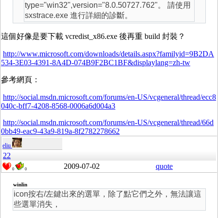
type="win32",version="8.0.50727.762"。 請使用
sxstrace.exe 進行詳細的診斷。
這個好像是要下載 vcredist_x86.exe 後再重 build 封裝？
http://www.microsoft.com/downloads/details.aspx?familyid=9B2DA
534-3E03-4391-8A4D-074B9F2BC1BF&displaylang=zh-tw
參考網頁：
http://social.msdn.microsoft.com/forums/en-US/vcgeneral/thread/ecc8
040c-bff7-4208-8568-0006a6d004a3
http://social.msdn.microsoft.com/forums/en-US/vcgeneral/thread/66d
0bb49-eac9-43a9-819a-8f2782278662
eliu
22
2009-07-02
quote
0
0
winlin
icon按右/左鍵出來的選單，除了點它們之外，無法讓這
些選單消失，