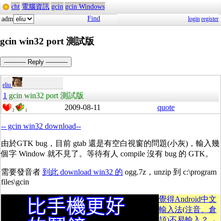
cht
電腦資訊
gcin
gcin Windows
Find
adm
login
register
gcin win32 port 測試版
----------- Reply -----------
eliu
1
gcin win32 port 測試版
2009-08-11
quote
2
1
-- gcin win32 download--
由於GTK bug，目前 gtab 還是有空白視窗的問題(小灰)，輸入幾
個字 Window 就不見了。等待有人 compile 沒有 bug 的 GTK。
需要發音者
到此 download win32 的
ogg.7z，unzip 到 c:\program
files\gcin
覺得Android中文
輸入法(注音、倉
頡)不易輸入？→