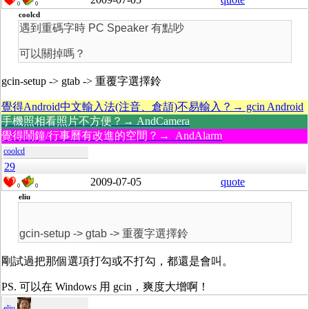
0
0
coolcd
遇到重碼字時 PC Speaker 有點吵
可以關掉嗎？
gcin-setup -> gtab -> 重覆字選擇鈴
覺得Android中文輸入法(注音、倉頡)不易輸入？→ gcin Android
手機照相看照片不方便？→ AndCamera
覺得鬧鐘/行事曆有改進的空間？→ AndAlarm
coolcd
29
2009-07-05
quote
0
0
eliu
gcin-setup -> gtab -> 重覆字選擇鈴
剛試過把那個選項打勾或不打勾，都還是會叫。
PS. 可以在 Windows 用 gcin，爽度大增啊！
eliu