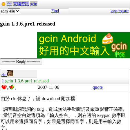
cht
電腦資訊
gcin
Find
adm
login
register
gcin 1.3.6.pre1 released
----------- Reply -----------
eliu
1
gcin 1.3.6.pre1 released
2007-11-06
quote
0
0
由於 cle 休息了，請 download 附加檔
- 詞音斷詞選詞的 bug，造成無法手動斷詞及嚴重影響正確率。
- 當詞音空白鍵選項為「輸入空白」，則右邊的 keypad 數字區
可以用來選擇同音字；如果是選擇同音字，則是用來輸入數
字。