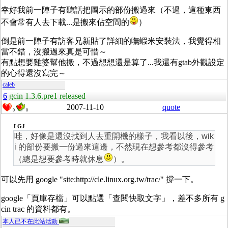
幸好我前一陣子有聽話把圖示的部份搬過來（不過，這種東西
不會常有人去下載...是搬來佔空間的
）
倒是前一陣子有訪客兄新貼了詳細的嘸蝦米安裝法，我覺得相
當不錯，沒搬過來真是可惜～
有點想要雞婆幫他搬，不過想想還是算了...我還有gtab外觀設定
的心得還沒寫完～
caleb
6
gcin 1.3.6.pre1 released
2007-11-10
quote
0
0
LGJ
哇，好像是還沒找到人去重開機的樣子，我看以後，wik
i 的部份要搬一份過來這邊，不然現在想參考都沒得參考
（總是想要參考時就休息
）。
可以先用 google "site:http://cle.linux.org.tw/trac/" 撐一下。
google「頁庫存檔」可以點選「查閱快取文字」，差不多所有 g
cin trac 的資料都有。
本人已不在此站活動