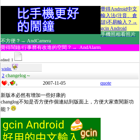
覺得Android中文
輸入法(注音、倉
頡)不易輸入？→
gcin Android
手機照相看照片
不方便？→ AndCamera
覺得鬧鐘/行事曆有改進的空間？→ AndAlarm
edited: 1
winlin
2
changelog～
2007-11-05
quote
0
0
新版本必然有增加一些好康的
changlog不知是否方便作個連結到版面上，方便大家查閱新功
能？