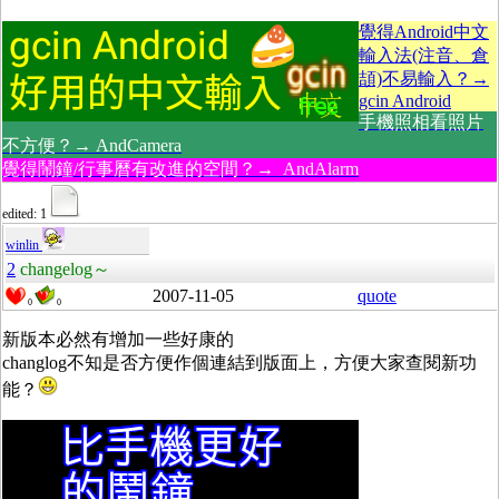
覺得Android中文
輸入法(注音、倉
頡)不易輸入？→
gcin Android
手機照相看照片
不方便？→ AndCamera
覺得鬧鐘/行事曆有改進的空間？→ AndAlarm
edited: 1
winlin
2
changelog～
2007-11-05
quote
0
0
新版本必然有增加一些好康的
changlog不知是否方便作個連結到版面上，方便大家查閱新功
能？