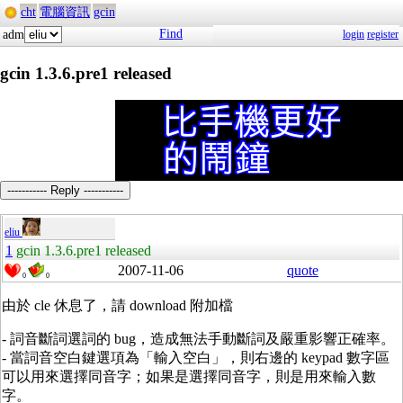
cht
電腦資訊
gcin
Find
adm
login
register
gcin 1.3.6.pre1 released
----------- Reply -----------
eliu
1
gcin 1.3.6.pre1 released
2007-11-06
quote
0
0
由於 cle 休息了，請 download 附加檔
- 詞音斷詞選詞的 bug，造成無法手動斷詞及嚴重影響正確率。
- 當詞音空白鍵選項為「輸入空白」，則右邊的 keypad 數字區
可以用來選擇同音字；如果是選擇同音字，則是用來輸入數
字。