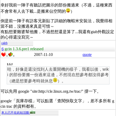
幸好我前一陣子有聽話把圖示的部份搬過來（不過，這種東西
不會常有人去下載...是搬來佔空間的
）
倒是前一陣子有訪客兄新貼了詳細的嘸蝦米安裝法，我覺得相
當不錯，沒搬過來真是可惜～
有點想要雞婆幫他搬，不過想想還是算了...我還有gtab外觀設定
的心得還沒寫完～
caleb
6
gcin 1.3.6.pre1 released
2007-11-10
quote
0
0
LGJ
哇，好像是還沒找到人去重開機的樣子，我看以後，wik
i 的部份要搬一份過來這邊，不然現在想參考都沒得參考
（總是想要參考時就休息
）。
可以先用 google "site:http://cle.linux.org.tw/trac/" 撐一下。
google「頁庫存檔」可以點選「查閱快取文字」，差不多所有 g
cin trac 的資料都有。
本人已不在此站活動