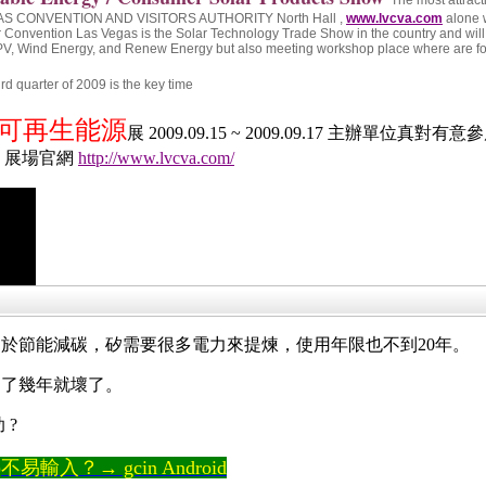
 VEGAS CONVENTION AND VISITORS AUTHORITY North Hall ,
www.lvcva.com
alone w
 Convention Las Vegas is the Solar Technology Trade Show in the country and will
- PV, Wind Energy, and Renew Energy but also meeting workshop place where are for
rd quarter of 2009 is the key time
可再生能源
展
2009.09.15 ~ 2009.09.17
主辦單位真對有意參
，展場官網
http://www.lvcva.com/
於節能減碳，矽需要很多電力來提煉，使用年限也不到20年。
不了幾年就壞了。
 ?
輸入？→ gcin Android