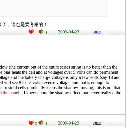
強多了，這也是要考慮的！
2009-04-23
quote
1
0
w (the current out of the entire series string is no better than the
se bias heats the cell and at voltages over 5 volts can do permanent
ltage and the battery charge voltage is only a few volts (say 18 and
l will see 8 to 12 volts reverse voltage, and that is enough to
 terrestrial cells nominally keeps the shadow moving, this is not that
d the panel.
.. I knew about the shadow effect, but never realized the
2009-04-23
quote
0
0