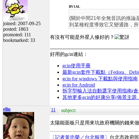
BV1AL
(關於中間21年全無音訊的推論
joined: 2007-09-25
到某種程度導致它又變通路，所
posted: 1863
promoted: 111
有沒有可能是外星人修好的？
bookmarked: 33
---------------------------------------------------------
好用的gcin連結：
gcin使用手冊
最新gcin套件下載點（Fedora、Debi
gcin for windows 下載點與使用指南
gcin for Android
拆字型輸入法自動選字使用指南(倉、
其他更多gcin的好康分享(佈景主
eliu
11
subject:
太陽能面板只是用來坑政府機關的錢來
〔記者黃忠榮／台北報導〕
台北市政府民