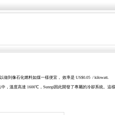
石化燃料如煤一樣便宜， 效率是 US$0.05 / kilowatt.
集中，溫度高達 1600℃，Sunrgi因此開發了專屬的冷卻系統