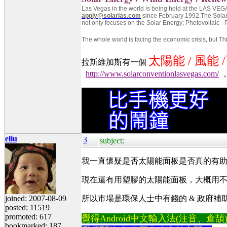
Las Vegas in the world is being held at the LAS
apply@solarlas.com
since February 1992.
The Solar
not only focuses on the Solar Energy; Photovoltaic 
The whole world is facing the economic crisis, but Thi
太陽能
/
風能
/
拉斯維加斯有一個
http://www.solarconventionlasvegas.com/
eliu
3
subject:
我一直懷疑是否太陽能面板是否真的有助
現在還有用塑膠的太陽能面板，大概用
joined: 2007-08-09
所以市場是環保人士中有錢的 & 政府補助
posted: 11519
promoted: 617
覺得Android中文輸入法(注音、倉頡)不易
bookmarked: 187