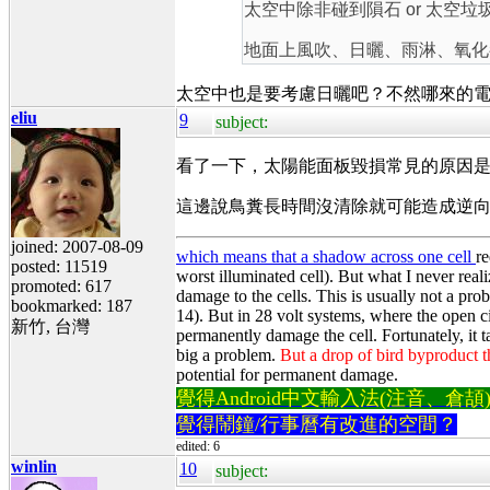
太空中除非碰到隕石 or 太空
地面上風吹、日曬、雨淋、氧化
太空中也是要考慮日曬吧？不然哪來的
eliu
9
subject:
看了一下，太陽能面板毀損常見的原因
這邊說鳥糞長時間沒清除就可能造成逆
joined: 2007-08-09
which means that a shadow across one cell
re
posted: 11519
worst illuminated cell). But what I never real
promoted: 617
damage to the cells. This is usually not a pro
bookmarked: 187
14). But in 28 volt systems, where the open cir
新竹, 台灣
permanently damage the cell. Fortunately, it ta
big a problem.
But a drop of bird byproduct tha
potential for permanent damage.
覺得Android中文輸入法(注音、倉頡)不易
覺得鬧鐘/行事曆有改進的空間？
edited: 6
winlin
10
subject: