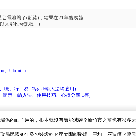
是它電池壞了(斷路)，結果在21年後腐蝕
以又能收發訊號！)
----------
an、Ubuntu）
嘸、行、易...等
gtab輸入法均適用)
題、圖示、輸入法、使用技巧、心得分享...等)
做環保的面子用的，根本就沒有節能減碳？新竹市之前也有很多
政局民國90年發包裝設的34座太陽能路燈，平均一座造價14萬