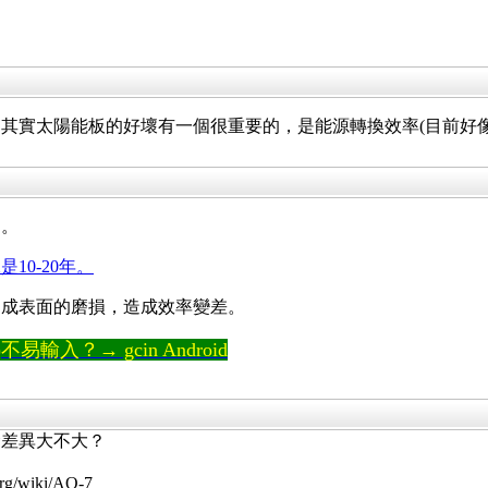
其實太陽能板的好壞有一個很重要的，是能源轉換效率(目前好像是
了。
是10-20年。
造成表面的磨損，造成效率變差。
輸入？→ gcin Android
命差異大不大？
g/wiki/AO-7