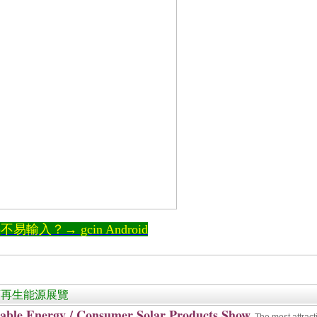
輸入？→ gcin Android
 /可再生能源展覽
able Energy / Consumer Solar Products Show
The most attrac