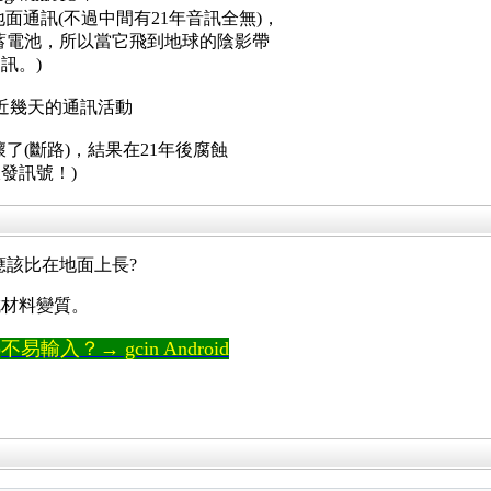
地面通訊(不過中間有21年音訊全無)，
蓄電池，所以當它飛到地球的陰影帶
訊。)
以查到它最近幾天的通訊活動
了(斷路)，結果在21年後腐蝕
發訊號！)
應該比在地面上長?
成材料變質。
輸入？→ gcin Android