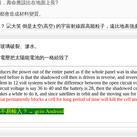
垃圾，壽命應該比在地面上長?
都會造成材料變質。
電？
倒是太空(高空) 的宇宙射線跟高能粒子，遠比地表
是玻璃破裂、滲水。
向電壓把太陽能電池的一格給毀了
duces the power out of the entire panel as if the whole panel was in shado
ized before is that the shadowed cell then is driven in reverse, and rever
blem in 12 volt systems where the difference between the open circuit vo
cuit voltage is say 36 to 40 and the battery is 28, then the shadowed cel
kes a while to do it, and since satellites in orbit and the moving sun for
t permanently blocks a cell for long period of time will kill the cell an
輸入？→ gcin Android