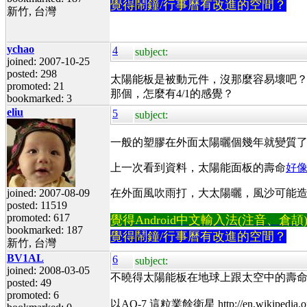
覺得鬧鐘/行事曆有改進的空間？
新竹, 台灣
ychao
4
subject:
joined: 2007-10-25
posted: 298
太陽能板是被動元件，沒那麼容易壞吧？
promoted: 21
那個，怎麼有4/1的感覺？
bookmarked: 3
eliu
5
subject:
一般的塑膠在外面太陽曬個幾年就變質
上一次看到資料，太陽能面板的壽命
好像
joined: 2007-08-09
在外面風吹雨打，大太陽曬，風沙可能
posted: 11519
promoted: 617
覺得Android中文輸入法(注音、倉頡)不易
bookmarked: 187
覺得鬧鐘/行事曆有改進的空間？
新竹, 台灣
BV1AL
6
subject:
joined: 2008-03-05
不曉得太陽能板在地球上跟太空中的壽
posted: 49
promoted: 6
以AO-7 這粒業餘衛星 http://en.wikipedia.or