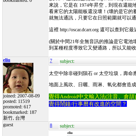
bookmarked: 0
來說，它是在 1974年昇空，到現在還能
看來它的太陽能板還沒壞！(壞的是它的
就無法通訊，只要它在日照範圍就可以通
這裡 http://oscar.dcarr.org 還可
(關於中間21年全無音訊的推論是它電池壞
到某種程度導致它又變通路，所以又能收
eliu
7
subject:
太空中除非碰到隕石 or 太空垃圾，壽命
地面上風吹、日曬、雨淋、氧化都會造
joined: 2007-08-09
覺得Android中文輸入法(注音、倉頡)不易
posted: 11519
覺得鬧鐘/行事曆有改進的空間？
promoted: 617
bookmarked: 187
新竹, 台灣
guest
8
subject:
eliu