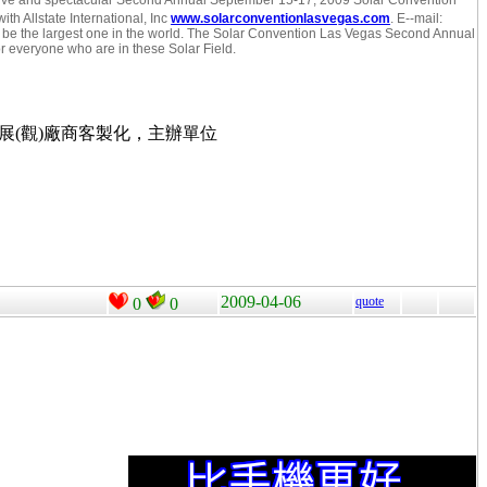
ith Allstate International, Inc
www.solarconventionlasvegas.com
. E--mail:
 be the largest one in the world. The Solar Convention Las Vegas Second Annual
 everyone who are in these Solar Field.
展
(
觀
)
廠商客製化，主辦單位
2009-04-06
quote
0
0