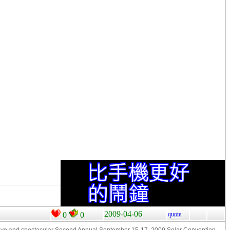
2009-04-06
0
0
quote
tive and spectacular Second Annual September 15-17, 2009 Solar Convention