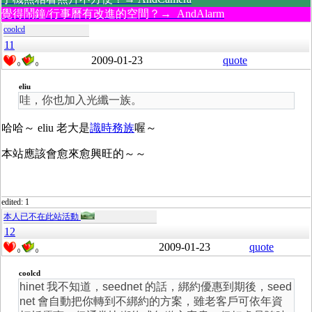
覺得鬧鐘/行事曆有改進的空間？→ AndAlarm
coolcd
11
2009-01-23
quote
0
0
eliu
哇，你也加入光纖一族。
哈哈～ eliu 老大是
識時務族
喔～
本站應該會愈來愈興旺的～～
edited: 1
本人已不在此站活動
12
2009-01-23
quote
0
0
coolcd
hinet 我不知道，seednet 的話，綁約優惠到期後，seed
net 會自動把你轉到不綁約的方案，雖老客戶可依年資