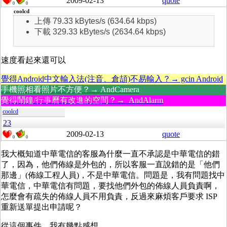
2009-02-13
quote
0
0
coolcd
上傳 79.33 kBytes/s (634.64 kbps)
下載 329.33 kBytes/s (2634.64 kbps)
速度看起來還可以
覺得Android中文輸入法(注音、倉頡)不易輸入？→ gcin Android
手機照相看照片不方便？→ AndCamera
覺得鬧鐘/行事曆有改進的空間？→ AndAlarm
coolcd
23
2009-02-13
quote
0
0
我大概知道中華電信的客服為什麼一直不承認是中華電信的錯
了，因為，他們佈線是外包的，所以客服一直說錯的是「他們
那邊」(佈線工程人員)，不是中華電信。問題是，我有問題找中
華電信，中華電信有問題，要找他們外包的佈線人員負責啊，
怎麼會有疏失的佈線人員不用負責，反過來麻煩客戶要求 ISP
重新送單提出申請呢？
從這個事件，我有幾點感想。