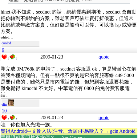
hinet 我不知道，seednet 的話，綁約優惠到期後，seednet 會自動
把你轉到不綁約的方案，雖老客戶可依年資打折優惠，但通常
比綁約或年繳方案貴，但好處是隨時可以停、可以換 isp 或變更
方案。
edited: 1
coolcd
9
2009-01-23
quote
0
0
剛完成 3M/768k 的申請了，seednet 客服還 ok，算是蠻耐心在解
答我各種疑問的。但有一點很不爽的是它的客服專線 449-5000
是要付費的，雖然只是市內電話的錢，但想到客服還要花錢，
難免覺得 kimochi 不太好。中華電信有 0800 的免付費客服電
話。
eliu
10
2009-01-23
quote
0
0
哇，你也加入光纖一族。
覺得Android中文輸入法(注音、倉頡)不易輸入？→ gcin Android
手機照相看照片不方便？→ AndCamera