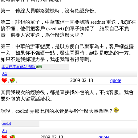
第一：佈線人員聯絡裝機時，沒有確認身份。
第二：註銷的單子，中華電信一直要我請 seednet 重送，我實在
搞不懂，他們把客戶 (seednet) 的單子搞錯了，結果自己不負
責，還要人家重送，為什麼這麼大牌？
第三：中華的辦事態度，是以方便自己辦事為主，客戶權益擺
一旁，如果你不強硬一點，發生問題時，絕對是吃虧的一方。
如果不是我據理力爭，我想我還有得等咧。
本人已不在此站活動
24
2009-02-13
quote
0
0
其實我幾次的經驗後，都是直接找外包的人，不找客服。我會
要外包的人留電話給我。
話說，coolcd 弄那麼粗的水管是要幹什麼大事業嗎？
coolcd
25
2009-02-13
quote