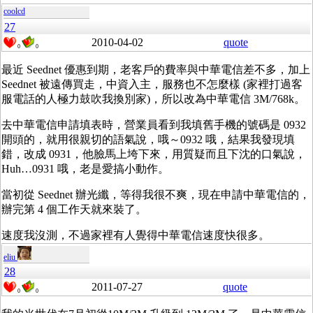
coolcd
27
2010-04-02
quote
0
0
最近 Seednet 優惠到期，老客戶的費率與中華電信差不多，加上
Seednet 被遠傳買走，中資入主，服務也不怎麼樣 (家裡打過客
服電話的人極力鼓吹我換別家)，所以改為中華電信 3M/768k。
去中華電信申請填表時，營業員看到我填舊手機的號碼是 0932
開頭的，就用很親切的語氣說，哦～0932 哦，結果我發現填
錯，改成 0931，他臉馬上垮下來，用質疑而且下沈的口氣說，
Huh…0931 哦，老是愛搞小動作。
當初從 Seednet 辦光纖，等得我很不爽，現在申請中華電信的，
辦完第 4 個工作天就來裝了。
速度我沒測，不過家裡有人覺得中華電信速度快很多。
eliu
28
2011-07-27
quote
0
0