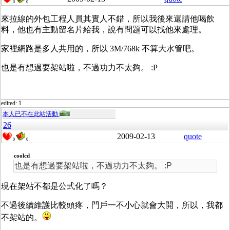
0
0
來拉線的外包工程人員其實人不錯，所以我後來還請他喝飲
料，他也有主動留名片給我，說有問題可以找他來處理。
家裡網路是多人共用的，所以 3M/768k 不算大水管吧。
也是有想過要架站啦，不過功力不太夠。 :P
edited: 1
本人已不在此站活動
26
2009-02-13
quote
0
0
coolcd
也是有想過要架站啦，不過功力不太夠。 :P
現在架站不都是公式化了嗎？
不過後續維護比較頭疼，門戶一不小心就會大開，所以，我都
不架站的。