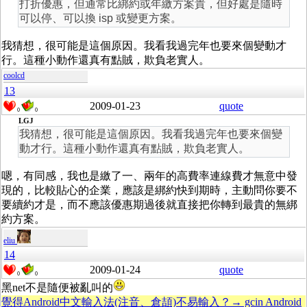
打折優惠，但通常比綁約或年繳方案貴，但好處是隨時
可以停、可以換 isp 或變更方案。
我猜想，很可能是這個原因。我看我過完年也要來個變動才
行。這種小動作還真有點賊，欺負老實人。
coolcd
13
2009-01-23
quote
0
0
LGJ
我猜想，很可能是這個原因。我看我過完年也要來個變
動才行。這種小動作還真有點賊，欺負老實人。
嗯，有同感，我也是繳了一、兩年的高費率連線費才無意中發
現的，比較貼心的企業，應該是綁約快到期時，主動問你要不
要續約才是，而不應該優惠期過後就直接把你轉到最貴的無綁
約方案。
eliu
14
2009-01-24
quote
0
0
黑net不是隨便被亂叫的
覺得Android中文輸入法(注音、倉頡)不易輸入？→ gcin Android