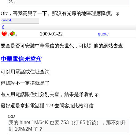
久。
Orz，害我高興了一下。那沒有光纖的地區理應降價。:p
coolcd
6
2009-01-22
quote
0
0
要查是否可安裝中華電信的光世代，可以到他的網站去查
中華電信
光世代
可以用電話或住址查詢
但聽說不一定準就是了
有人用電話跟住址分別去查，結果是矛盾的 :p
最好還是拿起電話播 123 去問客服比較可信
LGJ
我的 hinet 1M/64K 也要 753（打 85 折後），那不如升
到 10M/2M 了？