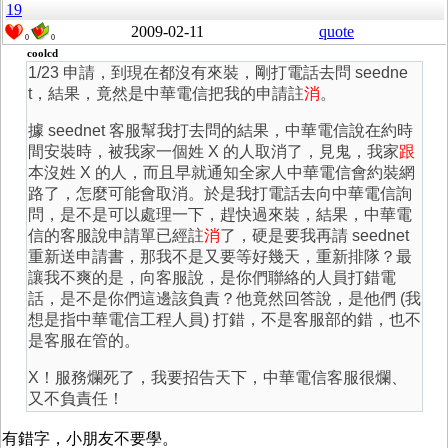
19
2009-02-11
quote
0
0
coolcd
1/23 申請，到現在都沒有來裝，剛打電話去問 seedne
t，結果，竟然是中華電信把我的申請註
消
。
據 seednet 客服幫我打去問的結果，中華電信說在約時
間安裝時，被我家一個姓 X 的人取消了，見鬼，我家
跟
本沒姓 X 的人，而且早就通知全家人中華電信會約裝網
路了，怎麼可能會取消。於是我打電話去向中華電信詢
問，是不是可以處理一下，趕快過來裝，結果，中華電
信的客服說申請單已經註
消
了，硬是要我再請 seednet
重新送申請書，那我不是又要等好幾天，重新排隊？最
讓我不爽的是，向客服說，是你們聯絡的人員打錯電
話，是不是你們這邊該負責？他竟然回答說，是他們 (我
想是指中華電信工程人員) 打錯，不是客服部的錯，也不
是客服在管的。
X！服務爛死了，我要招告天下，中華電信客服很爛、
又不負責任！
有錯字，小朋友不要學。