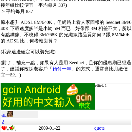
接年繳比較便宜，平均每月 337)
-> 平均每月 837
原本想升 ADSL 8M/640K，但網路上看人家回報的 Seednet 8M/6
40K 下載速度多半是小於 5M 而已，好像跟 3M 相差不大，所以
有點猶豫。不曉得 3M/768K 的光纖線路品質如何？跟 8M/640K
的 ADSL 比，何者較划算？
(我家這邊確定可以裝光纖)
(對了，補充一點，如果有人是用 Seednet，且你的優惠期已經過
了，建議你改採老客戶「
預付一年
」的方式，通常會比月繳便
宜一些。)
edited: 1
eliu
2
2009-01-22
quote
0
0