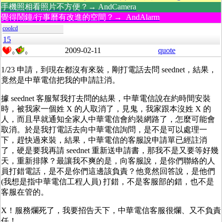
手機照相看照片不方便？→ AndCamera
覺得鬧鐘/行事曆有改進的空間？→ AndAlarm
coolcd
15
2009-02-11
quote
0
0
1/23 申請，到現在都沒有來裝，剛打電話去問 seednet，結果，
竟然是中華電信把我的申請註消。
據 seednet 客服幫我打去問的結果，中華電信說在約時間安裝
時，被我家一個姓 X 的人取消了，見鬼，我家跟本沒姓 X 的
人，而且早就通知全家人中華電信會約裝網路了，怎麼可能會
取消。於是我打電話去向中華電信詢問，是不是可以處理一
下，趕快過來裝，結果，中華電信的客服說申請單已經註消
了，硬是要我再請 seednet 重新送申請書，那我不是又要等好幾
天，重新排隊？最讓我不爽的是，向客服說，是你們聯絡的人
員打錯電話，是不是你們這邊該負責？他竟然回答說，是他們
(我想是指中華電信工程人員) 打錯，不是客服部的錯，也不是
客服在管的。
X！服務爛死了，我要招告天下，中華電信客服很爛、又不負責
任！