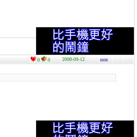
2008-09-12
0
0
quote