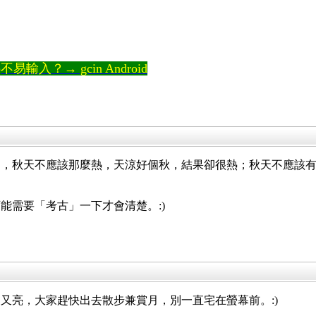
。
輸入？→ gcin Android
」，秋天不應該那麼熱，天涼好個秋，結果卻很熱；秋天不應該
能需要「考古」一下才會清楚。:)
又亮，大家趕快出去散步兼賞月，別一直宅在螢幕前。:)