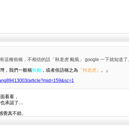
這種俗稱，不相信的話「秋老虎 颱風」 google 一下就知道了
灣，我們一般稱
秋颱
，或者俗語稱之為
『秋老虎
』
。』
wang89413003/article?mid=159&sc=1
下面看看，
者也承認了…
，感覺真不錯。