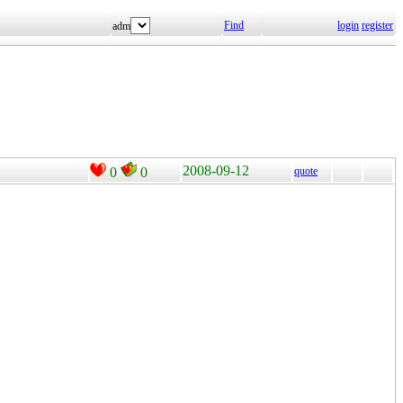
Find
login
register
adm
2008-09-12
0
0
quote