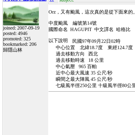
Orz，又有颱風，這次真的是從下面來的
中度颱風 編號第14號
joined: 2007-09-19
國際命名 HAGUPIT 中文譯名 哈格比
posted: 4946
promoted: 325
民國97年09月22日02時
bookmarked: 206
中心位置 北緯18.7度 東經124.7度
歸隱山林
過去移動方向 西北
過去移動時速 18 公里
中心氣壓 965 百帕
近中心最大風速 35 公尺/秒
瞬間之最大陣風 45 公尺/秒
七級風半徑250公里 十級風半徑80公