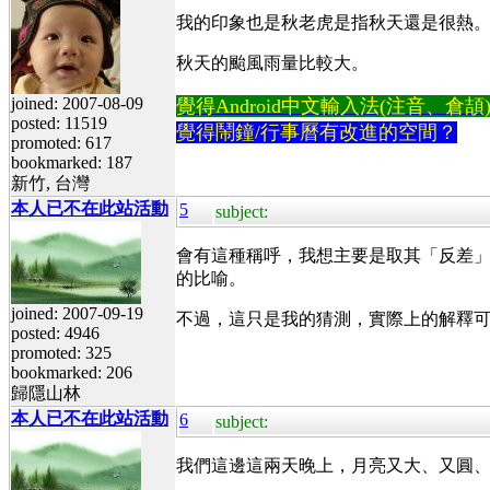
我的印象也是秋老虎是指秋天還是很熱
秋天的颱風雨量比較大。
joined: 2007-08-09
覺得Android中文輸入法(注音、倉頡)不易
posted: 11519
覺得鬧鐘/行事曆有改進的空間？
promoted: 617
bookmarked: 187
新竹, 台灣
本人已不在此站活動
5
subject:
會有這種稱呼，我想主要是取其「反差
的比喻。
joined: 2007-09-19
不過，這只是我的猜測，實際上的解釋可
posted: 4946
promoted: 325
bookmarked: 206
歸隱山林
本人已不在此站活動
6
subject:
我們這邊這兩天晚上，月亮又大、又圓、