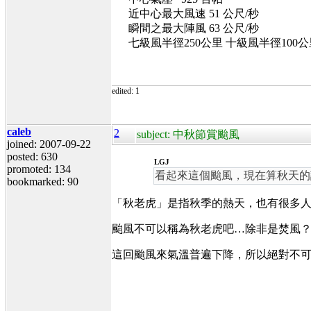
近中心最大風速 51 公尺/秒
瞬間之最大陣風 63 公尺/秒
七級風半徑250公里 十級風半徑100公
edited: 1
caleb
2
subject: 中秋節賞颱風
joined: 2007-09-22
posted: 630
LGJ
promoted: 134
看起來這個颱風，現在算秋天的
bookmarked: 90
「秋老虎」是指秋季的熱天，也有很多
颱風不可以稱為秋老虎吧…除非是焚風
這回颱風來氣溫普遍下降，所以絕對不