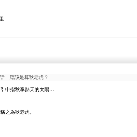
里
話，應該是算秋老虎？
人引申指秋季熱天的太陽…
？
可稱之為秋老虎。