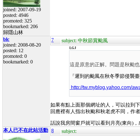
joined: 2007-09-19
posted: 4946
promoted: 325
bookmarked: 206
歸隱山林
blc
7
subject: 中秋節賞颱風
joined: 2008-08-20
LGJ
posted: 12
promoted: 0
bookmarked: 0
這是原意的正解。問題是秋颱也有
『
遲到的颱風在秋冬季節侵襲臺
http://tw.myblog.yahoo.com/a
如果有點上面那個網址的人，可以拉到
回應裡有人指出秋颱和秋老虎不同，作
話說我房間窗戶就可以看到月亮(東向)
本人已不在此站活動
8
subject: