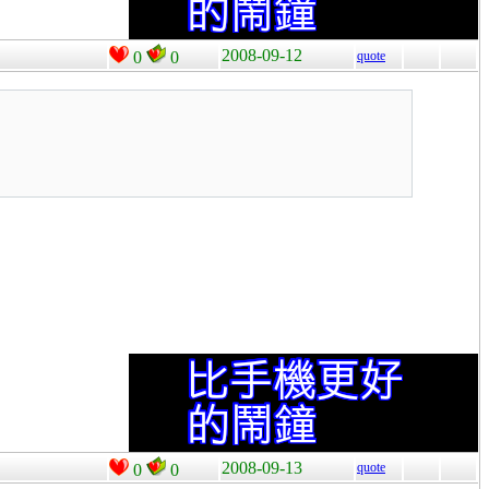
2008-09-12
0
0
quote
2008-09-13
quote
0
0