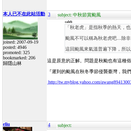
本人已不在此站活動
3
subject: 中秋節賞颱風
caleb
「秋老虎」是指秋季的熱天，也
颱風不可以稱為秋老虎吧…除非
joined: 2007-09-19
posted: 4946
這回颱風來氣溫普遍下降，所以
promoted: 325
bookmarked: 206
這是原意的正解。問題是秋颱也有這種俗稱，
歸隱山林
『
遲到的颱風在秋冬季節侵襲臺灣，我
http://tw.myblog.yahoo.com/awang8941300
eliu
4
subject: