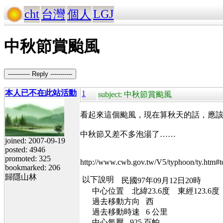
cht
LGJ
台灣
個人
中秋節賞颱風
----------- Reply -----------
本人已不在此站活動
1
subject: 中秋節賞颱風
看起來這個颱風，現在算秋天的話，應
中秋節又差不多泡湯了……
joined: 2007-09-19
posted: 4946
promoted: 325
http://www.cwb.gov.tw/V5/typhoon/ty.htm#t
bookmarked: 206
歸隱山林
民國97年09月12日20時
中心位置 北緯23.6度 東經123.6度
過去移動方向 西
過去移動時速 6 公里
中心氣壓 925 百帕