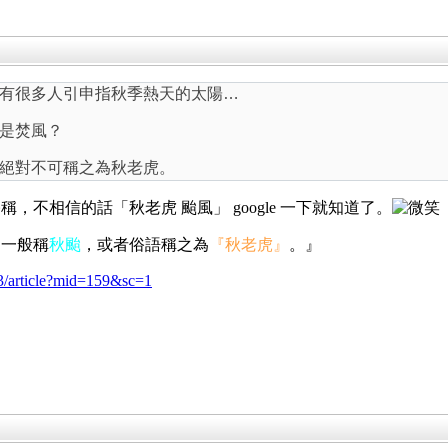
有很多人引申指秋季熱天的太陽…
是焚風？
絕對不可稱之為秋老虎。
不相信的話「秋老虎 颱風」 google 一下就知道了。
們一般稱
秋颱
，或者俗語稱之為
『秋老虎
』
。』
3/article?mid=159&sc=1