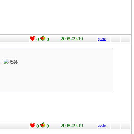
2008-09-19
0
0
quote
。
2008-09-19
quote
0
0