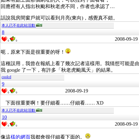
回應裡有人指出秋颱和秋老虎不同，作者也承認了…
話說我房間窗戶就可以看到月亮(東向)，感覺真不錯。
本人已不在此站活動
8
2008-09-19
0
0
呃，原來下面是很重要的呀！
這種誤用，我曾在報紙上看了幾次記者這樣用。我猜想可能是
我 google 了一下，有許多「秋老虎颱風天」的結果。
coolcd
9
2008-09-19
0
0
下面很重要啊！要仔細看……仔細看…… XD
本人已不在此站活動
10
2008-09-19
0
0
像這
樣的網頁
我都會很仔細看下面的。