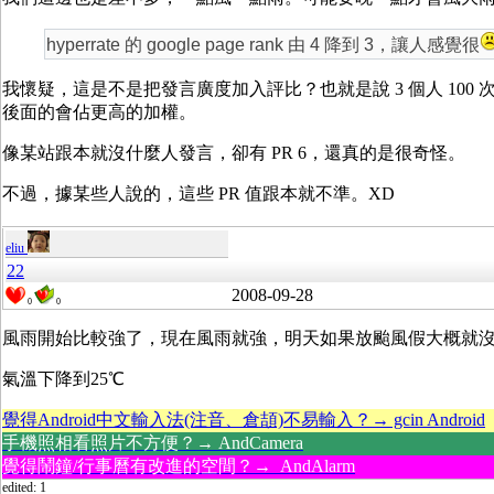
hyperrate 的 google page rank 由 4 降到 3，讓人感覺很
我懷疑，這是不是把發言廣度加入評比？也就是說 3 個人 100 次發
後面的會佔更高的加權。
像某站跟本就沒什麼人發言，卻有 PR 6，還真的是很奇怪。
不過，據某些人說的，這些 PR 值跟本就不準。XD
eliu
22
2008-09-28
0
0
風雨開始比較強了，現在風雨就強，明天如果放颱風假大概就
氣溫下降到25℃
覺得Android中文輸入法(注音、倉頡)不易輸入？→ gcin Android
手機照相看照片不方便？→ AndCamera
覺得鬧鐘/行事曆有改進的空間？→ AndAlarm
edited: 1