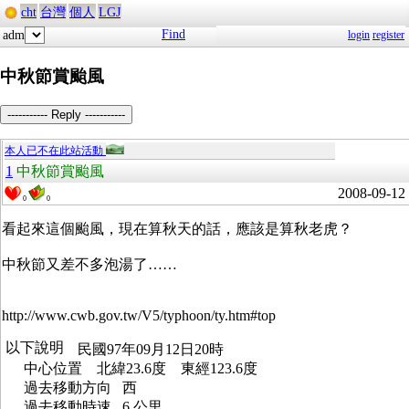
cht
台灣
個人
LGJ
Find
adm
login
register
中秋節賞颱風
----------- Reply -----------
本人已不在此站活動
1
中秋節賞颱風
2008-09-12
0
0
看起來這個颱風，現在算秋天的話，應該是算秋老虎？
中秋節又差不多泡湯了……
http://www.cwb.gov.tw/V5/typhoon/ty.htm#top
民國97年09月12日20時
中心位置 北緯23.6度 東經123.6度
過去移動方向 西
過去移動時速 6 公里