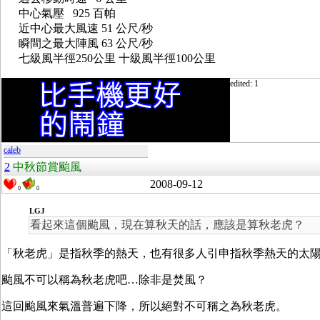
中心氣壓 925 百帕
近中心最大風速 51 公尺/秒
瞬間之最大陣風 63 公尺/秒
七級風半徑250公里 十級風半徑100公里
edited: 1
caleb
2
中秋節賞颱風
2008-09-12
0
0
LGJ
看起來這個颱風，現在算秋天的話，應該是算秋老虎？
「秋老虎」是指秋季的熱天，也有很多人引申指秋季熱天的太
颱風不可以稱為秋老虎吧…除非是焚風？
這回颱風來氣溫普遍下降，所以絕對不可稱之為秋老虎。