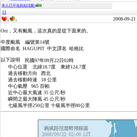
本人已不在此站活動
11
2008-09-21
0
0
Orz，又有颱風，這次真的是從下面來的。
中度颱風 編號第14號
國際命名 HAGUPIT 中文譯名 哈格比
民國97年09月22日02時
中心位置 北緯18.7度 東經124.7度
過去移動方向 西北
過去移動時速 18 公里
中心氣壓 965 百帕
近中心最大風速 35 公尺/秒
瞬間之最大陣風 45 公尺/秒
七級風半徑250公里 十級風半徑80公里