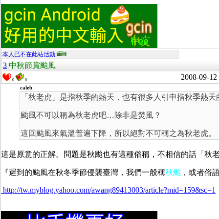
本人已不在此站活動
3
中秋節賞颱風
2008-09-12
0
0
caleb
「秋老虎」是指秋季的熱天，也有很多人引申指秋季熱天
颱風不可以稱為秋老虎吧…除非是焚風？
這回颱風來氣溫普遍下降，所以絕對不可稱之為秋老虎。
這是原意的正解。問題是秋颱也有這種俗稱，不相信的話「秋老虎 颱
『
遲到的颱風在秋冬季節侵襲臺灣，我們一般稱
秋颱
，或者俗
http://tw.myblog.yahoo.com/awang89413003/article?mid=159&sc=1