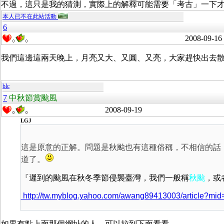
不過，這只是我的猜測，實際上的解釋可能需要「考古」一下才會
本人已不在此站活動
6
2008-09-16
0
0
我們這邊這兩天晚上，月亮又大、又圓、又亮，大家趕快出去散
blc
7
中秋節賞颱風
2008-09-19
0
0
LGJ
這是原意的正解。問題是秋颱也有這種俗稱，不相信的話「秋老
道了。
『
遲到的颱風在秋冬季節侵襲臺灣，我們一般稱
秋颱
，或
http://tw.myblog.yahoo.com/awang89413003/article?mi
如果有點上面那個網址的人，可以拉到下面看看，