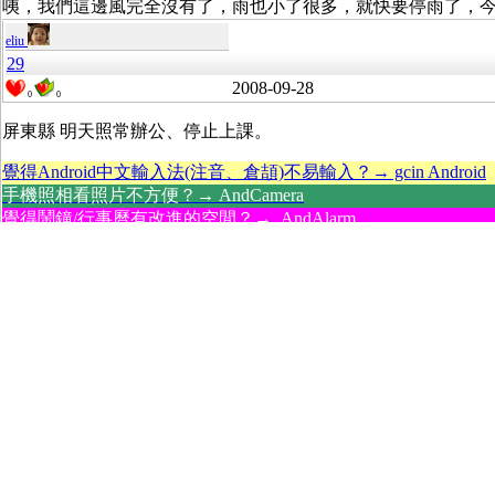
咦，我們這邊風完全沒有了，雨也小了很多，就快要停雨了，
eliu
29
2008-09-28
0
0
屏東縣 明天照常辦公、停止上課。
覺得Android中文輸入法(注音、倉頡)不易輸入？→ gcin Android
手機照相看照片不方便？→ AndCamera
覺得鬧鐘/行事曆有改進的空間？→ AndAlarm
edited: 1
本人已不在此站活動
30
2008-09-29
0
0
eliu
屏東縣 明天照常辦公、停止上課。
搞死一堆大人，大人去上班，小朋友在家亂，沒有人帶。
1,
2
,
next
----------- Reply -----------