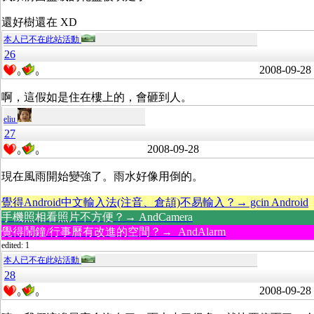
還好樹還在 XD
本人已不在此站活動
26
2008-09-28
0
0
啊，這假如是住在樓上的，會砸到人。
eliu
27
2008-09-28
0
0
現在風雨開始變強了。雨水好像用倒的。
覺得Android中文輸入法(注音、倉頡)不易輸入？→ gcin Android
手機照相看照片不方便？→ AndCamera
覺得鬧鐘/行事曆有改進的空間？→ AndAlarm
edited: 1
本人已不在此站活動
28
2008-09-28
0
0