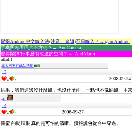
覺得Android中文輸入法(注音、倉頡)不易輸入？→ gcin Android
手機照相看照片不方便？→ AndCamera
覺得鬧鐘/行事曆有改進的空間？→ AndAlarm
edited: 1
本人已不在此站活動
13
2008-09-24
0
0
結果，我們這邊沒什麼風，也沒什麼雨，一點也不像颱風。本
eliu
14
2008-09-27
0
0
薔蜜 的颱風眼 真的是可怕的清晰。預報說會從台中穿過。