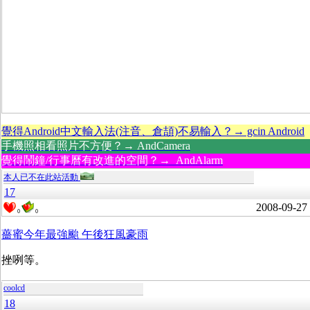
覺得Android中文輸入法(注音、倉頡)不易輸入？→ gcin Android
手機照相看照片不方便？→ AndCamera
覺得鬧鐘/行事曆有改進的空間？→ AndAlarm
本人已不在此站活動
17
2008-09-27
0
0
薔蜜今年最強颱 午後狂風豪雨
挫咧等。
coolcd
18