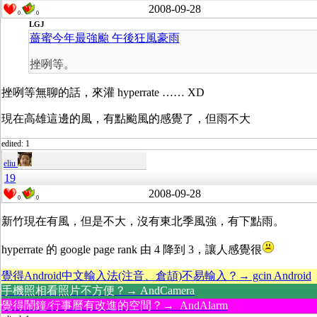
2008-09-28
0
0
LGJ
薔蜜今年最強颱 午後狂風豪雨
挫咧等。
挫咧等無聊的話，來灌 hyperrate …… XD
現在高雄這邊的風，有點颱風的感覺了，但雨不大
edited: 1
eliu
19
2008-09-28
0
0
新竹現在有風，但是不大，沒有東北季風強，有下點雨。
hyperrate 的 google page rank 由 4 降到 3，讓人感覺很
覺得Android中文輸入法(注音、倉頡)不易輸入？→ gcin Android
手機照相看照片不方便？→ AndCamera
覺得鬧鐘/行事曆有改進的空間？→ AndAlarm