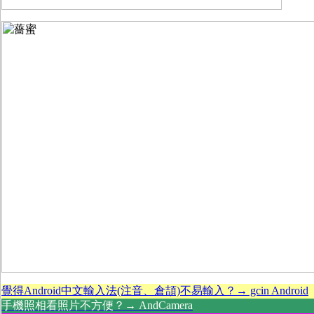
覺得Android中文輸入法(注音、倉頡)不易輸入？→ gcin Android
手機照相看照片不方便？→ AndCamera