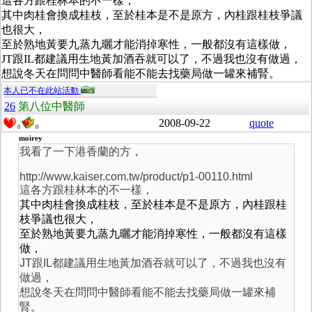
這各方跟桂林本的不一樣，
其中
肉桂會換成桂枝，至於桂本是不是原方，內桂跟桂枝爭議
也很大，
至於熟地黃要九蒸九曬才能消掉寒性，一般都沒有這樣做，
JT跟IL都建議用生地黃加酒吞就可以了，不過我也沒有做過，
想說冬天在問問中醫師看能不能去找藥局做一罐來補腎。
本人已不在此站活動
26
第八位中醫師
2008-09-22
quote
0
0
moirey
我看了一下港香蘭的方，
http://www.kaiser.com.tw/product/p1-00110.html
這各方跟桂林本的不一樣，
其中
肉桂會換成桂枝，至於桂本是不是原方，內桂跟桂
枝爭議也很大，
至於熟地黃要九蒸九曬才能消掉寒性，一般都沒有這樣
做，
JT跟IL都建議用生地黃加酒吞就可以了，不過我也沒有
做過，
想說冬天在問問中醫師看能不能去找藥局做一罐來補
腎。