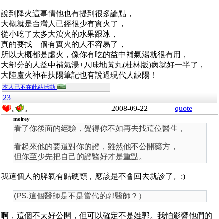
說到降火這事情他也有提到很多論點，
大概就是台灣人已經很少有實火了，
從小吃了太多大瀉火的水果跟冰，
真的要找一個有實火的人不容易了，
所以大概都是虛火，像你有吃的益中補氣湯就很有用，
大部分的人益中補氣湯+八味地黃丸(桂林版)病就好一半了，
大陸盧火神在扶陽筆記也有說過現代人缺陽！
本人已不在此站活動
23
2008-09-22
quote
0
0
moirey
看了你後面的經驗，覺得你不如再去找這位醫生，
看起來他的要還對你的證，雖然他不公開藥方，
但你至少先把自己的證醫好才是重點。
我這個人的脾氣有點硬頸，應該是不會回去就診了。:)
(PS,這個醫師是不是當代的郭醫師？）
啊，這個不太好公開，但可以確定不是姓郭。我怕影響他們的