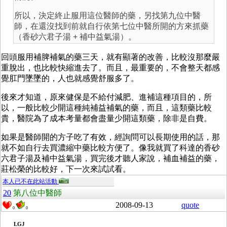
所以，決定終止服用這位醫師的藥，另找第九位中醫
師，在還沒找到前就自行依第七位中醫所開的方來抓藥
（香砂六君子湯 + 補中益氣湯）。
回頭服用補脾補氣的藥三天，就有顯著的改善，比較沒那麼嚴
重脫出，也比較快縮進去了。而且，最重要的，不會整天都感
覺肛門墜墜的，人也就感覺舒服多了。
後來才知道，原來健保是不給付減肥、進補這種項目的，所
以，一般比較少開這種純補益補氣的藥，而且，這類藥比較
貴，醫院為了成本考量都會盡量少開這類藥，除非是自費。
如果是醫師開的方子吃了有效，經詢問可以長期使用的話，那
就不如自行去買濃縮中藥比較方便了。像我就買了科達的香砂
六君子湯及補中益氣湯，買完後才聽人家說，補血補益的藥，
莊松榮的比較好，下一次來試試看。
本人已不在此站活動
20
第八位中醫師
2008-09-13
quote
0
0
LGJ