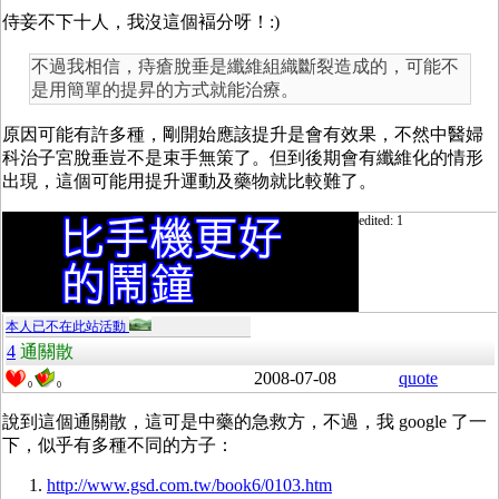
侍妾不下十人，我沒這個褔分呀！:)
不過我相信，痔瘡脫垂是纖維組織斷裂造成的，可能不
是用簡單的提昇的方式就能治療。
原因可能有許多種，剛開始應該提升是會有效果，不然中醫婦
科治子宮脫垂豈不是束手無策了。但到後期會有纖維化的情形
出現，這個可能用提升運動及藥物就比較難了。
edited: 1
本人已不在此站活動
4
通關散
2008-07-08
quote
0
0
說到這個通關散，這可是中藥的急救方，不過，我 google 了一
下，似乎有多種不同的方子：
http://www.gsd.com.tw/book6/0103.htm