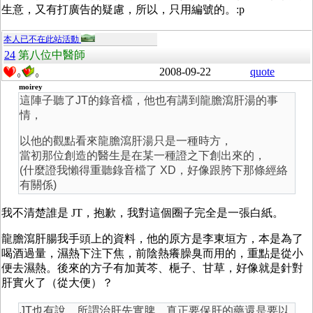
生意，又有打廣告的疑慮，所以，只用編號的。:p
本人已不在此站活動
24
第八位中醫師
2008-09-22
quote
0
0
moirey
這陣子聽了JT的錄音檔，他也有講到龍膽瀉肝湯的事
情，
以他的觀點看來龍膽瀉肝湯只是一種時方，
當初那位創造的醫生是在某一種證之下創出來的，
(什麼證我懶得重聽錄音檔了 XD，好像跟胯下那條經絡
有關係)
我不清楚誰是 JT，抱歉，我對這個圈子完全是一張白紙。
龍膽瀉肝腸我手頭上的資料，他的原方是李東垣方，本是為了
喝酒過量，濕熱下注下焦，前陰熱癢臊臭而用的，重點是從小
便去濕熱。後來的方子有加黃芩、梔子、甘草，好像就是針對
肝實火了（從大便）？
JT也有說，所謂治肝先實脾，真正要保肝的藥還是要以