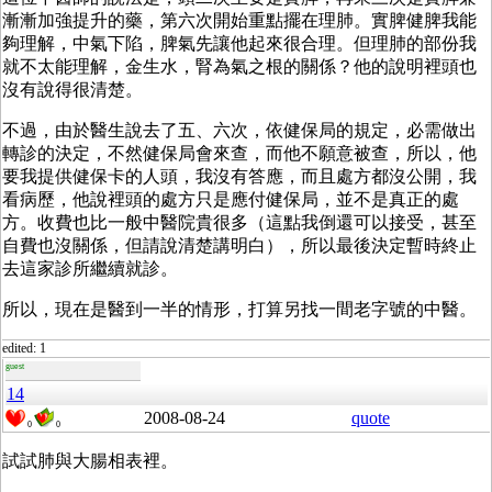
漸漸加強提升的藥，第六次開始重點擺在理肺。實脾健脾我能
夠理解，中氣下陷，脾氣先讓他起來很合理。但理肺的部份我
就不太能理解，金生水，腎為氣之根的關係？他的說明裡頭也
沒有說得很清楚。
不過，由於醫生說去了五、六次，依健保局的規定，必需做出
轉診的決定，不然健保局會來查，而他不願意被查，所以，他
要我提供健保卡的人頭，我沒有答應，而且處方都沒公開，我
看病歷，他說裡頭的處方只是應付健保局，並不是真正的處
方。收費也比一般中醫院貴很多（這點我倒還可以接受，甚至
自費也沒關係，但請說清楚講明白），所以最後決定暫時終止
去這家診所繼續就診。
所以，現在是醫到一半的情形，打算另找一間老字號的中醫。
edited: 1
guest
14
2008-08-24
quote
0
0
試試肺與大腸相表裡。