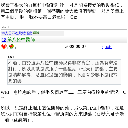
我費了很大的力氣和中醫師討論，可是能被接受的程度很低，
第二個星期的藥和第一個星期的藥大致沒有變動，只是份量上
有更動。 啊，我不要當白老鼠啦！Orz
edited: 1
本人已不在此站活動
18
第八位中醫師
2008-09-07
quote
0
0
LGJ
不過，由於這第八位中醫師說得非常肯定，認為有辦法
對付，所以我就是試服了一個星期（七天）的藥，主要
是清熱解毒、活血化瘀類的藥物，不過有少數不是很常
見的藥：
Well，愈吃愈嚴重，似乎又倒退至二、三度內痔脫垂的情況。O
rz
所以，決定終止服用這位醫師的藥，另找第九位中醫師，在還
沒找到前就自行依第七位中醫所開的方來抓藥（香砂六君子湯
+ 補中益氣湯）。