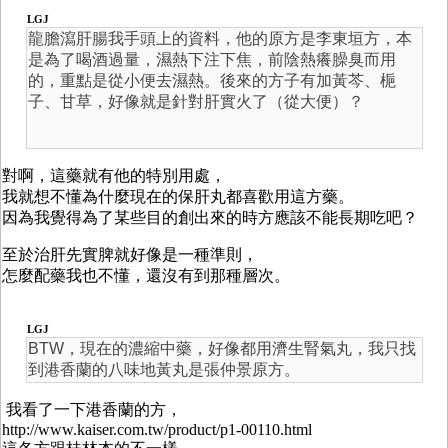
LGJ
龍膽瀉肝腸我手頭上的資料，他的原方是李東垣方，本
是為了喝酒過量，濕熱下注下焦，前陰熱癢臊臭而用
的，重點是從小便去濕熱。後來的方子有加黃芩、梔
子、甘草，好像就是針對肝實火了（從大便）？
對啊，這藥就有他的特別用處，
我就想不懂為什麼現在的保肝丸都喜歡用這方藥。
因為我覺得為了某些目的創出來的時方應該不能長期吃吧？
至於治肝先實脾就好像是一種準則，
怎麼配藥我也不懂，還沒有到那種層次。
LGJ
BTW，現在的濃縮中藥，好像都用濟生腎氣丸，我只找
到港香蘭的八味地黃丸是張仲景原方。
我看了一下港香蘭的方，
http://www.kaiser.com.tw/product/p1-00110.html