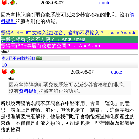
2008-08-07
quote
0
0
因為拿掉脾臟削弱免疫系統可以減少器官移植的排斥。沒有
資
料提到
脾臟有消化的功能。
覺得Android中文輸入法(注音、倉頡)不易輸入？→ gcin Android
手機照相看照片不方便？→ AndCamera
覺得鬧鐘/行事曆有改進的空間？→ AndAlarm
edited: 1
本人已不在此站活動
10
2008-08-07
quote
0
0
eliu
因為拿掉脾臟削弱免疫系統可以減少器官移植的排斥。
沒有
資料提到
脾臟有消化的功能。
所以說西醫的名詞不容易套在中醫來用。古書「運化」的意
思，表面上是運輸、消化，但他包括了「精微」，這個字我不
是很理解要怎麼解釋，他是我們吃了食物後經過轉化所產生的
東西，不僅僅是血液之類的，可能還包括一些荷爾蒙及影響經
絡的物質。