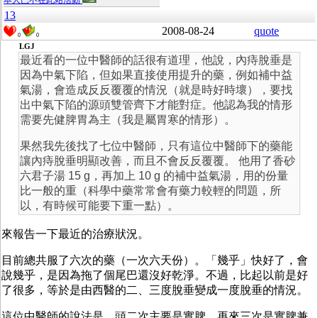
本人已不在此站活動
13
2008-08-24
quote
0
0
LGJ
最近看的一位中醫師的話很有道理，他說，內痔脫垂是
因為中氣下陷，但如果直接使用提升的藥，例如補中益
氣湯，會造成反反覆覆的情況（就是時好時壞），要找
出中氣下陷的源頭雙管齊下才能對症。他認為我的情形
需要先健脾胃為主（我是屬胃寒的情形）。
果然我先後找了七位中醫師，只有這位中醫師下的藥能
讓內痔脫垂明顯改善，而且不會反反覆覆。 他用了香砂
六君子湯 15 g，再加上 10 g 的補中益氣湯，用的份量
比一般的重（科學中藥常常會有藥力較輕的問題，所
以，有時候可能要下重一點）。
來報告一下最近的治療狀況。
目前總共服了六次的藥（一次六天份）。「幾乎」快好了，會
說幾乎，是因為拖了個尾巴還沒好乾淨。不過，比起以前是好
了很多，等於是由西醫的二、三度脫垂變成一度脫垂的情況。
這位中醫師的說法是，頭二次主要是實脾，再來三次是實脾兼