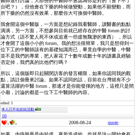
醫師進行討論，大部份的中醫師不會認為你是對的（會下不了
台吧？），但他會在下藥的時候做變動，如果他不願變動，而
所下藥的仍然沒有效果，那麼你大可換個中醫師。
我會開這個中醫版，一方面是想紀錄我看醫師，讀醫書的點點
滴滴，另一方面，不想參與目前就已經存在的中醫 forum 的討
論方式（語不驚人死不休或追逐一些虛無飄渺的東西） ，所以
才會開了這個小小的 forum。我的想法很簡單，我只是想得到一
位下工的中醫師該有的基礎知識而已，畢竟自學的中醫，中醫
並不是我們的專業，把人家花了十數年或數十年的讀書及經驗
否定掉，我們真的比他們行嗎？
所以，這個版即日起關閉訪客的發言權限，如果你認同我的觀
點，請註個冊來討論。如果不認同的話，目前在台灣就有不少
還算活躍的中醫 forum，那邊才是你能發揮的地方，這裡只是間
小廟，討論的都是一位下工中醫師的內容。
edited: 3
本人已不在此站活動
16
2008-08-24
quote
0
0
如果，內痔脫垂是由於虛、寒所造成的，也就是說一開始會有