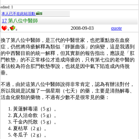
edited: 1
本人已不在此站活動
17
第八位中醫師
2008-09-03
quote
0
0
換了第八位中醫師，是三代的中醫世家，也把重點放在血瘀
症，仍然將痔瘡解釋為類似「靜脈曲張」的病變，這是我遇到
的中西醫目前的統一解釋，但其實新的報告指出，應該是「肛
門軟墊」的不正常移位才造成痔瘡的，只有第七位的老中醫的
看法較為符合肛門軟墊學說，也就是因中氣下陷造成內痔脫
垂。
不過，由於這第八位中醫師說得非常肯定，認為有辦法對付，
所以我就是試服了一個星期（七天）的藥，主要是清熱解毒、
活血化瘀類的藥物，不過有少數不是很常見的藥：
黃蓮解毒湯（5 g）。
真人沽命飲（5 g）。
千金內托散（5 g）。
夏枯草（2 g）。
冬瓜子（2 g）。