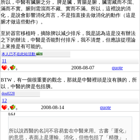
所以，中醫有臟腑之分， 脾是臟，胃腸是腑，臟需藏而不瀉、
滿而不實。腑則需瀉而不藏、實而不滿。所以，這裡說的消
化，是說會影響消化而言，不是指直接去做消化的動作（這是
腑才做這些動作）。
至於器官移植時，摘除脾以減少排斥，我是認為這是沒有辦法
之下的辦法，中醫是否能對付排斥，我不清楚，但應該從理論
上來推是有可能的。
本人已不在此站活動
11
2008-08-07
quote
0
0
BTW，有一個很重要的觀念，那就是中醫裡頭是沒有胰的，所
以，中醫的脾是包括胰。
dou0228
12
2008-08-14
quote
0
0
LGJ
所以說西醫的名詞不容易套在中醫來用。古書「運化」
的意思，表面上是運輸、消化，但他包括了「精微」，