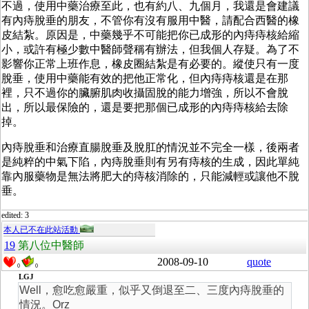
不過，使用中藥治療至此，也有約八、九個月，我還是會建議
有內痔脫垂的朋友，不管你有沒有服用中醫，請配合西醫的橡
皮結紮。原因是，中藥幾乎不可能把你已成形的內痔痔核給縮
小，或許有極少數中醫師聲稱有辦法，但我個人存疑。為了不
影響你正常上班作息，橡皮圈結紮是有必要的。縱使只有一度
脫垂，使用中藥能有效的把他正常化，但內痔痔核還是在那
裡，只不過你的臟腑肌肉收攝固脫的能力增強，所以不會脫
出，所以最保險的，還是要把那個已成形的內痔痔核給去除
掉。
內痔脫垂和治療直腸脫垂及脫肛的情況並不完全一樣，後兩者
是純粹的中氣下陷，內痔脫垂則有另有痔核的生成，因此單純
靠內服藥物是無法將肥大的痔核消除的，只能減輕或讓他不脫
垂。
edited: 3
本人已不在此站活動
19
第八位中醫師
2008-09-10
quote
0
0
LGJ
Well，愈吃愈嚴重，似乎又倒退至二、三度內痔脫垂的
情況。Orz