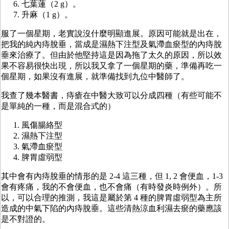
七葉蓮（2 g）。
升麻（1 g）。
服了一個星期，老實說沒什麼明顯進展。原因可能就是出在，
把我的純內痔脫垂，當成是濕熱下注型及氣滯血瘀型的內痔脫
垂來治療了。但由於他堅持這是因為拖了太久的原因，所以效
果不容易很快出現，所以我又拿了一個星期的藥，準備再吃一
個星期，如果沒有進展，就準備找到九位中醫師了。
我查了幾本醫書，痔瘡在中醫大致可以分成四種（有些可能不
是單純的一種，而是混合式的）
風傷腸絡型
濕熱下注型
氣滯血瘀型
脾胃虛弱型
其中會有內痔脫垂的情形的是 2-4 這三種，但 1, 2 會便血，1-3
會有疼痛，我的不會便血，也不會痛（有時發炎時例外）。所
以，可以合理的推測，我這是屬於第 4 種的脾胃虛弱型為主所
造成的中氣下陷的內痔脫垂。這些清熱涼血利濕去瘀的藥應該
是不對證的。