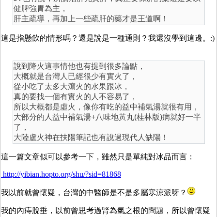
健脾強胃為主，
肝主疏導，再加上一些疏肝的藥才是王道啊！
這是指懸飲的情形嗎？還是說是一種通則？我還沒學到這邊。:)
說到降火這事情他也有提到很多論點，
大概就是台灣人已經很少有實火了，
從小吃了太多大瀉火的水果跟冰，
真的要找一個有實火的人不容易了，
所以大概都是虛火，像你有吃的益中補氣湯就很有用，
大部分的人益中補氣湯+八味地黃丸(桂林版)病就好一半
了，
大陸盧火神在扶陽筆記也有說過現代人缺陽！
這一篇文章似可以參考一下，雖然只是單純對冰品而言：
http://yibian.hopto.org/shu/?sid=81868
我以前就曾懷疑，台灣的中醫師是不是多屬寒涼派呀？
我的內痔脫垂，以前曾思考過腎為氣之根的問題，所以曾懷疑