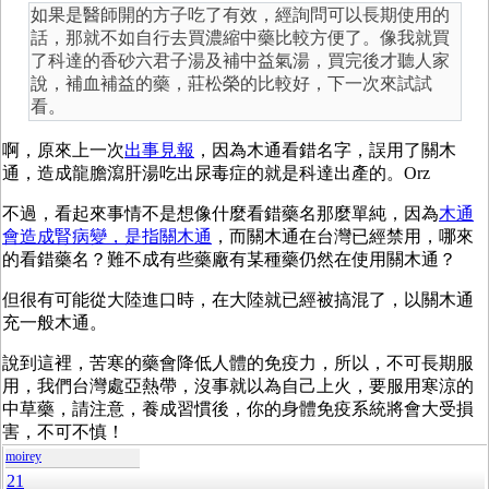
如果是醫師開的方子吃了有效，經詢問可以長期使用的
話，那就不如自行去買濃縮中藥比較方便了。像我就買
了科達的香砂六君子湯及補中益氣湯，買完後才聽人家
說，補血補益的藥，莊松榮的比較好，下一次來試試
看。
啊，原來上一次
出事見報
，因為木通看錯名字，誤用了關木
通，造成龍膽瀉肝湯吃出尿毒症的就是科達出產的。Orz
不過，看起來事情不是想像什麼看錯藥名那麼單純，因為
木通
會造成腎病變，是指關木通
，而關木通在台灣已經禁用，哪來
的看錯藥名？難不成有些藥廠有某種藥仍然在使用關木通？
但很有可能從大陸進口時，在大陸就已經被搞混了，以關木通
充一般木通。
說到這裡，苦寒的藥會降低人體的免疫力，所以，不可長期服
用，我們台灣處亞熱帶，沒事就以為自己上火，要服用寒涼的
中草藥，請注意，養成習慣後，你的身體免疫系統將會大受損
害，不可不慎！
moirey
21