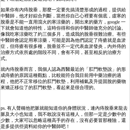
如果你有內痔脫垂，那麼一定要先搞清楚形成的過程，提供給
中醫師，他才好綜合判斷，當然你自己心裡要有個底，虛寒的
脫垂是不能一直用瀉火的寒涼藥的，開出來的藥方，google 一
下就會知道他的特性，這時你得和你的中醫師做充分的討論。
像我吃寒涼藥吃了約三個多月，造成我的脫垂很難治療。有些
中醫師會認定用寒涼藥，可能是因為他們認定了痔瘡就是血淤
症，但痔瘡有很多種，脫垂並不一定代表血淤發炎，內外痔的
治療方式依所處的階段不同，會有不同，甚至相反的治療方
式。
就內痔脫垂而言，我個人認為西醫最近的「肛門軟墊說」的形
成痔瘡的原因這種觀點，比較能符合我目前用中藥治療的過
程，他把不正常移位的肛門軟墊，利用補氣及升提固脫的藥物
來矯正移位了的肛門軟墊，看起來是很合理的。
ps. 有人聲稱他把脈就能知道你的身體狀況，連內痔脫垂來龍去
脈及大小也知道，我不敢說沒有這種人，但那一定是少數中的
少數，大家可以忽略這種高手的存在，沒有必要冒那種險，還
是多提供些資料給你的中醫師吧！