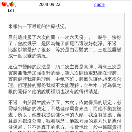
2008-09-22
quote
0
0
LGJ
來報告一下最近的治療狀況。
目前總共服了六次的藥（一次六天份）。「幾乎」快好
了，會說幾乎，是因為拖了個尾巴還沒好乾淨。不過，
比起以前是好了很多，等於是由西醫的二、三度脫垂變
成一度脫垂的情況。
這位中醫師的說法是，頭二次主要是實脾，再來三次是
實脾兼漸漸加強提升的藥，第六次開始重點擺在理肺。
實脾健脾我能夠理解，中氣下陷，脾氣先讓他起來很合
理。但理肺的部份我就不太能理解，金生水，腎為氣之
根的關係？他的說明裡頭也沒有說得很清楚。
不過，由於醫生說去了五、六次，依健保局的規定，必
需做出轉診的決定，不然健保局會來查，而他不願意被
查，所以，他要我提供健保卡的人頭，我沒有答應，而
且處方都沒公開，我看病歷，他說裡頭的處方只是應付
健保局，並不是真正的處方。收費也比一般中醫院貴很