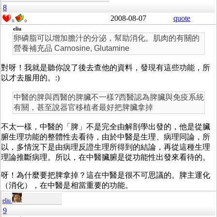
8
2008-08-07
quote
0
0
eliu
卵磷脂可以增加膽汁的分泌，幫助消化。肌肉的有關的
營養補充品 Carnosine, Glutamine
對呀！我就是聽你說了後去查他的資料，發現有這些功能，所
以才去服用的。:)
中醫的脾與西醫的脾臟不一樣?西醫認為脾臟與免疫系統
有關，甚至說器官移植者最好把脾臟拿掉
不太一樣，中醫的「脾」不是完全由解剖學出發的，他是從臟
腑生理功能的整體性去看待，由於中醫是生理、病理同論，所
以，多情況下是由病理反證生理所得到的結論，再從這種生理
理論推斷病理。所以，在中醫臟腑是從功能性出發來看待的。
呀！為什麼要把脾拿掉？這在中醫是很不可思議的。脾主運化
（消化），在中醫是相當重要的功能。
eliu
9