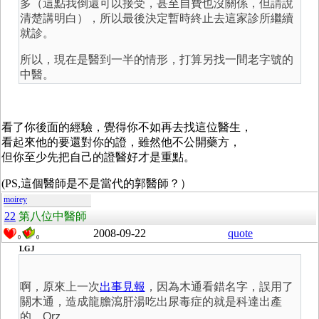
多（這點我倒還可以接受，甚至自費也沒關係，但請說
清楚講明白），所以最後決定暫時終止去這家診所繼續
就診。
所以，現在是醫到一半的情形，打算另找一間老字號的
中醫。
看了你後面的經驗，覺得你不如再去找這位醫生，
看起來他的要還對你的證，雖然他不公開藥方，
但你至少先把自己的證醫好才是重點。
(PS,這個醫師是不是當代的郭醫師？）
moirey
22
第八位中醫師
2008-09-22
quote
0
0
LGJ
啊，原來上一次
出事見報
，因為木通看錯名字，誤用了
關木通，造成龍膽瀉肝湯吃出尿毒症的就是科達出產
的。Orz