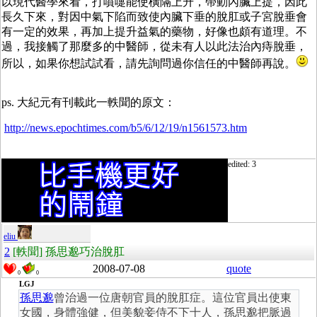
以現代醫學來看，打噴嚏能使橫隔上升，帶動內臟上提，因此
長久下來，對因中氣下陷而致使內臟下垂的脫肛或子宮脫垂會
有一定的效果，再加上提升益氣的藥物，好像也頗有道理。不
過，我接觸了那麼多的中醫師，從未有人以此法治內痔脫垂，
所以，如果你想試試看，請先詢問過你信任的中醫師再說。
ps. 大紀元有刊載此一軼聞的原文：
http://news.epochtimes.com/b5/6/12/19/n1561573.htm
edited: 3
eliu
2
[軼聞] 孫思邈巧治脫肛
2008-07-08
quote
0
0
LGJ
孫思邈
曾治過一位唐朝官員的脫肛症。這位官員出使東
女國，身體強健，但美貌妾侍不下十人，孫思邈把脈過