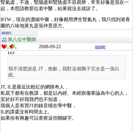
腎氣虛，不過，腎陽虛和腎陰虛不容易辨，常常好像是混在一
起，本想請教那位老中醫，結果就沒去就診了。
BTW，現在的濃縮中藥，好像都用濟生腎氣丸，我只找到港香
蘭的八味地黃丸是張仲景原方。
moirey
25
第八位中醫師
2008-09-22
quote
0
0
LGJ
我不清楚誰是 JT，抱歉，我對這個圈子完全是一張白
紙。
JT, IL是最近比較紅的網路奇人，
私底下都有在教課，都是以內經、本經跟傷寒論為中心的人，
至於好不好我我們也不知道，
我個人是有買JT的錄音檔在學中醫，
IL的課還沒有時間去上。
如果你有興趣可以查察這些關鍵字。