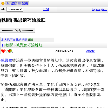
cht
健康
中醫藥
Find
adm
login
register
[軼聞] 孫思邈巧治脫肛
----------- Reply -----------
本人已不在此站活動
1
[軼聞] 孫思邈巧治脫肛
2008-07-23
quote
0
0
孫思邈
曾治過一位唐朝官員的脫肛症。這位官員出使東女國，
身體強健，但美貌妾侍不下十人，孫思邈把脈過後，「脈沈細
無力，察舌胖嫩，苔少而潤」，心知是房事過度，秏傷腎陽，
中氣下陷所致。
於是孫和此官員約法三章，要他千日內不近女色，然後拿出
「通關散」要他早晚各取一些粉末以鼻吸嗅之，以噴嚏數十為
度。另加上一些補氣升提的藥方要他服用，直至不會脫肛為
止。