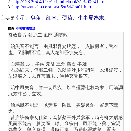
http://123.204.46.10/1.sinodb/book3/a3-0094.htm
http://www.tchaa.org.tw/u5/u54/dra01.htm
南星、皂角、細辛、薄荷、生半夏為末。
主要是
摘自
中醫實務講堂
奇效良方 卷之二 風門 通關散
治失音不能言，由風邪客於脾經，上入關機者，舌本
也。又關膈不通，其人精神昏憒失忘。
白殭蠶 炒，半兩 羌活 三分 麝香 半錢。
右為細末，每服二錢，先以薑汁少許調勻，以沸湯浸，
放溫服之，以真菖蒲末，時時著舌根下。
治中風失音，并一切風疾。以白殭蠶七枚為末，用酒調
服方寸匕，立效。
治感風不能語。以黃耆、防風。煮湯數斛，置床下薰
之。
昔唐許裔宗初仕陳，為新蔡王外兵參軍，時有柳太后感
風而不能言，脈沈而口噤。裔宗曰：既不能下藥，宜湯
氣薰之，藥入腠理，週時可瘥，乃造此湯數斛，置床