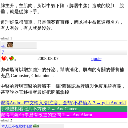
脾主升，主肌肉，所以中氣下陷（脾居中焦）造成的脫肛、脫
垂，就是從脾下手。
道理好像很簡單，只是個案百百種，所以補中益氣這種名方，
有人有效，有人就是沒效。
edited: 1
eliu
7
2008-08-07
quote
0
0
卵磷脂可以增加膽汁的分泌，幫助消化。肌肉的有關的營養補
充品 Carnosine, Glutamine ..
中醫的脾與西醫的脾臟不一樣?西醫認為脾臟與免疫系統有關，
甚至說器官移植者最好把脾臟拿掉
覺得Android中文輸入法(注音、倉頡)不易輸入？→ gcin Android
手機照相看照片不方便？→ AndCamera
覺得鬧鐘/行事曆有改進的空間？→ AndAlarm
edited: 2
本人已不在此站活動