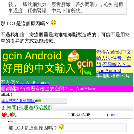
後，「脈沈細無力，察舌胖嫩，苔少而潤」，心知是房
事過度，秏傷腎陽，中氣下陷所致。
那 LGJ 是這個原因嗎？
不過我相信，痔瘡脫垂是纖維組織斷裂造成的，可能不是用簡
單的提昇的方式就能治療。
覺得Android中文
輸入法(注音、倉
頡)不易輸入？→
gcin Android
手機照相看照片
不方便？→ AndCamera
覺得鬧鐘/行事曆有改進的空間？→ AndAlarm
edited: 1
本人已不在此站活動
3
[軼聞] 孫思邈巧治脫肛
2008-07-08
quote
0
0
eliu
那 LGJ 是這個原因嗎？