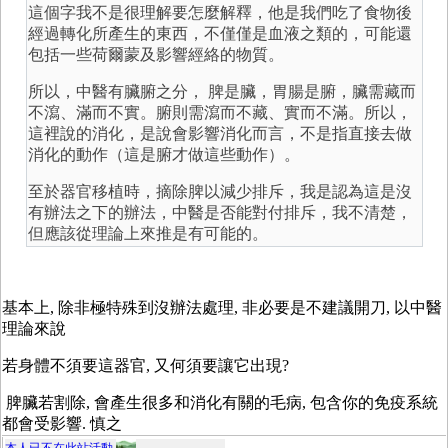
這個字我不是很理解要怎麼解釋，他是我們吃了食物後
經過轉化所產生的東西，不僅僅是血液之類的，可能還
包括一些荷爾蒙及影響經絡的物質。
所以，中醫有臟腑之分， 脾是臟，胃腸是腑，臟需藏而
不瀉、滿而不實。腑則需瀉而不藏、實而不滿。所以，
這裡說的消化，是說會影響消化而言，不是指直接去做
消化的動作（這是腑才做這些動作）。
至於器官移植時，摘除脾以減少排斥，我是認為這是沒
有辦法之下的辦法，中醫是否能對付排斥，我不清楚，
但應該從理論上來推是有可能的。
基本上, 除非極特殊到沒辦法處理, 非必要是不建議開刀, 以中醫
理論來說
若身體不須要這器官, 又何須要讓它出現?
脾臟若割除, 會產生很多和消化有關的毛病, 包含你的免疫系統
都會受影響. 慎之