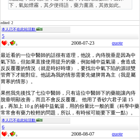
下，氣如煙霧，其夕便得語，藥力薰蒸，其效如此。
edited: 2
本人已不在此站活動
5
2008-07-23
quote
0
0
最近看的一位中醫師的話很有道理，他說，內痔脫垂是因為中
氣下陷，但如果直接使用提升的藥，例如補中益氣湯，會造成
反反覆覆的情況（就是時好時壞），要找出中氣下陷的源頭雙
管齊下才能對症。他認為我的情形需要先健脾胃為主（我是屬
胃寒的情形）。
果然我先後找了七位中醫師，只有這位中醫師下的藥能讓內痔
脫垂明顯改善，而且不會反反覆覆。 他用了香砂六君子湯 15
g，再加上 10 g 的補中益氣湯，用的份量比一般的重（科學中藥
常常會有藥力較輕的問題，所以，有時候可能要下重一點）。
本人已不在此站活動
6
2008-08-07
quote
0
0