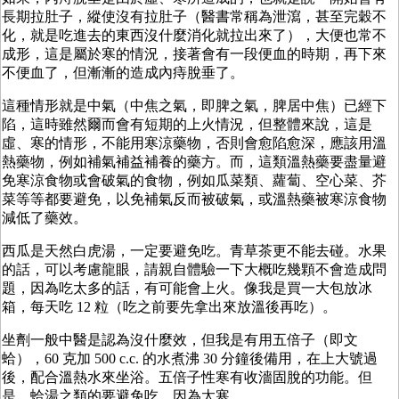
長期拉肚子，縱使沒有拉肚子（醫書常稱為泄瀉，甚至完穀不
化，就是吃進去的東西沒什麼消化就拉出來了），大便也常不
成形，這是屬於寒的情況，接著會有一段便血的時期，再下來
不便血了，但漸漸的造成內痔脫垂了。
這種情形就是中氣（中焦之氣，即脾之氣，脾居中焦）已經下
陷，這時雖然爾而會有短期的上火情況，但整體來說，這是
虛、寒的情形，不能用寒涼藥物，否則會愈陷愈深，應該用溫
熱藥物，例如補氣補益補養的藥方。而，這類溫熱藥要盡量避
免寒涼食物或會破氣的食物，例如瓜菜類、蘿蔔、空心菜、芥
菜等等都要避免，以免補氣反而被破氣，或溫熱藥被寒涼食物
減低了藥效。
西瓜是天然白虎湯，一定要避免吃。青草茶更不能去碰。水果
的話，可以考慮龍眼，請親自體驗一下大概吃幾顆不會造成問
題，因為吃太多的話，有可能會上火。像我是買一大包放冰
箱，每天吃 12 粒（吃之前要先拿出來放溫後再吃）。
坐劑一般中醫是認為沒什麼效，但我是有用五倍子（即文
蛤），60 克加 500 c.c. 的水煮沸 30 分鐘後備用，在上大號過
後，配合溫熱水來坐浴。五倍子性寒有收濇固脫的功能。但
是，蛤湯之類的要避免吃，因為太寒。