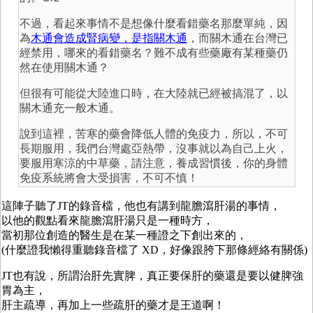
不過，看起來事情不是想像什麼看錯藥名那麼單純，因
為
木通會造成腎病變，是指關木通
，而關木通在台灣已
經禁用，哪來的看錯藥名？難不成有些藥廠有某種藥仍
然在使用關木通？
但很有可能從大陸進口時，在大陸就已經被搞混了，以
關木通充一般木通。
說到這裡，苦寒的藥會降低人體的免疫力，所以，不可
長期服用，我們台灣處亞熱帶，沒事就以為自己上火，
要服用寒涼的中草藥，請注意，養成習慣後，你的身體
免疫系統將會大受損害，不可不慎！
這陣子聽了JT的錄音檔，他也有講到龍膽瀉肝湯的事情，
以他的觀點看來龍膽瀉肝湯只是一種時方，
當初那位創造的醫生是在某一種證之下創出來的，
(什麼證我懶得重聽錄音檔了 XD，好像跟胯下那條經絡有關係)
JT也有說，所謂治肝先實脾，真正要保肝的藥還是要以健脾強
胃為主，
肝主疏導，再加上一些疏肝的藥才是王道啊！