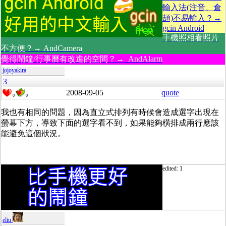
輸入法(注音、倉
頡)不易輸入？→
gcin Android
手機照相看照片
不方便？→ AndCamera
覺得鬧鐘/行事曆有改進的空間？→ AndAlarm
jojoyakira
3
2008-09-05
quote
0
0
我也有相同的問題，因為直立式排列有時候會造成選字出現在
螢幕下方，導致下面的選字看不到，如果能夠橫排成兩行應該
能避免這個狀況。
edited: 1
eliu