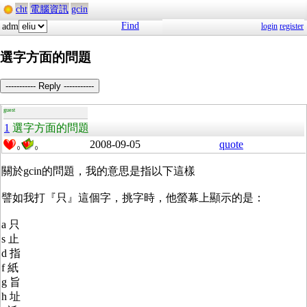
cht
電腦資訊
gcin
Find
adm
login
register
選字方面的問題
----------- Reply -----------
guest
1
選字方面的問題
2008-09-05
quote
0
0
關於gcin的問題，我的意思是指以下這樣
譬如我打『只』這個字，挑字時，他螢幕上顯示的是：
a 只
s 止
d 指
f 紙
g 旨
h 址