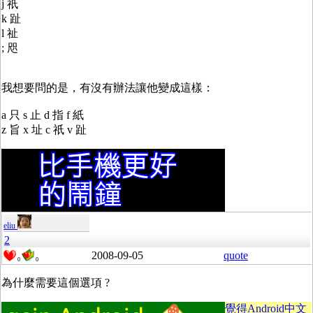
j 祇
k 趾
l 祉
; 咫
我想要問的是，有沒有辦法讓他變成這樣：
a 只 s 止 d 指 f 紙
z 旨 x 址 c 祇 v 趾
eliu
2
2008-09-05
quote
0
0
為什麼需要這個選項 ?
覺得Android中文