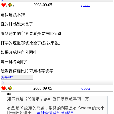
2008-09-05
quote
0
0
這個建議不錯
直的排感覺太長了
看到需要的字還要看是要按哪個鍵
打字的速度都被托慢了(對我來說)
如果改成橫向分兩排
每一排各4個字
我覺得這樣比較容易找字選字
jojoyakira
6
2008-09-05
quote
0
0
eliu
如果有超出的情形，gcin 會自動換選單到上方。
有些是 X 設定的問題，常見的問題是有 Screen 的大小
比實際的還大。
這就會造成計算錯誤
。