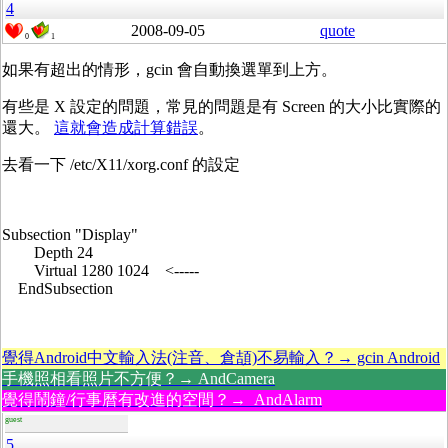
4
2008-09-05
quote
0
1
如果有超出的情形，gcin 會自動換選單到上方。
有些是 X 設定的問題，常見的問題是有 Screen 的大小比實際的
還大。
這就會造成計算錯誤
。
去看一下 /etc/X11/xorg.conf 的設定
Subsection "Display"
Depth 24
Virtual 1280 1024 <-----
EndSubsection
覺得Android中文輸入法(注音、倉頡)不易輸入？→ gcin Android
手機照相看照片不方便？→ AndCamera
覺得鬧鐘/行事曆有改進的空間？→ AndAlarm
guest
5