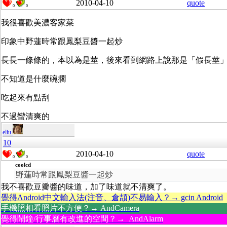
2010-04-10
quote
0
0
我很喜歡美濃客家菜
印象中野蓮時常跟鳳梨豆醬一起炒
長長一條條的，本以為是莖，後來看到網路上說那是「假長莖
不知道是什麼碗擱
吃起來有點刮
不過蠻清爽的
eliu
10
2010-04-10
quote
0
0
coolcd
野蓮時常跟鳳梨豆醬一起炒
我不喜歡豆瓣醬的味道，加了味道就不清爽了。
覺得Android中文輸入法(注音、倉頡)不易輸入？→ gcin Android
手機照相看照片不方便？→ AndCamera
覺得鬧鐘/行事曆有改進的空間？→ AndAlarm