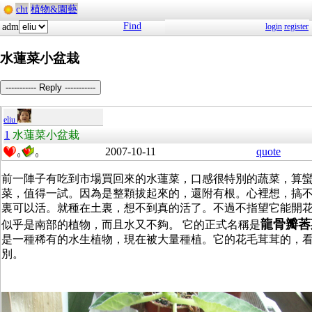
cht
植物&園藝
Find
adm
login
register
水蓮菜小盆栽
----------- Reply -----------
eliu
1
水蓮菜小盆栽
2007-10-11
quote
0
0
前一陣子有吃到市場買回來的水蓮菜，口感很特別的蔬菜，算
菜，值得一試。因為是整顆拔起來的，還附有根。心裡想，搞
裏可以活。就種在土裏，想不到真的活了。不過不指望它能開
龍骨瓣莕
似乎是南部的植物，而且水又不夠。 它的正式名稱是
是一種稀有的水生植物，現在被大量種植。它的花毛茸茸的，
別。