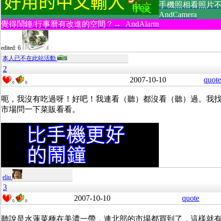
手機照相看照片
AndCamera
覺得鬧鐘/行事曆有改進的空間？→ AndAlarm
edited: 6
本人已不在此站活動
2
2007-10-10
quote
0
0
呃，我沒有吃過呀！好吧！我連看（聽）都沒看（聽）過。我
市場問一下菜販看看。
eliu
3
2007-10-10
quote
0
0
聽說是水蓮菜種在美濃一帶，連北部的市場都買到了，這樣就