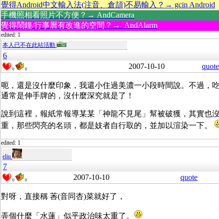
覺得Android中文輸入法(注音、倉頡)不易輸入？→ gcin Android
手機照相看照片不方便？→ AndCamera
覺得鬧鐘/行事曆有改進的空間？→ AndAlarm
edited: 1
本人已不在此站活動
6
2007-10-10
quote
0
0
呃，還是沒什麼印象，我還小住過美濃一小段時間說。不過，
通常是伸手牌的，沒什麼深究就是了！
說到這裡，報紙常報導某某「神龍不見尾」幫被破獲，其實也
重，那些閃亮的名頭，都是妓者自行取的，並加以渲染一下。
edited: 1
eliu
7
2007-10-10
quote
0
0
對呀，直接稱 莕(音同杏)菜就好了，
弄個什麼「水蓮」似乎政治味太重了。