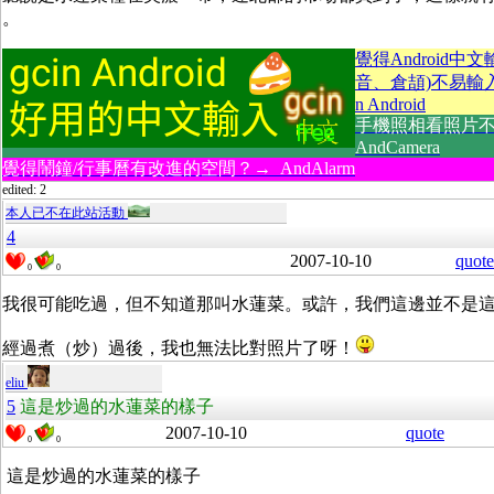
。
覺得Android中
音、倉頡)不易輸入？
n Android
手機照相看照片
AndCamera
覺得鬧鐘/行事曆有改進的空間？→ AndAlarm
edited: 2
本人已不在此站活動
4
2007-10-10
quote
0
0
我很可能吃過，但不知道那叫水蓮菜。或許，我們這邊並不是
經過煮（炒）過後，我也無法比對照片了呀！
eliu
5
這是炒過的水蓮菜的樣子
2007-10-10
quote
0
0
這是炒過的水蓮菜的樣子