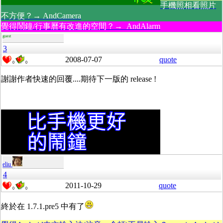
手機照相看照片
不方便？→ AndCamera
覺得鬧鐘/行事曆有改進的空間？→ AndAlarm
guest
3
2008-07-07
quote
0
0
謝謝作者快速的回覆....期待下一版的 release !
eliu
4
2011-10-29
quote
0
0
終於在 1.7.1.pre5 中有了