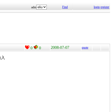
Find
login
register
adm
2008-07-07
0
0
quote
輸入