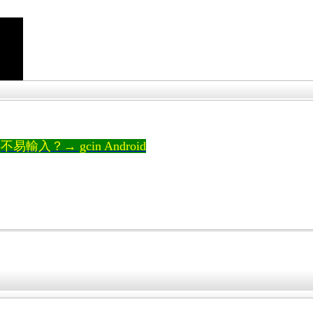
輸入？→ gcin Android