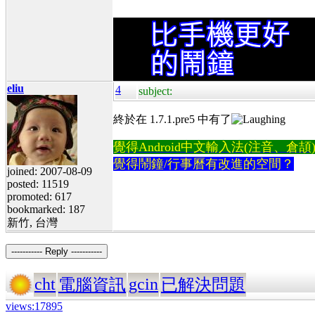
eliu
4
subject:
終於在 1.7.1.pre5 中有了
覺得Android中文輸入法(注音、倉頡)不易
覺得鬧鐘/行事曆有改進的空間？
joined: 2007-08-09
posted: 11519
promoted: 617
bookmarked: 187
新竹, 台灣
----------- Reply -----------
cht
gcin
電腦資訊
已解決問題
views:17895