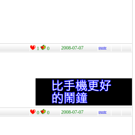
2008-07-07
quote
1
0
2008-07-07
quote
0
0