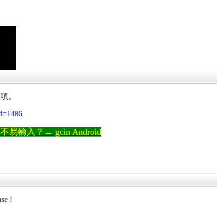
選項。
tid=1486
輸入？→ gcin Android
e !