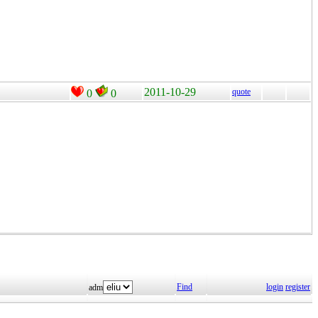
2011-10-29
quote
0
0
Find
login
register
adm