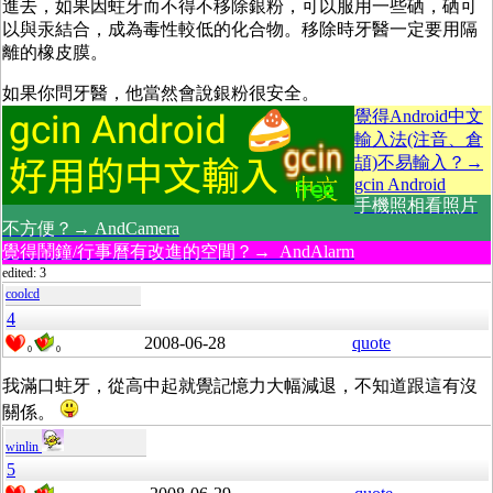
進去，如果因蛀牙而不得不移除銀粉，可以服用一些硒，硒可
以與汞結合，成為毒性較低的化合物。移除時牙醫一定要用隔
離的橡皮膜。
如果你問牙醫，他當然會說銀粉很安全。
覺得Android中文
輸入法(注音、倉
頡)不易輸入？→
gcin Android
手機照相看照片
不方便？→ AndCamera
覺得鬧鐘/行事曆有改進的空間？→ AndAlarm
edited: 3
coolcd
4
2008-06-28
quote
0
0
我滿口蛀牙，從高中起就覺記憶力大幅減退，不知道跟這有沒
關係。
winlin
5