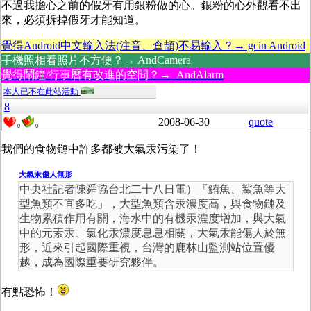
不過我擔心之前的假牙有用銀粉做的心。銀粉的心外觀看不出
來，必須拆掉假牙才能知道。
覺得Android中文輸入法(注音、倉頡)不易輸入？→ gcin Android
手機照相看照片不方便？→ AndCamera
覺得鬧鐘/行事曆有改進的空間？→ AndAlarm
本人已不在此站活動
8
2008-06-30
quote
0
0
我們的食物鏈中許多都被大氣汞污染了！
大氣汞傷人無形
中央社記者陳舜協台北二十八日電）「鮪魚、鯊魚等大
型魚類不宜多吃」，大型魚類含汞濃度高，與食物鏈及
生物累積作用有關，海水中的有機汞濃度增加，與大氣
中的元素汞、氯化汞濃度息息相關，大氣汞能傷人於無
形，近來引起國際重視，台灣的鹿林山監測站位置優
越，成為國際重要研究夥伴。
有點恐怖！