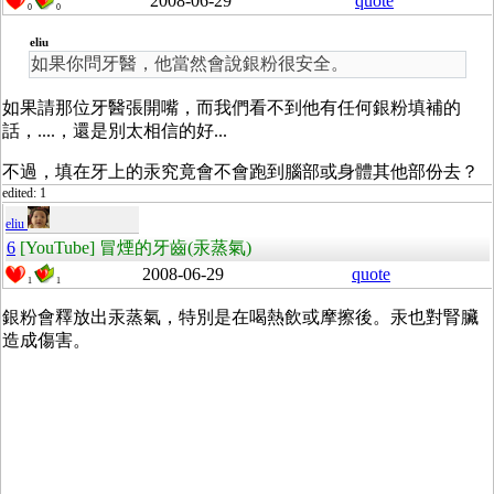
2008-06-29
quote
0
0
eliu
如果你問牙醫，他當然會說銀粉很安全。
如果請那位牙醫張開嘴，而我們看不到他有任何銀粉填補的
話，....，還是別太相信的好...
不過，填在牙上的汞究竟會不會跑到腦部或身體其他部份去？
edited: 1
eliu
6
[YouTube] 冒煙的牙齒(汞蒸氣)
2008-06-29
quote
1
1
銀粉會釋放出汞蒸氣，特別是在喝熱飲或摩擦後。汞也對腎臟
造成傷害。