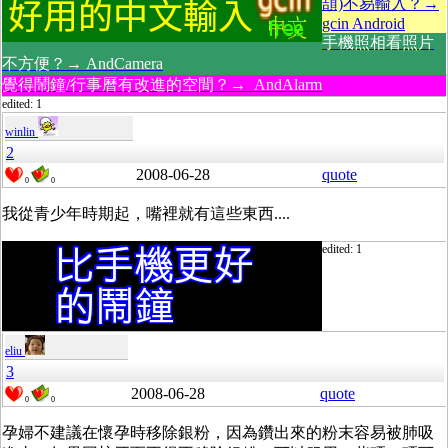
頡)不易輸入？→
gcin Android
手機照相看照片
不方便？→ AndCamera
覺得鬧鐘/行事曆有改進的空間？→ AndAlarm
edited: 1
winlin
2
2008-06-28
quote
0
0
我從青少年時期起，嘴裡就有這些東西....
edited: 1
eliu
3
2008-06-28
quote
0
0
孕婦不建議在懷孕時移除銀粉，因為鑽出來的粉末容易被肺吸