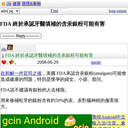
cht
健康
環境&毒物
Find
adm
login
register
FDA 終於承認牙醫填補的含汞銀粉可能有害
----------- Reply -----------
eliu
1
FDA 終於承認牙醫填補的含汞銀粉可能有害
2008-06-29
quote
1
0
在和解一件官司之後
，美國 FDA承認含汞銀粉(amalgam)可能會
造成健康的問題，特別是懷孕的婦女、小孩、胎兒。
FDA說不建議有銀粉的人去移除。
用來修補蛀牙的銀粉含有約50%的汞。汞對腦神經的傷害很
大。
覺得Android中文
輸入法(注音、倉