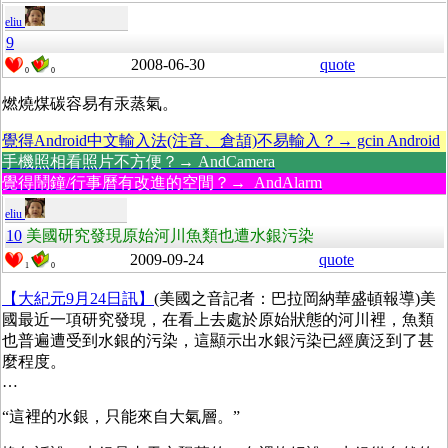
eliu
9
2008-06-30
quote
0
0
燃燒煤碳容易有汞蒸氣。
覺得Android中文輸入法(注音、倉頡)不易輸入？→ gcin Android
手機照相看照片不方便？→ AndCamera
覺得鬧鐘/行事曆有改進的空間？→ AndAlarm
eliu
10
美國研究發現原始河川魚類也遭水銀污染
2009-09-24
quote
1
0
【大紀元9月24日訊】
(美國之音記者：巴拉岡納華盛頓報導)美
國最近一項研究發現，在看上去處於原始狀態的河川裡，魚類
也普遍遭受到水銀的污染，這顯示出水銀污染已經廣泛到了甚
麼程度。
…
“這裡的水銀，只能來自大氣層。”