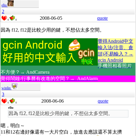
eliu
2
2008-06-05
quote
0
0
因為 f12, f12是比較少用的鍵，不想佔太多空間。
覺得Android中文
輸入法(注音、倉
頡)不易輸入？→
gcin Android
手機照相看照片
不方便？→ AndCamera
覺得鬧鐘/行事曆有改進的空間？→ AndAlarm
winlin
3
2008-06-06
quote
0
0
eliu
因為 f12, f12是比較少用的鍵，不想佔太多空間。
嗯，明白～
11和12右邊好像還有一大片空白，放進去應該還不算太擠