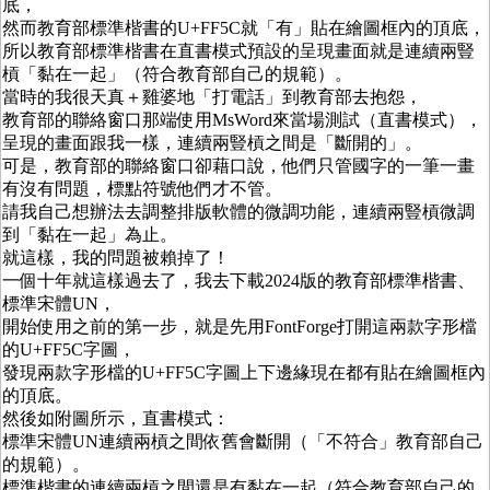
底，
然而教育部標準楷書的U+FF5C就「有」貼在繪圖框內的頂底，
所以教育部標準楷書在直書模式預設的呈現畫面就是連續兩豎
槓「黏在一起」（符合教育部自己的規範）。
當時的我很天真＋雞婆地「打電話」到教育部去抱怨，
教育部的聯絡窗口那端使用MsWord來當場測試（直書模式），
呈現的畫面跟我一樣，連續兩豎槓之間是「斷開的」。
可是，教育部的聯絡窗口卻藉口說，他們只管國字的一筆一畫
有沒有問題，標點符號他們才不管。
請我自己想辦法去調整排版軟體的微調功能，連續兩豎槓微調
到「黏在一起」為止。
就這樣，我的問題被賴掉了！
一個十年就這樣過去了，我去下載2024版的教育部標準楷書、
標準宋體UN，
開始使用之前的第一步，就是先用FontForge打開這兩款字形檔
的U+FF5C字圖，
發現兩款字形檔的U+FF5C字圖上下邊緣現在都有貼在繪圖框內
的頂底。
然後如附圖所示，直書模式：
標準宋體UN連續兩槓之間依舊會斷開（「不符合」教育部自己
的規範）。
標準楷書的連續兩槓之間還是有黏在一起（符合教育部自己的