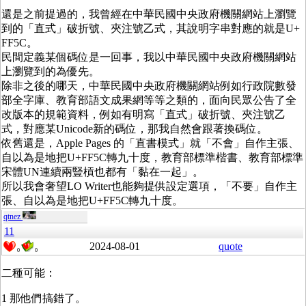
還是之前提過的，我曾經在中華民國中央政府機關網站上瀏覽
到的「直式」破折號、夾注號乙式，其說明字串對應的就是U+
FF5C。
民間定義某個碼位是一回事，我以中華民國中央政府機關網站
上瀏覽到的為優先。
除非之後的哪天，中華民國中央政府機關網站例如行政院數發
部全字庫、教育部語文成果網等等之類的，面向民眾公告了全
改版本的規範資料，例如有明寫「直式」破折號、夾注號乙
式，對應某Unicode新的碼位，那我自然會跟著換碼位。
依舊還是，Apple Pages 的「直書模式」就「不會」自作主張、
自以為是地把U+FF5C轉九十度，教育部標準楷書、教育部標準
宋體UN連續兩豎槓也都有「黏在一起」。
所以我會奢望LO Writer也能夠提供設定選項，「不要」自作主
張、自以為是地把U+FF5C轉九十度。
qtnez
11
2024-08-01
quote
0
0
二種可能：
1 那他們搞錯了。