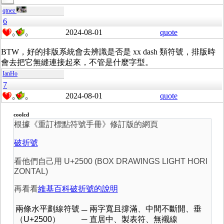
qtnez
6
2024-08-01
quote
0
0
BTW，好的排版系統會去辨識是否是 xx dash 類符號，排版時
會去把它無縫連接起來，不管是什麼字型。
IanHo
7
2024-08-01
quote
0
0
coolcd
根據《重訂標點符號手冊》修訂版的網頁
破折號
看他們自己用 U+2500 (BOX DRAWINGS LIGHT HORI
ZONTAL)
再看看
維基百科破折號的說明
兩條水平劃線符號
兩字寬且撐滿、中間不斷開、垂
─
─
（U+2500）
直居中、製表符、無襯線