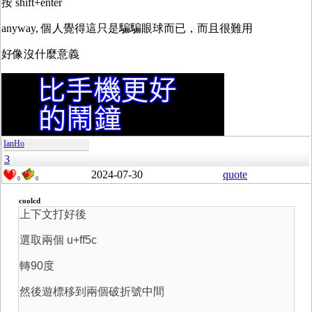
按 shift+enter
anyway, 個人覺得這只是騙騙眼球而已，而且很難用
好像沒什麼意義
IanHo
3
2024-07-30
quote
0
0
coolcd
上下文打好後
選取兩個 u+ff5c
轉90度
然後遊標移到兩個破折號中間