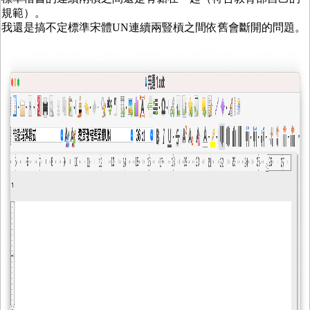
規範）。
我還是搞不定標準宋體UN連續兩豎槓之間依舊會斷開的問題。