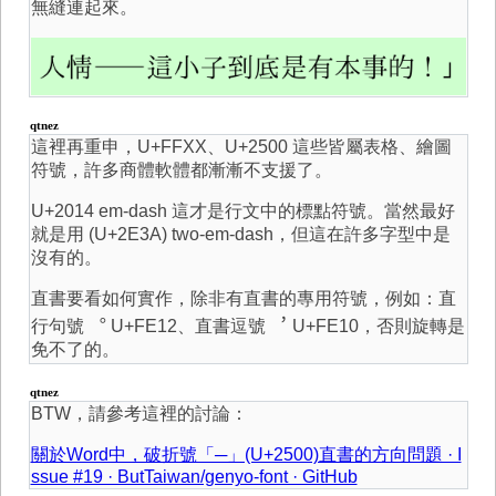
無縫連起來。
qtnez
這裡再重申，U+FFXX、U+2500 這些皆屬表格、繪圖
符號，許多商體軟體都漸漸不支援了。
U+2014 em-dash 這才是行文中的標點符號。當然最好
就是用 (U+2E3A) two-em-dash，但這在許多字型中是
沒有的。
直書要看如何實作，除非有直書的專用符號，例如：直
行句號 ︒ U+FE12、直書逗號 ︐ U+FE10，否則旋轉是
免不了的。
qtnez
BTW，請參考這裡的討論：
關於Word中，破折號「─」(U+2500)直書的方向問題 · I
ssue #19 · ButTaiwan/genyo-font · GitHub