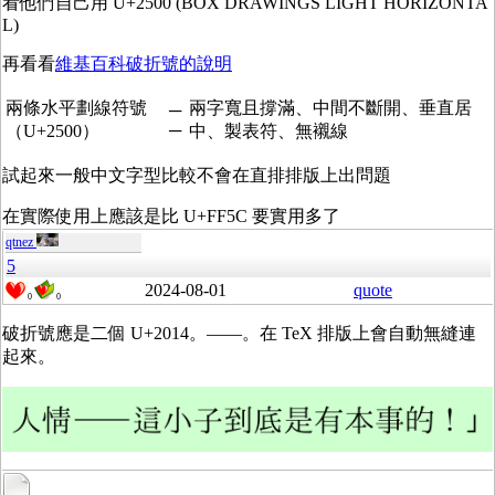
看他們自己用 U+2500 (BOX DRAWINGS LIGHT HORIZONTA
L)
再看看
維基百科破折號的說明
兩條水平劃線符號
兩字寬且撐滿、中間不斷開、垂直居
─
─
（U+2500）
中、製表符、無襯線
試起來一般中文字型比較不會在直排排版上出問題
在實際使用上應該是比 U+FF5C 要實用多了
qtnez
5
2024-08-01
quote
0
0
破折號應是二個 U+2014。——。在 TeX 排版上會自動無縫連
起來。