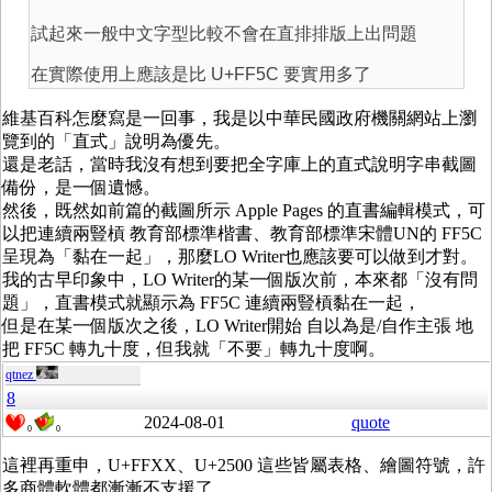
試起來一般中文字型比較不會在直排排版上出問題
在實際使用上應該是比 U+FF5C 要實用多了
維基百科怎麼寫是一回事，我是以中華民國政府機關網站上瀏
覽到的「直式」說明為優先。
還是老話，當時我沒有想到要把全字庫上的直式說明字串截圖
備份，是一個遺憾。
然後，既然如前篇的截圖所示 Apple Pages 的直書編輯模式，可
以把連續兩豎槓 教育部標準楷書、教育部標準宋體UN的 FF5C
呈現為「黏在一起」，那麼LO Writer也應該要可以做到才對。
我的古早印象中，LO Writer的某一個版次前，本來都「沒有問
題」，直書模式就顯示為 FF5C 連續兩豎槓黏在一起，
但是在某一個版次之後，LO Writer開始 自以為是/自作主張 地
把 FF5C 轉九十度，但我就「不要」轉九十度啊。
qtnez
8
2024-08-01
quote
0
0
這裡再重申，U+FFXX、U+2500 這些皆屬表格、繪圖符號，許
多商體軟體都漸漸不支援了。