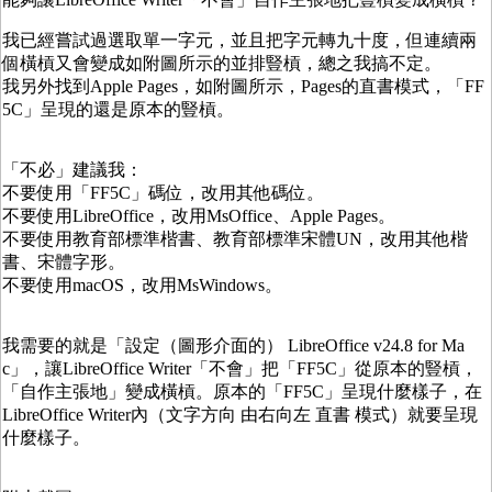
我已經嘗試過選取單一字元，並且把字元轉九十度，但連續兩
個橫槓又會變成如附圖所示的並排豎槓，總之我搞不定。
我另外找到Apple Pages，如附圖所示，Pages的直書模式，「FF
5C」呈現的還是原本的豎槓。
「不必」建議我：
不要使用「FF5C」碼位，改用其他碼位。
不要使用LibreOffice，改用MsOffice、Apple Pages。
不要使用教育部標準楷書、教育部標準宋體UN，改用其他楷
書、宋體字形。
不要使用macOS，改用MsWindows。
我需要的就是「設定（圖形介面的） LibreOffice v24.8 for Ma
c」，讓LibreOffice Writer「不會」把「FF5C」從原本的豎槓，
「自作主張地」變成橫槓。原本的「FF5C」呈現什麼樣子，在
LibreOffice Writer內（文字方向 由右向左 直書 模式）就要呈現
什麼樣子。