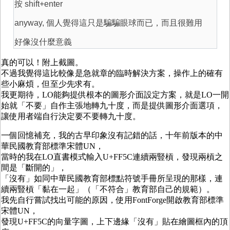
按 shift+enter
anyway, 個人覺得這只是騙騙眼球而已，而且很難用
好像沒什麼意義
真的可以！附上截圖。
不過我覺得這比較像是急就章的臨時解決方案，操作上的確有
些小麻煩，但至少先求有。
我更期待，LO能夠提供根本的圖形介面設定方案，就是LO一開
始就「不要」自作主張地轉九十度，而是提供圖形介面選項，
讓使用者端自行決定要不要轉九十度。
一個回憶補充，我的古早印象沒有記錯的話，十年前版本的中
華民國教育部標準宋體UN，
當時的我在LO直書模式輸入U+FF5C連續兩豎槓，發現兩槓之
間是「斷開的」，
「沒有」如同中華民國教育部標點符號手冊所呈現的那樣，連
續兩豎槓「黏在一起」（「不符合」教育部自己的規範）。
我先自行嘗試找出可能的原因，使用FontForge開啟教育部標準
宋體UN，
發現U+FF5C的向量字圖，上下邊緣「沒有」貼在繪圖框內的頂