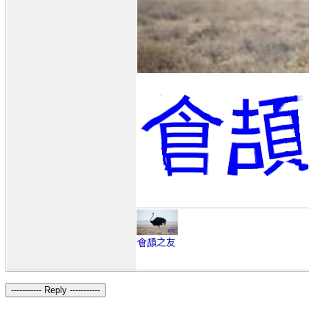
----------- Reply -----------