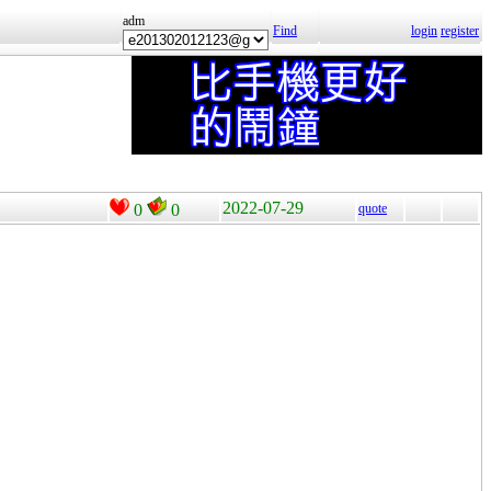
adm
Find
login
register
2022-07-29
0
0
quote