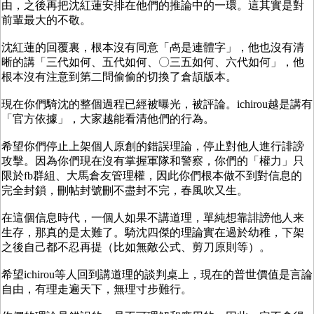
由，之後再把沈紅蓮安排在他們的推論中的一環。這其實是對
前輩最大的不敬。
沈紅蓮的回覆裏，根本沒有同意「卨是連體字」，他也沒有清
晰的講「三代如何、五代如何、〇三五如何、六代如何」，他
根本沒有注意到第二問偷偷的切換了倉頡版本。
現在你們騎沈的整個過程已經被曝光，被評論。ichirou越是講有
「官方依據」，大家越能看清他們的行為。
希望你們停止上架個人原創的錯誤理論，停止對他人進行誹謗
攻擊。因為你們現在沒有掌握軍隊和警察，你們的「權力」只
限於fb群組、大馬倉友管理權，因此你們根本做不到對信息的
完全封鎖，刪帖封號刪不盡封不完，春風吹又生。
在這個信息時代，一個人如果不講道理，單純想靠誹謗他人来
生存，那真的是太難了。騎沈四傑的理論實在過於幼稚，下架
之後自己都不忍再提（比如無敵公式、剪刀原則等）。
希望ichirou等人回到講道理的談判桌上，現在的普世價值是言論
自由，有理走遍天下，無理寸步難行。