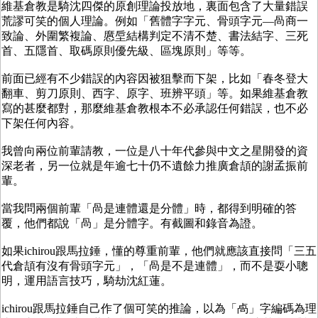
維基倉教是騎沈四傑的原創理論投放地，裏面包含了大量錯誤
荒謬可笑的個人理論。例如「舊體字字元、骨頭字元—咼商一
致論、外圍繁複論、懬垕結構判定不清不楚、書法結字、三死
首、五隱首、取碼原則優先級、區塊原則」等等。
前面已經有不少錯誤的內容因被狙擊而下架，比如「春冬登大
翻車、剪刀原則、西字、原字、班辨平頭」等。如果維基倉教
寫的甚麼都對，那麼維基倉教根本不必承認任何錯誤，也不必
下架任何內容。
我曾向兩位前輩請教，一位是八十年代參與中文之星開發的資
深老者，另一位就是年逾七十仍不遺餘力推廣倉頡的謝孟振前
輩。
當我問兩個前輩「咼是連體還是分體」時，都得到明確的答
覆，他們都說「咼」是分體字。有截圖和錄音為證。
如果ichirou跟馬拉錘，懂的尊重前輩，他們就應該直接問「三五
代倉頡有沒有骨頭字元」，「咼是不是連體」，而不是耍小聰
明，運用語言技巧，騎劫沈紅蓮。
ichirou跟馬拉錘自己作了個可笑的推論，以為「卨」字編碼為理