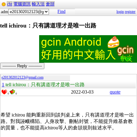
cht
電腦資訊
輸入法
倉頡
Find
adm
login
register
tell ichirou：只有講道理才是唯一出路
----------- Reply -----------
e201302012123@gmail.com
1
tell ichirou：只有講道理才是唯一出路
2022-03-03
quote
0
0
希望 ichirou 能夠重新回到談判桌上来，只有講道理才是唯一出
路。對我誣衊構陷、人身攻擊、刪帖封號，不能提升維基倉教
的質量，也不能提高ichirou等人的倉頡規則敍述水平。