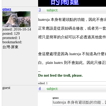
qtnez
3
subject:
luatexja 本身有避頭點的功能，因此不會
正常應該是從原始碼去修改，或者另一套的機制
joined: 2016-10-14
posted: 129
裡只是簡單的介紹可以不必透過其他套
promoted: 1
bookmarked:
台灣‧屏東
會這麼處理是因為 luatexja 不知道為什
白。plain luatex 則不會如此。因此
--
Do not feed the troll, please.
edited: 1
guest
4
subject:
qtnez
luatexja 本身有避頭點的功