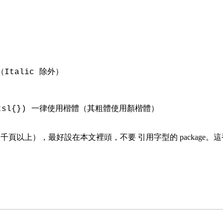
體（Italic 除外）
\textsl{}) 一律使用楷體（其粗體使用顏楷體）
以上），最好設在本文裡頭，不要 引用字型的 package。這裡