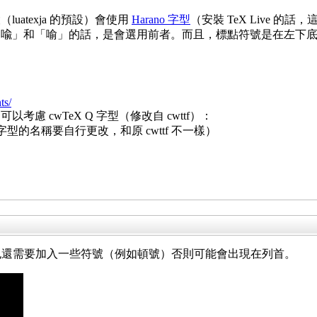
atexja 的預設）會使用
Harano 字型
（安裝 TeX Live
」和「喻」的話，是會選用前者。而且，標點符號是在左下底線（b
ts/
 cwTeX Q 字型（修改自 cwttf）：
型的名稱要自行更改，和原 cwttf 不一樣）
用，也還需要加入一些符號（例如頓號）否則可能會出現在列首。