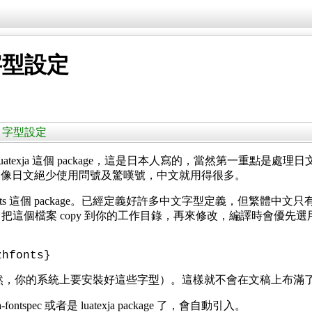
字型設定
二）：字型設定
，是靠 luatexja 這個 package，這是日本人寫的，當然第
。像日文絕少使用問號及驚嘆號，中文就用得很多。
fonts 這個 package。已經定義好許多中文字型定義，但繁體中文只有一
的話，把這個檔案 copy 到你的工作目錄，再來修改，編譯時會
zhfonts}
然，你的系統上要安裝好這些字型）。
這樣就不會在文稿上布滿
xja-fontspec 或者是 luatexja package 了，會自動引入。