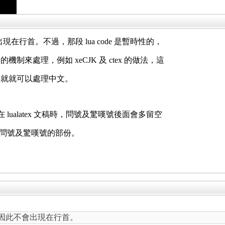
出現在行首。不過，那段 lua code 是暫時性的，
來處理，例如 xeCJK 及 ctex 的做法，這
件就就可以處理中文。
麼在 lualatex 文稿時，問號及驚嘆號後面會多留空
只修正問號及驚嘆號的部份。
能，因此不會出現在行首。