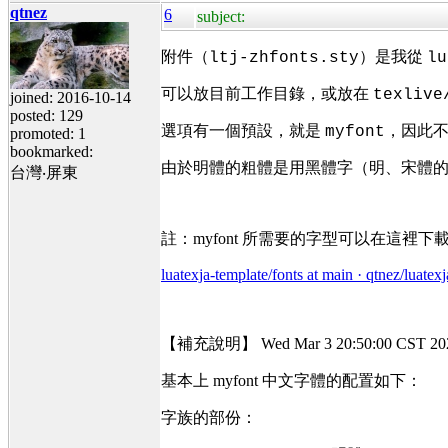
qtnez
6
subject:
附件（
）是我從
ltj-zhfonts.sty
lu
可以放目前工作目錄，或放在
texlive
joined: 2016-10-14
posted: 129
選項有一個預設，就是
，因此
myfont
promoted: 1
bookmarked:
由於明體的粗體是用黑體字（明、宋體的粗體視
台灣‧屏東
註：myfont 所需要的字型可以在這裡下
luatexja-template/fonts at main · qtnez/luatex
【補充說明】 Wed Mar 3 20:50:00 CST 20
基本上 myfont 中文字體的配置如下：
字族的部份：