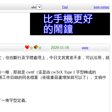
Find
login
register
adm
2020-11-16
0
0
quote
一重點是處理日文，但在斷行及字體處理上，中日文其實差不多，可以沿用，就
種，那就是 cwttf（這是由 cwTeX Type 1 字型轉成的
優先選用工作目錄的同名檔案（依樣畫葫蘆增加就可以了）。文稿中
了一堆字型定義。