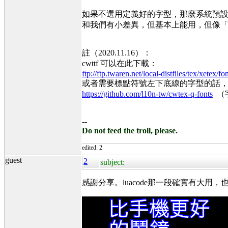
如果不選用定義好的字型，那麼系統預設（lu
和我們有小差異，但基本上能用，但像「喩
註（2020.11.16）：
cwttf 可以在此下載：
ftp://ftp.twaren.net/local-distfiles/tex/xetex/fon
或者需要標點符號左下底線的字型的話，可以考慮
https://github.com/l10n-tw/cwtex-q-fonts
（字
--
Do not feed the troll, please.
edited: 2
guest
2
subject:
感謝分享。luacode那一段確實有大