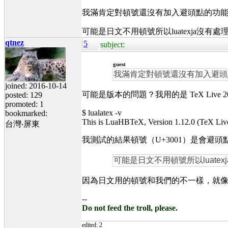
我滿肯定對頓號還沒有加入避頭點的功能，
可能是日文不用頓號所以luatexja沒
qtnez
5
subject:
guest
我滿肯定對頓號還沒有加入避頭
joined: 2016-10-14
可能是版本的問題？我用的是 TeX Live 2
posted: 129
promoted: 1
$ lualatex -v
bookmarked:
This is LuaHBTeX, Version 1.12.0 (TeX L
台灣‧屏東
我測試的結果頓號（U+3001）是會避
可能是日文不用頓號所以luate
因為日文用的頓號和我們的不一樣，就
--
Do not feed the troll, please.
edited: 2