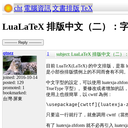
cht
TeX
電腦資訊
文書排版
LuaLaTeX 排版中文（二）：
----------- Reply -----------
qtnez
1
subject: LuaLaTeX 排版中文（
目前 LuaTeX(LaTeX) 的中文排版
是小部份排版慣例上的不同而會有不同
joined: 2016-10-14
posted: 129
中文字型的設定，可以使用 luatexja-zh
promoted: 1
TrueType 字型）。要修改或者增加
bookmarked:
使用上也很簡單，以 cwttf 為例：
台灣‧屏東
\usepackage[cwttf]{luatexja-
只要這一行就行了，就會調用 cwttf
（當
有了
luatexja-zhfonts 就不必再引入 luate